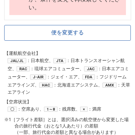
い。
便を変更する
【運航航空会社】
：日本航空、
：日本トランスオーシャン航
JAL/JL
JTA
空、
：琉球エアコミューター、
：日本エアコミ
RAC
JAC
ューター、
：ジェイ・エア、
：フジドリーム
J-AIR
FDA
エアラインズ、
：北海道エアシステム、
：天草
HAC
AMX
エアライン
【空席状況】
：空席あり、
：残席数、
：満席
〇
1～8
×
※1［フライト差額］とは、選択済みの航空便から変更した場
合の旅行代金（おとな1人あたり）の差額
（一部、旅行代金の差額と異なる場合があります）