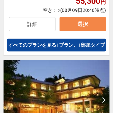
55,300
円
・１泊１台５００円（チェックイン日の
空き：
○
(08月09日20:46時点)
１２時～アウト日１２時まで）
詳細
選択
何卒ご理解賜りますようお願い申し上げ
ます。
すべてのプランを見る
1プラン、1部屋タイプ
設定期間：2026年4月1日～2026年11月
30日
インターネットコース番号：DP-1-
17202024