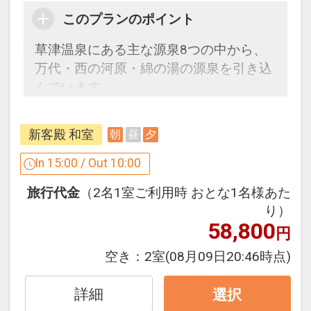
このプランのポイント
草津温泉にある主な源泉8つの中から、
万代・西の河原・綿の湯の源泉を引き込
んでいます。
解放感のある広々とした大浴場で日頃の
疲れを癒してください。
新客殿 和室
朝
昼
夕
【１日３室！特得プラン！】新客殿のお
In 15:00 / Out 10:00
部屋（１６畳／２～７名）をお得にご用
旅行代金
（2名1室ご利用時 おとな1名様あた
意！
り）
室数限定だから早いもの勝ち！
58,800
円
＜１日３室！特得プラン！＞新客殿のお
部屋（１６畳／２～７名１室）をお得に
空き：
2室
(08月09日20:46時点)
ご用意！
●
本館客殿の旅行代金におひとり様１泊
詳細
選択