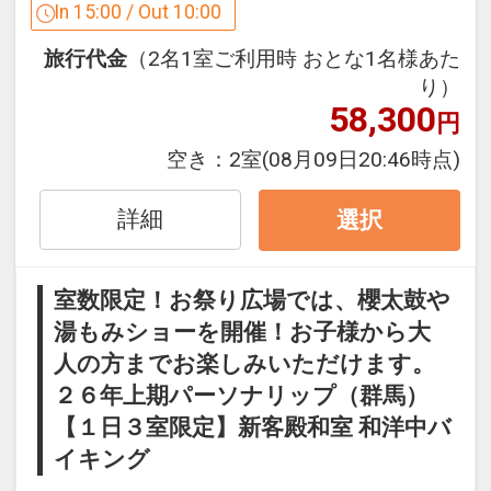
ここがポイント！
In 15:00 / Out 10:00
●チェックアウトまで布団を敷いたまま
旅行代金
（2名1室ご利用時 おとな1名様あた
にいたします。
り）
58,300
円
※旅行代金に含まれます。
空き：
2室
(08月09日20:46時点)
設定期間：2026年4月1日～2026年11月
30日
詳細
選択
インターネットコース番号：DP-1-
17270098
室数限定！お祭り広場では、櫻太鼓や
湯もみショーを開催！お子様から大
人の方までお楽しみいただけます。
２６年上期パーソナリップ（群馬）
【１日３室限定】新客殿和室 和洋中バ
イキング