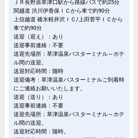
ＪＲ長野原草津口駅から路線バスで約25分
●万座プリンスホテルと万座高原ホテル
関越道 渋川伊香保ＩＣから車で約90分
の相互で「湯めぐり」をお楽しみいただ
上信越道 碓氷軽井沢ＩＣ/上田菅平ＩＣから
けます。
車で約90分
送迎（迎え）：あり
※万座高原ホテルの休館日は、万座高原
送迎事前連絡：不要
ホテルのお風呂はご利用いただけませ
ん。
送迎先場所：草津温泉バスターミナル～ホテ
ル間の送迎。
設定期間：2026年4月1日～2027年3月
送迎対応時間：随時
31日
送迎備考：草津温泉バスターミナルご到着時
インターネットコース番号：DP-1-
にご連絡お願いいたします。
17314366
送迎（送り）：あり
送迎事前連絡：不要
送迎先場所：草津温泉バスターミナル～ホテ
ル間の送迎。
送迎対応時間：随時。