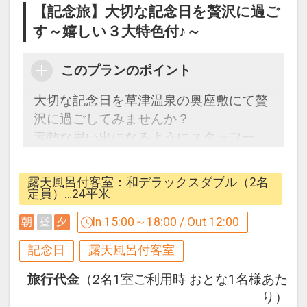
【記念旅】大切な記念日を贅沢に過ご
す～嬉しい３大特色付♪～
このプランのポイント
大切な記念日を草津温泉の奥座敷にて贅
沢に過ごしてみませんか？
素敵な思い出になるようにスタッフ一
同、サプライズ等のお手伝いをさせてい
ただきます。
露天風呂付客室：和デラックスダブル（2名
【特色】
定員）…24平米
○スパークリングワインを夕食時ご用意
In 15:00～18:00 / Out 12:00
朝
昼
夕
○4号ケーキをお食事処にて夕食デザート
時にご用意
記念日
露天風呂付客室
○チェックアウト12時(通常11時)
旅行代金
（2名1室ご利用時 おとな1名様あた
※ご予約後お電話にて現地ホテルへ下記
り）
内容をお知らせください。