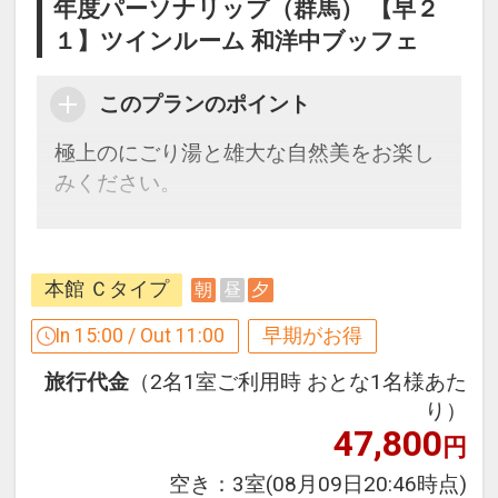
年度パーソナリップ（群馬） 【早２
１】ツインルーム 和洋中ブッフェ
このプランのポイント
極上のにごり湯と雄大な自然美をお楽し
みください。
【２１日前までの申込限定だからお得】
早期申込限定プラン
本館 Ｃタイプ
朝
昼
夕
本プランは「初泊日の２１日前までにお
申し込みの方」に限りご予約可能なプラ
In 15:00 / Out 11:00
早期がお得
ンです。
旅行代金
（2名1室ご利用時 おとな1名様あた
早期申込対象期間を過ぎてからの変更
り）
（人数の内訳・客室タイプ・食事条件・
47,800
円
プラン・氏名・人員・泊数の増減等の変
更）があった場合、本プランはご利用い
空き：
3室
(08月09日20:46時点)