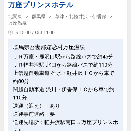
万座プリンスホテル
北関東
群馬県
草津・北軽井沢・伊香保
万座温泉
In 15:00 / Out 11:00
群馬県吾妻郡嬬恋村万座温泉
ＪＲ万座・鹿沢口駅から路線バスで約45分
ＪＲ軽井沢駅 北口から路線バスで約110分
上信越自動車道 碓氷・軽井沢ＩＣから車で
約80分
関越自動車道 渋川・伊香保ＩＣから車で約
110分
送迎（迎え）：あり
送迎事前連絡：要
送迎先場所：軽井沢駅南口→万座プリンスホ
テル