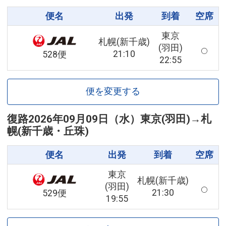
便名
出発
到着
空席
東京
札幌(新千歳)
(羽田)
21:10
528便
22:55
便を変更する
復路
2026年09月09日（水）
東京(羽田)
→
札
幌(新千歳・丘珠)
便名
出発
到着
空席
東京
札幌(新千歳)
(羽田)
21:30
529便
19:55