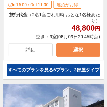
１泊目より１泊につきおひとり様
おとな
In 15:00 / Out 11:00
連泊がお得
１，０００円引、こどもＡ８００円引
設定期間：2026年4月1日～2027年3月
旅行代金
（2名1室ご利用時 おとな1名様あた
31日
り）
※割引適用後のご旅行代金は、カレンダ
インターネットコース番号：DP-1-
48,800
円
ーからお進みいただいた後表示される
17314368
「空室照会結果確認画面」でご確認くだ
空き：
3室
(08月09日20:46時点)
さい
※宿泊期間中すべての日において人数・
詳細
選択
氏名・客室タイプ・食事条件・プラン同
一であることが割引適用の条件となりま
す。
すべてのプランを見る
6プラン、3部屋タイプ
連泊割引 設定除外日
下記期間は割引除外となります。
【5月】2～5