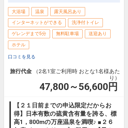
大浴場
温泉
露天風呂あり
インターネットができる
洗浄付トイレ
ゲレンデまで5分
無料駐車場
送迎あり
ホテル
口コミを見る
旅行代金
（2名1室ご利用時 おとな1名様あた
り）
47,800～56,600
円
【２１日前までの申込限定だからお
得】日本有数の硫黄含有量を誇る、標
高1，800mの万座温泉を満喫♪ ■２６