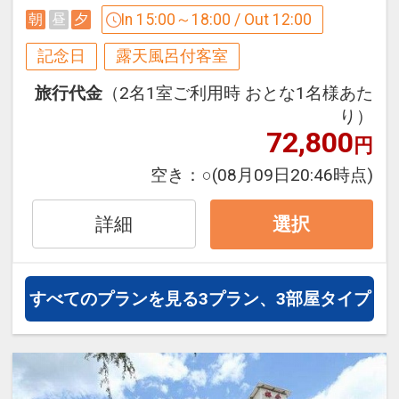
ださい。
○スパークリングワインを夕食時ご用意
In 15:00～18:00 / Out 12:00
朝
昼
夕
※お夕食時間は17：30と20：00から当
○4号ケーキをお食事処にて夕食デザート
日チェックインの際に先着順にてお伺い
記念日
露天風呂付客室
時にご用意
致します。
○チェックアウト12時(通常11時)
旅行代金
（2名1室ご利用時 おとな1名様あた
り）
※ご予約後お電話にて現地ホテルへ下記
●朝食
72,800
内容をお知らせください。
円
和食と洋食よりお選び頂きます。
・お祝いの内容
※朝食時間は7：00から9：30の間でお
空き：
○
(08月09日20:46時点)
・ケーキのメッセージ15文字程度
好きな時間にお越しくださいませ。
・ロウソクの本数(長×○本・短×○本)
詳細
選択
・御本人には内緒もしくは案内可能でし
●大浴場～草津の名湯を満喫～
ょうか。
・湯処『季の湯』
わたの湯をお愉しみください。男女それ
すべてのプランを見る
3プラン、3部屋タイプ
【お食事】お食事処『遊山』にて
ぞれ５種類のお風呂。岩盤浴やサウナも
●夕食
完備。
季を感じる旬の食材をふんだんに使った
・湯処『古の湯』
月替りの会席料理。
湯川の湯をお愉しみください。男女それ