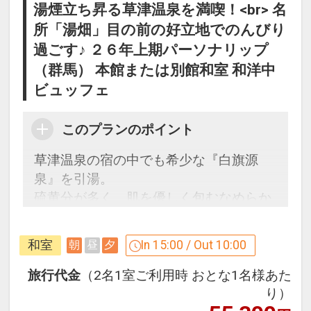
湯煙立ち昇る草津温泉を満喫！<br> 名
所「湯畑」目の前の好立地でのんびり
過ごす♪ ２６年上期パーソナリップ
（群馬） 本館または別館和室 和洋中
ビュッフェ
このプランのポイント
草津温泉の宿の中でも希少な『白旗源
泉』を引湯。
硫黄分が多く、肌を優しく包むなめらか
な肌触りの泉質を体験してください。
和室
In 15:00 / Out 10:00
朝
昼
夕
駐車場のご利用について（ご案内）
駐車場をご利用の場合、現地にて以下の
旅行代金
（2名1室ご利用時 おとな1名様あた
料金を申し受けます。
り）