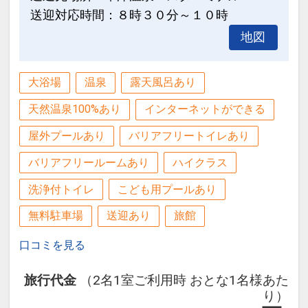
【誕生日記念日】
送迎対応時間：８時３０分～１０時
地図
設定期間：2021年12月17日～2027年3
月31日
インターネットコース番号：DP-2-
大浴場
温泉
露天風呂あり
200000000227
天然温泉100%あり
インターネットができる
屋外プールあり
バリアフリートイレあり
バリアフリールームあり
ハイクラス
洗浄付トイレ
こども用プールあり
無料駐車場
送迎あり
旅館
口コミを見る
旅行代金
（2名1室ご利用時 おとな1名様あた
り）