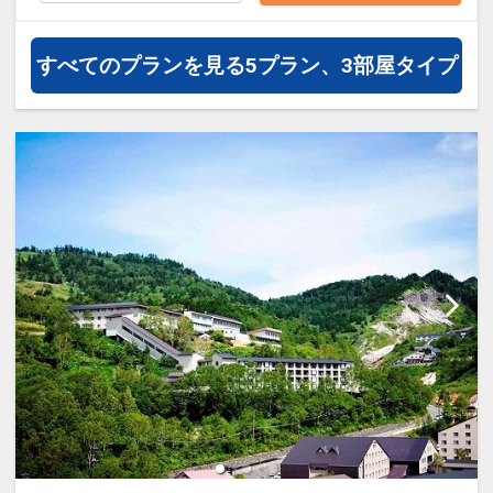
につき５００円増で
新客殿のお部屋（１６畳／２～７名１
室）
をご用意します。
すべてのプランを見る
5プラン、3部屋タイプ
ここがポイント！
●チェックアウトまで布団を敷いたまま
にいたします。
※旅行代金に含まれます。
設定期間：2026年4月1日～2026年11月
30日
インターネットコース番号：DP-1-
17270103