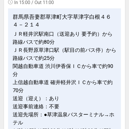
In 15:00 / Out 11:00
群馬県吾妻郡草津町大字草津字白根４６
４－２１４
ＪＲ軽井沢駅南口（送迎あり 要予約）から
路線バスで約80分
ＪＲ長野原草津口駅（駅目の前バス停）から
路線バスで約25分
関越自動車道 渋川伊香保ＩＣから車で約90
分
上信越自動車道 確井軽井沢ＩＣから車で約
70分
送迎（迎え）：あり
送迎事前連絡：不要
送迎先場所：●草津温泉バスターミナル→ホ
テル