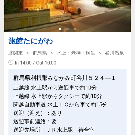
旅館たにがわ
北関東
群馬県
水上・老神・桐生
谷川温泉
In 14:00 / Out 10:00
群馬県利根郡みなかみ町谷川５２４―１
上越線 水上駅から送迎車で約10分
上越線 水上駅からタクシーで約10分
関越自動車道 水上ＩＣから車で約15分
送迎（迎え）：あり
送迎事前連絡：要
送迎先場所：ＪＲ水上駅 待合室