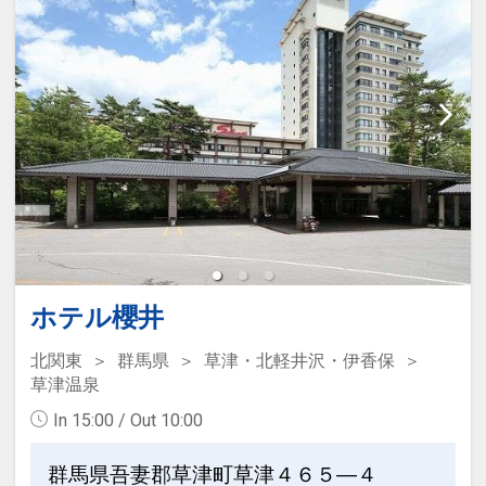
旬の盆(前菜)・吸物・お造り・煮物・台
ぞれ４種類のお風呂。
の物・
※『季の湯』『古の湯』男女入替制とな
洋皿・お食事(ご飯もの)・水菓子を順番
ります。
にご提供。
●貸切風呂
目と舌で存分にお愉しみ頂けます。
湯川の湯をお愉しみください。檜風呂・
日常から離れた贅沢なひと時をご堪能く
岩壁風呂・石風呂の３か所。
ださい。
※無料でご利用頂けます。
※お夕食時間は17：30と20：00から当
※予約制ではございません（当日順番で
日チェックインの際に先着順にてお伺い
ご利用となります。）
致します。
【誕生日記念日】
ホテル櫻井
●朝食
和食と洋食よりお選び頂きます。
北関東
群馬県
草津・北軽井沢・伊香保
設定期間：2021年12月17日～2027年3
草津温泉
※朝食時間は7：00から9：30の間でお
月31日
好きな時間にお越しくださいませ。
In 15:00 / Out 10:00
インターネットコース番号：DP-2-
200000000227
群馬県吾妻郡草津町草津４６５―４
●大浴場～草津の名湯を満喫～