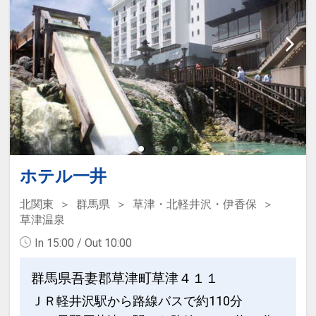
【7月】18・19
【8月】8～15
【9月】19～22
【10月】10・11
【12月】26～31
【1月】1・2・9・10
【2月】13・20
【3月】20・21
ホテル一井
おとな１名＋こども１名でも、こども代
北関東
群馬県
草津・北軽井沢・伊香保
金適用でお得！
草津温泉
おとな１名＋こども１名の２名１室利用
In 15:00 / Out 10:00
でご参加でも、本プランではお子様はこ
ども代金が適用となります。
群馬県吾妻郡草津町草津４１１
ＪＲ軽井沢駅から路線バスで約110分
ここがポイント！