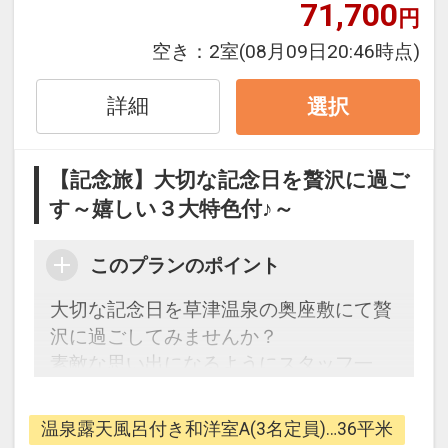
71,700
円
・お祝いの内容
・ケーキのメッセージ15文字程度
空き：
2室
(08月09日20:46時点)
・ロウソクの本数(長×○本・短×○本)
・御本人には内緒もしくは案内可能でし
詳細
選択
ょうか。
【記念旅】大切な記念日を贅沢に過ご
【お食事】お食事処『遊山』にて
す～嬉しい３大特色付♪～
●夕食
季を感じる旬の食材をふんだんに使った
このプランのポイント
月替りの会席料理。
旬の盆(前菜)・吸物・お造り・煮物・台
大切な記念日を草津温泉の奥座敷にて贅
の物・
沢に過ごしてみませんか？
洋皿・お食事(ご飯もの)・水菓子を順番
素敵な思い出になるようにスタッフ一
にご提供。
同、サプライズ等のお手伝いをさせてい
目と舌で存分にお愉しみ頂けます。
ただきます。
日常から離れた贅沢なひと時をご堪能く
温泉露天風呂付き和洋室A(3名定員)…36平米
【特色】