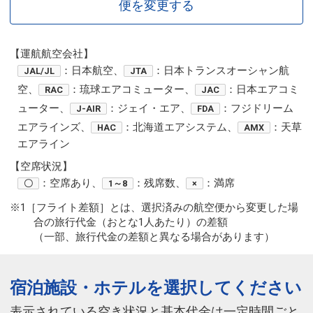
便を変更する
【運航航空会社】
：日本航空、
：日本トランスオーシャン航
JAL/JL
JTA
空、
：琉球エアコミューター、
：日本エアコミ
RAC
JAC
ューター、
：ジェイ・エア、
：フジドリーム
J-AIR
FDA
エアラインズ、
：北海道エアシステム、
：天草
HAC
AMX
エアライン
【空席状況】
：空席あり、
：残席数、
：満席
〇
1～8
×
※1［フライト差額］とは、選択済みの航空便から変更した場
合の旅行代金（おとな1人あたり）の差額
（一部、旅行代金の差額と異なる場合があります）
宿泊施設・ホテルを選択してください
表示されている空き状況と基本代金は一定時間ごと