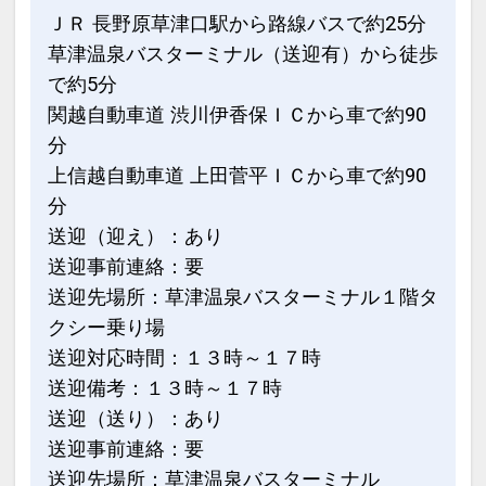
・湯処『季の湯』
ＪＲ 長野原草津口駅から路線バスで約25分
わたの湯をお愉しみください。男女それ
草津温泉バスターミナル（送迎有）から徒歩
ぞれ５種類のお風呂。岩盤浴やサウナも
で約5分
完備。
関越自動車道 渋川伊香保ＩＣから車で約90
・湯処『古の湯』
分
湯川の湯をお愉しみください。男女それ
上信越自動車道 上田菅平ＩＣから車で約90
ぞれ４種類のお風呂。
分
※『季の湯』『古の湯』男女入替制とな
送迎（迎え）：あり
ります。
送迎事前連絡：要
●貸切風呂
送迎先場所：草津温泉バスターミナル１階タ
湯川の湯をお愉しみください。檜風呂・
クシー乗り場
岩壁風呂・石風呂の３か所。
送迎対応時間：１３時～１７時
※無料でご利用頂けます。
送迎備考：１３時～１７時
※予約制ではございません（当日順番で
送迎（送り）：あり
ご利用となります。）
送迎事前連絡：要
送迎先場所：草津温泉バスターミナル