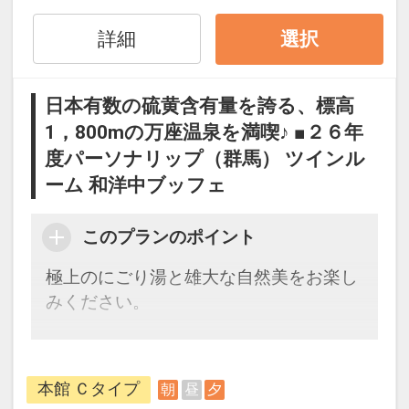
ただけず、取消後、新たに通常プランの
ご予約が必要となります。
詳細
選択
おとな１名＋こども１名でも、こども代
日本有数の硫黄含有量を誇る、標高
金適用でお得！
1，800mの万座温泉を満喫♪ ■２６年
おとな１名＋こども１名の２名１室利用
度パーソナリップ（群馬） ツインル
でご参加でも、本プランではお子様はこ
ども代金が適用となります。
ーム 和洋中ブッフェ
ここがポイント！
このプランのポイント
●万座プリンスホテルと万座高原ホテル
極上のにごり湯と雄大な自然美をお楽し
の相互で「湯めぐり」をお楽しみいただ
みください。
けます。
【連泊するとお得】連泊割引がございま
※万座高原ホテルの休館日は、万座高原
す ※除外日あり
ホテルのお風呂はご利用いただけませ
本館 Ｃタイプ
朝
昼
夕
連泊の場合、
ん。