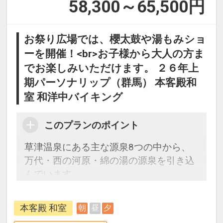
58,300～65,500
円
お祭り広場では、櫻太鼓や湯もみショ
ーを開催！<br>お子様から大人の方ま
でお楽しみいただけます。 ２６年上
期パーソナリップ（群馬） 本客殿和
室 和洋中バイキング
このプランのポイント
草津温泉にある主な源泉8つの中から、
万代・西の河原・綿の湯の源泉を引き込
んでいます。
解放感のある広々とした大浴場で日頃の
疲れを癒してください。
本客殿 和室
朝
昼
夕