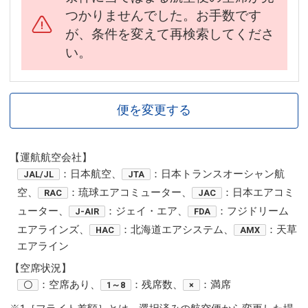
つかりませんでした。お手数です
が、条件を変えて再検索してくださ
い。
便を変更する
【運航航空会社】
：日本航空、
：日本トランスオーシャン航
JAL/JL
JTA
空、
：琉球エアコミューター、
：日本エアコミ
RAC
JAC
ューター、
：ジェイ・エア、
：フジドリーム
J-AIR
FDA
エアラインズ、
：北海道エアシステム、
：天草
HAC
AMX
エアライン
【空席状況】
：空席あり、
：残席数、
：満席
〇
1～8
×