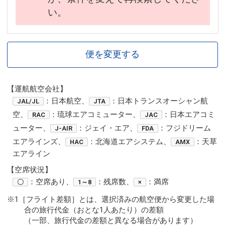
い。
便を変更する
【運航航空会社】
：日本航空、
：日本トランスオーシャン航
JAL/JL
JTA
空、
：琉球エアコミューター、
：日本エアコミ
RAC
JAC
ューター、
：ジェイ・エア、
：フジドリーム
J-AIR
FDA
エアラインズ、
：北海道エアシステム、
：天草
HAC
AMX
エアライン
【空席状況】
：空席あり、
：残席数、
：満席
〇
1～8
×
※1［フライト差額］とは、選択済みの航空便から変更した場
合の旅行代金（おとな1人あたり）の差額
（一部、旅行代金の差額と異なる場合があります）