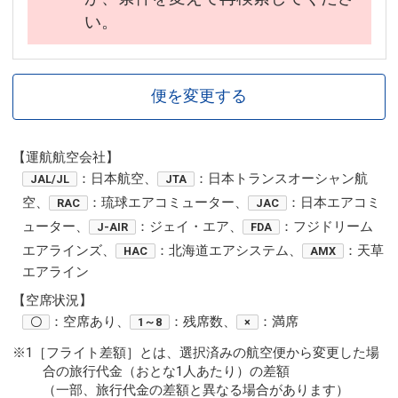
い。
便を変更する
【運航航空会社】
：日本航空、
：日本トランスオーシャン航
JAL/JL
JTA
空、
：琉球エアコミューター、
：日本エアコミ
RAC
JAC
ューター、
：ジェイ・エア、
：フジドリーム
J-AIR
FDA
エアラインズ、
：北海道エアシステム、
：天草
HAC
AMX
エアライン
【空席状況】
：空席あり、
：残席数、
：満席
〇
1～8
×
※1［フライト差額］とは、選択済みの航空便から変更した場
合の旅行代金（おとな1人あたり）の差額
（一部、旅行代金の差額と異なる場合があります）