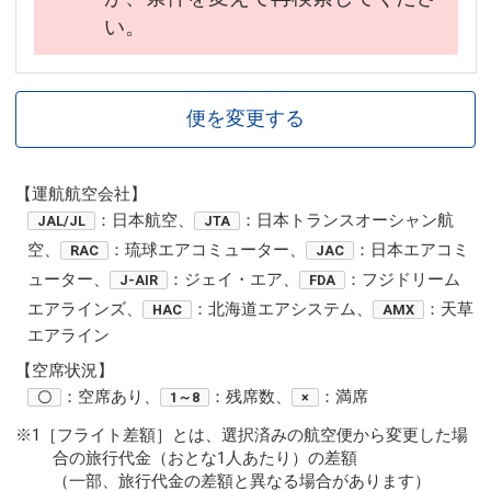
い。
便を変更する
【運航航空会社】
：日本航空、
：日本トランスオーシャン航
JAL/JL
JTA
空、
：琉球エアコミューター、
：日本エアコミ
RAC
JAC
ューター、
：ジェイ・エア、
：フジドリーム
J-AIR
FDA
エアラインズ、
：北海道エアシステム、
：天草
HAC
AMX
エアライン
【空席状況】
：空席あり、
：残席数、
：満席
〇
1～8
×
※1［フライト差額］とは、選択済みの航空便から変更した場
合の旅行代金（おとな1人あたり）の差額
（一部、旅行代金の差額と異なる場合があります）