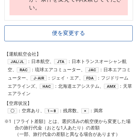
い。
便を変更する
【運航航空会社】
：日本航空、
：日本トランスオーシャン航
JAL/JL
JTA
空、
：琉球エアコミューター、
：日本エアコミ
RAC
JAC
ューター、
：ジェイ・エア、
：フジドリーム
J-AIR
FDA
エアラインズ、
：北海道エアシステム、
：天草
HAC
AMX
エアライン
【空席状況】
：空席あり、
：残席数、
：満席
〇
1～8
×
※1［フライト差額］とは、選択済みの航空便から変更した場
合の旅行代金（おとな1人あたり）の差額
（一部、旅行代金の差額と異なる場合があります）