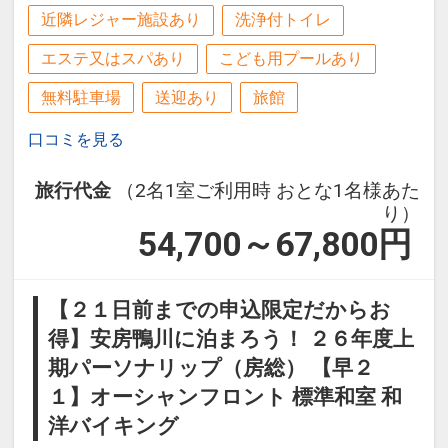
近隣レジャー施設あり
洗浄付トイレ
エステ又はスパあり
こども用プールあり
無料駐車場
送迎あり
旅館
口コミを見る
旅行代金
（2名1室ご利用時 おとな1名様あた
り）
54,700～67,800
円
【２１日前までの申込限定だからお
得】安房鴨川に泊まろう！ ２６年度上
期パーソナリップ（房総） 【早２
１】オーシャンフロント 標準和室 和
洋バイキング