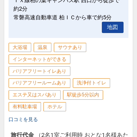
ＴＸ線柏の葉キャンパス駅 西口から徒歩で
約2分
常磐高速自動車道 柏ＩＣから車で約5分
地図
大浴場
温泉
サウナあり
インターネットができる
バリアフリートイレあり
バリアフリールームあり
洗浄付トイレ
エステ又はスパあり
駅徒歩5分以内
有料駐車場
ホテル
口コミを見る
旅行代金
（2名1室ご利用時 おとな1名様あた