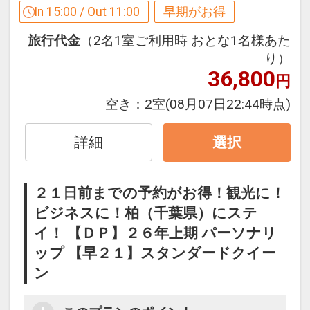
In 15:00 / Out 11:00
早期がお得
旅行代金
（2名1室ご利用時 おとな1名様あた
【２１日前までの申込限定だからお得】
り）
早期申込限定プラン
36,800
円
本プランは「初泊日の２１日前までにお
申し込みの方」に限りご予約可能なプラ
空き：
2室
(08月07日22:44時点)
ンです。
※早期申込対象期間を過ぎてからの変更
詳細
選択
（人数の内訳・客室タイプ・食事条件・
プラン・氏名・人員・泊数の増減等の変
２１日前までの予約がお得！観光に！
更）があった場合、本プランはご利用い
ビジネスに！柏（千葉県）にステ
ただけず、取消後、新たに通常プランの
イ！ 【ＤＰ】２６年上期 パーソナリ
ご予約が必要となります。
※取消料対象日を過ぎてからの変更は取
ップ 【早２１】スタンダードクイー
消料対象となります。
ン
ホテルポイント！