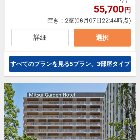
ここがポイント！
55,700
円
●ウェルカムドリンクをご用意（滞在中1
回）
空き：
2室
(08月07日22:44時点)
※旅行代金に含まれます。
詳細
選択
設定期間：2026年4月1日～2026年11月
30日
すべてのプランを見る
5プラン、3部屋タイプ
インターネットコース番号：DP-1-
17201134