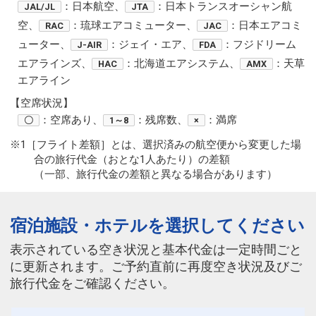
：日本航空、
：日本トランスオーシャン航
JAL/JL
JTA
空、
：琉球エアコミューター、
：日本エアコミ
RAC
JAC
ューター、
：ジェイ・エア、
：フジドリーム
J-AIR
FDA
エアラインズ、
：北海道エアシステム、
：天草
HAC
AMX
エアライン
【空席状況】
：空席あり、
：残席数、
：満席
〇
1～8
×
※1［フライト差額］とは、選択済みの航空便から変更した場
合の旅行代金（おとな1人あたり）の差額
（一部、旅行代金の差額と異なる場合があります）
宿泊施設・ホテルを選択してください
表示されている空き状況と基本代金は一定時間ごと
に更新されます。ご予約直前に再度空き状況及びご
旅行代金をご確認ください。