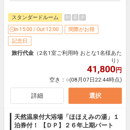
17650736
スタンダードルーム
朝
昼
夕
In 15:00 / Out 12:00
間際がお得
記念日
旅行代金
（2名1室ご利用時 おとな1名様あた
り）
41,800
円
空き：
○
(08月07日22:44時点)
詳細
選択
天然温泉付大浴場「ほほえみの湯」１
泊券付！ 【ＤＰ】２６年上期パート