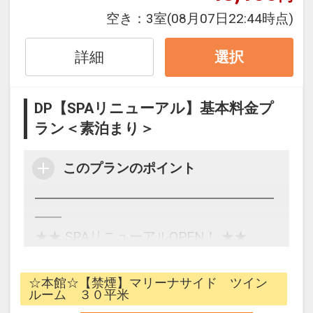
・ご宿泊のお客様は【本館4階SPA(大浴
空き：
3室
(08月07日22:44時点)
場)】を料金不要でご利用いただけます。
（通常営業時間…11:00～深夜1:00）
詳細
選択
（朝風呂営業時間…5:00～9:00）
・【本館5階SPA+(スパプラス)】は、
950円/1名様 の追加料金にてご利用いた
DP【SPAリニューアル】基本料金プ
だけます。
ラン＜素泊まり＞
※浴室清掃時間(深夜1:00～5:00)はご利
用いただけません。
このプランのポイント
※4階SPA(大浴場)は、4歳未満のお子
様、おむつを着用の方はご利用いただけ
━━━━━━━━━━━━━━━━━━
ません。
━━
※4階SPA(大浴場)は、7歳以上・身長
★★ SPAリニューアルOPEN！ ★★
120cm以上のお子様は混浴ではご利用い
基本料金プラン＜素泊まり＞
ただけません。
━━━━━━━━━━━━━━━━━━
☆本館☆【禁煙】マリーナサイド ツイン
※5階SPA+内の各種岩盤浴・サウナは、
━━
ルーム ３０平米
中学生未満のお子様はご利用いただけま