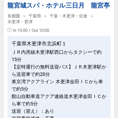
ン」を掲載しています。
龍宮城スパ・ホテル三日月 龍宮亭
※ご覧のページがどちらかを
【食事条
首都圏
千葉県
千葉・木更津・佐倉
件】
の項目でご確認のうえ、予約にお進
木更津・君津
み下さい。
In 15:00 / Out 10:00
千葉県木更津市北浜町１
設定期間：2026年4月1日～2027年3月
ＪＲ内房線木更津駅西口からタクシーで約
31日
15分
インターネットコース番号：DP-1-
【定時運行の無料送迎バス】ＪＲ木更津駅か
17448400
ら送迎車で約20分
東京湾アクアライン 木更津金田ＩＣから車
で約5分
館山自動車道アクア連絡道木更津金田ＩＣか
ら車で約5分
送迎（迎え）：あり