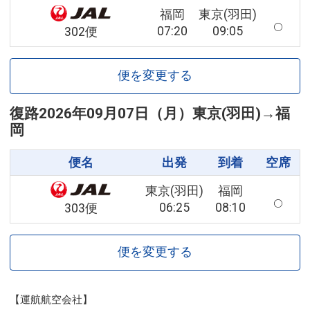
福岡
東京(羽田)
07:20
09:05
302便
便を変更する
復路
2026年09月07日（月）
東京(羽田)
→
福
岡
便名
出発
到着
空席
東京(羽田)
福岡
06:25
08:10
303便
便を変更する
【運航航空会社】