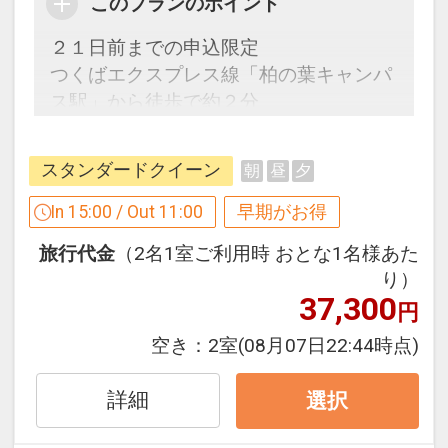
このプランのポイント
●おひとり様ごとに水のペットボトルを
２１日前までの申込限定
ご用意！（おひとり様１泊につき１本）
つくばエクスプレス線「柏の葉キャンパ
※添い寝のお子様は対象外となります。
ス駅」から徒歩で約２分
自然とスポーツを楽しめる「柏の葉公
※旅行代金に含まれます。
園」、ショッピングセンター「ららぽー
スタンダードクイーン
朝
昼
夕
と柏の葉」
「食事なしプラン」と「朝食付プラン」
In 15:00 / Out 11:00
早期がお得
をご用意しています。
●「食事なしプラン」と「朝食付プラ
旅行代金
（2名1室ご利用時 おとな1名様あた
【２１日前までの申込限定だからお得】
ン」を掲載しています。
り）
早期申込限定プラン
※ご覧のページがどちらかを
【食事条
37,300
円
本プランは「初泊日の２１日前までにお
件】
の項目でご確認のうえ、予約にお進
申し込みの方」に限りご予約可能なプラ
空き：
2室
(08月07日22:44時点)
み下さい。
ンです。
※早期申込対象期間を過ぎてからの変更
詳細
選択
（人数の内訳・客室タイプ・食事条件・
設定期間：2026年4月1日～2026年9月