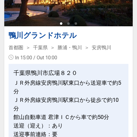
鴨川グランドホテル
首都圏
千葉県
勝浦・鴨川
安房鴨川
In 15:00 / Out 10:00
千葉県鴨川市広場８２０
ＪＲ外房線安房鴨川駅東口から送迎車で約5
分
ＪＲ外房線安房鴨川駅東口から徒歩で約10
分
館山自動車道 君津ＩＣから車で約50分
送迎（迎え）：あり
送迎事前連絡：要