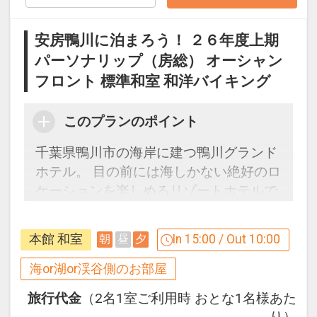
す。
２０日前以降の宿泊条件の変更（部屋、
安房鴨川に泊まろう！ ２６年度上期
人数、おとな・こどもの内訳、食事条
パーソナリップ（房総） オーシャン
件・内容 等）はできません。
フロント 標準和室 和洋バイキング
ここがポイント！
●ウェルカムドリンクをご用意（滞在中1
このプランのポイント
回）
千葉県鴨川市の海岸に建つ鴨川グランド
ホテル。 目の前には海しかない絶好のロ
※旅行代金に含まれます。
ケーションを楽しめるリゾートホテルで
す。刻々と移り変わる海の景色をゆっく
設定期間：2026年4月1日～2026年11月
りたっぷりお楽しみください。
30日
本館 和室
In 15:00 / Out 10:00
朝
昼
夕
インターネットコース番号：DP-1-
お部屋のご案内
海or湖or渓谷側のお部屋
17201135
◎海側和室の禁煙室となります。
旅行代金
（2名1室ご利用時 おとな1名様あた
り）