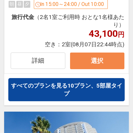
In 15:00～24:00 / Out 10:00
朝
昼
夕
せん。
ご宿泊のみのシンプルなプランです。
※タトゥーをされている方は当社指定の
旅行代金
（2名1室ご利用時 おとな1名様あた
カバーシールで隠せる場合はご利用可能
【本館4階SPA（大浴場）のご利用につ
り）
です。
43,100
いて】
円
・ご宿泊のお客様は【本館4階SPA(大浴
空き：
2室
(08月07日22:44時点)
【ご予約完了後の朝食追加について】
場)】を料金不要でご利用いただけま
素泊りプランでご予約いただいても、朝
す。
詳細
選択
食バイキングの追加が可能です。
（通常営業時間…11:00～深夜1:00）
（チェックイン時にフロントにてお申し
（朝風呂営業時間…5:00～9:00）
付けください）
・【本館5階SPA+(スパプラス)】は、
すべてのプランを見る
10プラン、5部屋タイ
950円/1名様 の追加料金にてご利用いた
プ
【ご宿泊のお客様にうれしい特色！！】
だけます。
本館4階SPA（大浴場）が、ご滞在中料
※浴室清掃時間(深夜1:00～5:00)はご利
金不要にてご利用いただけます。(一部有
用いただけません。
料施設有り）
※4階SPA(大浴場)は、4歳未満のお子
※スパ営業時間 11:00～翌朝9:00
様、おむつを着用の方はご利用いただけ