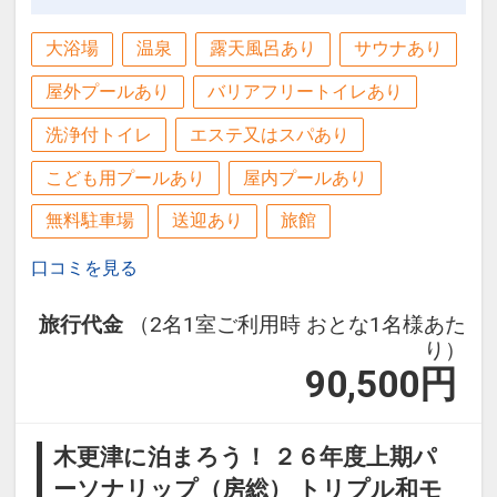
大浴場
温泉
露天風呂あり
サウナあり
屋外プールあり
バリアフリートイレあり
洗浄付トイレ
エステ又はスパあり
こども用プールあり
屋内プールあり
無料駐車場
送迎あり
旅館
口コミを見る
旅行代金
（2名1室ご利用時 おとな1名様あた
り）
90,500
円
木更津に泊まろう！ ２６年度上期パ
ーソナリップ（房総） トリプル和モ