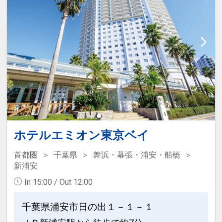
（浴室清掃時間 深夜1:00～5:00）
ません。
※チェックイン前からもご利用いただけ
※4階SPA(大浴場)は、7歳以上・身長
ます！
120cm以上のお子様は混浴ではご利用い
ただけません。
設定期間：2026年2月27日～2027年1月
※5階SPA+内の各種岩盤浴・サウナは、
31日
中学生未満のお子様はご利用いただけま
インターネットコース番号：DP-2-
せん。
200000044058
※タトゥーをされている方は当社指定の
カバーシールで隠せる場合はご利用可能
です。
ホテルエミオン東京ベイ
【ご予約完了後の朝食追加について】
首都圏
千葉県
舞浜・幕張・浦安・船橋
素泊りプランでご予約いただいても、朝
新浦安
食バイキングの追加が可能です。
In 15:00 / Out 12:00
（チェックイン時にフロントにてお申し
付けください）
千葉県浦安市日の出１－１－１