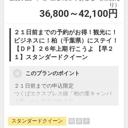
り）
36,800～42,100
円
２１日前までの予約がお得！観光に！
ビジネスに！柏（千葉県）にステイ！
【ＤＰ】２６年上期 行こうよ 【早２
１】スタンダードクイーン
このプランのポイント
２１日前までの申込限定
つくばエクスプレス線「柏の葉キャンパ
ス駅」から徒歩で約２分
自然とスポーツを楽しめる「柏の葉公
園」、ショッピングセンター「ららぽー
スタンダードクイーン
朝
昼
夕
と柏の葉」