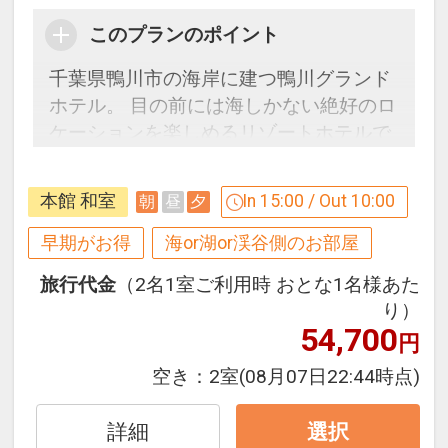
このプランのポイント
千葉県鴨川市の海岸に建つ鴨川グランド
ホテル。 目の前には海しかない絶好のロ
ケーションを楽しめるリゾートホテルで
す。刻々と移り変わる海の景色をゆっく
りたっぷりお楽しみください。
本館 和室
In 15:00 / Out 10:00
朝
昼
夕
お部屋のご案内
早期がお得
海or湖or渓谷側のお部屋
◎海側和室の禁煙室となります。
旅行代金
（2名1室ご利用時 おとな1名様あた
り）
２１日前までのご予約でお得に宿泊！
54,700
円
【早２１割】
早期予約限定！２１日前までのご予約が
空き：
2室
(08月07日22:44時点)
お得です。
※本プランは２１日前までの受付限定で
詳細
選択