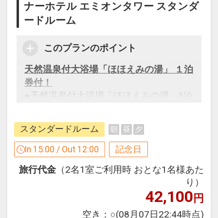
ナーホテル エミオンタワー スタンダ
ードルーム
このプランのポイント
天然温泉付大浴場「ほほえみの湯」 １泊
券付！
●天然温泉付大浴場「ほほえみの湯」1泊
券付（おひとり様1泊につき1枚）
※エミオンスクエアには露天風呂はござ
スタンダードルーム
朝
昼
夕
いません。
※ご入浴の際の注意事項はホテルへお問
In 15:00 / Out 12:00
記念日
い合わせください。
旅行代金
（2名1室ご利用時 おとな1名様あた
※エミオンタワー・エミオンスクエアの
り）
それぞれ2階にあり、どちらの利用も可
42,100
円
能ですが、建物が離れています。建物間
の移動は部屋着ではできません。
空き：
○
(08月07日22:44時点)