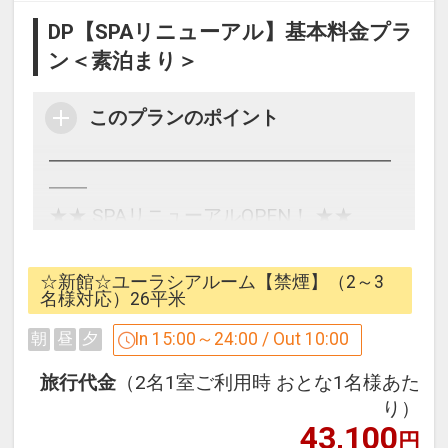
DP【SPAリニューアル】基本料金プラ
ン＜素泊まり＞
このプランのポイント
━━━━━━━━━━━━━━━━━━
━━
★★ SPAリニューアルOPEN！ ★★
基本料金プラン＜素泊まり＞
━━━━━━━━━━━━━━━━━━
☆新館☆ユーラシアルーム【禁煙】（2～3
━━
名様対応）26平米
In 15:00～24:00 / Out 10:00
朝
昼
夕
ご宿泊のみのシンプルなプランです。
旅行代金
（2名1室ご利用時 おとな1名様あた
【本館4階SPA（大浴場）のご利用につ
り）
43,100
いて】
円