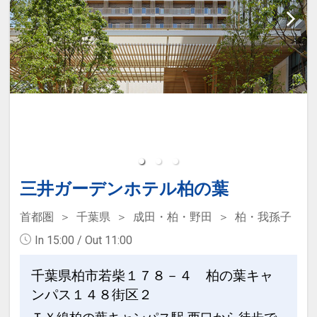
三井ガーデンホテル柏の葉
首都圏
千葉県
成田・柏・野田
柏・我孫子
In 15:00 / Out 11:00
千葉県柏市若柴１７８－４ 柏の葉キャ
ンパス１４８街区２