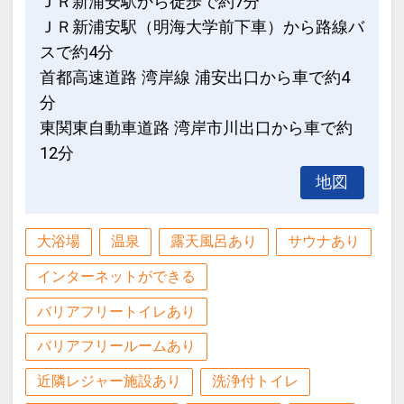
ＪＲ新浦安駅から徒歩で約7分
【ご宿泊のお客様にうれしい特色！！】
ＪＲ新浦安駅（明海大学前下車）から路線バ
本館4階SPA（大浴場）が、ご滞在中料
スで約4分
金不要にてご利用いただけます。(一部
首都高速道路 湾岸線 浦安出口から車で約4
有料施設有り）
分
※スパ営業時間 11:00～翌朝9:00
東関東自動車道路 湾岸市川出口から車で約
（浴室清掃時間 深夜1:00～5:00）
12分
※チェックイン前からもご利用いただけ
地図
ます！
設定期間：2026年2月27日～2027年1月
大浴場
温泉
露天風呂あり
サウナあり
31日
インターネットができる
インターネットコース番号：DP-2-
200000044058
バリアフリートイレあり
バリアフリールームあり
近隣レジャー施設あり
洗浄付トイレ