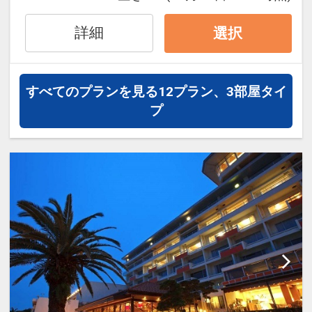
詳細
選択
設定期間：2026年4月1日～2026年10月
31日
すべてのプランを見る
12プラン、3部屋タイ
インターネットコース番号：DP-1-
プ
17277372