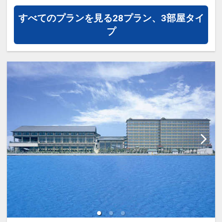
プラン・氏名・人員・泊数の増減等の変
30日
更）があった場合、本プランはご利用い
すべてのプランを見る
28プラン、3部屋タイ
インターネットコース番号：DP-1-
ただけず、取消後、新たに通常プランの
プ
17538648
ご予約が必要となります。
※取消料対象日を過ぎてからの変更は取
消料対象となります。
ホテルポイント！
●おひとり様ごとに水のペットボトルを
ご用意！（おひとり様１泊につき１本）
※添い寝のお子様は対象外となります。
※旅行代金に含まれます。
「食事なしプラン」と「朝食付プラン」
をご用意しています。
●「食事なしプラン」と「朝食付プラ