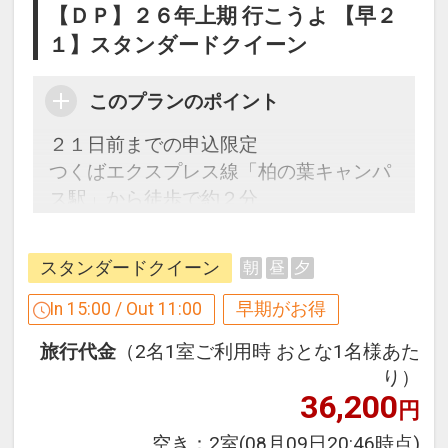
【ＤＰ】２６年上期 行こうよ 【早２
１】スタンダードクイーン
このプランのポイント
２１日前までの申込限定
つくばエクスプレス線「柏の葉キャンパ
ス駅」から徒歩で約２分
自然とスポーツを楽しめる「柏の葉公
園」、ショッピングセンター「ららぽー
スタンダードクイーン
朝
昼
夕
と柏の葉」
In 15:00 / Out 11:00
早期がお得
旅行代金
（2名1室ご利用時 おとな1名様あた
【２１日前までの申込限定だからお得】
り）
早期申込限定プラン
36,200
円
本プランは「初泊日の２１日前までにお
申し込みの方」に限りご予約可能なプラ
空き：
2室
(08月09日20:46時点)