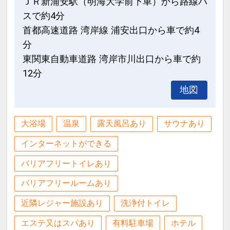
ＪＲ新浦安駅（明海大学前下車）から路線バ
【ご宿泊のお客様にうれしい特色！！】
スで約4分
本館4階SPA（大浴場）が、ご滞在中料
首都高速道路 湾岸線 浦安出口から車で約4
金不要にてご利用いただけます。(一部
分
有料施設有り）
東関東自動車道路 湾岸市川出口から車で約
※スパ営業時間 11:00～翌朝9:00
12分
（浴室清掃時間 深夜1:00～5:00）
地図
※チェックイン前からもご利用いただけ
ます！
大浴場
温泉
露天風呂あり
サウナあり
設定期間：2026年2月27日～2027年1月
インターネットができる
31日
インターネットコース番号：DP-2-
バリアフリートイレあり
200000044058
バリアフリールームあり
近隣レジャー施設あり
洗浄付トイレ
エステ又はスパあり
有料駐車場
ホテル