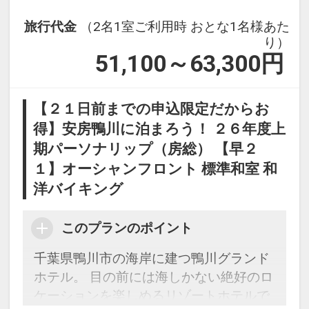
旅行代金
（2名1室ご利用時 おとな1名様あた
り）
51,100～63,300
円
【２１日前までの申込限定だからお
得】安房鴨川に泊まろう！ ２６年度上
期パーソナリップ（房総） 【早２
１】オーシャンフロント 標準和室 和
洋バイキング
このプランのポイント
千葉県鴨川市の海岸に建つ鴨川グランド
ホテル。 目の前には海しかない絶好のロ
ケーションを楽しめるリゾートホテルで