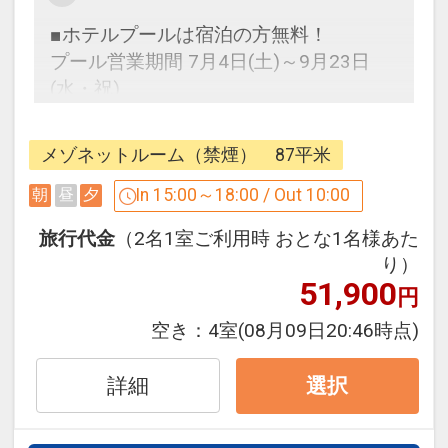
●ウェルカムドリンクをご用意（滞在中1
■ホテルプールは宿泊の方無料！
回）
プール営業期間 7月4日(土)～9月23日
(水・祝)
※旅行代金に含まれます。
プール遊泳時間 9:00～17:00
※プール利用規約についてはホテル館内
設定期間：2026年4月1日～2026年11月
メゾネットルーム（禁煙） 87平米
掲示物をご確認ください
30日
※大型の浮き具はお持込みいただけませ
In 15:00～18:00 / Out 10:00
朝
昼
夕
インターネットコース番号：DP-1-
ん
17201135
旅行代金
（2名1室ご利用時 おとな1名様あた
り）
■ご夕食
51,900
円
新たな「おいしい」をみつけるリゾート
空き：
4室
(08月09日20:46時点)
ビュッフェ。
「千葉らしさ、鴨川らしさ」にこだわっ
詳細
た彩り豊かな料理の数々をビュッフェ形
選択
式でご堪能いただけます。