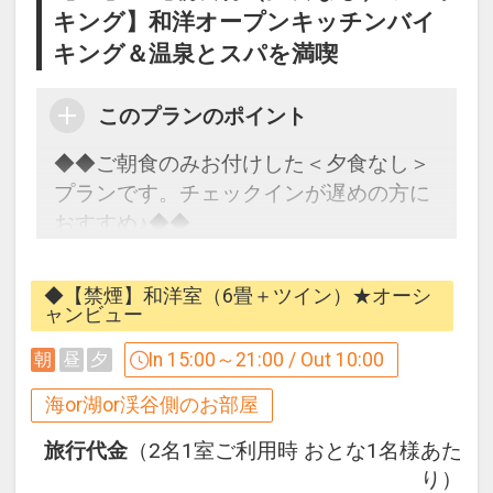
キング】和洋オープンキッチンバイ
キング＆温泉とスパを満喫
このプランのポイント
◆◆ご朝食のみお付けした＜夕食なし＞
プランです。チェックインが遅めの方に
おすすめ♪◆◆
■■水着で遊べる「スパ三日月」について
◆【禁煙】和洋室（6畳＋ツイン）★オーシ
■■
ャンビュー
ホテルにご宿泊のお客様は当日・翌日入
In 15:00～21:00 / Out 10:00
朝
昼
夕
場無料でご利用OK！（タオル付）
ご利用時間：宿泊日＆翌日の10：00～終
海or湖or渓谷側のお部屋
了時間はご利用日、スパ内容によって異
旅行代金
（2名1室ご利用時 おとな1名様あた
なります。
り）
※夏季期間（7/16～8/31）のチェックア