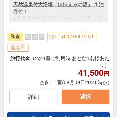
天然温泉付大浴場「ほほえみの湯」 １泊
券付！
●天然温泉付大浴場「ほほえみの湯」1泊
券付（おひとり様1泊につき1枚）
※エミオンスクエアには露天風呂はござ
和室
In 15:00 / Out 12:00
朝
昼
夕
いません。
※ご入浴の際の注意事項はホテルへお問
記念日
い合わせください。
旅行代金
（2名1室ご利用時 おとな1名様あた
※エミオンタワー・エミオンスクエアの
り）
それぞれ2階にあり、どちらの利用も可
41,500
円
能ですが、建物が離れています。建物間
の移動は部屋着ではできません。
空き：
1室
(08月09日20:46時点)
詳細
選択
設定期間：2026年4月1日～2026年10月