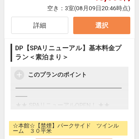
・ご宿泊のお客様は【本館4階SPA(大浴
空き：
3室
(08月09日20:46時点)
場)】を料金不要でご利用いただけます。
（通常営業時間…11:00～深夜1:00）
詳細
選択
（朝風呂営業時間…5:00～9:00）
・【本館5階SPA+(スパプラス)】は、
950円/1名様 の追加料金にてご利用いた
DP【SPAリニューアル】基本料金プ
だけます。
ラン＜素泊まり＞
※浴室清掃時間(深夜1:00～5:00)はご利
用いただけません。
このプランのポイント
※4階SPA(大浴場)は、4歳未満のお子
様、おむつを着用の方はご利用いただけ
━━━━━━━━━━━━━━━━━━
ません。
━━
※4階SPA(大浴場)は、7歳以上・身長
★★ SPAリニューアルOPEN！ ★★
120cm以上のお子様は混浴ではご利用い
基本料金プラン＜素泊まり＞
ただけません。
━━━━━━━━━━━━━━━━━━
☆本館☆【禁煙】パークサイド ツインル
※5階SPA+内の各種岩盤浴・サウナは、
━━
ーム ３０平米
中学生未満のお子様はご利用いただけま