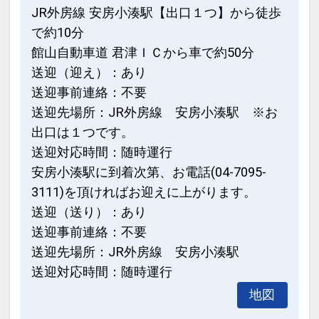
インターネットコース番号：DP-1-
JR外房線 安房小湊駅【出口１つ】から徒歩
17538647
で約10分
館山自動車道 君津ＩＣから車で約50分
送迎（迎え）：あり
送迎事前連絡：不要
送迎先場所：JR外房線 安房小湊駅 ※お
出口は１つです。
送迎対応時間：随時運行
安房小湊駅に到着次第、お電話(04-7095-
3111)を頂ければお迎えに上がります。
送迎（送り）：あり
送迎事前連絡：不要
送迎先場所：JR外房線 安房小湊駅
送迎対応時間：随時運行
地図