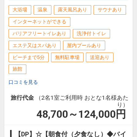
大浴場
温泉
露天風呂あり
サウナあり
インターネットができる
バリアフリートイレあり
洗浄付トイレ
エステ又はスパあり
屋内プールあり
ビーチまで5分
無料駐車場
送迎あり
旅館
口コミを見る
旅行代金
（2名1室ご利用時 おとな1名様あた
り）
48,700～124,000
円
【DP】☆【朝食付（夕食なし）◆バイ