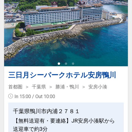
●おひとり様ごとに水のペットボトルを
ご用意！（おひとり様１泊につき１本）
※添い寝のお子様は対象外となります。
※旅行代金に含まれます。
「食事なしプラン」と「朝食付プラン」
をご用意しています。
●「食事なしプラン」と「朝食付プラ
ン」を掲載しています。
三日月シーパークホテル安房鴨川
※ご覧のページがどちらかを
【食事条
首都圏
千葉県
勝浦・鴨川
安房小湊
件】
の項目でご確認のうえ、予約にお進
In 15:00 / Out 10:00
み下さい。
千葉県鴨川市内浦２７８１
【無料送迎有・要連絡】JR安房小湊駅から
設定期間：2026年4月1日～2026年9月
送迎車で約3分
30日