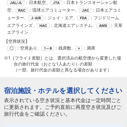
：日本航空、
：日本トランスオーシャン航
JAL/JL
JTA
空、
：琉球エアコミューター、
：日本エアコミ
RAC
JAC
ューター、
：ジェイ・エア、
：フジドリーム
J-AIR
FDA
エアラインズ、
：北海道エアシステム、
：天草
HAC
AMX
エアライン
【空席状況】
：空席あり、
：残席数、
：満席
〇
1～8
×
※1［フライト差額］とは、選択済みの航空便から変更した場
合の旅行代金（おとな1人あたり）の差額
（一部、旅行代金の差額と異なる場合があります）
宿泊施設・ホテルを選択してください
表示されている空き状況と基本代金は一定時間ごと
に更新されます。ご予約直前に再度空き状況及びご
旅行代金をご確認ください。