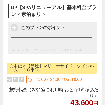
DP【SPAリニューアル】基本料金プラ
ン＜素泊まり＞
このプランのポイント
━━━━━━━━━━━━━━━━━━
━━
★★ SPAリニューアルOPEN！ ★★
基本料金プラン＜素泊まり＞
━━━━━━━━━━━━━━━━━━
☆本館☆【禁煙】マリーナサイド ツインル
━━
ーム ３０平米
In 15:00～24:00 / Out 10:00
朝
昼
夕
ご宿泊のみのシンプルなプランです。
旅行代金
（2名1室ご利用時 おとな1名様あた
【本館4階SPA（大浴場）のご利用につ
り）
43,600
いて】
円