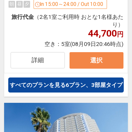
In 15:00～24:00 / Out 10:00
朝
昼
夕
せん。
ご宿泊のみのシンプルなプランです。
※タトゥーをされている方は当社指定の
旅行代金
（2名1室ご利用時 おとな1名様あた
カバーシールで隠せる場合はご利用可能
【本館4階SPA（大浴場）のご利用につ
り）
です。
44,700
いて】
円
・ご宿泊のお客様は【本館4階SPA(大浴
空き：
5室
(08月09日20:46時点)
【ご予約完了後の朝食追加について】
場)】を料金不要でご利用いただけま
素泊りプランでご予約いただいても、朝
す。
詳細
選択
食バイキングの追加が可能です。
（通常営業時間…11:00～深夜1:00）
（チェックイン時にフロントにてお申し
（朝風呂営業時間…5:00～9:00）
付けください）
・【本館5階SPA+(スパプラス)】は、
すべてのプランを見る
6プラン、3部屋タイプ
950円/1名様 の追加料金にてご利用いた
【ご宿泊のお客様にうれしい特色！！】
だけます。
本館4階SPA（大浴場）が、ご滞在中料
※浴室清掃時間(深夜1:00～5:00)はご利
金不要にてご利用いただけます。(一部有
用いただけません。
料施設有り）
※4階SPA(大浴場)は、4歳未満のお子
※スパ営業時間 11:00～翌朝9:00
様、おむつを着用の方はご利用いただけ