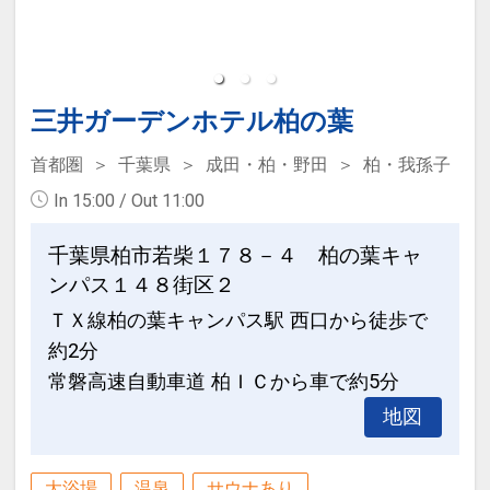
ません／ベビーフレンドリールーム・ベ
ビーフレンドリーデラックスルームご宿
泊のお客様は優先的にご案内いたしま
す）
三井ガーデンホテル柏の葉
※18：00までにホテルへご到着いただ
くようお願いいたします。
首都圏
千葉県
成田・柏・野田
柏・我孫子
※連泊の場合もメニュー内容は同一で
In 15:00 / Out 11:00
す。
※アレルギー9品目表示あり（小麦・
千葉県柏市若柴１７８－４ 柏の葉キャ
卵・乳・えび・かに・そば・落花生・く
ンパス１４８街区２
るみ・カシューナッツ）
ＴＸ線柏の葉キャンパス駅 西口から徒歩で
※混雑時は2部制（90分制）でのご案内
約2分
となる場合がございます。
常磐高速自動車道 柏ＩＣから車で約5分
地図
■ご朝食
大浴場
温泉
サウナあり