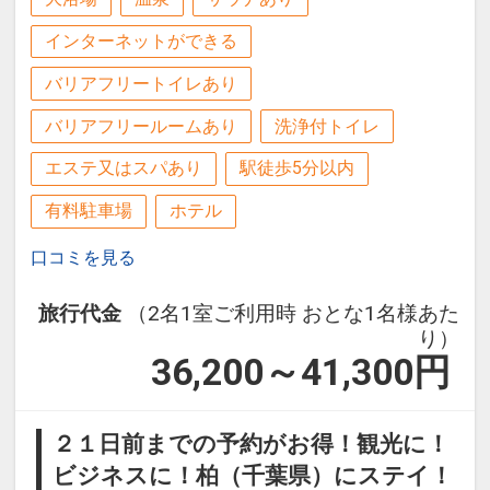
房総の食材をふんだんに使った和洋バイ
インターネットができる
キングをご用意。
隣接する2つの会場で、爽やかな一日の
バリアフリートイレあり
はじまりをお楽しみください。
バリアフリールームあり
洗浄付トイレ
■添い寝のお子様も含め、すべてのご宿
エステ又はスパあり
駅徒歩5分以内
泊人数を人数選択に予約登録お願いいた
有料駐車場
ホテル
します。
口コミを見る
設定期間：2026年7月4日～2026年9月
23日
旅行代金
（2名1室ご利用時 おとな1名様あた
り）
インターネットコース番号：DP-2-
36,200～41,300
円
200000044925
２１日前までの予約がお得！観光に！
ビジネスに！柏（千葉県）にステイ！