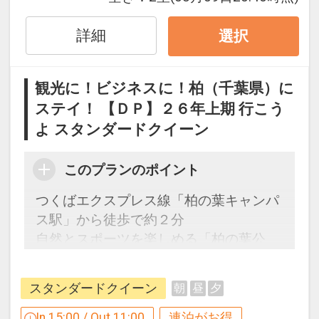
ンです。
※早期申込対象期間を過ぎてからの変更
詳細
選択
（人数の内訳・客室タイプ・食事条件・
プラン・氏名・人員・泊数の増減等の変
観光に！ビジネスに！柏（千葉県）に
更）があった場合、本プランはご利用い
ステイ！ 【ＤＰ】２６年上期 行こう
ただけず、取消後、新たに通常プランの
よ スタンダードクイーン
ご予約が必要となります。
※取消料対象日を過ぎてからの変更は取
消料対象となります。
このプランのポイント
つくばエクスプレス線「柏の葉キャンパ
ホテルポイント！
ス駅」から徒歩で約２分
●おひとり様ごとに水のペットボトルを
自然とスポーツを楽しめる「柏の葉公
ご用意！（おひとり様１泊につき１本）
園」、ショッピングセンター「ららぽー
※添い寝のお子様は対象外となります。
と柏の葉」
スタンダードクイーン
朝
昼
夕
家族旅行に嬉しい！天然温泉の大浴場
※旅行代金に含まれます。
In 15:00 / Out 11:00
連泊がお得