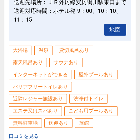
送迎先場所：ＪＲ外房線安房鴨川駅東口まで
送迎対応時間：ホテル発 9：00、10：10、
11：15
地図
大浴場
温泉
貸切風呂あり
露天風呂あり
サウナあり
インターネットができる
屋外プールあり
バリアフリートイレあり
近隣レジャー施設あり
洗浄付トイレ
エステ又はスパあり
こども用プールあり
無料駐車場
送迎あり
旅館
口コミを見る