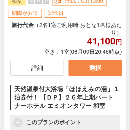
和室
In 15:00 / Out 12:00
朝
昼
夕
間際がお得
記念日
旅行代金
（2名1室ご利用時 おとな1名様あた
り）
41,100
円
空き：
1室
(08月09日20:46時点)
詳細
選択
天然温泉付大浴場「ほほえみの湯」１
泊券付！ 【ＤＰ】２６年上期パート
ナーホテル エミオンタワー 和室
このプランのポイント