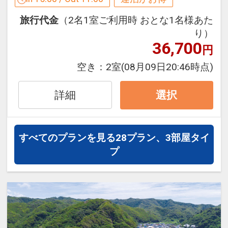
【連泊するとお得】連泊割引がございま
「食事なしプラン」と「朝食付プラン」
旅行代金
（2名1室ご利用時 おとな1名様あた
す
をご用意しています。
り）
連泊の場合、
●「食事なしプラン」と「朝食付プラ
36,700
円
１泊目より１泊につきおひとり様
５００
ン」を掲載しています。
円引
空き：
2室
(08月09日20:46時点)
※ご覧のページがどちらかを
【食事条
件】
の項目でご確認のうえ、予約にお進
※宿泊期間中すべての日において人数・
詳細
選択
み下さい。
氏名・客室タイプ・食事条件・プラン同
一であることが割引適用の条件となりま
す。
すべてのプランを見る
28プラン、3部屋タイ
設定期間：2026年4月1日～2026年9月
※割引適用後のご旅行代金は、カレンダ
プ
30日
ーからお進みいただいた後表示される
インターネットコース番号：DP-1-
「空室照会結果確認画面」でご確認くだ
17538648
さい。
ホテルポイント！