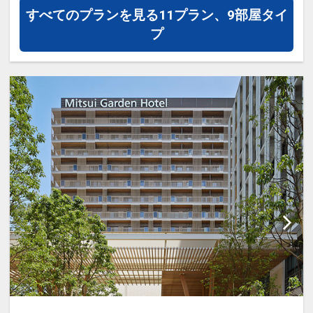
お子様も喜ぶキッズメニューや身体に優
すべてのプランを見る
11プラン、9部屋タイ
しくてヘルシーなベジタリアン・ビーガ
プ
ンメニューもご用意しております。
ライブキッチンコーナーではシェフ＆板
前が目の前で調理しながら出来たて＆あ
つあつのお料理をお出しいたします！
・会場
隣接した2つの会場でお席をご案内させ
ていただきます。
○営業時間／17:30～20:00（最終入店）
※食事時間はチェックイン時にご案内い
たします（事前の時間予約は承っており