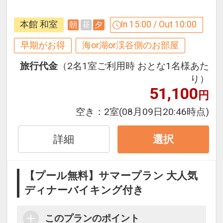
す。刻々と移り変わる海の景色をゆっく
りたっぷりお楽しみください。
本館 和室
In 15:00 / Out 10:00
朝
昼
夕
お部屋のご案内
早期がお得
海or湖or渓谷側のお部屋
◎海側和室の禁煙室となります。
旅行代金
（2名1室ご利用時 おとな1名様あた
り）
２１日前までのご予約でお得に宿泊！
51,100
円
【早２１割】
早期予約限定！２１日前までのご予約が
空き：
2室
(08月09日20:46時点)
お得です。
※本プランは２１日前までの受付限定で
詳細
選択
す。
２０日前以降の宿泊条件の変更（部屋、
【プール無料】サマープラン 大人気
人数、おとな・こどもの内訳、食事条
ディナーバイキング付き
件・内容 等）はできません。
このプランのポイント
ここがポイント！