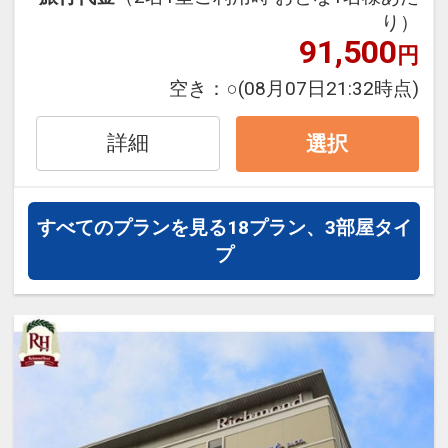
※ご覧のページがどちらかを
【食事条
り）
91,500
件】
の項目でご確認のうえ、予約にお進
円
み下さい。
空き：
○
(08月07日21:32時点)
詳細
選択
設定期間：2026年7月1日～2026年9月
30日
インターネットコース番号：DP-1-
すべてのプランを見る
18プラン、3部屋タイ
17729304
プ