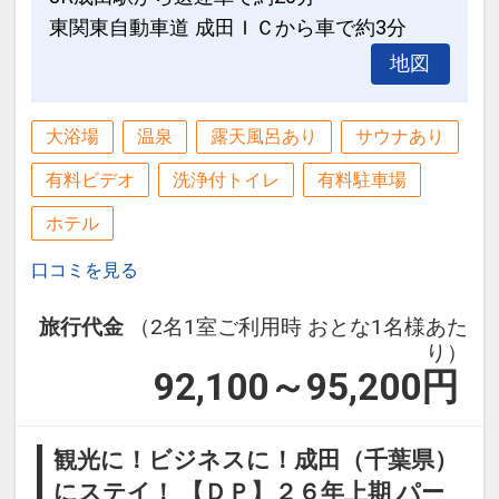
インターネットコース番号：DP-2-
東関東自動車道 成田ＩＣから車で約3分
200000015640
地図
大浴場
温泉
露天風呂あり
サウナあり
有料ビデオ
洗浄付トイレ
有料駐車場
ホテル
口コミを見る
旅行代金
（2名1室ご利用時 おとな1名様あた
り）
92,100～95,200
円
観光に！ビジネスに！成田（千葉県）
にステイ！ 【ＤＰ】２６年上期 パー