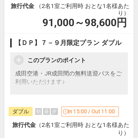
旅行代金
（2名1室ご利用時 おとな1名様あた
り）
91,000～98,600
円
【ＤＰ】７－９月限定プラン ダブル
このプランのポイント
成田空港・JR成田間の無料送迎バスをご
利用いただけます♪
「食事なしプラン」と「朝食付プラン」
をご用意しています。
ダブル
In 15:00 / Out 11:00
朝
昼
夕
●「食事なしプラン」と「朝食付プラ
ン」を掲載しています。
旅行代金
（2名1室ご利用時 おとな1名様あた
※ご覧のページがどちらかを
【食事条
り）