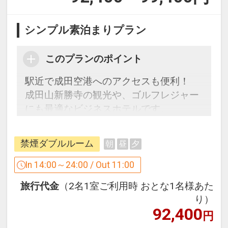
シンプル素泊まりプラン
このプランのポイント
駅近で成田空港へのアクセスも便利！
成田山新勝寺の観光や、ゴルフレジャー
にも最適なビジネスホテルです。
【プラン詳細】
禁煙ダブルルーム
朝
昼
夕
ご宿泊のみをご利用のお客様向けの割安
プランをご用意いたしました。
In 14:00～24:00 / Out 11:00
（タオルやハブラシセットなど、基本的
旅行代金
（2名1室ご利用時 おとな1名様あた
なアメニティーはお部屋にございま
り）
す。）
92,400
円