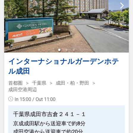
※ご覧のページがどちらかを
【食事条
件】
の項目でご確認のうえ、予約にお進
み下さい。
設定期間：2026年4月1日～2027年3月
31日
インターネットコース番号：DP-1-
インターナショナルガーデンホテ
17448360
ル成田
首都圏
千葉県
成田・柏・野田
成田空港周辺
In 15:00 / Out 11:00
千葉県成田市吉倉２４１－１
京成成田駅から送迎車で約8分
成田空港から送迎車で約20分