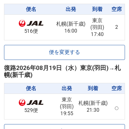
便名
出発
到着
空席
東京
札幌(新千歳)
2
(羽田)
16:00
516便
17:40
便を変更する
復路
2026年08月19日（水）
東京(羽田)
→
札
幌(新千歳)
便名
出発
到着
空席
東京
札幌(新千歳)
(羽田)
21:30
529便
19:55