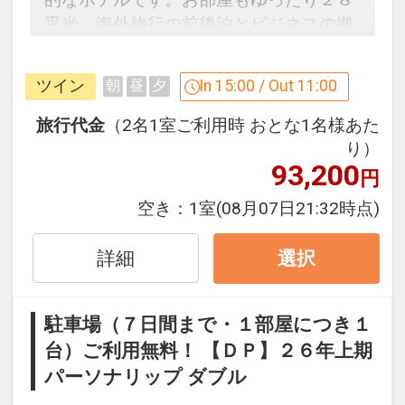
平米。海外旅行の前後泊とビジネスの拠
点に最適です。
成田駅・成田空港へのシャトルバスは無
ツイン
In 15:00 / Out 11:00
朝
昼
夕
料。定時運行しています。
旅行代金
（2名1室ご利用時 おとな1名様あた
うれしいポイント
り）
93,200
●駐車場を6泊7日まで無料でご利用OK ※
円
１部屋ごと、滞在中１回
空き：
1室
(08月07日21:32時点)
●手荷物を7日間まで無料でお預かりOK
※１部屋ごと、滞在中１回
詳細
選択
※旅行代金に含まれます。
駐車場（７日間まで・１部屋につき１
「食事なしプラン」と「朝食付プラン」
台）ご利用無料！ 【ＤＰ】２６年上期
をご用意しています。
パーソナリップ ダブル
●「食事なしプラン」と「朝食付プラ