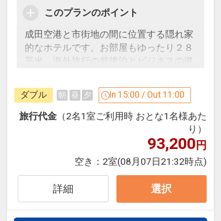
ン」を掲載しています。
このプランのポイント
※ご覧のページがどちらかを
【食事条
件】
の項目でご確認のうえ、予約にお進
成田空港と市街地の間に位置する隠れ家
み下さい。
的なホテルです。お部屋もゆったり２８
平米。海外旅行の前後泊とビジネスの拠
点に最適です。
設定期間：2026年4月1日～2027年3月
成田駅・成田空港へのシャトルバスは無
ダブル
In 15:00 / Out 11:00
朝
昼
夕
31日
料。定時運行しています。
インターネットコース番号：DP-1-
旅行代金
（2名1室ご利用時 おとな1名様あた
17448848
うれしいポイント
り）
93,200
●駐車場を6泊7日まで無料でご利用OK
円
※１部屋ごと、滞在中１回
空き：
2室
(08月07日21:32時点)
●手荷物を7日間まで無料でお預かりOK
※１部屋ごと、滞在中１回
詳細
選択
※旅行代金に含まれます。