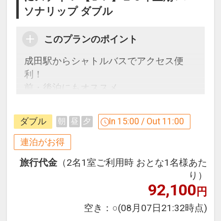
ソナリップ ダブル
このプランのポイント
成田駅からシャトルバスでアクセス便
利！
前・後泊にもオススメ
天然温泉を使用した温浴施設も完備！
ダブル
In 15:00 / Out 11:00
朝
昼
夕
【連泊するとお得】連泊割引がございま
す
連泊がお得
連泊の場合、
旅行代金
（2名1室ご利用時 おとな1名様あた
1泊目より1泊につきおひとり様
５００
り）
円引
92,100
円
※宿泊期間中すべての日において人数・
空き：
○
(08月07日21:32時点)
氏名・客室タイプ・食事条件・プラン同