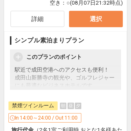
【アクセス】
空き：
○
(08月07日21:32時点)
京成本線京成成田駅東口より徒歩2分
ＪＲ成田線東口より徒歩4分
詳細
選択
成田空港駅～京成成田駅or成田駅の所要
時間：約10分
シンプル素泊まりプラン
【観光】
このプランのポイント
◇成田山新勝寺まで徒歩20分
◇成田山道まで徒歩5分
駅近で成田空港へのアクセスも便利！
◇鹿島スタジアムまで
成田山新勝寺の観光や、ゴルフレジャー
・車で約80分
にも最適なビジネスホテルです。
国道51号線鹿島方面に真っ直ぐ
◇東京ディズニーリゾートまで
【プラン詳細】
･車で約80分～100分
禁煙ツインルーム
朝
昼
夕
ご宿泊のみをご利用のお客様向けの割安
東関東自動車道-首都高速湾岸線・浦安か
プランをご用意いたしました。
In 14:00～24:00 / Out 11:00
ら約5分
（タオルやハブラシセットなど、基本的
･電車で約80分
旅行代金
（2名1室ご利用時 おとな1名様あた