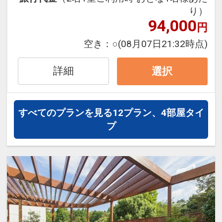
なアメニティーはお部屋にございま
京成成田駅～JR舞浜駅(乗り換え3回)
り）
す。）
94,000
円
【このプランでおとまりいただける客
【アクセス】
空き：
○
(08月07日21:32時点)
室】
京成本線京成成田駅東口より徒歩2分
□照度1800LUXの明るい客室
ＪＲ成田線東口より徒歩4分
詳細
選択
□液晶ＴＶ
成田空港駅～京成成田駅or成田駅の所要
□ゆとりのあるデュベスタイルベッド
時間：約10分
□加湿機能付空気清浄機
すべてのプランを見る
12プラン、4部屋タイ
□消臭スプレー
【観光】
プ
□携帯電話充電器 etc....
◇成田山新勝寺まで徒歩20分
◇成田山道まで徒歩5分
設定期間：2022年4月14日～2026年10
◇鹿島スタジアムまで
月31日
・車で約80分
インターネットコース番号：DP-2-
国道51号線鹿島方面に真っ直ぐ
200000015640
◇東京ディズニーリゾートまで
･車で約80分～100分