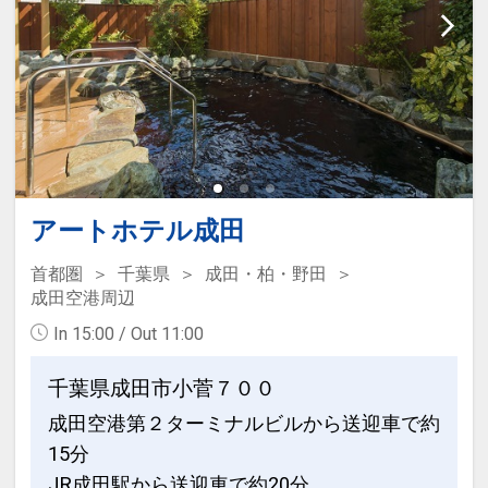
東関東自動車道-首都高速湾岸線・浦安
から約5分
･電車で約80分
京成成田駅～JR舞浜駅(乗り換え3回)
【このプランでおとまりいただける客
室】
□照度1800LUXの明るい客室
アートホテル成田
□液晶ＴＶ
首都圏
千葉県
成田・柏・野田
□ゆとりのあるデュベスタイルベッド
成田空港周辺
□加湿機能付空気清浄機
In 15:00 / Out 11:00
□消臭スプレー
□携帯電話充電器 etc....
千葉県成田市小菅７００
成田空港第２ターミナルビルから送迎車で約
設定期間：2022年4月14日～2026年10
15分
月31日
JR成田駅から送迎車で約20分