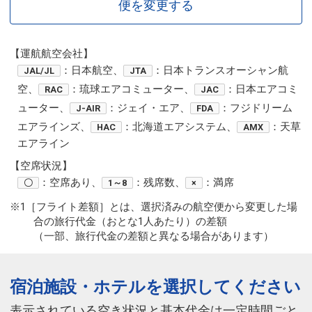
便を変更する
【運航航空会社】
：日本航空、
：日本トランスオーシャン航
JAL/JL
JTA
空、
：琉球エアコミューター、
：日本エアコミ
RAC
JAC
ューター、
：ジェイ・エア、
：フジドリーム
J-AIR
FDA
エアラインズ、
：北海道エアシステム、
：天草
HAC
AMX
エアライン
【空席状況】
：空席あり、
：残席数、
：満席
〇
1～8
×
※1［フライト差額］とは、選択済みの航空便から変更した場
合の旅行代金（おとな1人あたり）の差額
（一部、旅行代金の差額と異なる場合があります）
宿泊施設・ホテルを選択してください
表示されている空き状況と基本代金は一定時間ごと