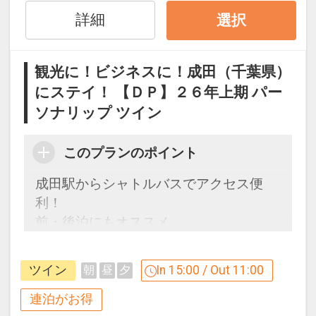
一であることが割引適用の条件となりま
詳細
選択
す。
※割引適用後のご旅行代金は、カレンダ
観光に！ビジネスに！成田（千葉県）
ーからお進みいただいた後表示される
にステイ！ 【ＤＰ】２６年上期 パー
「空室照会結果確認画面」でご確認くだ
ソナリップ ツイン
さい。
「食事なしプラン」と「朝食付プラン」
このプランのポイント
をご用意しています。
成田駅からシャトルバスでアクセス便
●「食事なしプラン」と「朝食付プラ
利！
ン」を掲載しています。
前・後泊にもオススメ
※ご覧のページがどちらかを
【食事条
天然温泉を使用した温浴施設も完備！
件】
の項目でご確認のうえ、予約にお進
み下さい。
ツイン
In 15:00 / Out 11:00
朝
昼
夕
【連泊するとお得】連泊割引がございま
す
連泊がお得