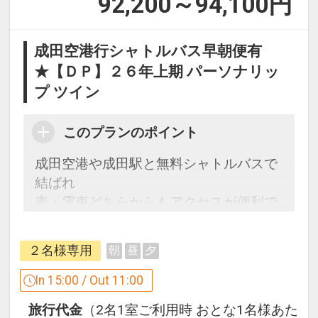
92,200～94,100
円
成田空港行シャトルバス早朝便有
★【ＤＰ】２６年上期 パーソナリッ
プ ツイン
このプランのポイント
成田空港や成田駅と無料シャトルバスで
結ばれ
車・電車どちらからもアクセスが便利で
す。
前後泊やビジネスの際に、是非ご利用く
２名様専用
朝
昼
夕
ださい。
In 15:00 / Out 11:00
ここがポイント！
旅行代金
（2名1室ご利用時 おとな1名様あた
●滞在中フィットネスセンターをご利用