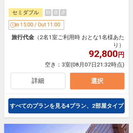
す。
17564560
前後泊やビジネスの際に、是非ご利用く
セミダブル
朝
昼
夕
ださい。
In 15:00 / Out 11:00
ここがポイント！
旅行代金
（2名1室ご利用時 おとな1名様あた
●滞在中フィットネスセンターをご利用
り）
いただけます
92,800
円
※旅行代金に含まれます。
空き：
3室
(08月07日21:32時点)
「食事なしプラン」と「朝食付プラン」
詳細
選択
をご用意しています。
●「食事なしプラン」と「朝食付プラ
ン」を掲載しています。
すべてのプランを見る
4プラン、2部屋タイプ
※ご覧のページがどちらかを
【食事条
件】
の項目でご確認のうえ、予約にお進
み下さい。