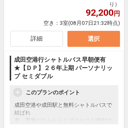
り）
いただけます
92,200
円
※旅行代金に含まれます。
空き：
3室
(08月07日21:32時点)
「食事なしプラン」と「朝食付プラン」
詳細
選択
をご用意しています。
●「食事なしプラン」と「朝食付プラ
成田空港行シャトルバス早朝便有
ン」を掲載しています。
★【ＤＰ】２６年上期 パーソナリッ
※ご覧のページがどちらかを
【食事条
プ セミダブル
件】
の項目でご確認のうえ、予約にお進
み下さい。
このプランのポイント
成田空港や成田駅と無料シャトルバスで
設定期間：2026年4月1日～2027年3月
結ばれ
31日
車・電車どちらからもアクセスが便利で
インターネットコース番号：DP-1-