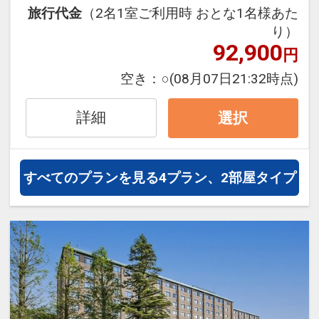
連泊の場合、
設定期間：2026年4月1日～2027年3月
旅行代金
（2名1室ご利用時 おとな1名様あた
1泊目より1泊につきおひとり様
５００
31日
り）
円引
インターネットコース番号：DP-1-
92,900
円
17448364
※宿泊期間中すべての日において人数・
空き：
○
(08月07日21:32時点)
氏名・客室タイプ・食事条件・プラン同
一であることが割引適用の条件となりま
詳細
選択
す。
※割引適用後のご旅行代金は、カレンダ
ーからお進みいただいた後表示される
すべてのプランを見る
4プラン、2部屋タイプ
「空室照会結果確認画面」でご確認くだ
さい。
「食事なしプラン」と「朝食付プラン」
をご用意しています。
●「食事なしプラン」と「朝食付プラ
ン」を掲載しています。