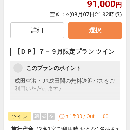
91,000
件】
の項目でご確認のうえ、予約にお進
円
み下さい。
空き：
○
(08月07日21:32時点)
詳細
選択
設定期間：2026年7月1日～2026年9月
30日
インターネットコース番号：DP-1-
【ＤＰ】７－９月限定プラン ツイン
17729303
このプランのポイント
成田空港・JR成田間の無料送迎バスをご
利用いただけます♪
「食事なしプラン」と「朝食付プラン」
をご用意しています。
ツイン
In 15:00 / Out 11:00
朝
昼
夕
●「食事なしプラン」と「朝食付プラ
ン」を掲載しています。
旅行代金
（2名1室ご利用時 おとな1名様あた