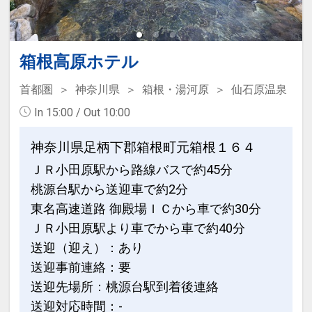
箱根高原ホテル
首都圏
神奈川県
箱根・湯河原
仙石原温泉
In 15:00 / Out 10:00
神奈川県足柄下郡箱根町元箱根１６４
ＪＲ小田原駅から路線バスで約45分
桃源台駅から送迎車で約2分
東名高速道路 御殿場ＩＣから車で約30分
ＪＲ小田原駅より車でから車で約40分
送迎（迎え）：あり
送迎事前連絡：要
送迎先場所：桃源台駅到着後連絡
送迎対応時間：-