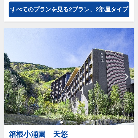
度でも利用OK
すべてのプランを見る
2プラン、2部屋タイプ
※旅行代金に含まれます。
【記念日限定ポイント】
●誕生日（※前後１４日以内対象）の方
に音色珠をご用意（１部屋に１つ滞在中
1回）
●結婚記念日等（※前後１４日以内対
象）の方に夫婦箸をご用意（１部屋に１
つ滞在中1回）
※ご予約時に「お問合せ・ご要望メモ」
欄、またはご予約後「マイページ」に、
記念日の内容（誕生日・結婚記念日等）
をご記入ください。
箱根小涌園 天悠