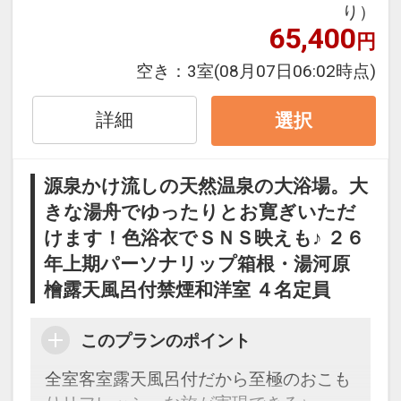
り）
ス）
65,400
円
●おひとり様ごと、お部屋にバスタオル
を2枚ご用意（1泊ごと）
空き：
3室
(08月07日06:02時点)
●おとなの方に、選べる色浴衣を1枚ご用
意（1泊ごと）
詳細
選択
※旅行代金に含まれます。
源泉かけ流しの天然温泉の大浴場。大
きな湯舟でゆったりとお寛ぎいただ
設定期間：2026年4月1日～2026年11月
けます！色浴衣でＳＮＳ映えも♪ ２６
30日
インターネットコース番号：DP-1-
年上期パーソナリップ箱根・湯河原
17261653
檜露天風呂付禁煙和洋室 ４名定員
このプランのポイント
全室客室露天風呂付だから至極のおこも