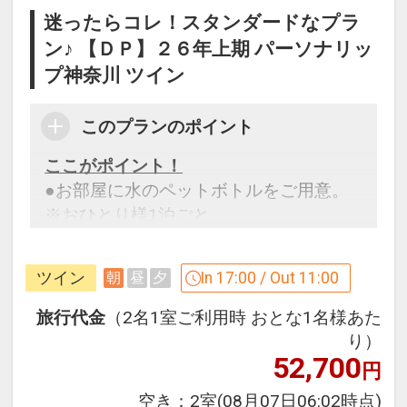
迷ったらコレ！スタンダードなプラ
ン♪ 【ＤＰ】２６年上期 パーソナリッ
プ神奈川 ツイン
このプランのポイント
ここがポイント！
●お部屋に水のペットボトルをご用意。
※おひとり様1泊ごと
※旅行代金に含まれます。
ツイン
In 17:00 / Out 11:00
朝
昼
夕
設定期間：2026年4月1日～2027年3月
旅行代金
（2名1室ご利用時 おとな1名様あた
31日
り）
52,700
インターネットコース番号：DP-1-
円
17435116
空き：
2室
(08月07日06:02時点)