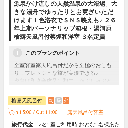
源泉かけ流しの天然温泉の大浴場。大
きな湯舟でゆったりとお寛ぎいただ
けます！色浴衣でＳＮＳ映えも♪ ２６
年上期パーソナリップ箱根・湯河原
檜露天風呂付禁煙和洋室 ３名定員
このプランのポイント
全室客室露天風呂付だから至極のおこも
りリフレッシュな旅が実現できる♪
夕食は和食会席又は和牛しゃぶしゃぶと
寿司を贅沢に食せる！
檜露天風呂付
朝
昼
夕
ここがポイント！
●3つの貸切風呂が空いていれば滞在中何
In 15:00 / Out 11:00
露天風呂付客室
度でも利用OK
旅行代金
（2名1室ご利用時 おとな1名様あた
●ウェルカムドリンク付（セルフサービ