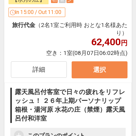
ここがポイント！
In 15:00 / Out 11:00
●ウェルカムドリンク付（ロビーにて24
旅行代金
（2名1室ご利用時 おとな1名様あた
時間コーヒー・紅茶をご用意）
り）
●遅めの夕食可能（20時まで・お日にち
62,400
円
により夕食時間は異なりますので事前に
予約が必要です。）
空き：
1室
(08月07日06:02時点)
※ご予約時に「お問合せ・ご要望等メ
モ」欄、またはご予約後「マイページ」
詳細
選択
にご希望の開始時間をご記入ください。
●3種の貸切風呂が空いていれば滞在中何
露天風呂付客室で日々の疲れをリフレ
度でも利用OK
ッシュ！ ２６年上期パーソナリップ
箱根・湯河原 水花の庄（禁煙）露天風
※旅行代金に含まれます。
呂付和洋室
【記念日限定ポイント】
●誕生日（※前後１４日以内対象）の方
このプランのポイント