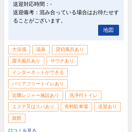
送迎対応時間：-
送迎備考：混み合っている場合はお待たせす
ることがございます。
地図
大浴場
温泉
貸切風呂あり
露天風呂あり
サウナあり
インターネットができる
バリアフリートイレあり
近隣レジャー施設あり
洗浄付トイレ
エステ又はスパあり
有料駐車場
送迎あり
旅館
口コミを見る