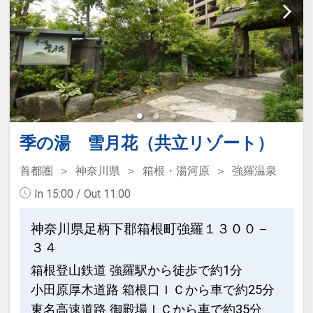
季の湯 雪月花（共立リゾート）
首都圏
神奈川県
箱根・湯河原
強羅温泉
In 15:00 / Out 11:00
神奈川県足柄下郡箱根町強羅１３００－
３４
箱根登山鉄道 強羅駅から徒歩で約1分
小田原厚木道路 箱根口ＩＣから車で約25分
東名高速道路 御殿場ＩＣから車で約35分