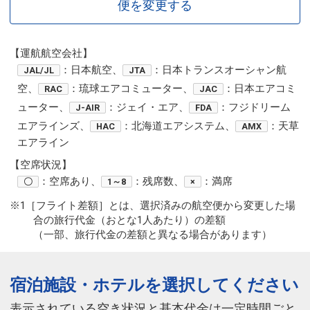
便を変更する
【運航航空会社】
：日本航空、
：日本トランスオーシャン航
JAL/JL
JTA
空、
：琉球エアコミューター、
：日本エアコミ
RAC
JAC
ューター、
：ジェイ・エア、
：フジドリーム
J-AIR
FDA
エアラインズ、
：北海道エアシステム、
：天草
HAC
AMX
エアライン
【空席状況】
：空席あり、
：残席数、
：満席
〇
1～8
×
※1［フライト差額］とは、選択済みの航空便から変更した場
合の旅行代金（おとな1人あたり）の差額
（一部、旅行代金の差額と異なる場合があります）
宿泊施設・ホテルを選択してください
表示されている空き状況と基本代金は一定時間ごと