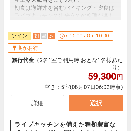
朝食は海鮮丼を含むバイキング・夕食は
ライブキッチンで出来立ての料理が楽し
める♪
ツイン
In 15:00 / Out 10:00
朝
昼
夕
早めのお申し込みがお得！【早２１】
早期予約限定！２１日前までのご予約が
早期がお得
お得です！
旅行代金
（2名1室ご利用時 おとな1名様あた
※本プランは２１日前までの予約受付で
り）
す。２０日前以降の人数変更、おとな・
59,300
円
こどもの内訳変更はできません。
空き：
5室
(08月07日06:02時点)
ここがポイント！
●１部屋ごとに貸切風呂１回割引利用券
詳細
選択
付（６０分通常２，２００円→１，１０
０円）※１泊ごと
ライブキッチンを備えた種類豊富な
●おとなの女性の方に選べる色浴衣を1枚