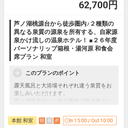
62,700
円
芦ノ湖桃源台から徒歩圏内♪２種類の
異なる泉質の源泉を所有する、自家源
泉かけ流しの温泉ホテル！ ■２６年度
パーソナリップ箱根・湯河原 和食会
席プラン 和室
このプランのポイント
露天風呂と大浴場それぞれ違う泉質をお
楽しみいただけます。
芦ノ湖桃源台から徒歩圏内で観光拠点に
最適♪
本館 和室
In 15:00 / Out 10:00
朝
昼
夕
うれしいポイント