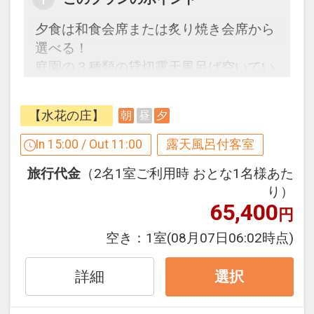
に音色珠をご用意（１部屋に１つ滞在中
夕食は和食会席または炙り焼き会席から
1回）
選べる！
●結婚記念日等（※前後１４日以内対
庭園の３種類の貸切露天風呂ば空いてい
象）の方に夫婦箸をご用意（１部屋に１
れば何度でも利用OK♪
つ滞在中1回）
ウエルカムドリンク付☆
【水花の庄】
朝
昼
夕
※ご予約時に「お問合せ・ご要望メモ」
ここがポイント！
In 15:00 / Out 11:00
露天風呂付客室
欄、またはご予約後「マイページ」に、
●ウェルカムドリンク付（ロビーにて24
記念日の内容（誕生日・結婚記念日等）
旅行代金
（2名1室ご利用時 おとな1名様あた
時間コーヒー・紅茶をご用意）
をご記入ください。
り）
●遅めの夕食可能（20時まで・お日にち
※旅行代金に含まれます。
65,400
円
により夕食時間は異なりますので事前に
予約が必要です。）
空き：
1室
(08月07日06:02時点)
設定期間：2026年4月1日～2026年11月
※ご予約時に「お問合せ・ご要望等メ
30日
モ」欄、またはご予約後「マイページ」
詳細
選択
インターネットコース番号：DP-1-
にご希望の開始時間をご記入ください。
17261650
●3種の貸切風呂が空いていれば滞在中何