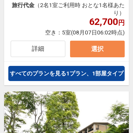
●おひとり様ごとに夕食時に生ビール
旅行代金
（2名1室ご利用時 おとな1名様あた
（グラス）またはソフトドリンク１杯
り）
62,700
付！
円
●貸切風呂１回割引券付（６０分） 通常
空き：
5室
(08月07日06:02時点)
２，０００円→１，０００円／おひとり
様１泊ごと
詳細
選択
※旅行代金に含まれます。
すべてのプランを見る
1プラン、1部屋タイプ
設定期間：2026年4月1日～2027年3月
31日
インターネットコース番号：DP-1-
17188363