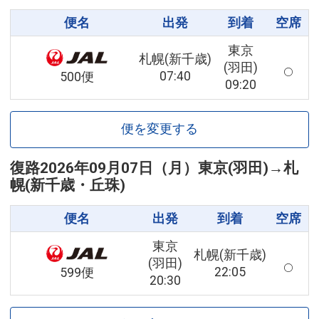
便名
出発
到着
空席
東京
札幌(新千歳)
(羽田)
07:40
500便
09:20
便を変更する
復路
2026年09月07日（月）
東京(羽田)
→
札
幌(新千歳・丘珠)
便名
出発
到着
空席
東京
札幌(新千歳)
(羽田)
22:05
599便
20:30