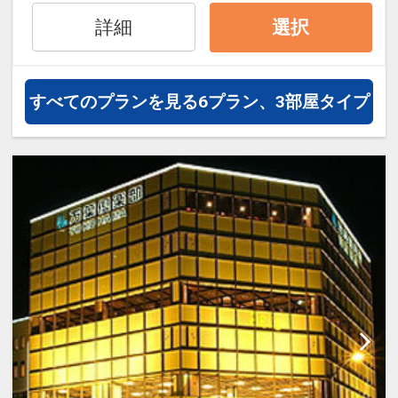
詳細
選択
※旅行代金に含まれます。
ご案内
すべてのプランを見る
6プラン、3部屋タイプ
●玄関にてお履き物を下足ロッカーに入
れていただき、館内を素足または靴下で
歩くスタイルの宿です。
また、お部屋係はつきません。
設定期間：2026年4月1日～2027年3月
31日
インターネットコース番号：DP-1-
17215763