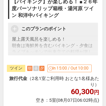
【バイキング】が楽しめる！ ■２６年
ご用意！※１泊ごと
度パーソナリップ箱根・湯河原 ツイ
※旅行代金に含まれます。
ン 和洋中バイキング
ご案内
このプランのポイント
●玄関にてお履き物を下足ロッカーに入
屋上露天風呂を楽しめる！
れていただき、館内を素足または靴下で
朝食は海鮮丼を含むバイキング・夕食は
歩くスタイルの宿です。
ライブキッチンで出来立ての料理が楽し
また、お部屋係はつきません。
める♪
設定期間：2026年4月1日～2027年3月
ツイン
In 15:00 / Out 10:00
朝
昼
夕
ここがポイント！
31日
●１部屋ごとに貸切風呂１回割引利用券
旅行代金
（2名1室ご利用時 おとな1名様あた
インターネットコース番号：DP-1-
付（６０分通常２，２００円→１，１０
り）
17215765
60,300
０円）※１泊ごと
円
●おとなの女性の方に選べる色浴衣を1枚
空き：
5室
(08月07日06:02時点)
ご用意！※１泊ごと