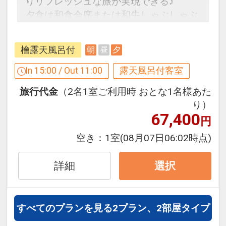
りリフレッシュな旅が実現できる♪
夕食は和食会席または和牛しゃぶしゃぶ
と寿司を贅沢に食せる！
檜露天風呂付
朝
昼
夕
ここがポイント！
●3つの貸切風呂が空いていれば滞在中何
In 15:00 / Out 11:00
露天風呂付客室
度でも利用OK
旅行代金
（2名1室ご利用時 おとな1名様あた
●ウェルカムドリンク付（セルフサービ
り）
ス）
67,400
円
●おひとり様ごと、お部屋にバスタオル
を2枚ご用意（1泊ごと）
空き：
1室
(08月07日06:02時点)
●おとなの方に、選べる色浴衣を1枚ご用
意（1泊ごと）
詳細
選択
※旅行代金に含まれます。
すべてのプランを見る
2プラン、2部屋タイプ
設定期間：2026年4月1日～2026年11月