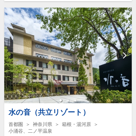
30日
インターネットコース番号：DP-1-
17261652
水の音（共立リゾート）
首都圏
神奈川県
箱根・湯河原
小涌谷、二ノ平温泉