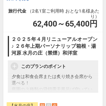
旅行代金
（2名1室ご利用時 おとな1名様あた
り）
62,400～65,400
円
２０２５年４月リニューアルオープン
♪ ２６年上期パーソナリップ箱根・湯
河原 水月の庄（禁煙）和洋室
このプランのポイント
夕食は和食会席または炙り焼き会席から
選べる！
庭園の３種類の貸切露天風呂ば空いてい
れば何度でも利用OK♪
ウエルカムドリンク付☆
【水月の庄】
朝
昼
夕