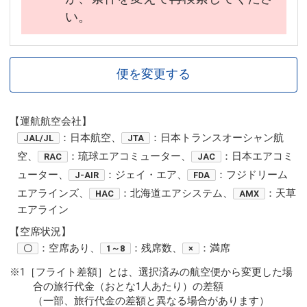
い。
便を変更する
【運航航空会社】
：日本航空、
：日本トランスオーシャン航
JAL/JL
JTA
空、
：琉球エアコミューター、
：日本エアコミ
RAC
JAC
ューター、
：ジェイ・エア、
：フジドリーム
J-AIR
FDA
エアラインズ、
：北海道エアシステム、
：天草
HAC
AMX
エアライン
【空席状況】
：空席あり、
：残席数、
：満席
〇
1～8
×
※1［フライト差額］とは、選択済みの航空便から変更した場
合の旅行代金（おとな1人あたり）の差額
（一部、旅行代金の差額と異なる場合があります）