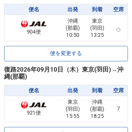
便名
出発
到着
空席
沖縄
東京
(那覇)
(羽田)
904便
10:50
13:25
便を変更する
復路
2026年09月10日（木）
東京(羽田)
→
沖
縄(那覇)
便名
出発
到着
空席
東京
沖縄
7
(羽田)
(那覇)
921便
15:55
18:25