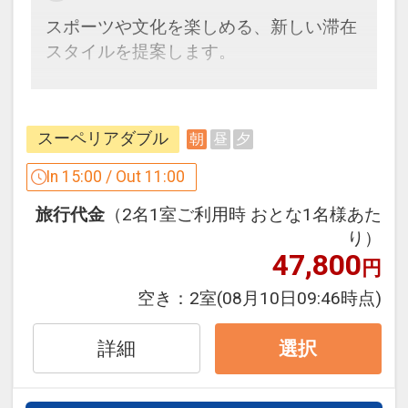
スポーツや文化を楽しめる、新しい滞在
※内容や時間は予告なく変更される場合
スタイルを提案します。
がございます。
※旅行代金に含まれます。
ここがポイント♪
●「滞在そのものが、体験そのもの」多
設定期間：2026年4月1日～2027年3月
スーペリアダブル
朝
昼
夕
彩なエンターテインメントをご用意して
31日
います。
In 15:00 / Out 11:00
インターネットコース番号：DP-1-
毎日、いずれかの体験プログラムを実施
17873917
旅行代金
（2名1室ご利用時 おとな1名様あた
いたします。
り）
47,800
円
（1）ヨガ（開催時間：8:00～9:00）
（2）空手（開催時間：8:00～9:00）
空き：
2室
(08月10日09:46時点)
（3）日本茶ワークショップ（開催時
間：9:30～10:30）
詳細
選択
（4）DJナイト・サックスナイト・コメ
ディナイト（開催時間：19:00～22:00）