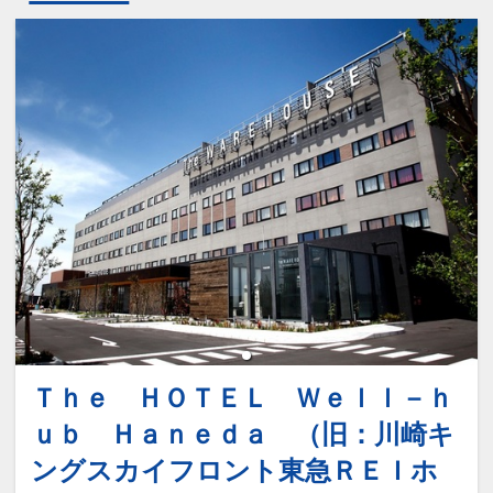
Ｔｈｅ ＨＯＴＥＬ Ｗｅｌｌ－ｈ
ｕｂ Ｈａｎｅｄａ （旧：川崎キ
ングスカイフロント東急ＲＥＩホ