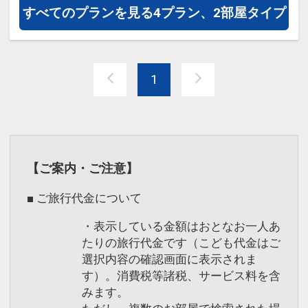
すべてのプランを見る
4プラン、2部屋タイプ
●周辺散策に便利なレンタサイクルをご
用意（貸出時間：9:00～18:00）
※台数に限りがございます。
1
※内容や時間は予告なく変更される場合
がございます。
※旅行代金に含まれます。
【ご案内・ご注意】
設定期間：2026年4月1日～2027年3月
31日
■ ご旅行代金について
インターネットコース番号：DP-1-
・表示している金額はおとなお一人あ
17873913
たりの旅行代金です（こども代金はご
選択内容の確認画面に表示されま
す）。消費税等諸税、サービス料を含
みます。