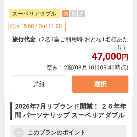
ここがポイント♪
●「滞在そのものが、体験そのもの」多
スーペリアダブル
朝
昼
夕
彩なエンターテインメントをご用意して
います。
In 15:00 / Out 11:00
毎日、いずれかの体験プログラムを実施
旅行代金
（2名1室ご利用時 おとな1名様あた
いたします。
り）
47,000
円
（1）ヨガ（開催時間：8:00～9:00）
（2）空手（開催時間：8:00～9:00）
空き：
2室
(08月10日09:46時点)
（3）日本茶ワークショップ（開催時
間：9:30～10:30）
詳細
選択
（4）DJナイト・サックスナイト・コメ
ディナイト（開催時間：19:00～22:00）
2026年7月リブランド開業！ ２６年年
間 パーソナリップ スーペリアダブル
●周辺散策に便利なレンタサイクルをご
用意（貸出時間：9:00～18:00）
このプランのポイント
※台数に限りがございます。