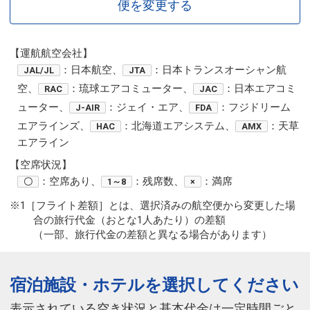
便を変更する
【運航航空会社】
：日本航空、
：日本トランスオーシャン航
JAL/JL
JTA
空、
：琉球エアコミューター、
：日本エアコミ
RAC
JAC
ューター、
：ジェイ・エア、
：フジドリーム
J-AIR
FDA
エアラインズ、
：北海道エアシステム、
：天草
HAC
AMX
エアライン
【空席状況】
：空席あり、
：残席数、
：満席
〇
1～8
×
※1［フライト差額］とは、選択済みの航空便から変更した場
合の旅行代金（おとな1人あたり）の差額
（一部、旅行代金の差額と異なる場合があります）
宿泊施設・ホテルを選択してください
表示されている空き状況と基本代金は一定時間ごと