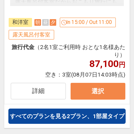
露天風呂付客室だからおこもり旅行にも
最適です
和洋室
In 15:00 / Out 11:00
朝
昼
夕
ここがポイント！
●隣接施設ユネッサン内 元湯森の湯 に入
露天風呂付客室
浴いただけます（1泊ごと）
旅行代金
（2名1室ご利用時 おとな1名様あた
※天悠ルームキー提示で利用できます
り）
※休館日はホームページにてご確認くだ
87,100
円
さい。
空き：
3室
(08月07日14:03時点)
※旅行代金に含まれます。
詳細
選択
設定期間：2026年4月1日～2027年3月
31日
インターネットコース番号：DP-1-
すべてのプランを見る
2プラン、1部屋タイプ
17215743