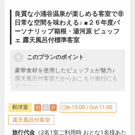
良質な小涌谷温泉が楽しめる客室で非
日常な空間を味わえる♪ ■２６年度パ
ーソナリップ箱根・湯河原 ビュッフ
ェ 露天風呂付標準客室
このプランのポイント
豪華食材を使用したビュッフェが魅力♪
露天風呂付客室だからおこもり旅行にも
最適です
ここがポイント！
和洋室
In 15:00 / Out 11:00
朝
昼
夕
●隣接施設ユネッサン内 元湯森の湯 に入
浴いただけます（1泊ごと）
露天風呂付客室
※天悠ルームキー提示で利用できます
旅行代金
（2名1室ご利用時 おとな1名様あた