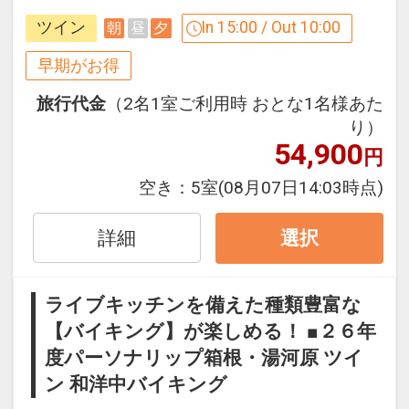
ツイン
In 15:00 / Out 10:00
朝
昼
夕
早めのお申し込みがお得！【早２１】
早期予約限定！２１日前までのご予約が
早期がお得
お得です！
旅行代金
（2名1室ご利用時 おとな1名様あた
※本プランは２１日前までの予約受付で
り）
す。２０日前以降の人数変更、おとな・
54,900
円
こどもの内訳変更はできません。
空き：
5室
(08月07日14:03時点)
ここがポイント！
●１部屋ごとに貸切風呂１回割引利用券
詳細
選択
付（６０分通常２，２００円→１，１０
０円）※１泊ごと
ライブキッチンを備えた種類豊富な
●おとなの女性の方に選べる色浴衣を1枚
【バイキング】が楽しめる！ ■２６年
ご用意！※１泊ごと
度パーソナリップ箱根・湯河原 ツイ
※旅行代金に含まれます。
ン 和洋中バイキング