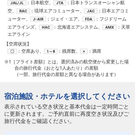
：日本航空、
：日本トランスオーシャン航
JAL/JL
JTA
空、
：琉球エアコミューター、
：日本エアコミ
RAC
JAC
ューター、
：ジェイ・エア、
：フジドリーム
J-AIR
FDA
エアラインズ、
：北海道エアシステム、
：天草
HAC
AMX
エアライン
【空席状況】
：空席あり、
：残席数、
：満席
〇
1～8
×
※1［フライト差額］とは、選択済みの航空便から変更した場
合の旅行代金（おとな1人あたり）の差額
（一部、旅行代金の差額と異なる場合があります）
宿泊施設・ホテルを選択してください
表示されている空き状況と基本代金は一定時間ごと
に更新されます。ご予約直前に再度空き状況及びご
旅行代金をご確認ください。