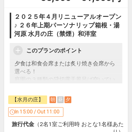
２０２５年４月リニューアルオープン
♪ ２６年上期パーソナリップ箱根・湯
河原 水月の庄（禁煙）和洋室
このプランのポイント
夕食は和食会席または炙り焼き会席から
選べる！
庭園の３種類の貸切露天風呂ば空いてい
れば何度でも利用OK♪
ウエルカムドリンク付☆
【水月の庄】
朝
昼
夕
ここがポイント！
In 15:00 / Out 11:00
●ウェルカムドリンク付（ロビーにて24
旅行代金
（2名1室ご利用時 おとな1名様あた
時間コーヒー・紅茶をご用意）
り）