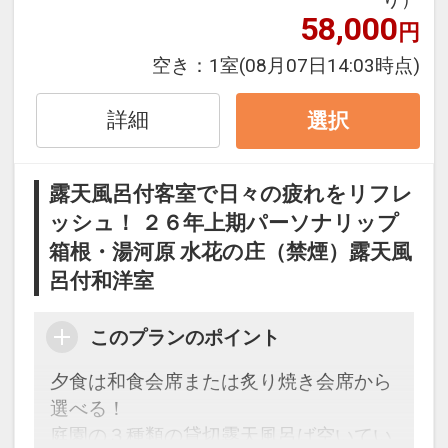
●遅めの夕食可能（20時まで・お日にち
58,000
円
により夕食時間は異なりますので事前に
予約が必要です。）
空き：
1室
(08月07日14:03時点)
※ご予約時に「お問合せ・ご要望等メ
モ」欄、またはご予約後「マイページ」
詳細
選択
にご希望の開始時間をご記入ください。
●3種の貸切風呂が空いていれば滞在中何
露天風呂付客室で日々の疲れをリフレ
度でも利用OK
ッシュ！ ２６年上期パーソナリップ
箱根・湯河原 水花の庄（禁煙）露天風
※旅行代金に含まれます。
呂付和洋室
【記念日限定ポイント】
●誕生日（※前後１４日以内対象）の方
このプランのポイント
に音色珠をご用意（１部屋に１つ滞在中
夕食は和食会席または炙り焼き会席から
1回）
選べる！
●結婚記念日等（※前後１４日以内対
庭園の３種類の貸切露天風呂ば空いてい
象）の方に夫婦箸をご用意（１部屋に１