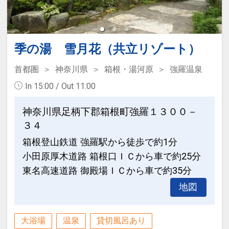
季の湯 雪月花（共立リゾート）
首都圏
神奈川県
箱根・湯河原
強羅温泉
In 15:00 / Out 11:00
神奈川県足柄下郡箱根町強羅１３００－
３４
箱根登山鉄道 強羅駅から徒歩で約1分
小田原厚木道路 箱根口ＩＣから車で約25分
東名高速道路 御殿場ＩＣから車で約35分
地図
大浴場
温泉
貸切風呂あり