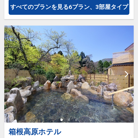
ご案内
すべてのプランを見る
6プラン、3部屋タイプ
●玄関にてお履き物を下足ロッカーに入
れていただき、館内を素足または靴下で
歩くスタイルの宿です。
また、お部屋係はつきません。
設定期間：2026年4月1日～2027年3月
31日
インターネットコース番号：DP-1-
17215763
箱根高原ホテル