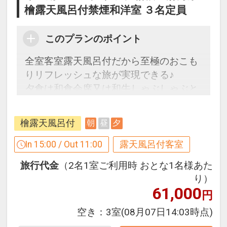
檜露天風呂付禁煙和洋室 ３名定員
このプランのポイント
全室客室露天風呂付だから至極のおこも
りリフレッシュな旅が実現できる♪
夕食は和食会席又は和牛しゃぶしゃぶと
寿司を贅沢に食せる！
檜露天風呂付
朝
昼
夕
ここがポイント！
●3つの貸切風呂が空いていれば滞在中何
In 15:00 / Out 11:00
露天風呂付客室
度でも利用OK
旅行代金
（2名1室ご利用時 おとな1名様あた
●ウェルカムドリンク付（セルフサービ
り）
ス）
61,000
円
●おひとり様ごと、お部屋にバスタオル
を2枚ご用意（1泊ごと）
空き：
3室
(08月07日14:03時点)
●おとなの方に、選べる色浴衣を1枚ご用