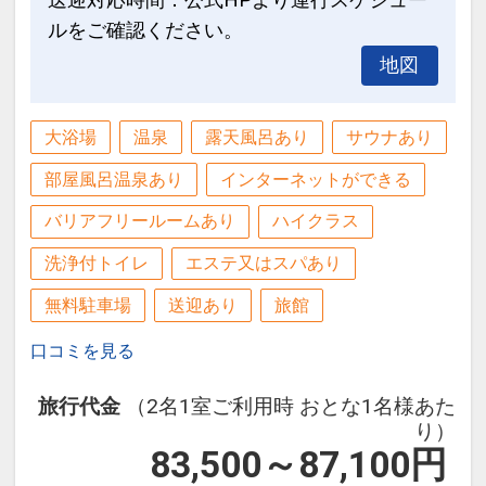
ルをご確認ください。
地図
大浴場
温泉
露天風呂あり
サウナあり
部屋風呂温泉あり
インターネットができる
バリアフリールームあり
ハイクラス
洗浄付トイレ
エステ又はスパあり
無料駐車場
送迎あり
旅館
口コミを見る
旅行代金
（2名1室ご利用時 おとな1名様あた
り）
83,500～87,100
円