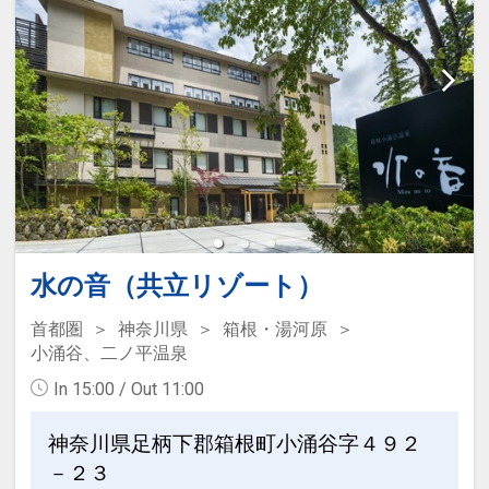
水の音（共立リゾート）
首都圏
神奈川県
箱根・湯河原
小涌谷、二ノ平温泉
In 15:00 / Out 11:00
神奈川県足柄下郡箱根町小涌谷字４９２
－２３