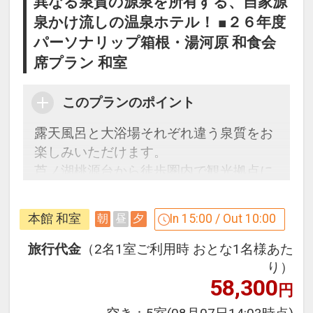
異なる泉質の源泉を所有する、自家源
泉かけ流しの温泉ホテル！ ■２６年度
パーソナリップ箱根・湯河原 和食会
席プラン 和室
このプランのポイント
露天風呂と大浴場それぞれ違う泉質をお
楽しみいただけます。
芦ノ湖桃源台から徒歩圏内で観光拠点に
最適♪
本館 和室
In 15:00 / Out 10:00
朝
昼
夕
うれしいポイント
●おひとり様ごとに夕食時に生ビール
旅行代金
（2名1室ご利用時 おとな1名様あた
（グラス）またはソフトドリンク１杯
り）
58,300
付！
円
●貸切風呂１回割引券付（６０分） 通常