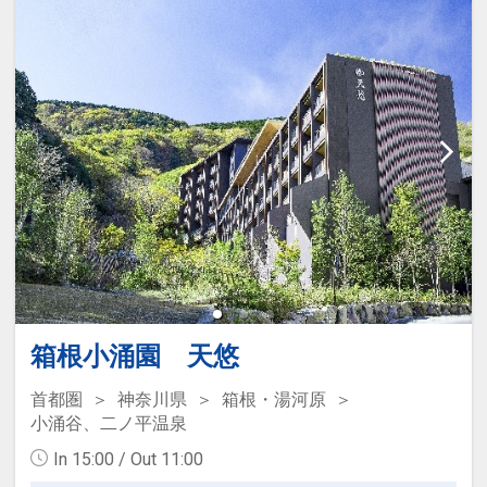
【記念日限定ポイント】
●誕生日（※前後１４日以内対象）の方
に音色珠をご用意（１部屋に１つ滞在中
1回）
●結婚記念日等（※前後１４日以内対
象）の方に夫婦箸をご用意（１部屋に１
つ滞在中1回）
※ご予約時に「お問合せ・ご要望メモ」
欄、またはご予約後「マイページ」に、
記念日の内容（誕生日・結婚記念日等）
をご記入ください。
箱根小涌園 天悠
※旅行代金に含まれます。
首都圏
神奈川県
箱根・湯河原
小涌谷、二ノ平温泉
設定期間：2026年4月1日～2026年11月
In 15:00 / Out 11:00
30日