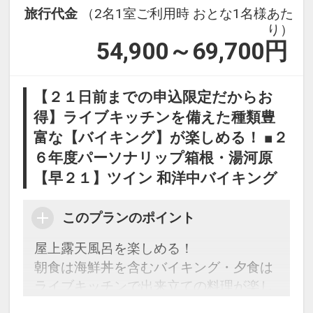
旅行代金
（2名1室ご利用時 おとな1名様あた
り）
54,900～69,700
円
【２１日前までの申込限定だからお
得】ライブキッチンを備えた種類豊
富な【バイキング】が楽しめる！ ■２
６年度パーソナリップ箱根・湯河原
【早２１】ツイン 和洋中バイキング
このプランのポイント
屋上露天風呂を楽しめる！
朝食は海鮮丼を含むバイキング・夕食は
ライブキッチンで出来立ての料理が楽し
める♪