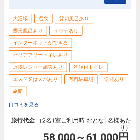
大浴場
温泉
貸切風呂あり
露天風呂あり
サウナあり
インターネットができる
バリアフリートイレあり
近隣レジャー施設あり
洗浄付トイレ
エステ又はスパあり
有料駐車場
送迎あり
旅館
口コミを見る
旅行代金
（2名1室ご利用時 おとな1名様あた
り）
58,000～61,000
円