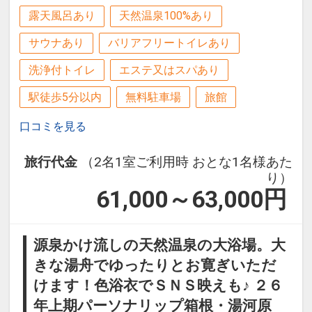
露天風呂あり
天然温泉100%あり
サウナあり
バリアフリートイレあり
洗浄付トイレ
エステ又はスパあり
駅徒歩5分以内
無料駐車場
旅館
口コミを見る
旅行代金
（2名1室ご利用時 おとな1名様あた
り）
61,000～63,000
円
源泉かけ流しの天然温泉の大浴場。大
きな湯舟でゆったりとお寛ぎいただ
けます！色浴衣でＳＮＳ映えも♪ ２６
年上期パーソナリップ箱根・湯河原