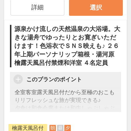
意（1泊ごと）
詳細
選択
※旅行代金に含まれます。
源泉かけ流しの天然温泉の大浴場。大
きな湯舟でゆったりとお寛ぎいただ
設定期間：2026年4月1日～2026年11月
けます！色浴衣でＳＮＳ映えも♪ ２６
30日
インターネットコース番号：DP-1-
年上期パーソナリップ箱根・湯河原
17261653
檜露天風呂付禁煙和洋室 ４名定員
このプランのポイント
全室客室露天風呂付だから至極のおこも
りリフレッシュな旅が実現できる♪
夕食は和食会席または和牛しゃぶしゃぶ
と寿司を贅沢に食せる！
檜露天風呂付
朝
昼
夕