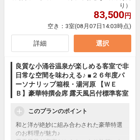
※休館日はホームページにてご確認くだ
り）
さい。
83,500
円
※旅行代金に含まれます。
空き：
3室
(08月07日14:03時点)
設定期間：2026年4月1日～2027年3月
詳細
選択
31日
インターネットコース番号：DP-1-
良質な小涌谷温泉が楽しめる客室で非
17215744
日常な空間を味わえる♪ ■２６年度パ
ーソナリップ箱根・湯河原 【ＷＥ
Ｂ】豪華特撰会席 露天風呂付標準客室
このプランのポイント
和と洋が絶妙に組み合わされた豪華特選
のお料理が魅力♪