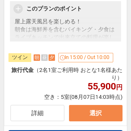
ご案内
このプランのポイント
●玄関にてお履き物を下足ロッカーに入
屋上露天風呂を楽しめる！
れていただき、館内を素足または靴下で
朝食は海鮮丼を含むバイキング・夕食は
歩くスタイルの宿です。
ライブキッチンで出来立ての料理が楽し
また、お部屋係はつきません。
める♪
設定期間：2026年4月1日～2027年3月
ツイン
In 15:00 / Out 10:00
朝
昼
夕
ここがポイント！
31日
●１部屋ごとに貸切風呂１回割引利用券
旅行代金
（2名1室ご利用時 おとな1名様あた
インターネットコース番号：DP-1-
付（６０分通常２，２００円→１，１０
り）
17215765
55,900
０円）※１泊ごと
円
●おとなの女性の方に選べる色浴衣を1枚
空き：
5室
(08月07日14:03時点)
ご用意！※１泊ごと
詳細
選択
※旅行代金に含まれます。