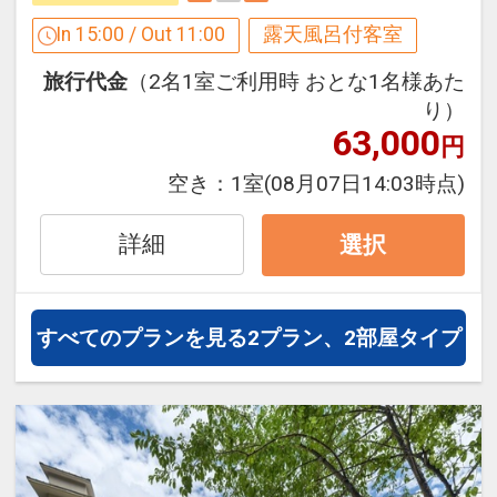
ここがポイント！
●3つの貸切風呂が空いていれば滞在中何
In 15:00 / Out 11:00
露天風呂付客室
度でも利用OK
旅行代金
（2名1室ご利用時 おとな1名様あた
●ウェルカムドリンク付（セルフサービ
り）
ス）
63,000
円
●おひとり様ごと、お部屋にバスタオル
を2枚ご用意（1泊ごと）
空き：
1室
(08月07日14:03時点)
●おとなの方に、選べる色浴衣を1枚ご用
意（1泊ごと）
詳細
選択
※旅行代金に含まれます。
すべてのプランを見る
2プラン、2部屋タイプ
設定期間：2026年4月1日～2026年11月
30日
インターネットコース番号：DP-1-
17261652