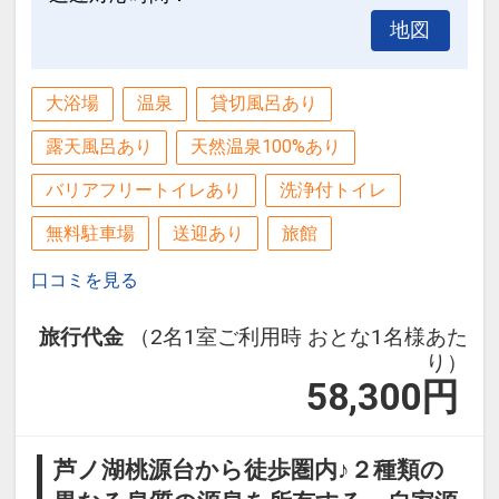
地図
大浴場
温泉
貸切風呂あり
露天風呂あり
天然温泉100%あり
バリアフリートイレあり
洗浄付トイレ
無料駐車場
送迎あり
旅館
口コミを見る
旅行代金
（2名1室ご利用時 おとな1名様あた
り）
58,300
円
芦ノ湖桃源台から徒歩圏内♪２種類の