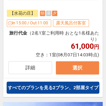
れば何度でも利用OK♪
つ滞在中1回）
ウエルカムドリンク付☆
【水花の庄】
朝
昼
夕
※ご予約時に「お問合せ・ご要望メモ」
ここがポイント！
In 15:00 / Out 11:00
露天風呂付客室
欄、またはご予約後「マイページ」に、
●ウェルカムドリンク付（ロビーにて24
記念日の内容（誕生日・結婚記念日等）
旅行代金
（2名1室ご利用時 おとな1名様あた
時間コーヒー・紅茶をご用意）
をご記入ください。
り）
●遅めの夕食可能（20時まで・お日にち
※旅行代金に含まれます。
61,000
円
により夕食時間は異なりますので事前に
予約が必要です。）
空き：
1室
(08月07日14:03時点)
設定期間：2026年4月1日～2026年11月
※ご予約時に「お問合せ・ご要望等メ
30日
モ」欄、またはご予約後「マイページ」
詳細
選択
インターネットコース番号：DP-1-
にご希望の開始時間をご記入ください。
17261650
●3種の貸切風呂が空いていれば滞在中何
度でも利用OK
すべてのプランを見る
2プラン、2部屋タイプ
※旅行代金に含まれます。