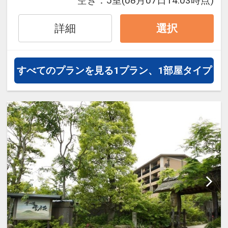
空き：
5室
(08月07日14:03時点)
２，０００円→１，０００円／おひとり
様１泊ごと
詳細
選択
※旅行代金に含まれます。
すべてのプランを見る
1プラン、1部屋タイプ
設定期間：2026年4月1日～2027年3月
31日
インターネットコース番号：DP-1-
17188363