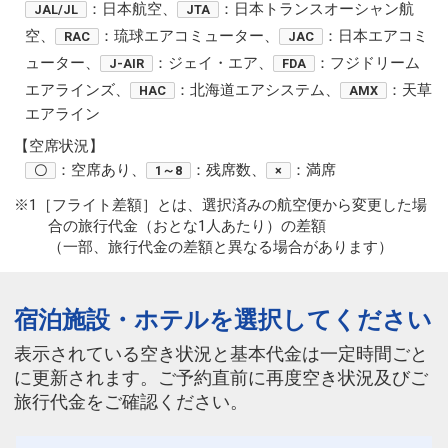
：日本航空、
：日本トランスオーシャン航
JAL/JL
JTA
空、
：琉球エアコミューター、
：日本エアコミ
RAC
JAC
ューター、
：ジェイ・エア、
：フジドリーム
J-AIR
FDA
エアラインズ、
：北海道エアシステム、
：天草
HAC
AMX
エアライン
【空席状況】
：空席あり、
：残席数、
：満席
〇
1～8
×
※1［フライト差額］とは、選択済みの航空便から変更した場
合の旅行代金（おとな1人あたり）の差額
（一部、旅行代金の差額と異なる場合があります）
宿泊施設・ホテルを選択してください
表示されている空き状況と基本代金は一定時間ごと
に更新されます。ご予約直前に再度空き状況及びご
旅行代金をご確認ください。