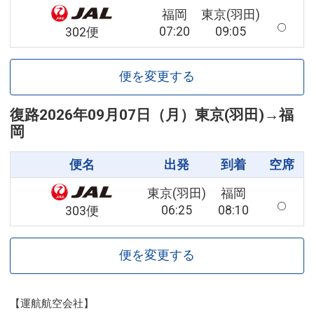
福岡
東京(羽田)
07:20
09:05
302便
便を変更する
復路
2026年09月07日（月）
東京(羽田)
→
福
岡
便名
出発
到着
空席
東京(羽田)
福岡
06:25
08:10
303便
便を変更する
【運航航空会社】