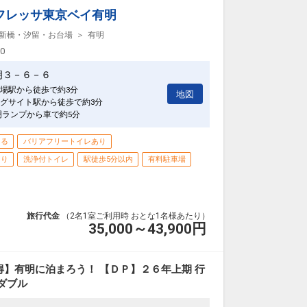
フレッサ東京ベイ有明
新橋・汐留・お台場
有明
00
明３－６－６
場駅から徒歩で約3分
地図
グサイト駅から徒歩で約3分
明ランプから車で約5分
きる
バリアフリートイレあり
あり
洗浄付トイレ
駅徒歩5分以内
有料駐車場
旅行代金
（2名1室ご利用時 おとな1名様あたり）
35,000～43,900
円
】有明に泊まろう！ 【ＤＰ】２６年上期 行
ダブル