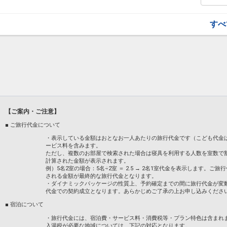
「食事なしプラン」と「朝食付プラン」を
●「食事なしプラン」と「朝食付プラン」
すべ
※ご覧のページがどちらかを
【食事条件
設定期間：2026年4月1日～2027年3月31
インターネットコース番号：DP-1-173966
【ご案内・ご注意】
■ ご旅行代金について
・表示している金額はおとなお一人あたりの旅行代金です（こども代金
ービス料を含みます。
ただし、複数のお部屋で検索された場合は寝具を利用する人数を室数で
計算された金額が表示されます。
例）5名2室の場合：5名÷2室 ＝ 2.5 → 2名1室代金を表示します
される金額が最終的な旅行代金となります。
・ダイナミックパッケージの性質上、予約確定までの間に旅行代金が変
代金での契約成立となります。あらかじめご了承の上お申し込みくださ
■ 宿泊について
・旅行代金には、宿泊費・サービス料・消費税等・プラン特色は含まれ
入湯税が必要な地域については、下記の対応となります。