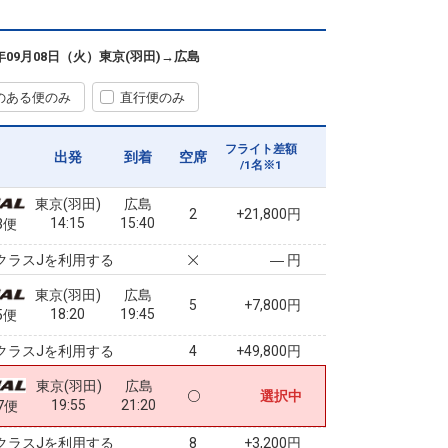
東京(羽田)
広島
+10,200円
10:10
11:30
7便
6年09月08日（火）
東京(羽田)
→
広島
クラスJを利用する
+34,000円
のある便のみ
直行便のみ
東京(羽田)
広島
8
+13,000円
11:40
13:05
9便
フライト差額
出発
到着
空席
/1名※1
クラスJを利用する
― 円
東京(羽田)
広島
2
+21,800円
14:15
15:40
3便
クラスJを利用する
― 円
東京(羽田)
広島
5
+7,800円
18:20
19:45
5便
クラスJを利用する
+49,800円
4
東京(羽田)
広島
選択中
19:55
21:20
7便
クラスJを利用する
+3,200円
8