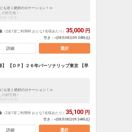
にも近く絶好のロケーション！≫
しの好立地！
無料で快適♪
期申込限定プラン
35,000
円
金
（2名1室ご利用時 おとな1名様あたり）
し込みの方」に限りご予約可能なプランです。
空き：
○
(08月08日09:34時点)
数の内訳・客室タイプ・食事条件・プラン・氏名・人
詳細
選択
たに通常プランのご予約が必要となります。
ご用意しています。
を掲載しています。
】 【ＤＰ】２６年パーソナリップ東京 【早
】
の項目でご確認のうえ、予約にお進み下さい。
しています。
しています。
にも近く絶好のロケーション！≫
】
の項目でご確認のうえ、予約にお進み下さい。
しの好立地！
無料で快適♪
日
31
期申込限定プラン
35,100
円
金
（2名1室ご利用時 おとな1名様あたり）
し込みの方」に限りご予約可能なプランです。
空き：
○
(08月08日09:34時点)
数の内訳・客室タイプ・食事条件・プラン・氏名・人
詳細
選択
たに通常プランのご予約が必要となります。