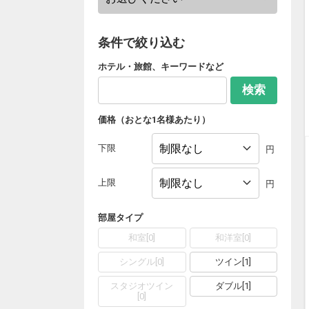
条件で絞り込む
ホテル・旅館、キーワードなど
検索
価格（おとな1名様あたり）
下限
円
上限
円
部屋タイプ
和室
[
0
]
和洋室
[
0
]
シングル
[
0
]
ツイン
[
1
]
スタジオツイン
ダブル
[
1
]
[
0
]