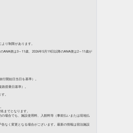
により制限があります。
NA便は3～11歳、2026年5月19日以降のANA便は2～11歳が
旅行開始日当日を基準）。
復路搭乗日基準）。
ます。
ん。
2名までとなります。
約の場合でも、施設使用料、入館料等（事前払いまたは現地払
予告なく変更となる場合がございます。最新の情報は宿泊施設