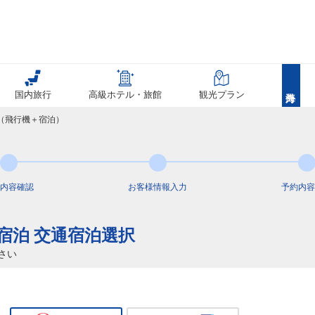
国内旅行
高級ホテル・旅館
観光プラン
覧（飛行機＋宿泊）
内容
確認
お客様情報
入力
予約内容
25
+宿泊 交通宿泊選択
さい
25