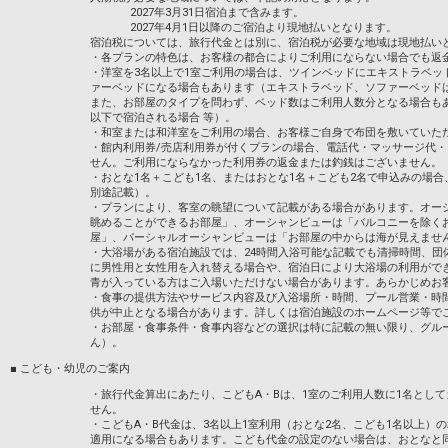
2027年3月31日宿泊まで含みます。
2027年4月1日以降のご宿泊より現地払いとなります。
宿泊税については、旅行代金とは別に、宿泊税が必要な地域は現地払い
・各プランの特色は、お客様の都合によりご利用にならない場合でも返
・洋室を3名以上で1室ご利用の場合は、ツインベッドにエキストラベッ
ァーベッドになる場合もあります（エキストラベッド、ソファーベッド
また、お部屋のタイプを問わず、ベッド数はご利用人数分となる場合も
以下で宿泊される場合 等）。
・和室または和洋室をご利用の場合、お客様ご自身で布団を敷いていた
・館内利用券/売店利用券が付くプランの場合、電話代・マッサージ代
せん。ご利用にならなかった利用券の返金または釣銭はございません。
・おとな1名＋こども1名、またはおとな1名＋こども2名で申込みの場
別途記載）。
・プランにより、客室の眺望について記載がある場合があります。オー
眺めることができるお部屋」、オーシャンビューは「バルコニーを除く
屋」、パーシャルオーシャンビューは「お部屋の中からは海が見えませ
・大浴場がある宿泊施設では、24時間入浴可能な記載でも清掃時間、団
に男性用と女性用を入れ替える場合や、宿泊日により大浴場の利用がで
青が入っている方はご入場いただけない場合があります。あらかじめお
・食事の提供方法やサービス内容及び入浴場所・時間、プール営業・時
供が中止となる場合があります。詳しくは宿泊施設のホームページ等で
・お部屋・食事条件・食事内容などの選択は特に記載の無い限り、グル
ん）。
■ こども・幼児のご案内
・旅行代金算出にあたり、こどもA・Bは、1室のご利用人数に1名とし
せん。
・こどもA・B代金は、3名以上1室利用（おとな2名、こども1名以上）
適用になる場合もあります。こども代金の設定のない場合は、おとなと