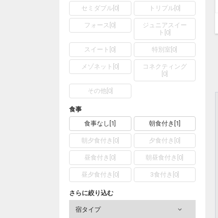
セミダブル
[
0
]
トリプル
[
0
]
フォース
[
0
]
ジュニアスイー
ト
[
0
]
スイート
[
0
]
特別室
[
0
]
メゾネット
[
0
]
コネクティング
[
0
]
その他
[
0
]
食事
食事なし
[
1
]
朝食付き
[
1
]
朝夕食付き
[
0
]
夕食付き
[
0
]
昼食付き
[
0
]
朝昼食付き
[
0
]
昼夕食付き
[
0
]
3食付き
[
0
]
さらに絞り込む
宿タイプ