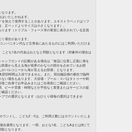
となります。
金はいたしかねます。
ドを加えて使用することがあります。エキストラベッドはソフ
は、正ベッドよりサイズは小さくなります）。
あります（トリプル・フォース等の客室に表示されている定員
だく場合があります。
・コンパニオン代など立替金にあたるものにはご利用いただけま
合、こども1名の代金はおとなと同額となります（対象外の場合は
シャンフロントの記載がある場合は「海辺に位置し正面に海を
お部屋から見える海が視界のかなりの部分を占めているお部
んがバルコニーから海が見えるお部屋」となります。
体貸切時間は入浴できません。また、宿泊施設側の都合で臨時
きない場合もあります。大浴場・プール・スパはタトゥーや刺
客様ご自身でお申込みまたはご出発前にご確認ください。
間、ビーチ営業・時間などが予告なく変更またはサービスの提
ご確認ください。
ープでの選択となります（おひとり様毎の選択はできませ
てカウントし、こどもE・Fは、ご利用人数にはカウントいたしま
の場合適用となります。一部、おとな1名、こどもAまたはBにて
同額となります。