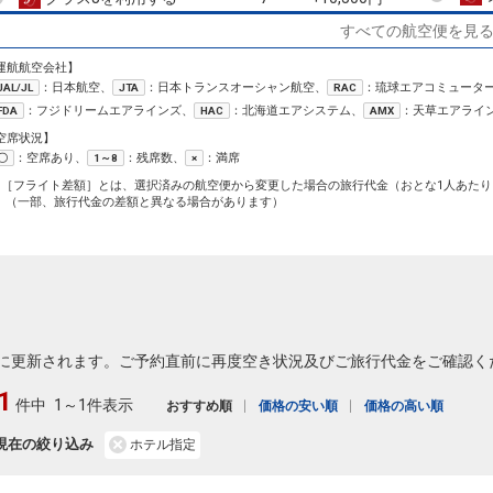
すべての航空便を見
広島
東京(羽田)
+3,700円
13:45
15:10
258便
運航航空会社】
：日本航空、
：日本トランスオーシャン航空、
：琉球エアコミュータ
JAL/JL
JTA
RAC
クラスJを利用する
+16,100円
7
：フジドリームエアラインズ、
：北海道エアシステム、
：天草エアライ
FDA
HAC
AMX
広島
東京(羽田)
空席状況】
+3,700円
16:25
17:55
262便
：空席あり、
：残席数、
：満席
〇
1～8
×
1［フライト差額］とは、選択済みの航空便から変更した場合の旅行代金（おとな1人あたり
クラスJを利用する
+34,000円
（一部、旅行代金の差額と異なる場合があります）
広島
東京(羽田)
3
+3,700円
18:10
19:40
264便
クラスJを利用する
+34,000円
広島
東京(羽田)
+3,700円
20:35
22:00
266便
に更新されます。ご予約直前に再度空き状況及びご旅行代金をご確認く
1
クラスJを利用する
+34,000円
8
件中
1～1件表示
おすすめ順
価格の安い順
価格の高い順
現在の絞り込み
ホテル指定