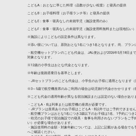
こどもA：おとなに準じた料理（品数が少ない程度）と寝具の提供
こどもB：お子様料理（お子様ランチ等）と寝具の提供
こどもE：食事・寝具なしの未就学児（施設使用のみ）
こどもF：食事・寝具なしの未就学児（施設使用料無料または現地払い）
※施設によりこどもの設定条件は異なります。
※添い寝については、原則おとな1名につき1名となります。尚、プラン
・航空機セットプランのこども代金は、JAL便および2026年5月18日までのA
対象となります。
※12歳の小学生はおとな代金となります。
※年齢は復路搭乗日を基準とします。
・JRセットプランのこども代金は、小学生のお子様に適用となります（
※3～5歳で航空機座席のみご利用の場合は幼児旅行代金がかかります（
※こども代金の適用年齢が異なる宿泊施設または設定のない場合があり
・こどもA・Bは列車または航空機の座席が必要です。
・JRプランは座席ありのお子様はこどもA・B以外ではご予約できませ
・航空機プランはおとな1名につき2歳以下のお子様は1名、1予約につき
・幼児のお子様で宿泊施設での寝具・食事を利用されないプランをご予
い）が必要な場合があります。
・施設使用料の金額・対象年齢については、上記に記載がある場合でも
へご確認ください。