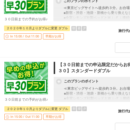
このプランのポイント
≪東京ビッグサイトへ徒歩約３分。お台場
■新宿・渋谷・池袋・新橋から乗り換えな
■全室シモンズ社製ベッドとＷｉ‐Ｆｉ接続
３０日前までの予約がお得♪
【３０日前までの申込限定だからお得】早
朝
昼
夕
２０２０年１０月よりダブルに変更 ダブル
旅行代
本プランは「初泊日の３０日前までにお申
In 15:00 / Out 11:00
早期がお得
早期申込対象期間を過ぎてからの変更（人
員・泊数の増減等の変更）があった場合、
本プランはご利用いただけず、取消後、新
「食事なしプラン」と「朝食付プラン」を
●「食事なしプラン」と「朝食付プラン」
【３０日前までの申込限定だからお得
※ご覧のページがどちらかを
【食事条件
３０】スタンダードダブル
このプランのポイント
「禁煙ルーム」と「喫煙ルーム」をご用意
●「禁煙ルーム」と「喫煙ルーム」を掲載
≪東京ビッグサイトへ徒歩約３分。お台場
※ご覧のページがどちらかを
【客室情報
■新宿・渋谷・池袋・新橋から乗り換えな
■全室シモンズ社製ベッドとＷｉ‐Ｆｉ接続
３０日前までの予約がお得♪
設定期間：2026年4月1日～2026年9月30
インターネットコース番号：DP-1-175059
【３０日前までの申込限定だからお得】早
朝
昼
夕
２０２０年１０月よりダブルに変更 ダブル
旅行代
本プランは「初泊日の３０日前までにお申
In 15:00 / Out 11:00
早期がお得
早期申込対象期間を過ぎてからの変更（人
員・泊数の増減等の変更）があった場合、
本プランはご利用いただけず、取消後、新