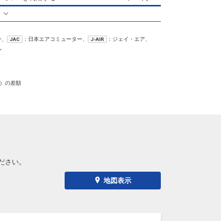
る
ー、
：日本エアコミューター、
：ジェイ・エア、
JAC
J-AIR
ン
）の差額
ださい。
地図表示