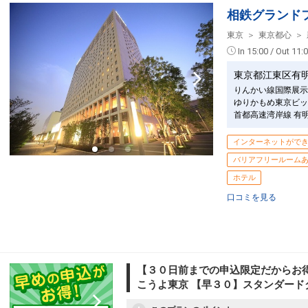
相鉄グランド
東京
東京都心
In 15:00 / Out 11:
東京都江東区有
りんかい線国際展示
ゆりかもめ東京ビッ
首都高速湾岸線 有
インターネットがで
バリアフリールーム
ホテル
口コミを見る
【３０日前までの申込限定だからお得
こうよ東京 【早３０】スタンダード