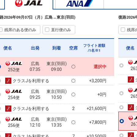
25
路
2026年09月07日（月）
広島
→
東京(羽田)
復路
202
残席のある便のみ
直行便のみ
残席
25
フライト差額
便名
出発
到着
空席
便名
/1名※1
広島
東京(羽田)
選択中
26
07:35
09:00
252便
クラスJを利用する
+3,200円
広島
東京(羽田)
+0円
26
09:25
10:50
254便
クラスJを利用する
+21,600円
2
広島
東京(羽田)
+7,800円
26
12:10
13:35
256便
クラスJを利用する
+10,500円
7