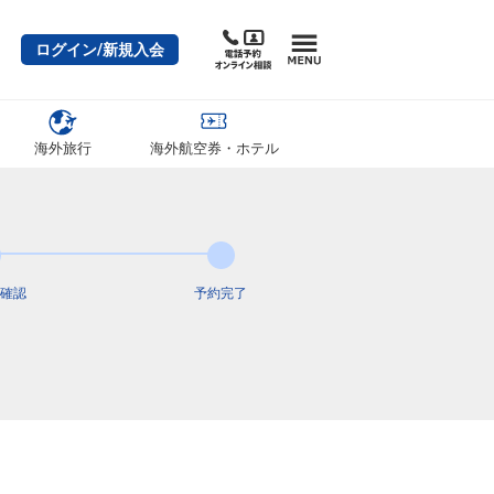
ログイン/新規入会
海外旅行
海外航空券・ホテル
確認
予約完了
東京(羽田)
広島
4
+7,800円
07:25
08:40
3便
クラスJを利用する
+34,000円
6
東京(羽田)
広島
3
+7,800円
08:50
10:10
5便
クラスJを利用する
+49,800円
8