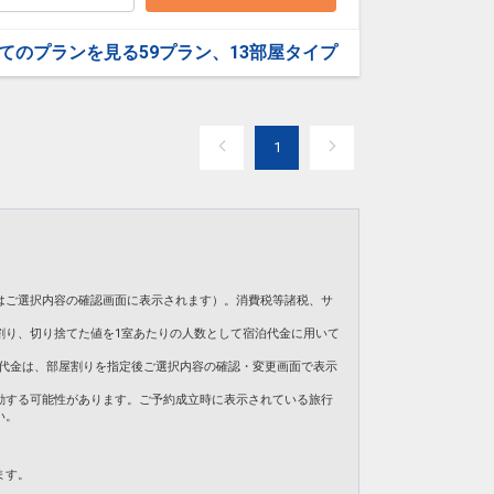
ご用意しています。
を掲載しています。
てのプランを見る
59プラン、13部屋タイプ
】
の項目でご確認のうえ、予約にお進み下さい。
日
76
1
はご選択内容の確認画面に表示されます）。消費税等諸税、サ
割り、切り捨てた値を1室あたりの人数として宿泊代金に用いて
。ご旅行代金は、部屋割りを指定後ご選択内容の確認・変更画面で表示
動する可能性があります。ご予約成立時に表示されている旅行
い。
ます。