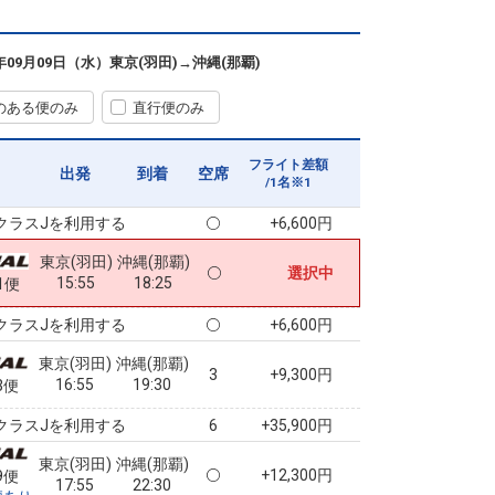
クラスJを利用する
+49,500円
4
東京(羽田)
沖縄(那覇)
6年09月09日（水）
東京(羽田)
→
沖縄(那覇)
+10,100円
13:55
16:25
7便
のある便のみ
直行便のみ
クラスJを利用する
+13,300円
東京(羽田)
沖縄(那覇)
フライト差額
+0円
出発
到着
空席
15:10
17:40
9便
/1名※1
クラスJを利用する
+6,600円
東京(羽田)
沖縄(那覇)
選択中
15:55
18:25
1便
クラスJを利用する
+6,600円
東京(羽田)
沖縄(那覇)
3
+9,300円
16:55
19:30
3便
クラスJを利用する
+35,900円
6
東京(羽田)
沖縄(那覇)
+12,300円
9便
17:55
22:30