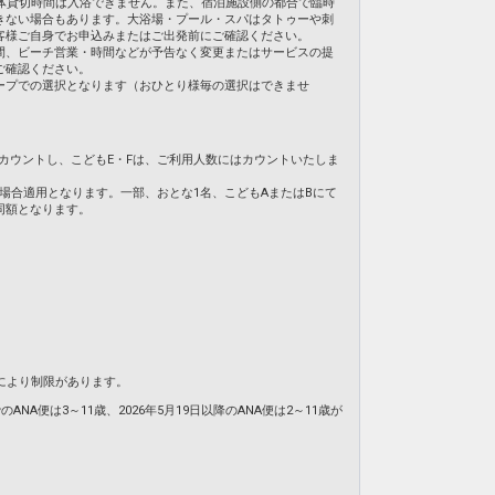
体貸切時間は入浴できません。また、宿泊施設側の都合で臨時
きない場合もあります。大浴場・プール・スパはタトゥーや刺
客様ご自身でお申込みまたはご出発前にご確認ください。
間、ビーチ営業・時間などが予告なく変更またはサービスの提
ご確認ください。
ープでの選択となります（おひとり様毎の選択はできませ
てカウントし、こどもE・Fは、ご利用人数にはカウントいたしま
の場合適用となります。一部、おとな1名、こどもAまたはBにて
同額となります。
により制限があります。
NA便は3～11歳、2026年5月19日以降のANA便は2～11歳が