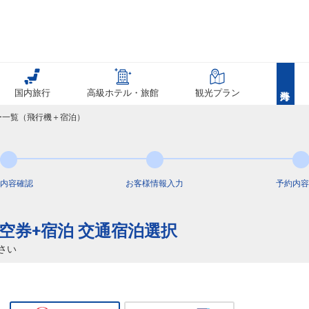
91
国内旅行
高級ホテル・旅館
観光プラン
98
アー一覧（飛行機＋宿泊）
91
内容
確認
お客様情報
入力
予約内容
航空券+宿泊 交通宿泊選択
31
乗継
さい
32
乗継