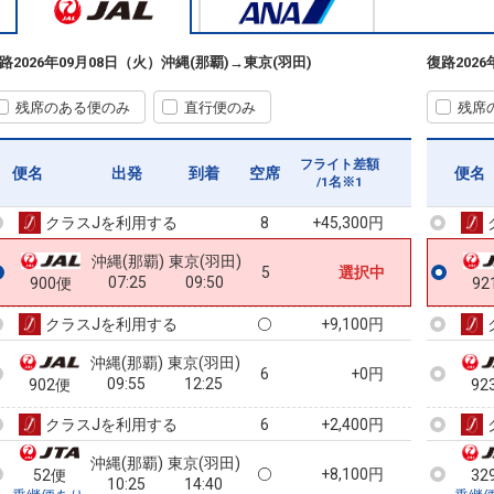
沖縄(那覇)
東京(羽田)
路
2026年09月08日（火）
沖縄(那覇)
→
東京(羽田)
復路
202
+8,100円
50便
07:10
10:55
91
乗継便あり
残席のある便のみ
直行便のみ
残席
クラスJを利用する
+14,100円
沖縄(那覇)
東京(羽田)
フライト差額
+8,100円
便名
50便
出発
到着
空席
便名
07:10
11:45
/1名※1
91
乗継便あり
クラスJを利用する
+45,300円
8
沖縄(那覇)
東京(羽田)
5
選択中
07:25
09:50
900便
92
クラスJを利用する
+9,100円
沖縄(那覇)
東京(羽田)
6
+0円
09:55
12:25
902便
92
クラスJを利用する
+2,400円
6
沖縄(那覇)
東京(羽田)
+8,100円
52便
32
10:25
14:40