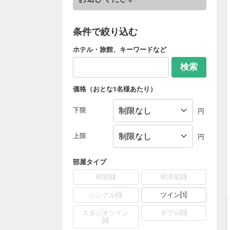
条件で絞り込む
ホテル・旅館、キーワードなど
検索
価格（おとな1名様あたり）
下限
円
上限
円
部屋タイプ
和室
[
0
]
和洋室
[
0
]
シングル
[
0
]
ツイン
[
1
]
スタジオツイン
ダブル
[
0
]
[
0
]