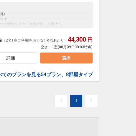
得♪
Ｋ！
で５駅約９分の「東陽町駅」が最寄り
雅なひととき～
め細やかなおもてなし
で５駅所要約９分「東陽町駅」下車／徒歩で約７分
44,300
円
トル（予約定員制）あり
金
（2名1室ご利用時 おとな1名様あたり）
得です！
様の前で焼くふわふわのオムレツが人気♪
空き：
1室
(08月09日00:03時点)
。１９日前以降の人数変更、おとな・こどもの内訳変
ご用意しています。
詳細
選択
を掲載しています。
のうえ、ご予約にお進みください。
までご滞在ＯＫ！
べてのプランを見る
54プラン、8部屋タイプ
日
73
おひとり様ごと、滞在中１回）
1
雅なひととき～
め細やかなおもてなし
で５駅所要約９分「東陽町駅」下車／徒歩で約７分
トル（予約定員制）あり
様の前で焼くふわふわのオムレツが人気♪