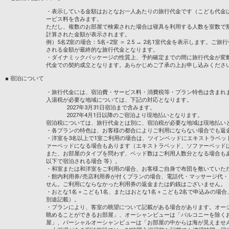
「食事なしプラン」と「朝食付プラン」を
・表示している金額はおとなお一人あたりの旅行代金です（こども代金
ービス料を含みます。
●「食事なしプラン」と「朝食付プラン」
ただし、複数のお部屋で検索された場合は寝具を利用する人数を室数で
※ご覧のページの
【食事条件】
をお確かめ
計算された金額が表示されます。
例）5名2室の場合：5名÷2室 ＝ 2.5 → 2名1室代金を表示します
設定期間：2026年4月1日～2026年9月30
される金額が最終的な旅行代金となります。
インターネットコース番号：DP-1-175058
・ダイナミックパッケージの性質上、予約確定までの間に旅行代金が変
代金での契約成立となります。あらかじめご了承の上お申し込みくださ
■ 宿泊について
・旅行代金には、宿泊費・サービス料・消費税等・プラン特色は含まれ
入湯税が必要な地域については、下記の対応となります。
2027年3月31日宿泊まで含みます。
2027年4月1日以降のご宿泊より現地払いとなります。
宿泊税については、旅行代金とは別に、宿泊税が必要な地域は現地払い
・各プランの特色は、お客様の都合によりご利用にならない場合でも返
・洋室を3名以上で1室ご利用の場合は、ツインベッドにエキストラベッ
ァーベッドになる場合もあります（エキストラベッド、ソファーベッド
また、お部屋のタイプを問わず、ベッド数はご利用人数分となる場合も
以下で宿泊される場合 等）。
・和室または和洋室をご利用の場合、お客様ご自身で布団を敷いていた
・館内利用券/売店利用券が付くプランの場合、電話代・マッサージ代
せん。ご利用にならなかった利用券の返金または釣銭はございません。
・おとな1名＋こども1名、またはおとな1名＋こども2名で申込みの場
別途記載）。
・プランにより、客室の眺望について記載がある場合があります。オー
眺めることができるお部屋」、オーシャンビューは「バルコニーを除く
屋」、パーシャルオーシャンビューは「お部屋の中からは海が見えませ