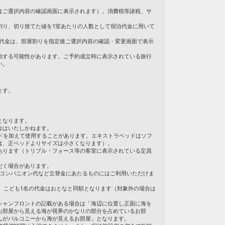
ご用意しています。
はご選択内容の確認画面に表示されます）。消費税等諸税、サ
を掲載しています。
割り、切り捨てた値を1室あたりの人数として宿泊代金に用いて
のうえ、ご予約にお進みください。
。ご旅行代金は、部屋割りを指定後ご選択内容の確認・変更画面で表示
日
71
動する可能性があります。ご予約成立時に表示されている旅行
い。
ます。
となります。
金はいたしかねます。
ドを加えて使用することがあります。エキストラベッドはソフ
は、正ベッドよりサイズは小さくなります）。
あります（トリプル・フォース等の客室に表示されている定員
だく場合があります。
・コンパニオン代など立替金にあたるものにはご利用いただけま
合、こども1名の代金はおとなと同額となります（対象外の場合は
シャンフロントの記載がある場合は「海辺に位置し正面に海を
お部屋から見える海が視界のかなりの部分を占めているお部
んがバルコニーから海が見えるお部屋」となります。