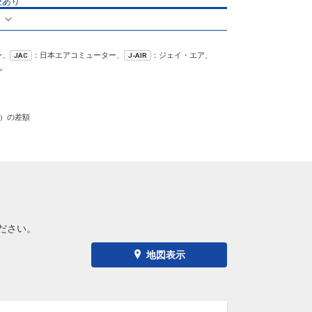
便あり
クラスJを利用する
+21,900円
る
2
東京(羽田)
沖縄(那覇)
+12,300円
1便
ー、
：日本エアコミューター、
：ジェイ・エア、
JAC
18:45
22:30
J-AIR
便あり
ン
クラスJを利用する
+18,300円
6
東京(羽田)
沖縄(那覇)
4
+9,300円
）の差額
20:05
22:30
5便
クラスJを利用する
+13,300円
4
ださい。
地図表示