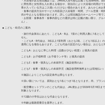
・大浴場がある宿泊施設では、24時間入浴可能な記載でも清掃時間、団
に男性用と女性用を入れ替える場合や、宿泊日により大浴場の利用がで
青が入っている方はご入場いただけない場合があります。あらかじめお
・食事の提供方法やサービス内容及び入浴場所・時間、プール営業・時
供が中止となる場合があります。詳しくは宿泊施設のホームページ等で
・お部屋・食事条件・食事内容などの選択は特に記載の無い限り、グル
ん）。
■ こども・幼児のご案内
・旅行代金算出にあたり、こどもA・Bは、1室のご利用人数に1名とし
せん。
・こどもA・B代金は、3名以上1室利用（おとな2名、こども1名以上）
適用になる場合もあります。こども代金の設定のない場合は、おとなと
こどもA：おとなに準じた料理（品数が少ない程度）と寝具の提供
こどもB：お子様料理（お子様ランチ等）と寝具の提供
こどもE：食事・寝具なしの未就学児（施設使用のみ）
こどもF：食事・寝具なしの未就学児（施設使用料無料または現地払い）
※施設によりこどもの設定条件は異なります。
※添い寝については、原則おとな1名につき1名となります。尚、プラン
・航空機セットプランのこども代金は、JAL便および2026年5月18日までのA
対象となります。
※12歳の小学生はおとな代金となります。
※年齢は復路搭乗日を基準とします。