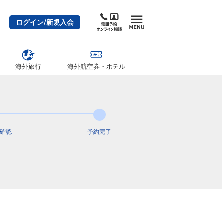
クラスJを利用する
+49,500円
3
ログイン/新規入会
東京(羽田)
沖縄(那覇)
+9,300円
10:35
13:10
3便
クラスJを利用する
+13,300円
5
海外旅行
海外航空券・ホテル
東京(羽田)
沖縄(那覇)
6
+13,900円
11:30
14:05
7便
クラスJを利用する
+13,300円
東京(羽田)
沖縄(那覇)
5
+4,200円
11:55
14:30
5便
確認
予約完了
クラスJを利用する
+13,300円
東京(羽田)
沖縄(那覇)
+12,300円
9便
12:55
17:35
便あり
クラスJを利用する
+49,500円
4
東京(羽田)
沖縄(那覇)
+12,300円
1便
13:45
17:35
便あり