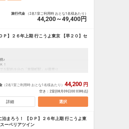
旅行代金
（2名1室ご利用時 おとな1名様あたり）
44,200～49,400
円
ＤＰ】２６年上期 行こうよ東京 【早２０】セ
得♪
Ｋ！
で５駅約９分の「東陽町駅」が最寄り
44,200
円
金
（2名1室ご利用時 おとな1名様あたり）
得です！
空き：
2室
(08月09日00:03時点)
。１９日前以降の人数変更、おとな・こどもの内訳変
詳細
選択
までご滞在ＯＫ！
泊まろう！ 【ＤＰ】２６年上期 行こうよ東
 スーペリアツイン
おひとり様ごと、滞在中１回）