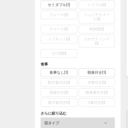
セミダブル
[
1
]
トリプル
[
0
]
フォース
[
0
]
ジュニアスイー
ト
[
0
]
スイート
[
0
]
特別室
[
0
]
メゾネット
[
0
]
コネクティング
[
0
]
その他
[
0
]
食事
食事なし
[
1
]
朝食付き
[
1
]
朝夕食付き
[
0
]
夕食付き
[
0
]
昼食付き
[
0
]
朝昼食付き
[
0
]
昼夕食付き
[
0
]
3食付き
[
0
]
さらに絞り込む
宿タイプ