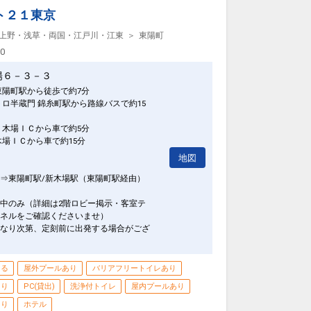
ト２１東京
上野・浅草・両国・江戸川・江東
東陽町
00
陽６－３－３
東陽町駅から徒歩で約7分
トロ半蔵門 錦糸町駅から路線バスで約15
 木場ＩＣから車で約5分
木場ＩＣから車で約15分
地図
⇒東陽町駅/新木場駅（東陽町駅経由）
中のみ（詳細は2階ロビー掲示・客室テ
ネルをご確認くださいませ）
なり次第、定刻前に出発する場合がござ
きる
屋外プールあり
バリアフリートイレあり
あり
PC(貸出)
洗浄付トイレ
屋内プールあり
あり
ホテル