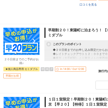
15:40
18:15
914便
口コミを見る
クラスJを利用する
+18,900円
4
沖縄(那覇)
東京(羽田)
8
+17,200円
17:45
20:15
916便
早期割２０！東陽町に泊まろう！ 【
クラスJを利用する
+18,900円
3
ミダブル
沖縄(那覇)
東京(羽田)
+8,100円
60便
このプランのポイント
18:30
22:45
乗継便あり
◆２０日前までのお申し込み限定だからお
クラスJを利用する
+29,400円
5
◆レイトチェックアウト１２：００までＯ
◆東京（大手町駅）より東京メトロ東西線
２０日前までのご予約がお
沖縄(那覇)
東京(羽田)
得♪
2
+14,900円
18:50
21:20
918便
朝
昼
夕
★個人商品専用 セミダブル
In 14:00 / Out 12:00
早めのお申し込みがお得！【早２０】
旅行代
早期予約限定！２０日前までのご予約がお
クラスJを利用する
+18,900円
2
早期がお得
※本プランは２０日前までの予約受付です
更はできません。
沖縄(那覇)
東京(羽田)
6
+14,900円
19:30
22:00
920便
このプランのポイント！
●レイトチェックアウト 最大１２：００
クラスJを利用する
+18,900円
5
１日１室限定！早期割２０！東陽町に
（通常１１：００チェックアウト）
京 【早２０】【特得】１日１室限定
沖縄(那覇)
東京(羽田)
●お部屋に水のペットボトルをご用意！（