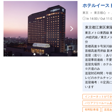
乗継便あり
ホテルイース
クラスJを利用する
+14,100円
3
東京
東京都心
沖縄(那覇)
東京(羽田)
In 14:00 / Out 11:
4
+10,100円
54便
13:20
17:50
乗継便あり
東京都江東区東
クラスJを利用する
+29,400円
5
東京メトロ東西線 
JR総武線／東京メ
沖縄(那覇)
東京(羽田)
分
4
+17,200円
14:00
16:35
912便
首都高速９号深川線
首都高速湾岸線 新
クラスJを利用する
+18,900円
6
送迎（送り）：あり
送迎事前連絡：不要
沖縄(那覇)
東京(羽田)
送迎先場所：ホテル
4
+17,200円
14:55
17:35
988便
※片道のみ
送迎対応時間：午前
クラスJを利用する
+18,900円
2
レビのホテルチャン
送迎備考：※定員に
沖縄(那覇)
東京(羽田)
います
8
+8,100円
58便
15:00
18:55
乗継便あり
インターネットがで
クラスJを利用する
― 円
バリアフリールーム
沖縄(那覇)
東京(羽田)
有料駐車場
送迎
7
+27,600円