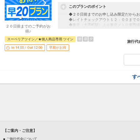
3
+17,200円
20:30
23:00
922便
このプランのポイント
※旅行代金に含まれます。
◆２０日前までのお申し込み限定だからお
クラスJを利用する
+18,900円
4
◆レイトチェックアウト１２：００までＯ
ホテルイースト２１東京のご紹介
◆東京（大手町駅）より東京メトロ東西線
～１９世紀ヨーロッパを想わせる空間で優
２０日前までのご予約がお
◆オークラホテルズ＆リゾーツの上質でき
得♪
◆東京（大手町駅）より東京メトロ東西線
朝
昼
夕
スーペリアツイン／★個人商品専用 ツイン
早めのお申し込みがお得！【早２０】
◆東京ディズニーリゾート（Ｒ）往復シャ
旅行代
早期予約限定！２０日前までのご予約がお
◆朝食付プランがおすすめ！シェフがお客
In 14:00 / Out 12:00
早期がお得
※本プランは２０日前までの予約受付です
更はできません。
「食事なしプラン」と「朝食付プラン」を
●「食事なしプラン」と「朝食付プラン」
このプランのポイント！
※ご覧のページの
【食事条件】
をお確かめ
●レイトチェックアウト 最大１２：００
す
（通常１１：００チェックアウト）
設定期間：2026年4月1日～2026年9月30
インターネットコース番号：DP-1-175058
●お部屋に水のペットボトルをご用意！（
※旅行代金に含まれます。
ホテルイースト２１東京のご紹介
～１９世紀ヨーロッパを想わせる空間で優
◆オークラホテルズ＆リゾーツの上質でき
◆東京（大手町駅）より東京メトロ東西線
【ご案内・ご注意】
◆東京ディズニーリゾート（Ｒ）往復シャ
◆朝食付プランがおすすめ！シェフがお客
■ ご旅行代金について