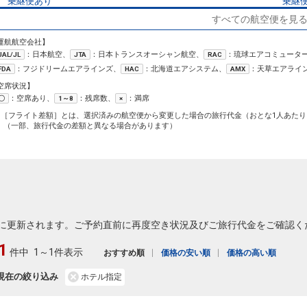
乗継便あり
乗継
クラスJを利用する
+14,100円
4
すべての航空便を見
運航航空会社】
沖縄(那覇)
東京(羽田)
+5,100円
33
：日本航空、
：日本トランスオーシャン航空、
：琉球エアコミュータ
JAL/JL
10:50
JTA
13:25
RAC
904便
乗継
：フジドリームエアラインズ、
：北海道エアシステム、
：天草エアライ
FDA
HAC
AMX
クラスJを利用する
+2,400円
8
空席状況】
：空席あり、
：残席数、
：満席
〇
1～8
×
沖縄(那覇)
東京(羽田)
8
+5,100円
1［フライト差額］とは、選択済みの航空便から変更した場合の旅行代金（おとな1人あたり
11:40
14:15
906便
92
（一部、旅行代金の差額と異なる場合があります）
クラスJを利用する
+2,400円
4
沖縄(那覇)
東京(羽田)
5
+9,700円
12:15
14:50
908便
クラスJを利用する
+18,900円
5
に更新されます。ご予約直前に再度空き状況及びご旅行代金をご確認く
沖縄(那覇)
東京(羽田)
2
+9,700円
13:15
15:50
910便
1
件中
1～1件表示
おすすめ順
価格の安い順
価格の高い順
クラスJを利用する
+9,100円
4
現在の絞り込み
ホテル指定
沖縄(那覇)
東京(羽田)
8
+8,100円
54便
13:20
18:20