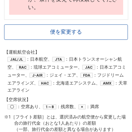
い。
便を変更する
【運航航空会社】
：日本航空、
：日本トランスオーシャン航
JAL/JL
JTA
空、
：琉球エアコミューター、
：日本エアコミ
RAC
JAC
ューター、
：ジェイ・エア、
：フジドリーム
J-AIR
FDA
エアラインズ、
：北海道エアシステム、
：天草
HAC
AMX
エアライン
【空席状況】
：空席あり、
：残席数、
：満席
〇
1～8
×
※1［フライト差額］とは、選択済みの航空便から変更した場
合の旅行代金（おとな1人あたり）の差額
（一部、旅行代金の差額と異なる場合があります）