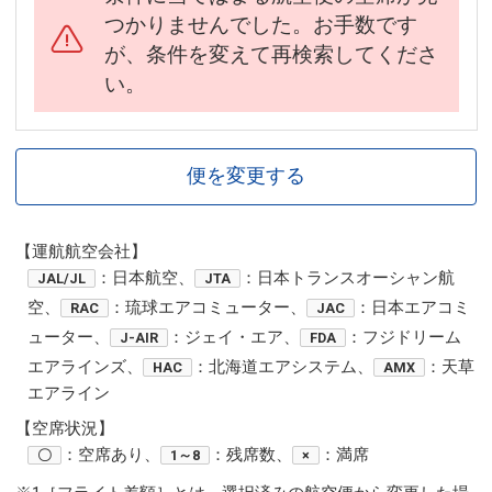
つかりませんでした。お手数です
が、条件を変えて再検索してくださ
い。
便を変更する
【運航航空会社】
：日本航空、
：日本トランスオーシャン航
JAL/JL
JTA
空、
：琉球エアコミューター、
：日本エアコミ
RAC
JAC
ューター、
：ジェイ・エア、
：フジドリーム
J-AIR
FDA
エアラインズ、
：北海道エアシステム、
：天草
HAC
AMX
エアライン
【空席状況】
：空席あり、
：残席数、
：満席
〇
1～8
×