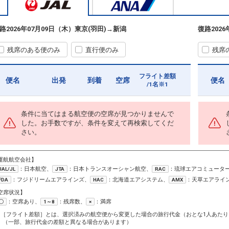
路
2026年07月09日（木）
東京(羽田)
→
新潟
復路
202
残席のある便のみ
直行便のみ
残席
フライト差額
便名
出発
到着
空席
便名
/1名※1
条件に当てはまる航空便の空席が見つかりませんで
した。お手数ですが、条件を変えて再検索してくだ
さい。
運航航空会社】
：日本航空、
：日本トランスオーシャン航空、
：琉球エアコミュータ
JAL/JL
JTA
RAC
：フジドリームエアラインズ、
：北海道エアシステム、
：天草エアライ
FDA
HAC
AMX
空席状況】
：空席あり、
：残席数、
：満席
〇
1～8
×
1［フライト差額］とは、選択済みの航空便から変更した場合の旅行代金（おとな1人あたり
（一部、旅行代金の差額と異なる場合があります）