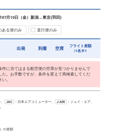
6年07月10日（金）
新潟
→
東京(羽田)
のある便のみ
直行便のみ
フライト差額
出発
到着
空席
/1名※1
条件に当てはまる航空便の空席が見つかりませんで
した。お手数ですが、条件を変えて再検索してくだ
さい。
ー、
：日本エアコミューター、
：ジェイ・エア、
JAC
J-AIR
ン
）の差額