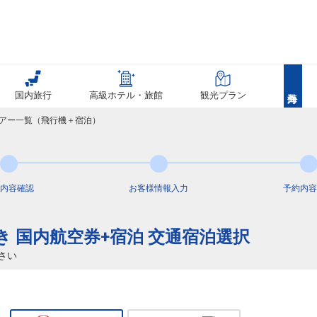
国内旅行
高級ホテル・旅館
観光プラン
ツアー一覧（飛行機＋宿泊）
内容
確認
お客様情報
入力
予約内容
行き 国内航空券+宿泊 交通宿泊選択
さい