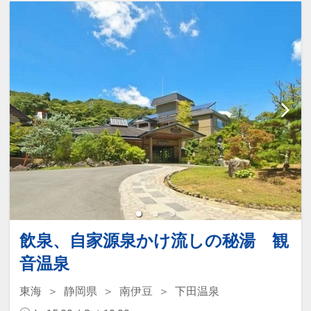
飲泉、自家源泉かけ流しの秘湯 観
音温泉
東海
静岡県
南伊豆
下田温泉