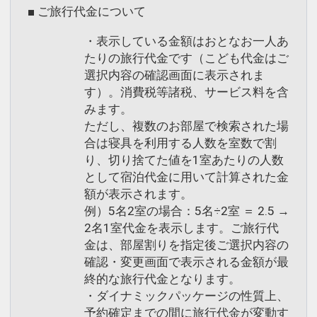
【5月】13・27
■ ご旅行代金について
【6月】10
・表示している金額はおとなお一人あ
【7月】8
たりの旅行代金です（こども代金はご
選択内容の確認画面に表示されま
ここがポイント！
す）。消費税等諸税、サービス料を含
●コーヒー券付（おひとり様 ／ 滞在中１
みます。
回）
ただし、複数のお部屋で検索された場
●お部屋にバスタオルを２枚をご用意
合は寝具を利用する人数を室数で割
り、切り捨てた値を1室あたりの人数
（おひとり様 １泊ごと）
として宿泊代金に用いて計算された金
●お部屋に浴衣・作務衣を各１枚ずつご
額が表示されます。
用意（おひとり様 ／ 滞在中１回）
例）5名2室の場合：5名÷2室 ＝ 2.5 →
●飲む温泉「観音温泉」をご用意（おひ
2名1室代金を表示します。ご旅行代
とり様 １本）
金は、部屋割りを指定後ご選択内容の
●オリジナルフェイス＆ボディソープを
確認・変更画面で表示される金額が最
ご用意（おひとり様 １本 ／ おとなの女
終的な旅行代金となります。
性のみ対象）
・ダイナミックパッケージの性質上、
予約確定までの間に旅行代金が変動す