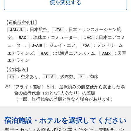
便を変更する
【運航航空会社】
：日本航空、
：日本トランスオーシャン航
JAL/JL
JTA
空、
：琉球エアコミューター、
：日本エアコミ
RAC
JAC
ューター、
：ジェイ・エア、
：フジドリーム
J-AIR
FDA
エアラインズ、
：北海道エアシステム、
：天草
HAC
AMX
エアライン
【空席状況】
：空席あり、
：残席数、
：満席
〇
1～8
×
※1［フライト差額］とは、選択済みの航空便から変更した場
合の旅行代金（おとな1人あたり）の差額
（一部、旅行代金の差額と異なる場合があります）
宿泊施設・ホテルを選択してください
表示されている空き状況と基本代金は一定時間ごと