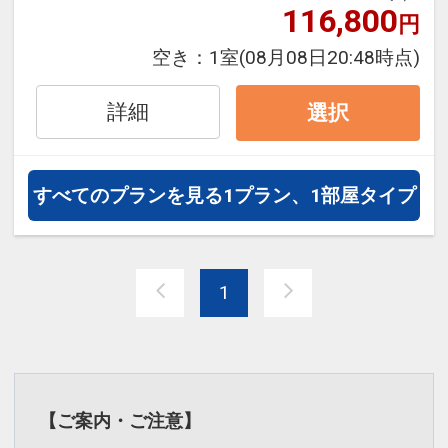
１，０００円引、こどもＡ ７００円引、
116,800
円
こどもＢ ５００円引
空き：
1室
(08月08日20:48時点)
※他の割引との併用はできません。
※割引適用後のご旅行代金は、カレンダ
詳細
選択
ーからお進みいただいた後表示される
「空室照会結果確認画面」でご確認くだ
さい
すべてのプランを見る
1プラン、1部屋タイプ
※宿泊期間中すべての日において人数・
氏名・客室タイプ・食事条件・プラン同
一であることが割引適用の条件となりま
1
す。
連泊割引 設定除外日
下記期間は割引除外となります。
【ご案内・ご注意】
【4月】8・22