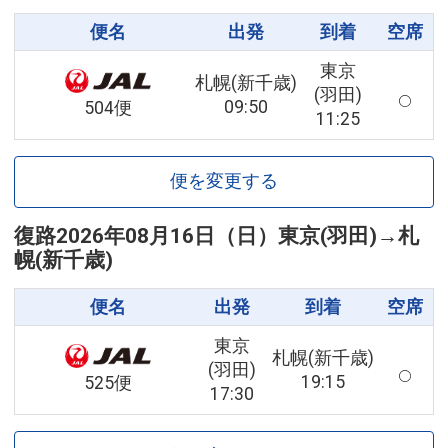
便名
出発
到着
空席
東京
札幌(新千歳)
(羽田)
09:50
504便
11:25
便を変更する
復路
2026年08月16日（日）
東京(羽田)
→
札
幌(新千歳)
便名
出発
到着
空席
東京
札幌(新千歳)
(羽田)
19:15
525便
17:30