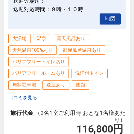
送迎先場所：-
送迎対応時間：９時・１０時
地図
大浴場
温泉
露天風呂あり
天然温泉100%あり
部屋風呂温泉あり
バリアフリートイレあり
バリアフリールームあり
洗浄付トイレ
無料駐車場
送迎あり
旅館
口コミを見る
旅行代金
（2名1室ご利用時 おとな1名様あた
り）
116,800
円