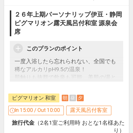
２６年上期パーソナリップ伊豆・静岡
ピグマリオン露天風呂付和室 源泉会
席
このプランのポイント
一度入浴したら忘れられない、全国でも
稀なアルカリpH9.5の温泉！
肌触りも抜群で飲泉も可能。美肌の湯と
も言われています♪
ピグマリオン 和室
朝
昼
夕
【連泊するとお得】連泊割引がございま
す
In 15:00 / Out 10:00
露天風呂付客室
連泊の場合、
旅行代金
（2名1室ご利用時 おとな1名様あた
２泊目より１泊につきおひとり様
おとな
り）