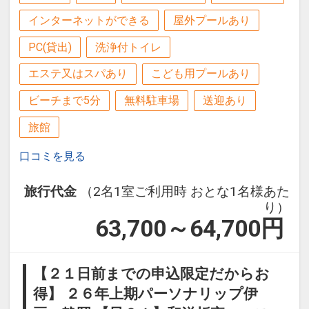
インターネットができる
屋外プールあり
PC(貸出)
洗浄付トイレ
エステ又はスパあり
こども用プールあり
ビーチまで5分
無料駐車場
送迎あり
旅館
口コミを見る
旅行代金
（2名1室ご利用時 おとな1名様あた
り）
63,700～64,700
円
【２１日前までの申込限定だからお
得】 ２６年上期パーソナリップ伊