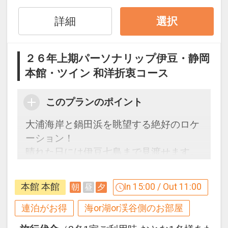
件・内容 等）はできません。
詳細
選択
設定期間：2026年4月1日～2026年11月
30日
２６年上期パーソナリップ伊豆・静岡
インターネットコース番号：DP-1-
本館・ツイン 和洋折衷コース
17221531
このプランのポイント
大浦海岸と鍋田浜を眺望する絶好のロケ
ーション！
晴れた日には伊豆七島まで見渡せます。
【連泊するとお得】連泊割引がございま
本館 本館
In 15:00 / Out 11:00
朝
昼
夕
す
連泊の場合、
連泊がお得
海or湖or渓谷側のお部屋
２泊目より１泊につきおひとり様
おとな