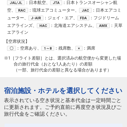
：日本航空、
：日本トランスオーシャン航
JAL/JL
JTA
空、
：琉球エアコミューター、
：日本エアコミ
RAC
JAC
ューター、
：ジェイ・エア、
：フジドリーム
J-AIR
FDA
エアラインズ、
：北海道エアシステム、
：天草
HAC
AMX
エアライン
【空席状況】
：空席あり、
：残席数、
：満席
〇
1～8
×
※1［フライト差額］とは、選択済みの航空便から変更した場
合の旅行代金（おとな1人あたり）の差額
（一部、旅行代金の差額と異なる場合があります）
宿泊施設・ホテルを選択してください
表示されている空き状況と基本代金は一定時間ごと
に更新されます。ご予約直前に再度空き状況及びご
旅行代金をご確認ください。