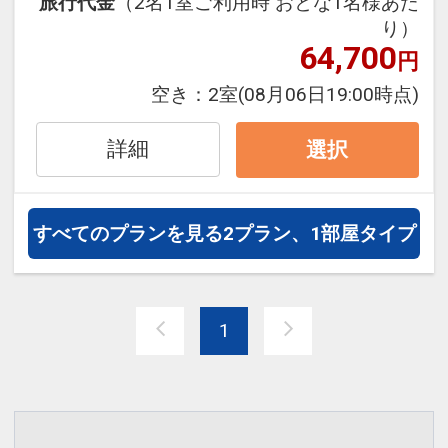
旅行代金
（2名1室ご利用時 おとな1名様あた
１，０００円引、こどもA ７００円引、
り）
こどもB ５００円引
64,700
円
※割引適用後のご旅行代金は、カレンダ
空き：
2室
(08月06日19:00時点)
ーからお進みいただいた後表示される
「空室照会結果確認画面」でご確認くだ
詳細
選択
さい。
※宿泊期間中すべての日において人数・
氏名・客室タイプ・食事条件・プラン同
すべてのプランを見る
2プラン、1部屋タイプ
一であることが割引適用の条件となりま
す。
1
設定期間：2026年4月1日～2026年11月
30日
インターネットコース番号：DP-1-
17221529