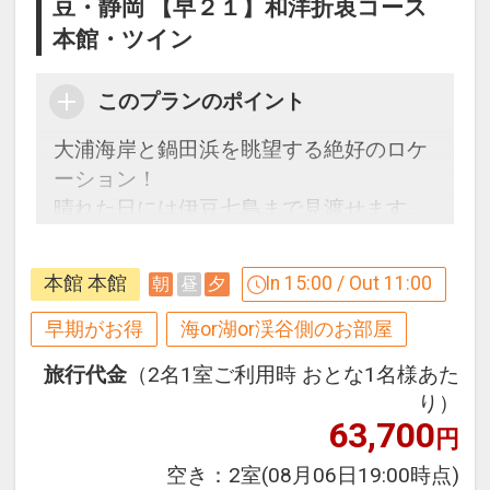
豆・静岡 【早２１】和洋折衷コース
本館・ツイン
このプランのポイント
大浦海岸と鍋田浜を眺望する絶好のロケ
ーション！
晴れた日には伊豆七島まで見渡せます。
２１日前までのご予約でお得に宿泊！
本館 本館
In 15:00 / Out 11:00
朝
昼
夕
【早２１割】
早期予約限定！２１日前までのご予約が
早期がお得
海or湖or渓谷側のお部屋
お得です。
旅行代金
（2名1室ご利用時 おとな1名様あた
※本プランは２１日前までの受付限定で
り）
す。
63,700
円
２０日前以降の宿泊条件の変更（部屋、
人数、おとな・こどもの内訳、食事条
空き：
2室
(08月06日19:00時点)