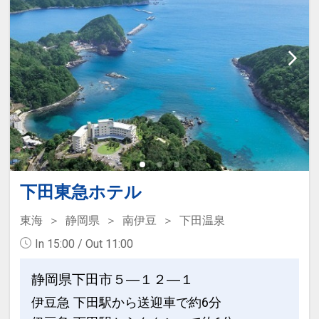
下田東急ホテル
東海
静岡県
南伊豆
下田温泉
In 15:00 / Out 11:00
静岡県下田市５―１２―１
伊豆急 下田駅から送迎車で約6分