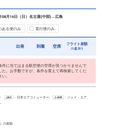
6年08月16日（日）
名古屋(中部)
→
広島
のある便のみ
直行便のみ
フライト差額
出発
到着
空席
/1名※1
条件に当てはまる航空便の空席が見つかりませんで
した。お手数ですが、条件を変えて再検索してくだ
さい。
ー、
：日本エアコミューター、
：ジェイ・エア、
JAC
J-AIR
ン
）の差額