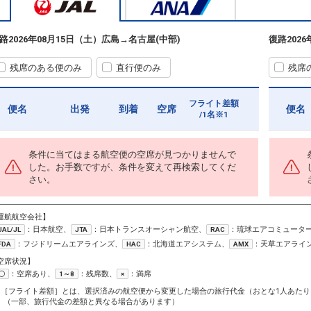
路
2026年08月15日（土）
広島
→
名古屋(中部)
復路
202
残席のある便のみ
直行便のみ
残席
フライト差額
便名
出発
到着
空席
便名
/1名※1
条件に当てはまる航空便の空席が見つかりませんで
した。お手数ですが、条件を変えて再検索してくだ
さい。
運航航空会社】
：日本航空、
：日本トランスオーシャン航空、
：琉球エアコミュータ
JAL/JL
JTA
RAC
：フジドリームエアラインズ、
：北海道エアシステム、
：天草エアライ
FDA
HAC
AMX
空席状況】
：空席あり、
：残席数、
：満席
〇
1～8
×
1［フライト差額］とは、選択済みの航空便から変更した場合の旅行代金（おとな1人あたり
（一部、旅行代金の差額と異なる場合があります）