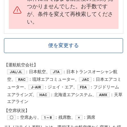
つかりませんでした。お手数です
が、条件を変えて再検索してくださ
い。
便を変更する
【運航航空会社】
：日本航空、
：日本トランスオーシャン航
JAL/JL
JTA
空、
：琉球エアコミューター、
：日本エアコミ
RAC
JAC
ューター、
：ジェイ・エア、
：フジドリーム
J-AIR
FDA
エアラインズ、
：北海道エアシステム、
：天草
HAC
AMX
エアライン
【空席状況】
：空席あり、
：残席数、
：満席
〇
1～8
×