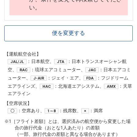
い。
便を変更する
【運航航空会社】
：日本航空、
：日本トランスオーシャン航
JAL/JL
JTA
空、
：琉球エアコミューター、
：日本エアコミ
RAC
JAC
ューター、
：ジェイ・エア、
：フジドリーム
J-AIR
FDA
エアラインズ、
：北海道エアシステム、
：天草
HAC
AMX
エアライン
【空席状況】
：空席あり、
：残席数、
：満席
〇
1～8
×
※1［フライト差額］とは、選択済みの航空便から変更した場
合の旅行代金（おとな1人あたり）の差額
（一部、旅行代金の差額と異なる場合があります）