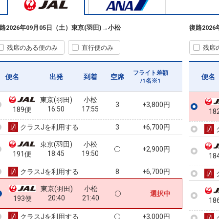
東京(羽田)
小松
+7,400円
09:30
10:35
185便
路
2026年09月05日（土）
東京(羽田)
→
小松
復路
202
クラスJを利用する
+33,000円
7
残席のある便のみ
直行便のみ
残席
東京(羽田)
小松
+5,400円
13:05
14:10
187便
フライト差額
便名
出発
到着
空席
便名
/1名※1
クラスJを利用する
+12,800円
3
東京(羽田)
小松
3
+3,800円
16:50
17:55
189便
18
クラスJを利用する
+6,700円
3
東京(羽田)
小松
+2,900円
18:45
19:50
191便
18
クラスJを利用する
+6,700円
8
東京(羽田)
小松
選択中
20:40
21:40
193便
18
クラスJを利用する
+3,000円