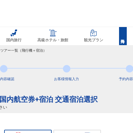
国内旅行
高級ホテル・旅館
観光プラン
 】ツアー一覧（飛行機＋宿泊）
内容
確認
お客様情報
入力
予約内容
き 国内航空券+宿泊 交通宿泊選択
さい
東京(羽田)
小松
+5,400円
07:10
08:10
183便
クラスJを利用する
+10,200円
4