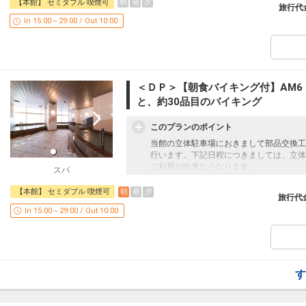
コインパーキングをご案内いたします。
朝
昼
夕
【本館】 セミダブル 喫煙可
旅行代
お客様には大変ご迷惑をおかけいたします
In 15:00～29:00 / Out 10:00
何卒ご理解ご協力のほど、よろしくお願い
【工事日】
2026年1月12日（月）、1月13日（火）
【作業時間】
20時から翌朝7時（時間は前後する可能性
※作業時間以外のご利用は可能です。
＜ＤＰ＞【朝食バイキング付】AM6
と、約30品目のバイキング
【大浴場について】
営業時間のご案内
このプランのポイント
6:00～24：00で営業致します。
営業終了10分前よりご入場が出来なくな
当館の立体駐車場におきまして部品交換工
ち下さいませ。
行います。下記日程につきましては、立体
皆様のご利用をお待ちしております。
ご利用が出来なくなります。
スパ
お車でお越しの方は提携駐車場又は近隣の
【駐車場について】
コインパーキングをご案内いたします。
朝
昼
夕
【本館】 セミダブル 喫煙可
旅行代
※駐車場ご利用のお客様は、1泊1，100円
お客様には大変ご迷惑をおかけいたします
（高さ1.55ｍまで 先着50台まで）
In 15:00～29:00 / Out 10:00
何卒ご理解ご協力のほど、よろしくお願い
時間帯によっては駐車場の入出庫が混雑致
【工事日】
満車の際はコインパーキングへお客様ご負
2026年1月12日（月）、1月13日（火）
【作業時間】
【充実の客室】
20時から翌朝7時（時間は前後する可能性
全室デュべカバー（ふんわりやわらか高級
※作業時間以外のご利用は可能です。
す
全室液晶テレビ完備
全室温水洗浄便座完備
【ご朝食について】
当日荷物お預かり致します。お気軽にどう