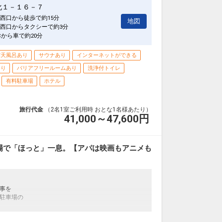
お過ごしくださいませ♪～
化１－１６－７
浴も楽しめる
西口から徒歩で約15分
1日
地図
「千のこぼれ湯」
西口からタクシーで約3分
10437
スケールです。
Cから車で約20分
♪
プーバーが人気（女性風呂限定）
露天風呂あり
サウナあり
インターネットができる
男女各35箇所
あり
バリアフリールームあり
洗浄付トイレ
有料駐車場
ホテル
00）
4:00～18:00）
旅行代金
（2名1室ご利用時 おとな1名様あたり）
、ココア、ソフトドリンク等～
41,000～47,600
円
お過ごしくださいませ♪～
31日
場で「ほっと」一息。【アパは映画もアニメも
00027
事を
駐車場の