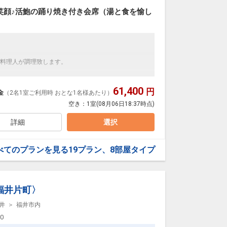
なる場合も御座います）
笑顔♪活鮑の踊り焼き付き会席（湯と食を愉し
、揚物、蒸物、ご飯、デザート
います。
お知らせ下さい。
料理人が調理致します。
朝食が温泉旅館の醍醐味です。
楽しみ頂きます。
間違いなし!
には欠かせない朝食は元気の源♪」
61,400
円
金
（2名1室ご利用時 おとな1名様あたり）
りましょう♪
空き：
1室
(08月06日18:37時点)
浴も楽しめる
詳細
選択
千のこぼれ湯」
ージ）
スケールです。
なります。
♪
、揚物、蒸物、ご飯、デザート
べてのプランを見る
19プラン、8部屋タイプ
プーバーが人気（女性風呂限定）
況により異なります。
お知らせ下さい。
男女各35箇所！
福井片町〉
朝食が温泉旅館の醍醐味です。
00）
楽しみ頂きます。
井
福井市内
4:00～18:00）
には欠かせない朝食は元気の源♪」
りましょう♪
00
、ココア、ソフトドリンク等～