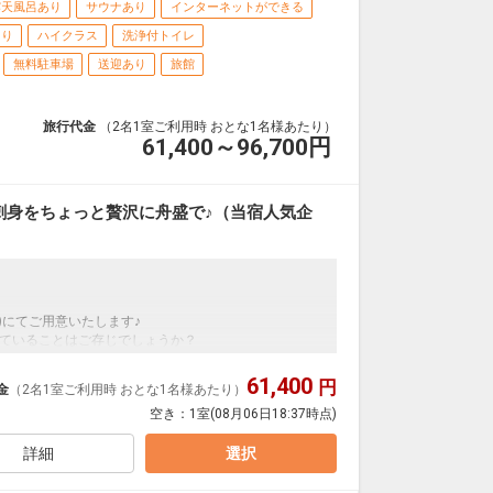
露天風呂あり
サウナあり
インターネットができる
あり
ハイクラス
洗浄付トイレ
無料駐車場
送迎あり
旅館
旅行代金
（2名1室ご利用時 おとな1名様あたり）
61,400～96,700
円
刺身をちょっと贅沢に舟盛で♪（当宿人気企
)にてご用意いたします♪
ていることはご存じでしょうか？
りになってください♪
となります。
61,400
円
金
（2名1室ご利用時 おとな1名様あたり）
空き：
1室
(08月06日18:37時点)
詳細
選択
）