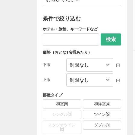
条件で絞り込む
ホテル・旅館、キーワードなど
検索
価格（おとな1名様あたり）
下限
円
上限
円
部屋タイプ
和室
[
8
]
和洋室
[
4
]
シングル
[
0
]
ツイン
[
5
]
スタジオツイン
ダブル
[
3
]
[
0
]