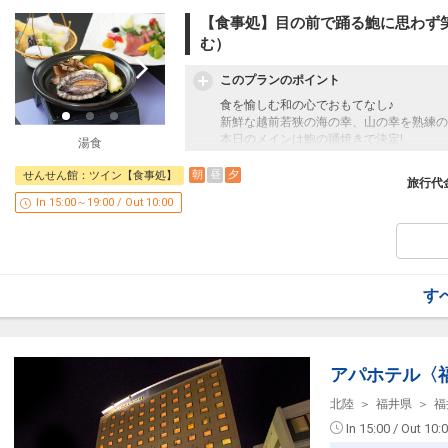
※舟盛は2人前イメージ（皿盛での提供と
【食事処】目の前で踊る鮑に思わず
他6品程含めた会席料理となります。
む）
(一例)前菜、舟盛、酢物、火取り、替皿
※仕入状況により内容は異なる場合がござ
このプランのポイント
※お食事に関するアレルギー対応は事前に
食を愉しむ和の心でおもてなし♪
朝食：和食（白米は福井県産コシヒカリ）
新鮮な越前若狭の海の幸、山の幸を熟練の
バイキングもいいけれど、つくりたての和
本日のメインは鮑の踊焼きで決定!
湯食
温かいお味噌汁と共に、日本の朝ご飯をお
目の前で踊る新鮮な鮑に期待も膨らむこと
当宿からのご提案「健康な1日のスタート
朝
昼
夕
せんせん館：ツイン【食事処】
旅行代
朝ご飯を食べて元気な1日のスタートをき
◆食事場所
In 15:00～19:00 / Out 10:00
「食事処」でご用意しております。
◆日本の宿の贅沢といえば！お風呂
開放感いっぱい、木々の緑につつまれ森林
◆食事内容
男女合わせて500坪の贅沢な源泉大浴場「
夕食：活鮑踊焼付き会席（料理写真はイメ
源泉大浴場「千のこぼれ湯」は北陸最大級
鮑踊焼を含めた計6～7品程の会席料理に
女性のお風呂は、バラエティ豊な露天風呂
(一例)前菜、造里、酢物、鮑踊焼、替皿
す
北陸屈指の品揃え！15種類超えのシャン
※メイン以外の料理内容は当日の仕入れ状
男性のお風呂は、ゆったり豪快に♪
※お食事に関するアレルギー対応は事前に
まわりを気にしない仕切りのある洗い場は
朝食：和食（白米は福井県産コシヒカリ）
◆ご宿泊の全てのお客様が対象
アパホテル〈
バイキングもいいけれど、つくりたての和
・温泉たまご作りの無料体験（15:00～19:
温かいお味噌汁と共に、日本の朝ご飯をお
北陸
福井県
福
・ドリンクの無料サービス（7:00～10:00、1
当宿からのご提案「健康な1日のスタート
※1階の喫茶コーナーにてセルフサービス
朝ご飯を食べて元気な1日のスタートをき
In 15:00 / Out 10:
～珈琲、カフェオレ、紅茶、ミルクティー