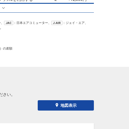
る
小松
東京(羽田)
+7,400円
14:50
16:10
8便
ー、
：日本エアコミューター、
：ジェイ・エア、
JAC
J-AIR
クラスJを利用する
+19,200円
7
ン
小松
東京(羽田)
7
+3,800円
18:40
19:55
0便
）の差額
クラスJを利用する
+19,200円
2
小松
東京(羽田)
+2,900円
20:30
21:40
2便
クラスJを利用する
+10,200円
7
ださい。
地図表示