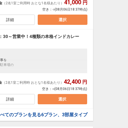
41,000
円
金
（2名1室ご利用時 おとな1名様あたり）
が、
空き：
○
(08月06日18:37時点)
いたします。
詳細
選択
、1月14日（水）、1月20日（火）計4日間
あり）
：30～営業中！4種類の本格インドカレー
りますので注意くださいませ。タオルはお部屋よりお持
事を
駐車場の
42,400
円
金
（2名1室ご利用時 おとな1名様あたり）
(税込)申し受けます。
が、
空き：
○
(08月06日18:37時点)
いたします。
します。
担で駐車をお願い致します。
詳細
選択
、1月14日（水）、1月20日（火）計4日間
あり）
羽毛布団）完備
べてのプランを見る
6プラン、3部屋タイプ
ぞ!