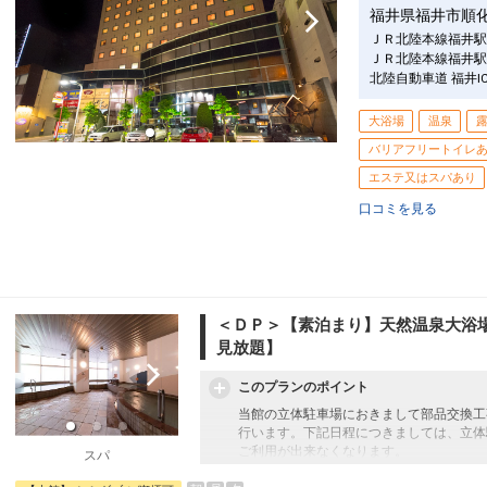
～食事前、出発前にゆったりしたひと時を
福井県福井市順
◆日本の宿の贅沢といえば！お風呂
開放感いっぱい、木々の緑につつまれ森林
ＪＲ北陸本線福井駅
設定期間：2022年1月19日～2027年1月3
男女合わせて500坪の贅沢な源泉大浴場
ＪＲ北陸本線福井駅
インターネットコース番号：DP-2-2000000
源泉大浴場「千のこぼれ湯」は北陸最大級
北陸自動車道 福井I
女性のお風呂は、バラエティ豊な露天風呂
北陸屈指の品揃え！15種類超えのシャン
大浴場
温泉
男性のお風呂は、ゆったり豪快に♪
まわりを気にしない仕切りのある洗い場は
バリアフリートイレ
エステ又はスパあり
◆ご宿泊の全てのお客様が対象
・温泉たまご作りの無料体験（15:00～19:
口コミを見る
・ドリンクの無料サービス（7:00～10:00、1
※1階の喫茶コーナーにてセルフサービス
～珈琲、カフェオレ、紅茶、ミルクティー
～食事前、出発前にゆったりしたひと時を
設定期間：2021年12月16日～2027年1月
＜ＤＰ＞【素泊まり】天然温泉大浴
インターネットコース番号：DP-2-2000000
見放題】
このプランのポイント
当館の立体駐車場におきまして部品交換工
行います。下記日程につきましては、立体
ご利用が出来なくなります。
スパ
お車でお越しの方は提携駐車場又は近隣の