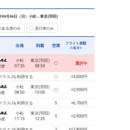
6年09月06日（日）
小松
→
東京(羽田)
のある便のみ
直行便のみ
フライト差額
出発
到着
空席
/1名※1
小松
東京(羽田)
選択中
07:35
08:50
2便
クラスJを利用する
+3,000円
小松
東京(羽田)
+2,900円
08:50
10:00
4便
クラスJを利用する
+6,700円
5
小松
東京(羽田)
5
+2,900円
11:15
12:25
6便
クラスJを利用する
+12,800円
2