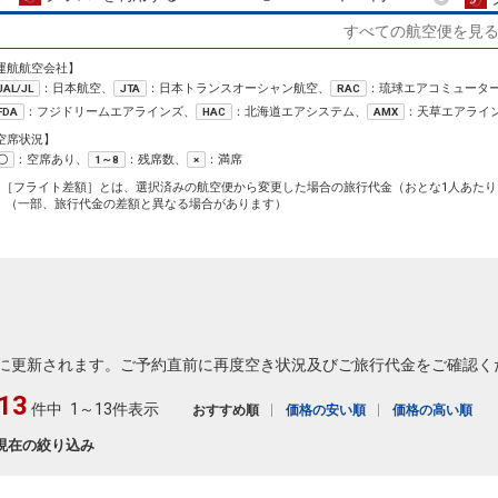
すべての航空便を見
18
運航航空会社】
：日本航空、
：日本トランスオーシャン航空、
：琉球エアコミュータ
JAL/JL
JTA
RAC
：フジドリームエアラインズ、
：北海道エアシステム、
：天草エアライ
FDA
HAC
AMX
空席状況】
19
：空席あり、
：残席数、
：満席
〇
1～8
×
1［フライト差額］とは、選択済みの航空便から変更した場合の旅行代金（おとな1人あたり
（一部、旅行代金の差額と異なる場合があります）
19
に更新されます。ご予約直前に再度空き状況及びご旅行代金をご確認く
13
件中
1～13件表示
おすすめ順
価格の安い順
価格の高い順
現在の絞り込み