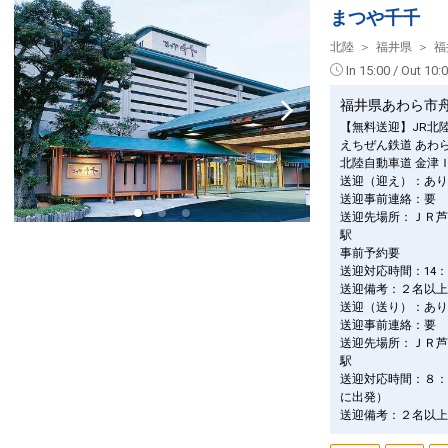
まつや千千
北陸
福井県
福
In 15:00 / Out 10:
福井県あわら市
【無料送迎】JR北
えちぜん鉄道 あわ
北陸自動車道 金津
送迎（迎え）：あり
送迎事前連絡：要
送迎先場所：ＪＲ芦
駅
事前予約要
送迎対応時間：14：0
送迎備考：２名以上
送迎（送り）：あり
送迎事前連絡：要
送迎先場所：ＪＲ芦
駅
送迎対応時間：８：
に出発）
送迎備考：２名以上