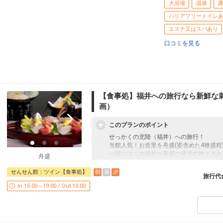
大浴場
温泉
バリアフリートイレ
エステ又はスパあり
口コミを見る
【食事処】福井への旅行なら新鮮な
画）
このプランのポイント
せっかくの北陸（福井）への旅行！
当館人気！お造里を舟盛(姿含めた4種盛程
一説にはこの福井が舟盛の発祥の地とされ
舟盛
この機会に福井の海の幸をぜひお召し上が
※人数分盛込み(2～3人前で1盛)でご提供
朝
昼
夕
せんせん館：ツイン【食事処】
旅行代
In 15:00～19:00 / Out 10:00
◆食事場所
「食事処」でご用意しております。
◆食事内容
夕食：舟盛付き会席（料理写真はイメージ