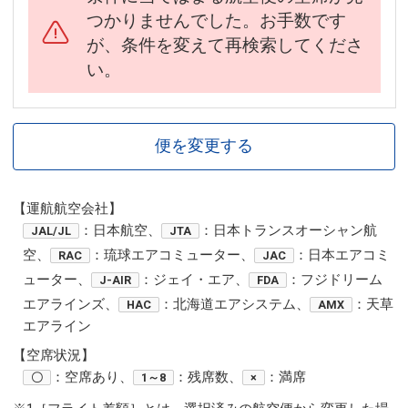
つかりませんでした。お手数です
が、条件を変えて再検索してくださ
い。
便を変更する
【運航航空会社】
：日本航空、
：日本トランスオーシャン航
JAL/JL
JTA
空、
：琉球エアコミューター、
：日本エアコミ
RAC
JAC
ューター、
：ジェイ・エア、
：フジドリーム
J-AIR
FDA
エアラインズ、
：北海道エアシステム、
：天草
HAC
AMX
エアライン
【空席状況】
：空席あり、
：残席数、
：満席
〇
1～8
×