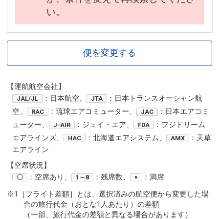
い。
便を変更する
【運航航空会社】
：日本航空、
：日本トランスオーシャン航
JAL/JL
JTA
空、
：琉球エアコミューター、
：日本エアコミ
RAC
JAC
ューター、
：ジェイ・エア、
：フジドリーム
J-AIR
FDA
エアラインズ、
：北海道エアシステム、
：天草
HAC
AMX
エアライン
【空席状況】
：空席あり、
：残席数、
：満席
〇
1～8
×
※1［フライト差額］とは、選択済みの航空便から変更した場
合の旅行代金（おとな1人あたり）の差額
（一部、旅行代金の差額と異なる場合があります）