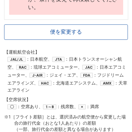
い。
便を変更する
【運航航空会社】
：日本航空、
：日本トランスオーシャン航
JAL/JL
JTA
空、
：琉球エアコミューター、
：日本エアコミ
RAC
JAC
ューター、
：ジェイ・エア、
：フジドリーム
J-AIR
FDA
エアラインズ、
：北海道エアシステム、
：天草
HAC
AMX
エアライン
【空席状況】
：空席あり、
：残席数、
：満席
〇
1～8
×
※1［フライト差額］とは、選択済みの航空便から変更した場
合の旅行代金（おとな1人あたり）の差額
（一部、旅行代金の差額と異なる場合があります）