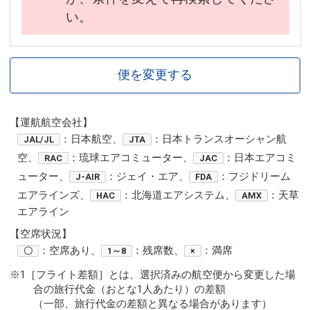
い。
便を変更する
【運航航空会社】
：日本航空、
：日本トランスオーシャン航
JAL/JL
JTA
空、
：琉球エアコミューター、
：日本エアコミ
RAC
JAC
ューター、
：ジェイ・エア、
：フジドリーム
J-AIR
FDA
エアラインズ、
：北海道エアシステム、
：天草
HAC
AMX
エアライン
【空席状況】
：空席あり、
：残席数、
：満席
〇
1～8
×
※1［フライト差額］とは、選択済みの航空便から変更した場
合の旅行代金（おとな1人あたり）の差額
（一部、旅行代金の差額と異なる場合があります）