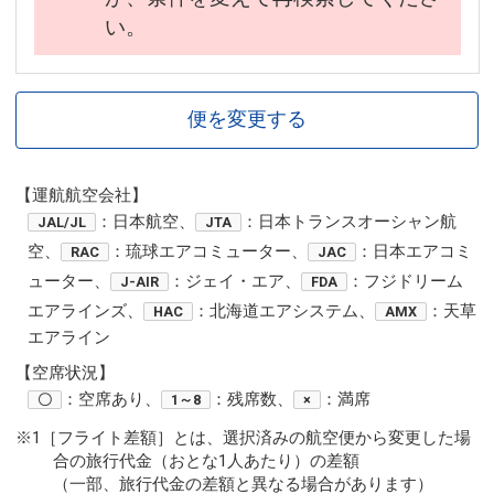
い。
便を変更する
【運航航空会社】
：日本航空、
：日本トランスオーシャン航
JAL/JL
JTA
空、
：琉球エアコミューター、
：日本エアコミ
RAC
JAC
ューター、
：ジェイ・エア、
：フジドリーム
J-AIR
FDA
エアラインズ、
：北海道エアシステム、
：天草
HAC
AMX
エアライン
【空席状況】
：空席あり、
：残席数、
：満席
〇
1～8
×
※1［フライト差額］とは、選択済みの航空便から変更した場
合の旅行代金（おとな1人あたり）の差額
（一部、旅行代金の差額と異なる場合があります）