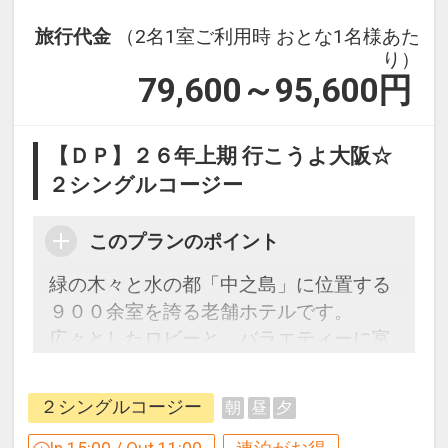
旅行代金
（2名1室ご利用時 おとな1名様あた
り）
79,600～95,600
円
【ＤＰ】２６年上期 行こうよ大阪☆
２シングルコージー
このプランのポイント
緑の木々と水の都「中之島」に位置する
９００余室を誇る老舗ホテルです。
広々としたロビーと、バラエティーに富
む客室は様々なニーズにお応えできるよ
う工夫されています。
２シングルコージー
朝
昼
夕
【連泊するとお得】連泊割引がございま