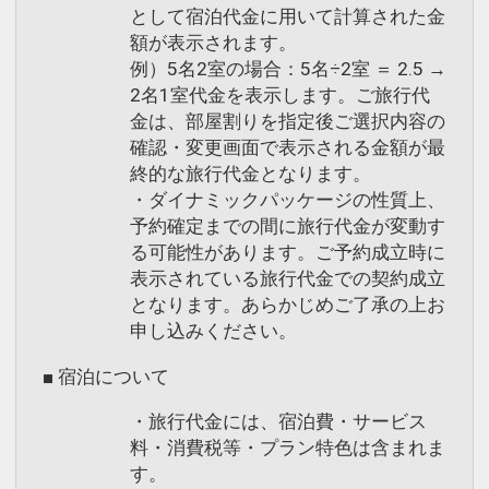
として宿泊代金に用いて計算された金
※ご覧のページがどちらかを
【食事条
額が表示されます。
件】
の項目でご確認のうえ、予約にお進
例）5名2室の場合：5名÷2室 ＝ 2.5 →
み下さい。
2名1室代金を表示します。ご旅行代
金は、部屋割りを指定後ご選択内容の
確認・変更画面で表示される金額が最
設定期間：2026年4月1日～2026年9月
終的な旅行代金となります。
30日
・ダイナミックパッケージの性質上、
予約確定までの間に旅行代金が変動す
インターネットコース番号：DP-1-
る可能性があります。ご予約成立時に
17428279
表示されている旅行代金での契約成立
となります。あらかじめご了承の上お
申し込みください。
■ 宿泊について
・旅行代金には、宿泊費・サービス
料・消費税等・プラン特色は含まれま
す。