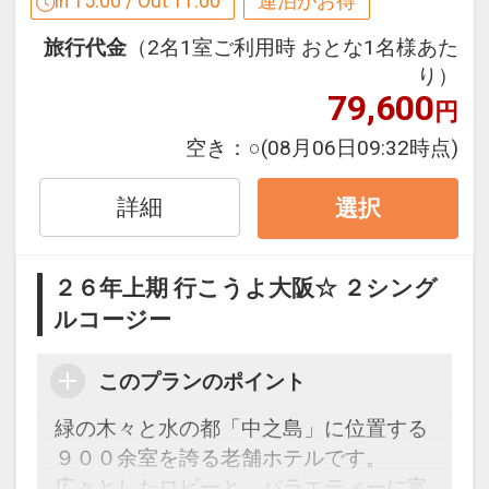
In 15:00 / Out 11:00
連泊がお得
す
旅行代金
（2名1室ご利用時 おとな1名様あた
連泊の場合、
り）
１泊目より１泊につきおひとり様
５００
79,600
円
円引
空き：
○
(08月06日09:32時点)
※宿泊期間中すべての日において人数・
氏名・客室タイプ・食事条件・プラン同
詳細
選択
一であることが割引適用の条件となりま
す。
２６年上期 行こうよ大阪☆ ２シング
※割引適用後のご旅行代金は、カレンダ
ルコージー
ーからお進みいただいた後表示される
「空室照会結果確認画面」でご確認くだ
このプランのポイント
さい。
緑の木々と水の都「中之島」に位置する
うれしいおもてなし
９００余室を誇る老舗ホテルです。
●おひとり様ごとに、ミネラルウォータ
広々としたロビーと、バラエティーに富