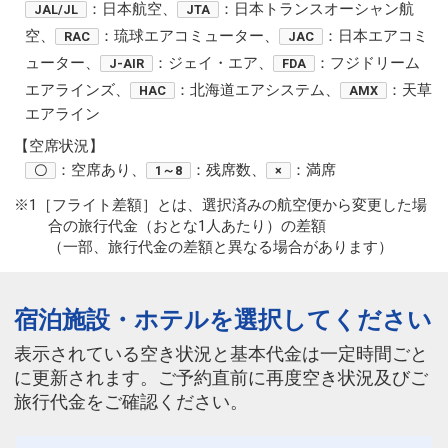
：日本航空、
：日本トランスオーシャン航
JAL/JL
JTA
空、
：琉球エアコミューター、
：日本エアコミ
RAC
JAC
ューター、
：ジェイ・エア、
：フジドリーム
J-AIR
FDA
エアラインズ、
：北海道エアシステム、
：天草
HAC
AMX
エアライン
【空席状況】
：空席あり、
：残席数、
：満席
〇
1～8
×
※1［フライト差額］とは、選択済みの航空便から変更した場
合の旅行代金（おとな1人あたり）の差額
（一部、旅行代金の差額と異なる場合があります）
宿泊施設・ホテルを選択してください
表示されている空き状況と基本代金は一定時間ごと
に更新されます。ご予約直前に再度空き状況及びご
旅行代金をご確認ください。