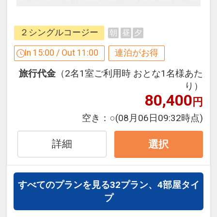
ー１本付
む客室は様々なニーズにお応えできるよ
う工夫されています。
●【朝食付プランのみ】朝食券利用で直
２シングルコージー
朝
昼
夕
営レストラン利用可能なお食事券（3，
【連泊するとお得】連泊割引がございま
In 15:00 / Out 11:00
連泊がお得
500円税込）
す
※お釣りの返金はできません。
旅行代金
（2名1室ご利用時 おとな1名様あた
連泊の場合、
り）
１泊目より１泊につきおひとり様
５００
※旅行代金に含まれます。
80,400
円
円引
空き：
○
(08月06日09:32時点)
「食事なしプラン」と「朝食付プラン」
※宿泊期間中すべての日において人数・
をご用意しています。
氏名・客室タイプ・食事条件・プラン同
詳細
選択
●「食事なしプラン」と「朝食付プラ
一であることが割引適用の条件となりま
ン」を掲載しています。
す。
※ご覧のページがどちらかを
【食事条
※割引適用後のご旅行代金は、カレンダ
すべてのプランを見る
32プラン、4部屋タイ
件】
の項目でご確認のうえ、予約にお進
ーからお進みいただいた後表示される
プ
み下さい。
「空室照会結果確認画面」でご確認くだ