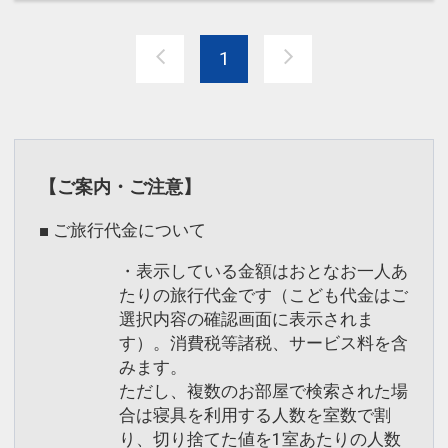
さい。
設定期間：2026年4月1日～2026年9月
1
うれしいおもてなし
30日
●おひとり様ごとに、ミネラルウォータ
インターネットコース番号：DP-1-
ー１本付
17511493
●【朝食付プランのみ】朝食券利用で直
【ご案内・ご注意】
営レストラン利用可能なお食事券（3，
500円税込）
■ ご旅行代金について
※お釣りの返金はできません。
・表示している金額はおとなお一人あ
たりの旅行代金です（こども代金はご
※旅行代金に含まれます。
選択内容の確認画面に表示されま
す）。消費税等諸税、サービス料を含
「食事なしプラン」と「朝食付プラン」
みます。
をご用意しています。
ただし、複数のお部屋で検索された場
●「食事なしプラン」と「朝食付プラ
合は寝具を利用する人数を室数で割
り、切り捨てた値を1室あたりの人数
ン」を掲載しています。