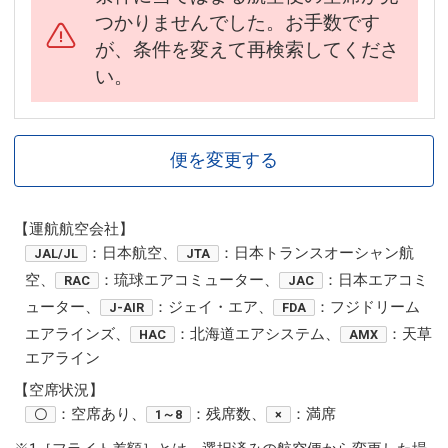
つかりませんでした。お手数です
が、条件を変えて再検索してくださ
い。
便を変更する
【運航航空会社】
：日本航空、
：日本トランスオーシャン航
JAL/JL
JTA
空、
：琉球エアコミューター、
：日本エアコミ
RAC
JAC
ューター、
：ジェイ・エア、
：フジドリーム
J-AIR
FDA
エアラインズ、
：北海道エアシステム、
：天草
HAC
AMX
エアライン
【空席状況】
：空席あり、
：残席数、
：満席
〇
1～8
×