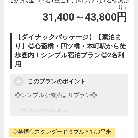
旅行代金
（2名1室ご利用時 おとな1名様あた
り）
31,400～43,800
円
【ダイナックパッケージ】【素泊ま
り】◎心斎橋・四ツ橋・本町駅から徒
歩圏内！シンプル宿泊プラン◎2名利
用
このプランのポイント
◎シンプルな素泊まりプラン◎
お気軽旅行に最適★
キタ・ミナミどちらにもアクセス良好★
大阪観光の拠点に是非ご利用くださいま
◇禁煙◇スタンダードダブル＊17.0平米
せ★