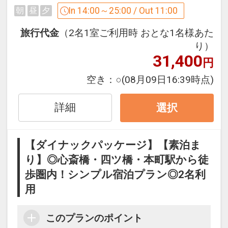
In 14:00～25:00 / Out 11:00
朝
昼
夕
旅行代金
（2名1室ご利用時 おとな1名様あた
【お子様添い寝のご案内】
り）
ベッド1台につき小学生以下のお子様1名
31,400
円
添い寝無料
空き：
○
(08月09日16:39時点)
ツインルーム → 大人2名（お子様2名添
い寝）
詳細
ダブルルーム → 添い寝1名様まで
選択
添い寝のある場合、お手数ですがホテル
へ直接ご連絡下さいませ。
【ダイナックパッケージ】【素泊ま
り】◎心斎橋・四ツ橋・本町駅から徒
設定期間：2024年5月30日～2027年4月
歩圏内！シンプル宿泊プラン◎2名利
30日
用
インターネットコース番号：DP-2-
200000032202
このプランのポイント