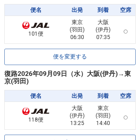
便名
出発
到着
空席
東京
大阪
(羽田)
(伊丹)
101便
06:30
07:35
便を変更する
復路
2026年09月09日（水）
大阪(伊丹)
→
東
京(羽田)
便名
出発
到着
空席
大阪
東京
(伊丹)
(羽田)
118便
13:25
14:40