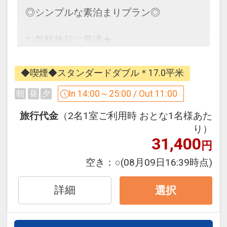
◎シンプルな素泊まりプラン◎
お気軽旅行に最適★
キタ・ミナミどちらにもアクセス良好★
大阪観光の拠点に是非ご利用くださいま
◆喫煙◆スタンダードダブル＊17.0平米
せ★
In 14:00～25:00 / Out 11:00
朝
昼
夕
旅行代金
（2名1室ご利用時 おとな1名様あた
【お子様添い寝のご案内】
り）
ベッド1台につき小学生以下のお子様1名
31,400
円
添い寝無料
空き：
○
(08月09日16:39時点)
ツインルーム → 大人2名（お子様2名添
い寝）
詳細
ダブルルーム → 添い寝1名様まで
選択
添い寝のある場合、お手数ですがホテル
へ直接ご連絡下さいませ。