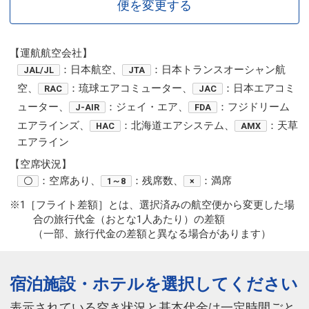
便を変更する
【運航航空会社】
：日本航空、
：日本トランスオーシャン航
JAL/JL
JTA
空、
：琉球エアコミューター、
：日本エアコミ
RAC
JAC
ューター、
：ジェイ・エア、
：フジドリーム
J-AIR
FDA
エアラインズ、
：北海道エアシステム、
：天草
HAC
AMX
エアライン
【空席状況】
：空席あり、
：残席数、
：満席
〇
1～8
×
※1［フライト差額］とは、選択済みの航空便から変更した場
合の旅行代金（おとな1人あたり）の差額
（一部、旅行代金の差額と異なる場合があります）
宿泊施設・ホテルを選択してください
表示されている空き状況と基本代金は一定時間ごと