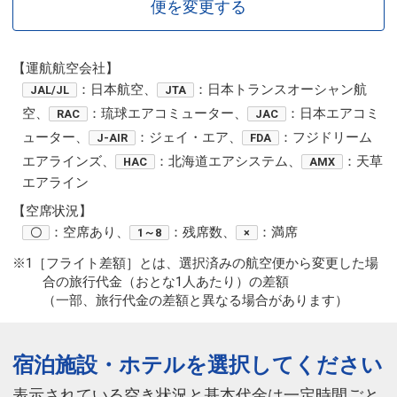
便を変更する
【運航航空会社】
：日本航空、
：日本トランスオーシャン航
JAL/JL
JTA
空、
：琉球エアコミューター、
：日本エアコミ
RAC
JAC
ューター、
：ジェイ・エア、
：フジドリーム
J-AIR
FDA
エアラインズ、
：北海道エアシステム、
：天草
HAC
AMX
エアライン
【空席状況】
：空席あり、
：残席数、
：満席
〇
1～8
×
※1［フライト差額］とは、選択済みの航空便から変更した場
合の旅行代金（おとな1人あたり）の差額
（一部、旅行代金の差額と異なる場合があります）
宿泊施設・ホテルを選択してください
表示されている空き状況と基本代金は一定時間ごと