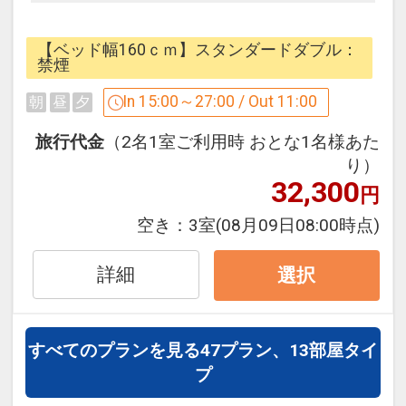
ド後の
をご準備させていただきます。
お部屋タイプでございます。
【ベッド幅160ｃｍ】スタンダードダブル：
是非この機会にいつもより広めのベッド
禁煙
で寛ぐひと時を
In 15:00～27:00 / Out 11:00
朝
昼
夕
== ご注意 ==
お試し下さいませ！
旅行代金
（2名1室ご利用時 おとな1名様あた
※こちらは素泊まりのプランでございま
り）
す。
32,300
＝＝＝ アップグレード内容 ＝＝＝
円
朝食をご検討いただいているお客様は対
空き：
3室
(08月09日08:00時点)
象日限定で
お得な朝食付きプランがございます。
◆スタンダードシングル料金 → ABENO
詳細
選択
是非プラン一覧よりご確認くださいま
レギュラーダブル（140cm幅ベッド）
せ。
◆ABENOレギュラーダブル料金 → スタ
すべてのプランを見る
47プラン、13部屋タイ
＊写真はイメージです。
ンダードダブル（160cm幅ベッド）
プ
設定期間：2024年12月18日～2027年6
◆スタンダードダブル料金 → スーペリ