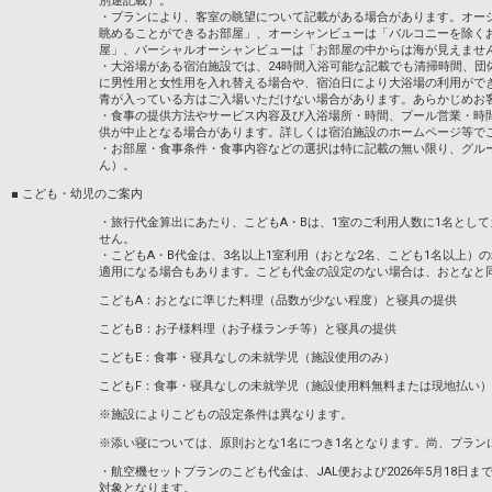
別途記載）。
・プランにより、客室の眺望について記載がある場合があります。オー
眺めることができるお部屋」、オーシャンビューは「バルコニーを除く
屋」、パーシャルオーシャンビューは「お部屋の中からは海が見えませ
・大浴場がある宿泊施設では、24時間入浴可能な記載でも清掃時間、団
に男性用と女性用を入れ替える場合や、宿泊日により大浴場の利用がで
青が入っている方はご入場いただけない場合があります。あらかじめお
・食事の提供方法やサービス内容及び入浴場所・時間、プール営業・時
供が中止となる場合があります。詳しくは宿泊施設のホームページ等で
・お部屋・食事条件・食事内容などの選択は特に記載の無い限り、グル
ん）。
■ こども・幼児のご案内
・旅行代金算出にあたり、こどもA・Bは、1室のご利用人数に1名とし
せん。
・こどもA・B代金は、3名以上1室利用（おとな2名、こども1名以上）
適用になる場合もあります。こども代金の設定のない場合は、おとなと
こどもA：おとなに準じた料理（品数が少ない程度）と寝具の提供
こどもB：お子様料理（お子様ランチ等）と寝具の提供
こどもE：食事・寝具なしの未就学児（施設使用のみ）
こどもF：食事・寝具なしの未就学児（施設使用料無料または現地払い）
※施設によりこどもの設定条件は異なります。
※添い寝については、原則おとな1名につき1名となります。尚、プラン
・航空機セットプランのこども代金は、JAL便および2026年5月18日までのA
対象となります。