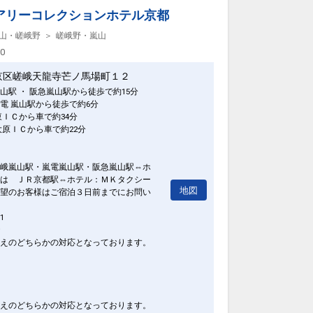
クラスJを利用する
+22,400円
アリーコレクションホテル京都
大阪(伊丹)
東京(羽田)
+7,600円
山・嵯峨野
嵯峨野・嵐山
16:30
17:50
6便
00
クラスJを利用する
+11,700円
2
京区嵯峨天龍寺芒ノ馬場町１２
大阪(伊丹)
東京(羽田)
山駅 ・ 阪急嵐山駅から徒歩で約15分
+7,600円
16:50
18:10
8便
電 嵐山駅から徒歩で約6分
東ＩＣから車で約34分
クラスJを利用する
+11,900円
3
大原ＩＣから車で約22分
大阪(伊丹)
東京(羽田)
+9,100円
18:25
19:40
峨嵐山駅・嵐電嵐山駅・阪急嵐山駅⇔ホ
0便
は ＪＲ京都駅⇔ホテル：ＭＫタクシー
地図
望のお客様はご宿泊３日前までにお問い
クラスJを利用する
+36,200円
大阪(伊丹)
東京(羽田)
1
4
+9,100円
19:35
20:50
4便
えのどちらかの対応となっております。
クラスJを利用する
― 円
大阪(伊丹)
東京(羽田)
8
+9,100円
20:05
21:20
8便
えのどちらかの対応となっております。