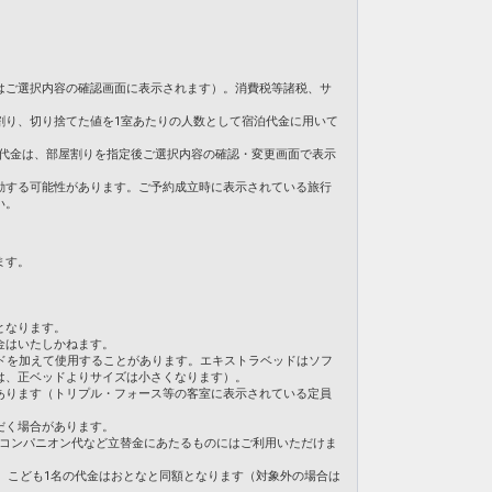
お、古都・京都の文化を継承し、訪れる人を魅了し続けて
1日
グラム対象外となります。
17566
はご選択内容の確認画面に表示されます）。消費税等諸税、サ
割り、切り捨てた値を1室あたりの人数として宿泊代金に用いて
。ご旅行代金は、部屋割りを指定後ご選択内容の確認・変更画面で表示
イベートスパ、そして伝統の風格に現代的なエッセン
ここでしか得られない特別な旅の体験を提供いたしま
動する可能性があります。ご予約成立時に表示されている旅行
い。
うえで最適な好立地にあります。世界遺産天龍寺はホ
ます。
ど保津川沿いの散策や、竹林で有名な嵯峨野へも徒歩
京都市内各エリアへのアクセスも可能です。およそ
お、古都・京都の文化を継承し、訪れる人を魅了し続けて
となります。
金はいたしかねます。
ドを加えて使用することがあります。エキストラベッドはソフ
1日
は、正ベッドよりサイズは小さくなります）。
17566
あります（トリプル・フォース等の客室に表示されている定員
だく場合があります。
・コンパニオン代など立替金にあたるものにはご利用いただけま
合、こども1名の代金はおとなと同額となります（対象外の場合は