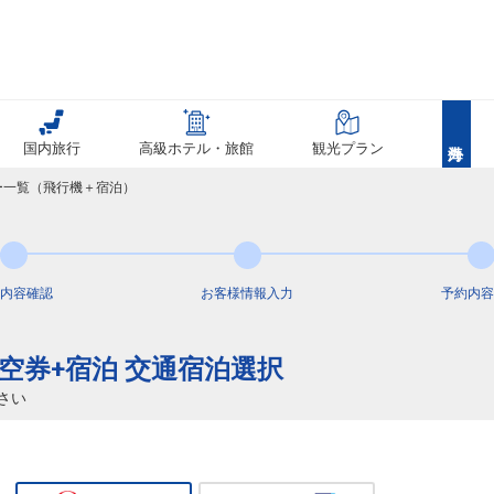
クラスJを利用する
+14,900円
東京(羽田)
大阪(伊丹)
+7,600円
11:30
12:35
115便
クラスJを利用する
+14,900円
3
国内旅行
高級ホテル・旅館
観光プラン
東京(羽田)
大阪(伊丹)
+6,100円
12:30
13:35
117便
アー一覧（飛行機＋宿泊）
クラスJを利用する
+36,200円
東京(羽田)
大阪(伊丹)
+6,100円
13:30
14:35
119便
内容
確認
お客様情報
入力
予約内容
クラスJを利用する
+11,700円
2
東京(羽田)
大阪(伊丹)
航空券+宿泊 交通宿泊選択
+4,600円
14:35
15:40
121便
さい
クラスJを利用する
+11,700円
東京(羽田)
大阪(伊丹)
+3,100円
14:55
16:00
125便