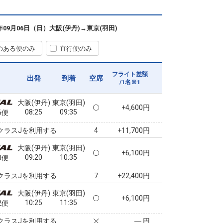
大阪(伊丹)
東京(羽田)
+0円
07:05
08:15
2便
6年09月06日（日）
大阪(伊丹)
→
東京(羽田)
クラスJを利用する
+11,700円
のある便のみ
直行便のみ
大阪(伊丹)
東京(羽田)
6
選択中
07:25
08:40
4便
フライト差額
出発
到着
空席
/1名※1
クラスJを利用する
+11,700円
大阪(伊丹)
東京(羽田)
+4,600円
08:25
09:35
6便
クラスJを利用する
+11,700円
4
大阪(伊丹)
東京(羽田)
+6,100円
09:20
10:35
0便
クラスJを利用する
+22,400円
7
大阪(伊丹)
東京(羽田)
+6,100円
10:25
11:35
2便
クラスJを利用する
― 円