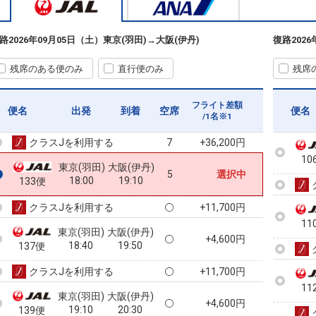
クラスJを利用する
+11,700円
10
東京(羽田)
大阪(伊丹)
路
2026年09月05日（土）
東京(羽田)
→
大阪(伊丹)
復路
202
8
+3,100円
16:30
17:35
127便
残席のある便のみ
直行便のみ
残席
クラスJを利用する
+11,700円
10
東京(羽田)
大阪(伊丹)
フライト差額
3
+1,700円
便名
出発
到着
空席
便名
17:35
18:40
131便
/1名※1
クラスJを利用する
+36,200円
7
10
東京(羽田)
大阪(伊丹)
5
選択中
18:00
19:10
133便
クラスJを利用する
+11,700円
11
東京(羽田)
大阪(伊丹)
+4,600円
18:40
19:50
137便
クラスJを利用する
+11,700円
11
東京(羽田)
大阪(伊丹)
+4,600円
19:10
20:30
139便