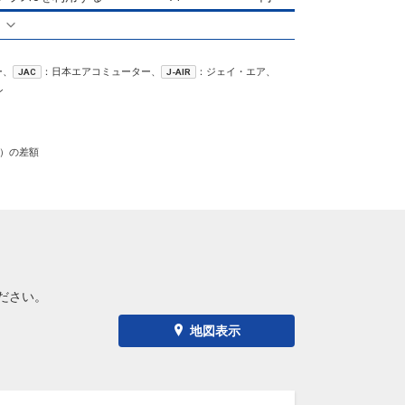
る
大阪(伊丹)
東京(羽田)
+6,100円
11:25
12:40
4便
ー、
：日本エアコミューター、
：ジェイ・エア、
JAC
J-AIR
クラスJを利用する
+14,900円
5
ン
大阪(伊丹)
東京(羽田)
+6,100円
12:25
13:40
6便
）の差額
クラスJを利用する
+11,700円
大阪(伊丹)
東京(羽田)
+7,600円
13:25
14:40
8便
クラスJを利用する
+14,900円
6
大阪(伊丹)
東京(羽田)
+7,600円
14:20
15:35
0便
ださい。
クラスJを利用する
― 円
地図表示
大阪(伊丹)
東京(羽田)
+7,600円
15:35
17:00
4便