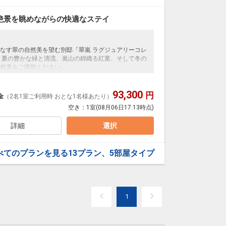
）
絶景を眺めながらの快適なステイ
福電鉄嵐山駅）からホテルまでの片道を人力車にてお越し
ております。
なす翠の自然美を望む別邸「翠嵐 ラグジュアリーコレ
る無料送迎も承ります。
、夏の豊かな緑と清流、嵐山の錦織る紅葉、そして冬の
然美をご堪能ください。
ダンの美が鮮やかに融け合う空間で、世界中からこの
の場所で、無料の高速インターネットをご利用いただ
93,300
します。
円
金
（2名1室ご利用時 おとな1名様あたり）
空き：
1室
(08月06日17:13時点)
詳細
選択
サービスです。
グラム対象外となります。
カフェ「茶寮 八翠」にてお愉しみいただけます。
）
べてのプランを見る
13プラン、5部屋タイプ
イベートスパ、そして伝統の風格に現代的なエッセン
福電鉄嵐山駅）からホテルまでの片道を人力車にてお越
ここでしか得られない特別な旅の体験を提供いたしま
しております。
る無料送迎も承ります。
1
うえで最適な好立地にあります。世界遺産天龍寺はホ
ど保津川沿いの散策や、竹林で有名な嵯峨野へも徒歩
の場所で、無料の高速インターネットをご利用いただ
京都市内各エリアへのアクセスも可能です。およそ