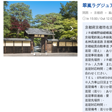
翠嵐ラグジュ
関西
京都府
嵐
12
In 15:00 / Out 12:
京都府京都市右
ＪＲ嵯峨野線嵯峨嵐
12
京福電鉄嵐山本線嵐
名神高速道路 京都
京都縦貫自動車道 
送迎（迎え）：あり
送迎事前連絡：要
送迎先場所：ＪＲ嵯
13
テル：人力車 また
送迎対応時間：ご希
合わせください。
ＴＥＬ：075-872-010
※人力車は日没まで
13
送迎備考：送りか迎
送迎（送り）：あり
送迎事前連絡：要
送迎先場所：-
送迎対応時間：-
13
送迎備考：送りか迎