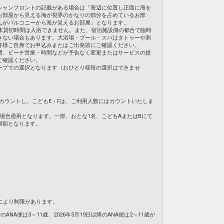
シャンフロントの記載がある場合は「海辺に位置し正面に海を
お部屋から見える海が視界のかなりの部分を占めているお部
んがバルコニーから海が見えるお部屋」となります。
体貸切時間は入浴できません。また、宿泊施設側の都合で臨時
きない場合もあります。大浴場・プール・スパはタトゥーや刺
客様ご自身でお申込みまたはご出発前にご確認ください。
間、ビーチ営業・時間などが予告なく変更またはサービスの提
ご確認ください。
ープでの選択となります（おひとり様毎の選択はできませ
てカウントし、こどもE・Fは、ご利用人数にはカウントいたしま
の場合適用となります。一部、おとな1名、こどもAまたはBにて
同額となります。
により制限があります。
NA便は3～11歳、2026年5月19日以降のANA便は2～11歳が