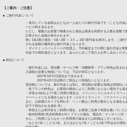
けます。
2000もの寺杜仏閣がある京都は、今な
います。
【ご案内・ご注意】
※写真はイメージです。
■ ご旅行代金について
※全室禁煙室でのご用意となります。
設定期間：2022年7月8日～2026年12月3
※当プランはMarriott Bonvoy プロ
インターネットコース番号：DP-2-2000000
・表示している金額はおとなお一人あたりの旅行代金です（こども代金
ービス料を含みます。
ただし、複数のお部屋で検索された場合は寝具を利用する人数を室数で
計算された金額が表示されます。
■施設について■
例）5名2室の場合：5名÷2室 ＝ 2.5 → 2名1室代金を表示します
レストランやカフェ、会議・宴会場、プラ
される金額が最終的な旅行代金となります。
スが加えられた日本庭園など、四季を通じ
・ダイナミックパッケージの性質上、予約確定までの間に旅行代金が変
す。
代金での契約成立となります。あらかじめご了承の上お申し込みくださ
■周辺施設■
■ 宿泊について
ホテルは嵐山エリアの様々な名所を訪れる
・旅行代金には、宿泊費・サービス料・消費税等・プラン特色は含まれ
テルに隣接し、渡月橋を中心に亀山公園な
入湯税が必要な地域については、下記の対応となります。
圏内です。また、タクシーや鉄道を使って
2027年3月31日宿泊まで含みます。
2000もの寺杜仏閣がある京都は、今な
2027年4月1日以降のご宿泊より現地払いとなります。
います。
宿泊税については、旅行代金とは別に、宿泊税が必要な地域は現地払い
・各プランの特色は、お客様の都合によりご利用にならない場合でも返
・洋室を3名以上で1室ご利用の場合は、ツインベッドにエキストラベッ
設定期間：2022年7月8日～2026年12月3
ァーベッドになる場合もあります（エキストラベッド、ソファーベッド
インターネットコース番号：DP-2-2000000
また、お部屋のタイプを問わず、ベッド数はご利用人数分となる場合も
以下で宿泊される場合 等）。
・和室または和洋室をご利用の場合、お客様ご自身で布団を敷いていた
・館内利用券/売店利用券が付くプランの場合、電話代・マッサージ代
せん。ご利用にならなかった利用券の返金または釣銭はございません。
・おとな1名＋こども1名、またはおとな1名＋こども2名で申込みの場