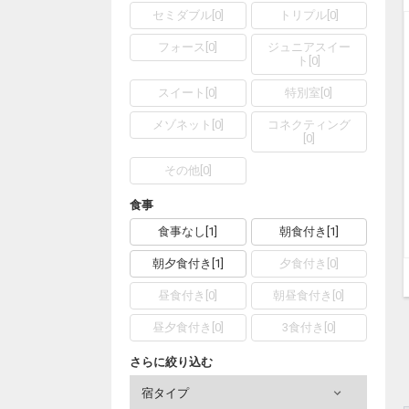
セミダブル
[
0
]
トリプル
[
0
]
フォース
[
0
]
ジュニアスイー
ト
[
0
]
スイート
[
0
]
特別室
[
0
]
メゾネット
[
0
]
コネクティング
[
0
]
その他
[
0
]
食事
食事なし
[
1
]
朝食付き
[
1
]
朝夕食付き
[
1
]
夕食付き
[
0
]
昼食付き
[
0
]
朝昼食付き
[
0
]
昼夕食付き
[
0
]
3食付き
[
0
]
さらに絞り込む
宿タイプ