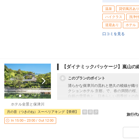
温泉
貸切風呂あ
ハイクラス
洗浄
送迎あり
ホテル
口コミを見る
【ダイナミックパッケージ】嵐山の
このプランのポイント
清らかな保津川の流れと悠久の稜線が織り
クションホテル 京都」で、春の満開の桜
白銀の雪景色と、日本らしい四季折々の自
ホテル全景と保津川
京都の歴史に育まれたゆるぎない伝統とモ
朝
昼
夕
月の音（つきのね）スーペリアキング【禁煙】
地を訪れるお客様をあたたかくお迎えいた
旅行代
In 15:00～23:00 / Out 12:00
＜嵐山ディライト＞
ご宿泊者様限定のシャンパンフリーフロー
夕刻のお時間に、嵐山の美しい景色を望む