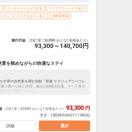
クラスJを利用する
+36,200円
り
インターネットができる
バリアフリートイレあり
付トイレ
エステ又はスパあり
有料駐車場
旅行代金
（2名1室ご利用時 おとな1名様あたり）
93,300～140,700
円
絶景を眺めながらの快適なステイ
なす翠の自然美を望む別邸「翠嵐 ラグジュアリーコレ
、夏の豊かな緑と清流、嵐山の錦織る紅葉、そして冬の
然美をご堪能ください。
ダンの美が鮮やかに融け合う空間で、世界中からこの
93,300
します。
円
金
（2名1室ご利用時 おとな1名様あたり）
空き：
1室
(08月06日17:13時点)
詳細
選択
サービスです。
カフェ「茶寮 八翠」にてお愉しみいただけます。