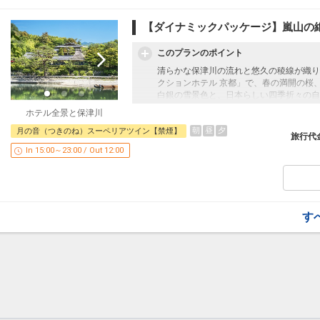
（ソフトドリンクのご用意もございます。
【ダイナミックパッケージ】嵐山の
＜無料送迎サービスについて＞
嵐山主要2駅（JR嵯峨嵐山駅もしくは京
このプランのポイント
いただける無料の送迎サービスをご用意し
清らかな保津川の流れと悠久の稜線が織り
また、JR京都駅からはMKタクシーによ
クションホテル 京都」で、春の満開の桜
（事前予約 3日前まで）
白銀の雪景色と、日本らしい四季折々の自
＜無料高速インターネットアクセス＞
ホテル全景と保津川
京都の歴史に育まれたゆるぎない伝統とモ
ご宿泊のお客様は客室をはじめ全館すべて
朝
昼
夕
月の音（つきのね）スーペリアツイン【禁煙】
地を訪れるお客様をあたたかくお迎えいた
けます。
旅行代
In 15:00～23:00 / Out 12:00
※写真はイメージです。
＜嵐山ディライト＞
※全室禁煙室でのご用意となります。
ご宿泊者様限定のシャンパンフリーフロー
※当プランはMarriott Bonvoy プロ
夕刻のお時間に、嵐山の美しい景色を望む
（ソフトドリンクのご用意もございます。
す
■施設について■
＜無料送迎サービスについて＞
レストランやカフェ、会議・宴会場、プラ
嵐山主要2駅（JR嵯峨嵐山駅もしくは京
スが加えられた日本庭園など、四季を通じ
しいただける無料の送迎サービスをご用意
す。
また、JR京都駅からはMKタクシーによ
（事前予約 3日前まで）
■周辺施設■
ホテルは嵐山エリアの様々な名所を訪れる
＜無料高速インターネットアクセス＞
テルに隣接し、渡月橋を中心に亀山公園な
ご宿泊のお客様は客室をはじめ全館すべて
圏内です。また、タクシーや鉄道を使って