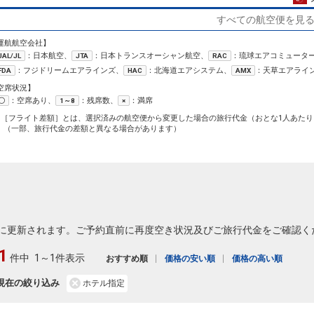
クラスJを利用する
+11,700円
すべての航空便を見
11
運航航空会社】
：日本航空、
：日本トランスオーシャン航空、
：琉球エアコミュータ
JAL/JL
JTA
RAC
：フジドリームエアラインズ、
：北海道エアシステム、
：天草エアライ
FDA
HAC
AMX
空席状況】
11
：空席あり、
：残席数、
：満席
〇
1～8
×
1［フライト差額］とは、選択済みの航空便から変更した場合の旅行代金（おとな1人あたり
（一部、旅行代金の差額と異なる場合があります）
11
12
に更新されます。ご予約直前に再度空き状況及びご旅行代金をご確認く
1
件中
1～1件表示
おすすめ順
価格の安い順
価格の高い順
現在の絞り込み
ホテル指定
12