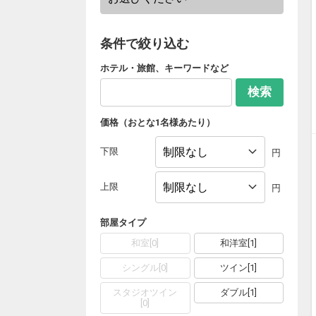
条件で絞り込む
ホテル・旅館、キーワードなど
検索
価格（おとな1名様あたり）
下限
円
上限
円
部屋タイプ
和室
[
0
]
和洋室
[
1
]
シングル
[
0
]
ツイン
[
1
]
スタジオツイン
ダブル
[
1
]
[
0
]