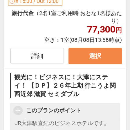
※ご覧のページがどちらかを
【食事条
In 15:00 / Out 12:00
件】
の項目でご確認のうえ、予約にお進
旅行代金
（2名1室ご利用時 おとな1名様あた
み下さい。
り）
77,300
円
設定期間：2026年4月1日～2027年3月
空き：
1室
(08月08日13:58時点)
31日
インターネットコース番号：DP-1-
詳細
選択
17309003
観光に！ビジネスに！大津にステ
イ！ 【ＤＰ】２６年上期 行こうよ関
西近郊 滋賀 セミダブル
このプランのポイント
JR大津駅直結のビジネスホテルです。