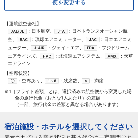
便を変更する
【運航航空会社】
：日本航空、
：日本トランスオーシャン航
JAL/JL
JTA
空、
：琉球エアコミューター、
：日本エアコミ
RAC
JAC
ューター、
：ジェイ・エア、
：フジドリーム
J-AIR
FDA
エアラインズ、
：北海道エアシステム、
：天草
HAC
AMX
エアライン
【空席状況】
：空席あり、
：残席数、
：満席
〇
1～8
×
※1［フライト差額］とは、選択済みの航空便から変更した場
合の旅行代金（おとな1人あたり）の差額
（一部、旅行代金の差額と異なる場合があります）
宿泊施設・ホテルを選択してください
表示されている空き状況と基本代金は一定時間ごと