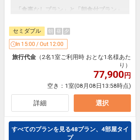
「食事なしプラン」と「朝食付プラン」
をご用意しています。
●「食事なしプラン」と「朝食付プラ
セミダブル
朝
昼
夕
ン」を掲載しています。
※ご覧のページがどちらかを
【食事条
In 15:00 / Out 12:00
件】
の項目でご確認のうえ、予約にお進
旅行代金
（2名1室ご利用時 おとな1名様あた
み下さい。
り）
77,900
円
設定期間：2026年4月1日～2026年9月
空き：
1室
(08月08日13:58時点)
30日
インターネットコース番号：DP-1-
詳細
選択
17618835
すべてのプランを見る
48プラン、4部屋タイ
プ