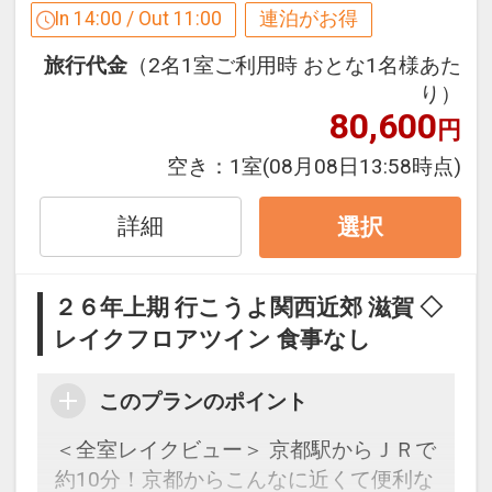
連泊の場合、
In 14:00 / Out 11:00
連泊がお得
1泊目より1泊につきおひとり様
５００
旅行代金
（2名1室ご利用時 おとな1名様あた
円引
り）
80,600
円
※割引適用後のご旅行代金は、カレンダ
ーからお進みいただいた後表示される
空き：
1室
(08月08日13:58時点)
「空室照会結果確認画面」でご確認くだ
さい。
詳細
選択
※宿泊期間中すべての日において人数・
氏名・客室タイプ・食事条件・プラン同
２６年上期 行こうよ関西近郊 滋賀 ◇
一であることが割引適用の条件となりま
レイクフロアツイン 食事なし
す。
このプランのポイント
連泊割引 設定除外日
下記期間は割引除外となります。
＜全室レイクビュー＞ 京都駅からＪＲで
約10分！京都からこんなに近くて便利な
【4月】25～30