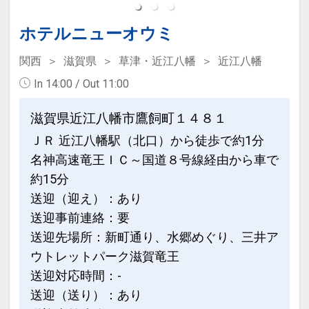
30日
インターネットコース番号：DP-1-
ホテルニューオウミ
17522467
関西
滋賀県
草津・近江八幡
近江八幡
In 14:00 / Out 11:00
滋賀県近江八幡市鷹飼町１４８１
ＪＲ 近江八幡駅（北口）から徒歩で約1分
名神高速竜王ＩＣ～国道８号線経由から車で
約15分
送迎（迎え）：あり
送迎事前連絡：要
送迎先場所：新町通り、水郷めぐり、三井ア
ウトレットパーク滋賀竜王
送迎対応時間：-
送迎（送り）：あり