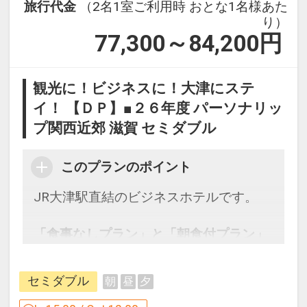
旅行代金
（2名1室ご利用時 おとな1名様あた
り）
77,300～84,200
円
観光に！ビジネスに！大津にステ
イ！ 【ＤＰ】■２６年度 パーソナリッ
プ関西近郊 滋賀 セミダブル
このプランのポイント
JR大津駅直結のビジネスホテルです。
「食事なしプラン」と「朝食付プラン」
をご用意しています。
●「食事なしプラン」と「朝食付プラ
セミダブル
朝
昼
夕
ン」を掲載しています。