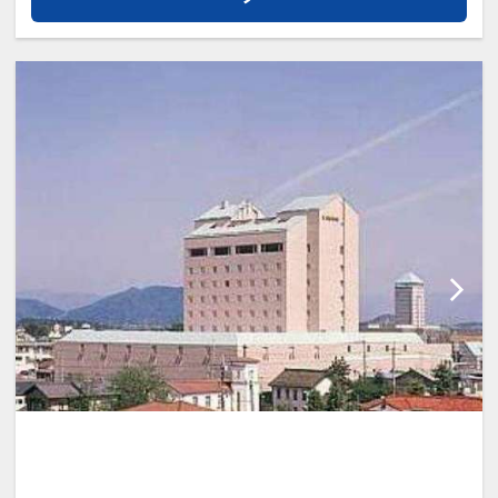
後に、厳選された甘酒、ビネガードリン
ク、お茶などですっきりとのどを潤し、
ソファでゆったりおくつろぎいただけま
す。
※時間帯によって提供するドリンクは異
なります。
●【佳趣（かしゅ）】自然・文化・人と
いったその土地ならではの魅力やストー
リーと出会えるアクティビティです。
※一部のドリンクやアクティビティは有
料です。詳しくはホテルホームページを
ご確認ください。
設定期間：2026年4月1日～2026年9月