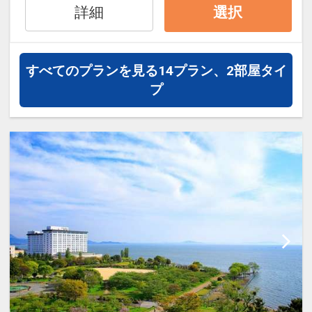
をご用意しています。
インターネットコース番号：DP-1-
詳細
選択
●「食事なしプラン」と「朝食付プラ
17525857
ン」を掲載しています。
※ご覧のページがどちらかを
【食事条
すべてのプランを見る
14プラン、2部屋タイ
件】
の項目でご確認のうえ、予約にお進
プ
み下さい。
設定期間：2026年4月1日～2027年3月
31日
インターネットコース番号：DP-1-
17353444