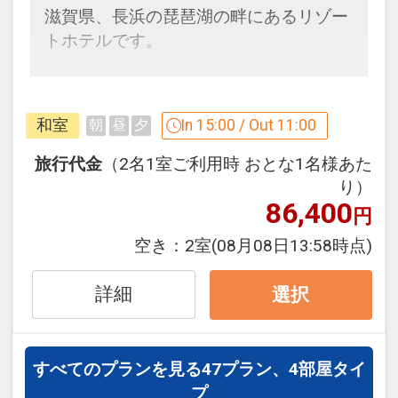
す。
滋賀県、長浜の琵琶湖の畔にあるリゾー
※時間帯によって提供するドリンクは異
トホテルです。
なります。
下記内容が含まれます。
●【佳趣（かしゅ）】自然・文化・人と
●ザ・ラウンジ
和室
In 15:00 / Out 11:00
朝
昼
夕
いったその土地ならではの魅力やストー
【15:00～18:00】ビールや、赤・白ワイ
リーと出会えるアクティビティです。
ン、ソフトドリンクを片手にゆったりと
旅行代金
（2名1室ご利用時 おとな1名様あた
お過ごしいただけます。
り）
※一部のドリンクやアクティビティは有
86,400
※提供メニューが変更となる場合あり。
円
料です。詳しくはホテルホームページを
【21:00～23:00】一日の締めくくりに、
空き：
2室
(08月08日13:58時点)
ご確認ください。
大人の時間を楽しむバータイム。お好み
のお酒とその土地ならではの逸品ととも
詳細
選択
に、思い思いにおくつろぎください。
設定期間：2026年4月1日～2026年9月
30日
●温泉ラウンジ
すべてのプランを見る
47プラン、4部屋タイ
インターネットコース番号：DP-1-
【15:00～23:00、6:00～10:00】湯上り
プ
17522467