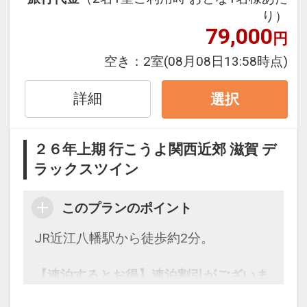
※割引適用後のご旅行代金は、カレンダ
り）
ーからお進みいただいた後表示される
79,000
円
「空室照会結果確認画面」でご確認くだ
さい
空き：
2室
(08月08日13:58時点)
※宿泊期間中すべての日において人数・
氏名・客室タイプ・食事条件・プラン同
詳細
選択
一であることが割引適用の条件となりま
す。
２６年上期 行こうよ関西近郊 滋賀 デ
ラックスツイン
「食事なしプラン」と「朝食付プラン」
をご用意しています。
このプランのポイント
●「食事なしプラン」と「朝食付プラ
ン」を掲載しています。
JR近江八幡駅から徒歩約2分。
※ご覧のページがどちらかを
【食事条
件】
の項目でご確認のうえ、予約にお進
【連泊するとお得】連泊割引がございま
み下さい。
す