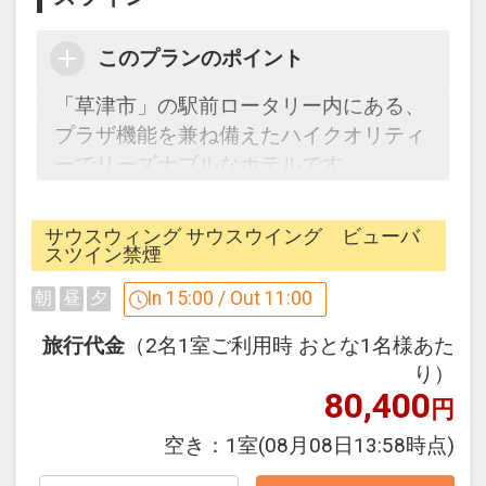
をご用意。
（１室につき滞在中１セット）
このプランのポイント
「草津市」の駅前ロータリー内にある、
※旅行代金に含まれます。
プラザ機能を兼ね備えたハイクオリティ
ーでリーズナブルなホテルです。
「食事なしプラン」と「朝食付プラン」
をご用意しています。
ここがポイント！
●「食事なしプラン」と「朝食付プラ
サウスウィング サウスウイング ビューバ
●お部屋内冷蔵庫に「緑茶１本・ミネラ
スツイン禁煙
ン」を掲載しています。
ルウォーター１本・スナック菓子１個」
※ご覧のページがどちらかを
【食事条
In 15:00 / Out 11:00
朝
昼
夕
をご用意。
件】
の項目でご確認のうえ、予約にお進
（１室につき滞在中１セット）
旅行代金
（2名1室ご利用時 おとな1名様あた
み下さい。
り）
80,400
※旅行代金に含まれます。
円
設定期間：2026年4月1日～2026年9月
空き：
1室
(08月08日13:58時点)
「食事なしプラン」と「朝食付プラン」
30日