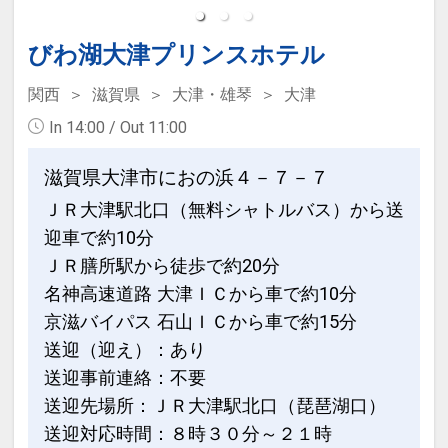
びわ湖大津プリンスホテル
関西
滋賀県
大津・雄琴
大津
In 14:00 / Out 11:00
滋賀県大津市におの浜４－７－７
ＪＲ大津駅北口（無料シャトルバス）から送
迎車で約10分
ＪＲ膳所駅から徒歩で約20分
名神高速道路 大津ＩＣから車で約10分
京滋バイパス 石山ＩＣから車で約15分
送迎（迎え）：あり
送迎事前連絡：不要
送迎先場所：ＪＲ大津駅北口（琵琶湖口）
送迎対応時間：８時３０分～２１時