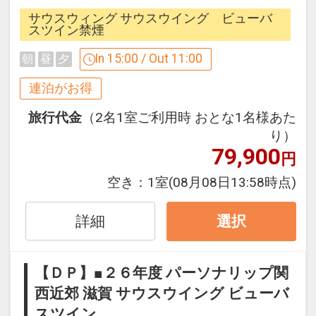
連泊するとお得！
サウスウィング サウスウイング ビューバ
連泊の場合、
スツイン禁煙
1泊目より1泊につきおひとり様
５００
In 15:00 / Out 11:00
朝
昼
夕
円引
連泊がお得
※割引適用後のご旅行代金は、カレンダ
旅行代金
（2名1室ご利用時 おとな1名様あた
ーからお進みいただいた後表示される
り）
「空室照会結果確認画面」でご確認くだ
79,900
円
さい
※宿泊期間中すべての日において人数・
空き：
1室
(08月08日13:58時点)
氏名・客室タイプ・食事条件・プラン同
一であることが割引適用の条件となりま
詳細
選択
す。
【ＤＰ】■２６年度 パーソナリップ関
ここがポイント！
西近郊 滋賀 サウスウイング ビューバ
●お部屋内冷蔵庫に「緑茶１本・ミネラ
スツイン
ルウォーター１本・スナック菓子１個」