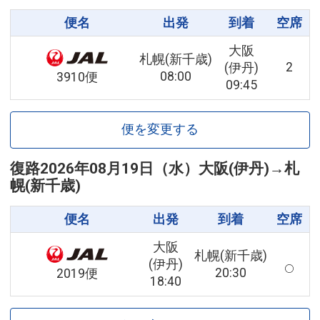
便名
出発
到着
空席
大阪
札幌(新千歳)
2
(伊丹)
08:00
3910便
09:45
便を変更する
復路
2026年08月19日（水）
大阪(伊丹)
→
札
幌(新千歳)
便名
出発
到着
空席
大阪
札幌(新千歳)
(伊丹)
20:30
2019便
18:40