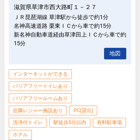
滋賀県草津市西大路町１－２７
ＪＲ琵琶湖線 草津駅から徒歩で約1分
名神高速道路 栗東ＩＣから車で約15分
新名神自動車道経由草津田上ＩＣから車で約
15分
地図
インターネットができる
バリアフリートイレあり
バリアフリールームあり
近隣レジャー施設あり
PC(貸出)
洗浄付トイレ
駅徒歩5分以内
有料駐車場
ホテル