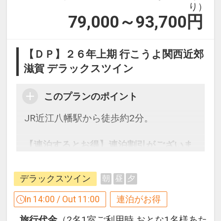
り）
79,000～93,700
円
【ＤＰ】２６年上期 行こうよ関西近郊
滋賀 デラックスツイン
このプランのポイント
JR近江八幡駅から徒歩約2分。
【連泊するとお得】連泊割引がございま
す
連泊の場合、
デラックスツイン
朝
昼
夕
1泊目より1泊につきおひとり様
５００
円引
In 14:00 / Out 11:00
連泊がお得
旅行代金
（2名1室ご利用時 おとな1名様あた