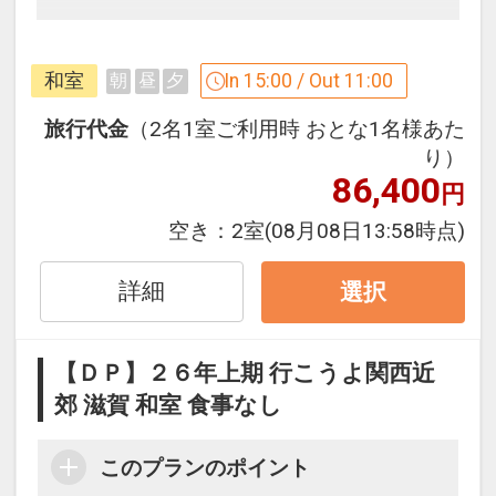
下記内容が含まれます。
●ザ・ラウンジ
和室
In 15:00 / Out 11:00
朝
昼
夕
【15:00～18:00】ビールや、赤・白ワイ
ン、ソフトドリンクを片手にゆったりと
旅行代金
（2名1室ご利用時 おとな1名様あた
お過ごしいただけます。
り）
86,400
※提供メニューが変更となる場合あり。
円
【21:00～23:00】一日の締めくくりに、
空き：
2室
(08月08日13:58時点)
大人の時間を楽しむバータイム。お好み
のお酒とその土地ならではの逸品ととも
詳細
選択
に、思い思いにおくつろぎください。
●温泉ラウンジ
【ＤＰ】２６年上期 行こうよ関西近
【15:00～23:00、6:00～10:00】湯上り
郊 滋賀 和室 食事なし
後に、厳選された甘酒、ビネガードリン
ク、お茶などですっきりとのどを潤し、
このプランのポイント
ソファでゆったりおくつろぎいただけま