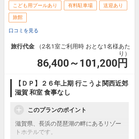
こども用プールあり
有料駐車場
送迎あり
旅館
口コミを見る
旅行代金
（2名1室ご利用時 おとな1名様あた
り）
86,400～101,200
円
【ＤＰ】２６年上期 行こうよ関西近郊
滋賀 和室 食事なし
このプランのポイント
滋賀県、長浜の琵琶湖の畔にあるリゾー
トホテルです。