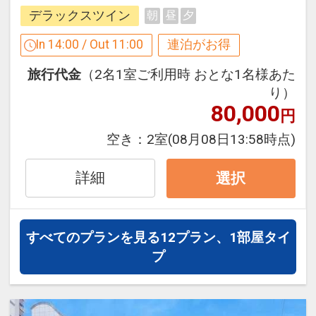
連泊の場合、
デラックスツイン
朝
昼
夕
1泊目より1泊につきおひとり様
５００
設定期間：2026年4月1日～2026年9月
円引
In 14:00 / Out 11:00
連泊がお得
30日
インターネットコース番号：DP-1-
旅行代金
（2名1室ご利用時 おとな1名様あた
※割引適用後のご旅行代金は、カレンダ
17522221
り）
ーからお進みいただいた後表示される
80,000
円
「空室照会結果確認画面」でご確認くだ
さい
空き：
2室
(08月08日13:58時点)
※宿泊期間中すべての日において人数・
氏名・客室タイプ・食事条件・プラン同
詳細
選択
一であることが割引適用の条件となりま
す。
すべてのプランを見る
12プラン、1部屋タイ
「食事なしプラン」と「朝食付プラン」
プ
をご用意しています。
●「食事なしプラン」と「朝食付プラ
ン」を掲載しています。