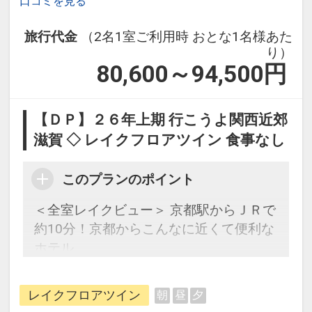
口コミを見る
旅行代金
（2名1室ご利用時 おとな1名様あた
り）
80,600～94,500
円
【ＤＰ】２６年上期 行こうよ関西近郊
滋賀 ◇ レイクフロアツイン 食事なし
このプランのポイント
＜全室レイクビュー＞ 京都駅からＪＲで
約10分！京都からこんなに近くて便利な
ホテル
【連泊するとお得】連泊割引がございま
レイクフロアツイン
朝
昼
夕
す