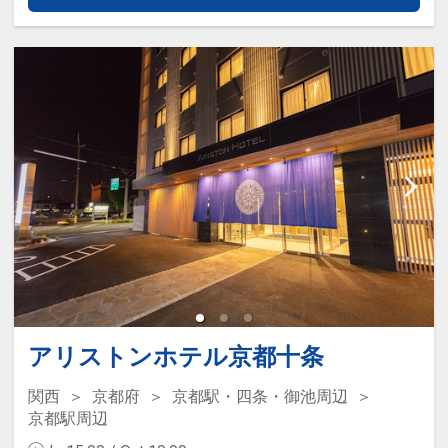
件】
の項目でご確認のうえ、予約にお進
み下さい。
設定期間：2026年4月1日～2026年11月
30日
インターネットコース番号：DP-1-
17413295
アリストンホテル京都十条
関西
京都府
京都駅・四条・御池周辺
京都駅周辺