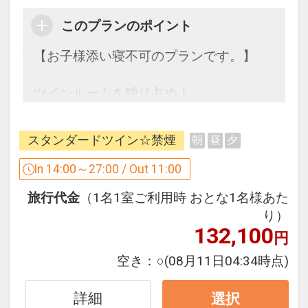
このプランのポイント
【お子様添い寝不可のプランです。】
ツインルームを独り占め！
シンプルに泊まりたい方におすすめの素
泊まりプランです♪
スタンダードツイン☆禁煙
朝
昼
夕
【注意】
In 14:00～27:00 / Out 11:00
お子様添い寝不可のプランです。
旅行代金
（1名1室ご利用時 おとな1名様あた
お子様添い寝をご希望の場合、他のプラ
り）
ンをご利用ください。
132,100
円
・大浴場、サウナも営業中です。
空き：
○
(08月11日04:34時点)
設定期間：2021年12月17日～2027年3
月1日
詳細
選択