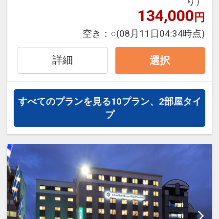
り）
品揃え豊富な和風・洋風メニューをご用
134,000
円
意しております。
朝食は、新型コロナウィルス感染症への
空き：
○
(08月11日04:34時点)
対策を実施した上で、通常通り、ビュッ
フェ形式でご提供しております。
詳細
選択
・大浴場、サウナも営業中です。
【注意】
お子様添い寝不可のプランです。
すべてのプランを見る
10プラン、2部屋タイ
お子様添い寝をご希望の場合、他のプラ
プ
ンをご利用ください。
設定期間：2021年12月17日～2027年3
月1日
インターネットコース番号：DP-2-
200000000740