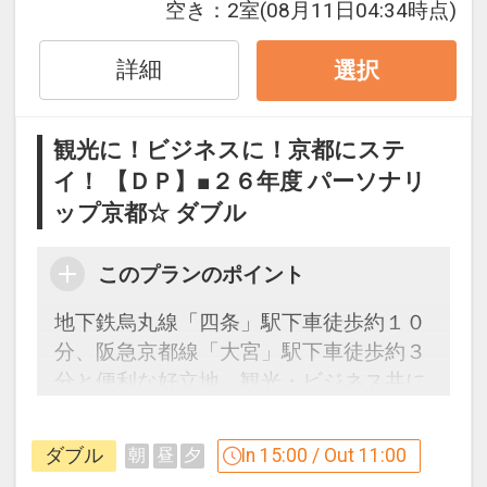
空き：
2室
(08月11日04:34時点)
件】
の項目でご確認のうえ、予約にお進
み下さい。
詳細
選択
設定期間：2026年4月1日～2026年9月
観光に！ビジネスに！京都にステ
30日
イ！ 【ＤＰ】■２６年度 パーソナリ
インターネットコース番号：DP-1-
ップ京都☆ ダブル
17510253
このプランのポイント
地下鉄烏丸線「四条」駅下車徒歩約１０
分、阪急京都線「大宮」駅下車徒歩約３
分と便利な好立地。観光・ビジネス共に
新たな拠点としてご利用いただけます。
ダブル
In 15:00 / Out 11:00
朝
昼
夕
「食事なしプラン」と「朝食付プラン」