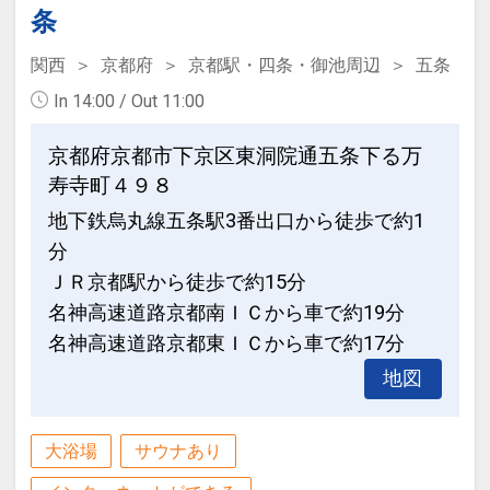
条
関西
京都府
京都駅・四条・御池周辺
五条
In 14:00 / Out 11:00
京都府京都市下京区東洞院通五条下る万
寿寺町４９８
地下鉄烏丸線五条駅3番出口から徒歩で約1
分
ＪＲ京都駅から徒歩で約15分
名神高速道路京都南ＩＣから車で約19分
名神高速道路京都東ＩＣから車で約17分
地図
大浴場
サウナあり