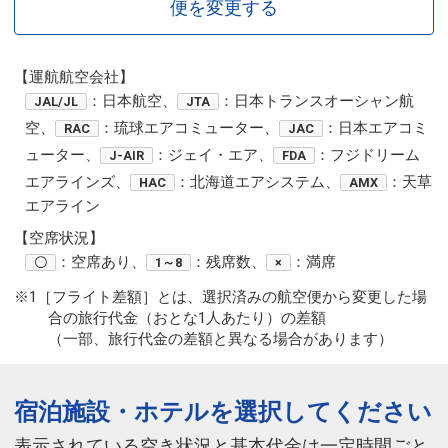
便を変更する
【運航航空会社】
：日本航空、
：日本トランスオーシャン航
JAL/JL
JTA
空、
：琉球エアコミューター、
：日本エアコミ
RAC
JAC
ューター、
：ジェイ・エア、
：フジドリーム
J-AIR
FDA
エアラインズ、
：北海道エアシステム、
：天草
HAC
AMX
エアライン
【空席状況】
：空席あり、
：残席数、
：満席
〇
1～8
×
※1［フライト差額］とは、選択済みの航空便から変更した場
合の旅行代金（おとな1人あたり）の差額
（一部、旅行代金の差額と異なる場合があります）
宿泊施設・ホテルを選択してください
表示されている空き状況と基本代金は一定時間ごと