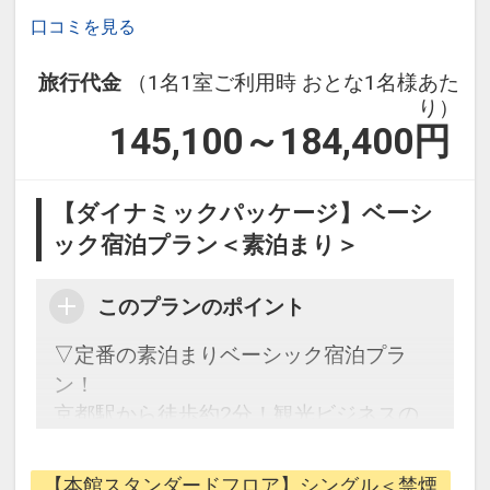
口コミを見る
旅行代金
（1名1室ご利用時 おとな1名様あた
り）
145,100～184,400
円
【ダイナミックパッケージ】ベーシ
ック宿泊プラン＜素泊まり＞
このプランのポイント
▽定番の素泊まりベーシック宿泊プラ
ン！
京都駅から徒歩約2分！観光ビジネスの
拠点にはやっぱり「都ホテル 京都八条」
がいいね！
【本館スタンダードフロア】シングル＜禁煙