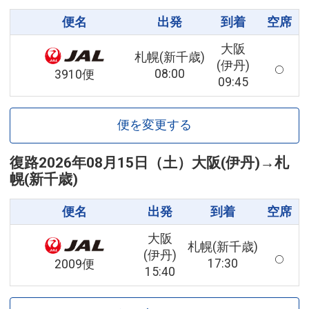
便名
出発
到着
空席
大阪
札幌(新千歳)
(伊丹)
08:00
3910便
09:45
便を変更する
復路
2026年08月15日（土）
大阪(伊丹)
→
札
幌(新千歳)
便名
出発
到着
空席
大阪
札幌(新千歳)
(伊丹)
17:30
2009便
15:40