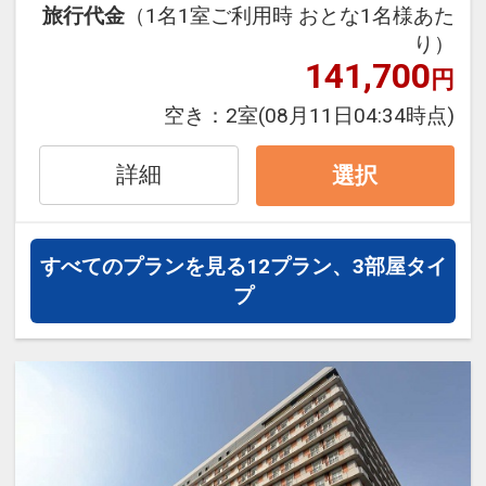
をご用意しています。
旅行代金
（1名1室ご利用時 おとな1名様あた
●「食事なしプラン」と「朝食付プラ
り）
141,700
ン」を掲載しています。
円
※ご覧のページがどちらかを
【食事条
空き：
2室
(08月11日04:34時点)
件】
の項目でご確認のうえ、予約にお進
み下さい。
詳細
選択
設定期間：2026年4月1日～2027年3月
すべてのプランを見る
12プラン、3部屋タイ
31日
プ
インターネットコース番号：DP-1-
17412956