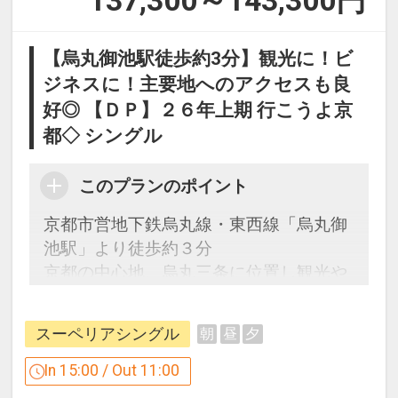
137,300～143,300
円
【烏丸御池駅徒歩約3分】観光に！ビ
ジネスに！主要地へのアクセスも良
好◎ 【ＤＰ】２６年上期 行こうよ京
都◇ シングル
このプランのポイント
京都市営地下鉄烏丸線・東西線「烏丸御
池駅」より徒歩約３分
京都の中心地、烏丸三条に位置し観光や
ビジネスの拠点に最適。
スーペリアシングル
朝
昼
夕
「食事なしプラン」と「朝食付プラン」
をご用意しています。
In 15:00 / Out 11:00
●「食事なしプラン」と「朝食付プラ