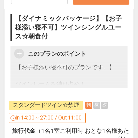
インターネットコース番号：DP-2-
200000000737
【ダイナミックパッケージ】【お子
様添い寝不可】ツインシングルユー
ス☆朝食付
このプランのポイント
【お子様添い寝不可のプランです。】
ツインルームを独り占め！
こちらのプランは朝食付きです♪
スタンダードツイン☆禁煙
朝
昼
夕
《ご朝食》
★営業時間★6：30～9：30（10：00閉
In 14:00～27:00 / Out 11:00
店）
旅行代金
（1名1室ご利用時 おとな1名様あた
朝食はビュッフェスタイルです。