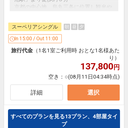
京都の中心地、烏丸三条に位置し観光や
ビジネスの拠点に最適。
スーペリアシングル
朝
昼
夕
うれしいポイント
●天然温泉付スパ「トリニテ」利用OK！
In 15:00 / Out 11:00
※休業日を除く
旅行代金
（1名1室ご利用時 おとな1名様あた
※毎月の休業日はホテルホームページ等
り）
でご確認ください。
137,800
円
※旅行代金に含まれます。
空き：
○
(08月11日04:34時点)
「食事なしプラン」と「朝食付プラン」
詳細
選択
をご用意しています。
●「食事なしプラン」と「朝食付プラ
ン」を掲載しています。
すべてのプランを見る
13プラン、4部屋タイ
※ご覧のページがどちらかを
【食事条
プ