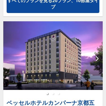
すべてのプランを見る
20プラン、10部屋タイ
※特色・ポイントは旅行代金に含まれて
プ
おります。
設定期間：2021年12月17日～2027年3
月16日
インターネットコース番号：DP-2-
200000000620
ベッセルホテルカンパーナ京都五