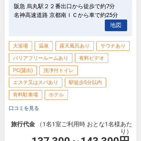
阪急 烏丸駅２２番出口から徒歩で約7分
名神高速道路 京都南ＩＣから車で約25分
地図
大浴場
温泉
露天風呂あり
サウナあり
バリアフリールームあり
有料ビデオ
PC(貸出)
洗浄付トイレ
エステ又はスパあり
駅徒歩5分以内
有料駐車場
ホテル
口コミを見る
旅行代金
（1名1室ご利用時 おとな1名様あた
り）