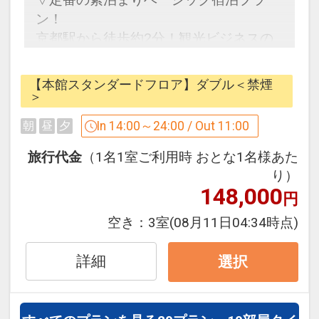
インターネットコース番号：DP-2-
ン！
200000000620
京都駅から徒歩約2分！観光ビジネスの
拠点にはやっぱり「都ホテル 京都八条」
がいいね！
【本館スタンダードフロア】ダブル＜禁煙
＞
【ホテルご案内】
In 14:00～24:00 / Out 11:00
朝
昼
夕
◆ＪＲ・新幹線・近鉄京都駅八条口より
徒歩2分！
旅行代金
（1名1室ご利用時 おとな1名様あた
◆チェックイン前・アウト後のお荷物は
り）
148,000
クロークでお預かりいたします。
円
◆京都観光のご相談・お食事のご予約等
空き：
3室
(08月11日04:34時点)
は「コンシェルジュ」にお気軽にお問い
合せ下さい。
詳細
選択
◆フロントにて京都観光MAPご用意して
おります。