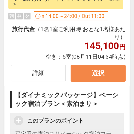
＞
【ホテルご案内】
In 14:00～24:00 / Out 11:00
朝
昼
夕
◆ＪＲ・新幹線・近鉄京都駅八条口より
徒歩2分！
旅行代金
（1名1室ご利用時 おとな1名様あた
◆チェックイン前・アウト後のお荷物は
り）
145,100
クロークでお預かりいたします。
円
◆京都観光のご相談・お食事のご予約等
空き：
5室
(08月11日04:34時点)
は「コンシェルジュ」にお気軽にお問い
合せ下さい。
詳細
選択
◆フロントにて京都観光MAPご用意して
おります。
【ダイナミックパッケージ】ベーシ
※特色・ポイントは旅行代金に含まれて
ック宿泊プラン＜素泊まり＞
おります。
このプランのポイント
設定期間：2021年12月17日～2027年3
月16日
▽定番の素泊まりベーシック宿泊プラ