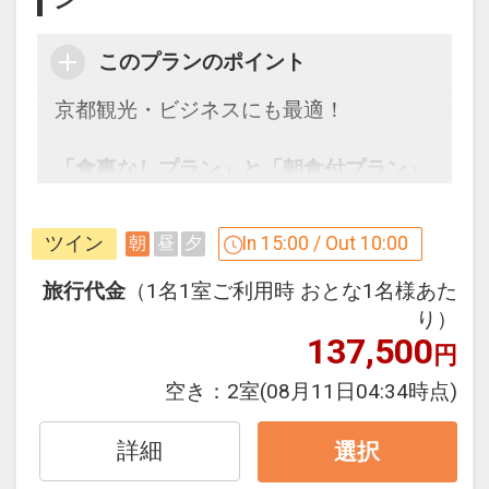
ン
このプランのポイント
京都観光・ビジネスにも最適！
「食事なしプラン」と「朝食付プラン」
をご用意しています。
●「食事なしプラン」と「朝食付プラ
ツイン
In 15:00 / Out 10:00
朝
昼
夕
ン」を掲載しています。
※ご覧のページの
【食事条件】
をお確か
旅行代金
（1名1室ご利用時 おとな1名様あた
めのうえ、ご予約にお進みください。
り）
137,500
円
設定期間：2026年4月1日～2026年11月
空き：
2室
(08月11日04:34時点)
30日
インターネットコース番号：DP-1-
詳細
選択
17414854