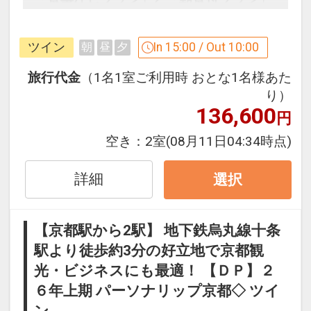
をご用意しています。
●「食事なしプラン」と「朝食付プラ
ツイン
In 15:00 / Out 10:00
朝
昼
夕
ン」を掲載しています。
※ご覧のページの
【食事条件】
をお確か
旅行代金
（1名1室ご利用時 おとな1名様あた
めのうえ、ご予約にお進みください。
り）
136,600
円
設定期間：2026年4月1日～2026年11月
空き：
2室
(08月11日04:34時点)
30日
インターネットコース番号：DP-1-
詳細
選択
17414854
【京都駅から2駅】 地下鉄烏丸線十条
駅より徒歩約3分の好立地で京都観
光・ビジネスにも最適！ 【ＤＰ】２
６年上期 パーソナリップ京都◇ ツイ