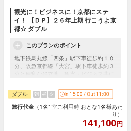
観光に！ビジネスに！京都にステ
イ！ 【ＤＰ】２６年上期 行こうよ京
都☆ ダブル
このプランのポイント
地下鉄烏丸線「四条」駅下車徒歩約１０
分、阪急京都線「大宮」駅下車徒歩約３
分と便利な好立地。観光・ビジネス共に
新たな拠点としてご利用いただけます。
ダブル
In 15:00 / Out 11:00
朝
昼
夕
「食事なしプラン」と「朝食付プラン」
をご用意しています。
旅行代金
（1名1室ご利用時 おとな1名様あた
●「食事なしプラン」と「朝食付プラ
り）
141,100
ン」を掲載しています。
円
※ご覧のページがどちらかを
【食事条