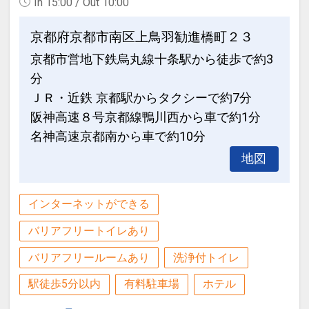
In 15:00 / Out 10:00
京都府京都市南区上鳥羽勧進橋町２３
京都市営地下鉄烏丸線十条駅から徒歩で約3
分
ＪＲ・近鉄 京都駅からタクシーで約7分
阪神高速８号京都線鴨川西から車で約1分
名神高速京都南から車で約10分
地図
インターネットができる
バリアフリートイレあり
バリアフリールームあり
洗浄付トイレ
駅徒歩5分以内
有料駐車場
ホテル