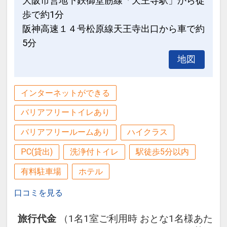
・通天閣まで約25分
大阪市営地下鉄御堂筋線「天王寺駅」から徒
・大阪城まで約15分
歩で約1分
阪神高速１４号松原線天王寺出口から車で約
設定期間：2021年12月21日～2027年6
5分
月30日
地図
インターネットコース番号：DP-2-
200000003729
インターネットができる
バリアフリートイレあり
バリアフリールームあり
ハイクラス
PC(貸出)
洗浄付トイレ
駅徒歩5分以内
有料駐車場
ホテル
口コミを見る
旅行代金
（1名1室ご利用時 おとな1名様あた