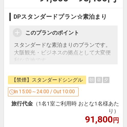
DPスタンダードプラン☆素泊まり
このプランのポイント
スタンダードな素泊まりのプランです。
大阪観光・ビジネスの拠点として大変便
利な立地です。
周辺にはコンビニ・スーパーもあり、ラ
ンドリーコーナーも完備で、急なご宿泊
【禁煙】スタンダードシングル
朝
昼
夕
や長期滞在の方にもオススメです。
In 15:00～24:00 / Out 10:00
【当館のおすすめポイント】
旅行代金
（1名1室ご利用時 おとな1名様あた
■全館無料Wi-Fi完備
り）
■チェックイン前の荷物預かり無料 ※チ
91,800
円
ェックアウト後は有料（1点につき500