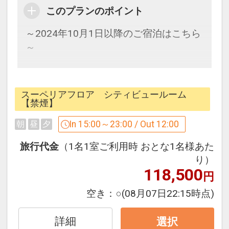
セパレート！
このプランのポイント
○全室加湿機能付空気清浄機完備
○全館Wi-Fi接続可能
～2024年10月1日以降のご宿泊はこちら
○チェックイン／15:00 チェックアウト
～
／12:00
シンプルな素泊まりプランです。
■ユニバーサル・スタジオ・ジャパンか
スーペリアフロア シティビュールーム
ら徒歩約1分
パークに一番近い、オフィシャルホテ
【禁煙】
ル。
In 15:00～23:00 / Out 12:00
朝
昼
夕
設定期間：2024年10月1日～2027年7月
ユニバーサルシティ駅と、パークを結ぶ
31日
メインストリートに面した絶好のロケー
旅行代金
（1名1室ご利用時 おとな1名様あた
インターネットコース番号：DP-2-
ション！
り）
200000034891
118,500
パークで見た夢の続きを是非このホテル
円
でご堪能下さい！！
空き：
○
(08月07日22:15時点)
■ご注意■
詳細
選択
○画像は一例です。お部屋のデザインは