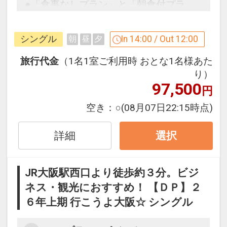
●「食事なしプラン」と「朝食付プラ
ン」を掲載しています。
※ご覧のページがどちらかを
【食事条
シングル
In 14:00 / Out 12:00
朝
昼
夕
件】
の項目でご確認のうえ、予約にお進
み下さい。
旅行代金
（1名1室ご利用時 おとな1名様あた
り）
97,500
円
設定期間：2026年4月1日～2027年3月
空き：
○
(08月07日22:15時点)
31日
インターネットコース番号：DP-1-
詳細
選択
17406634
JR大阪駅西口より徒歩約３分。ビジ
ネス・観光におすすめ！ 【ＤＰ】２
６年上期 行こうよ大阪☆ シングル