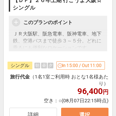
【ＤＰ】２６年上期 行こうよ大阪☆
シングル
このプランのポイント
ＪＲ大阪駅、阪急電車、阪神電車、地下
鉄、空港バスまで徒歩３～５分。どれに
乗るにも便利なロケーションです。
設定期間：2026年4月1日～2026年9月
シングル
In 15:00 / Out 11:00
朝
昼
夕
30日
インターネットコース番号：DP-1-
旅行代金
（1名1室ご利用時 おとな1名様あた
17533954
り）
96,400
円
空き：
○
(08月07日22:15時点)
詳細
選択