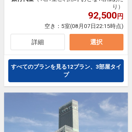
10：30
・海遊館まで約40分
り）
大阪名物の肉吸いや串カツ、定番の和洋
92,500
・道頓堀まで約15分
円
メニューも取り揃えたバラエティー豊か
・通天閣まで約25分
な朝食をご用意。
空き：
5室
(08月07日22:15時点)
・大阪城まで約15分
新型コロナ感染対策もしっかりと行い提
供させていただきますのでご協力をお願
詳細
選択
設定期間：2021年12月21日～2027年6
いいたします。
月30日
※状況により提供内容が変更になる場合
インターネットコース番号：DP-2-
がございます。
すべてのプランを見る
12プラン、3部屋タイ
200000003728
プ
【当館のおすすめポイント】
■全館無料Wi-Fi完備
■チェックイン前の荷物預かり無料 ※チ
ェックアウト後は有料（1点につき500
円）
■ロビーにはウェルカムドリンクをご用
意（14：00～24：00）