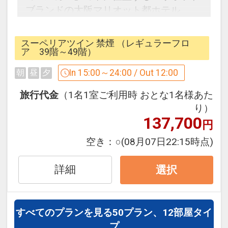
ムはオープンバスの間取りを採用し、
ブランドの大阪マリオット都ホテル。
バスルームから客室越しに外の景色をお
標準的な客室となる38平米のスーペリ
楽しみいただけます。
ア・デラックスルームは、39階～49階
スーペリアツイン 禁煙 （レギュラーフロ
※デラックスツインは南側（堺方面）に
のレギュラーフロアに位置し、
ア 39階～49階）
面しております。
大きな窓から広がる大阪の景色・夜景を
In 15:00～24:00 / Out 12:00
朝
昼
夕
※デラックスキングは北側（梅田方面）
お部屋からお楽しみいただけます。
もしくは南側（堺方面）に面しておりま
旅行代金
（1名1室ご利用時 おとな1名様あた
すが、
○スーペリアルーム○
り）
お部屋の向きの確約は出来かねます。
137,700
床から天井まで広がる大きな窓があり、
円
開放的でゆとりのあるお部屋です。
空き：
○
(08月07日22:15時点)
設定期間：2022年1月6日～2027年3月
セパレートの洗い場付きのバスルームに
31日
は深めのバスタブを備え、バスタイムも
詳細
選択
インターネットコース番号：DP-2-
ごゆっくりとお寛ぎいただけます。
200000008294
※バスルームから外の景色はご覧いただ
けません。予めご了承ください。
すべてのプランを見る
50プラン、12部屋タイ
※北に面したお部屋と、一部に南に面し
プ