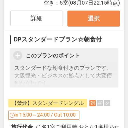
円）
空き：
5室
(08月07日22:15時点)
■ロビーにはウェルカムドリンクをご用
意（14：00～24：00）
詳細
選択
■館内設備：・電子レンジ・自動販売
機・コインランドリー
DPスタンダードプラン☆朝食付
■周辺施設：コンビニまで徒歩1分・スー
パーまで徒歩5分
このプランのポイント
【アクセス情報】
スタンダードな朝食付きのプランです。
・地下街「泉の広場」M14から徒歩約3
大阪観光・ビジネスの拠点として大変便
分
利な立地です。
・JR大阪駅/阪急・阪神・大阪メトロ各
周辺にはコンビニ・スーパーもあり、ラ
線梅田駅から徒歩約10分
ンドリーコーナーも完備で、急なご宿泊
【禁煙】スタンダードシングル
朝
昼
夕
や長期滞在の方にもオススメです。
観光地までの目安時間（公共交通機関利
In 15:00～24:00 / Out 10:00
用）
【朝食バイキング】営業時間：6：30～
・ユニバーサルシティ駅まで約20分
旅行代金
（1名1室ご利用時 おとな1名様あた