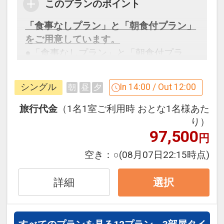
このプランのポイント
「食事なしプラン」と「朝食付プラン」
をご用意しています。
●「食事なしプラン」と「朝食付プラ
ン」を掲載しています。
※ご覧のページがどちらかを
【食事条
シングル
In 14:00 / Out 12:00
朝
昼
夕
件】
の項目でご確認のうえ、予約にお進
み下さい。
旅行代金
（1名1室ご利用時 おとな1名様あた
り）
97,500
円
設定期間：2026年4月1日～2026年9月
空き：
○
(08月07日22:15時点)
30日
インターネットコース番号：DP-1-
詳細
選択
17511066