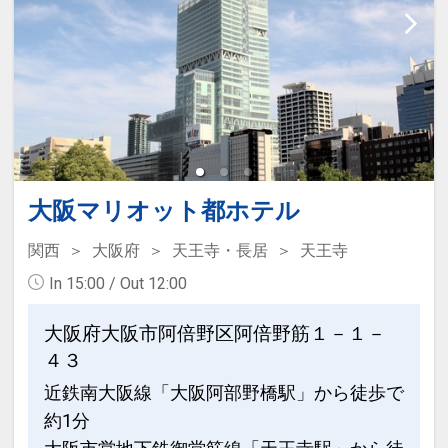
■館内設備：・電子レンジ・自動販売
機・コインランドリー
■周辺施設：コンビニまで徒歩1分・スー
パーまで徒歩5分
【アクセス情報】
・地下街「泉の広場」M14から徒歩約3
分
大阪マリオット都ホテル
・JR大阪駅/阪急・阪神・大阪メトロ各
関西
大阪府
天王寺・長居
天王寺
線梅田駅から徒歩約10分
In 15:00 / Out 12:00
観光地までの目安時間（公共交通機関利
大阪府大阪市阿倍野区阿倍野筋１－１－
用）
４３
・ユニバーサルシティ駅まで約20分
近鉄南大阪線「大阪阿部野橋駅」から徒歩で
・海遊館まで約40分
約1分
・道頓堀まで約15分