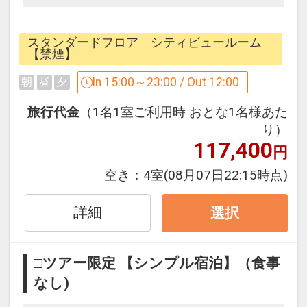
シンプルな素泊まりプランです。
スタンダードフロア シティビュールーム
パークに一番近い、オフィシャルホテ
【禁煙】
ル。
In 15:00～23:00 / Out 12:00
朝
昼
夕
ユニバーサルシティ駅と、パークを結ぶ
メインストリートに面した絶好のロケー
旅行代金
（1名1室ご利用時 おとな1名様あた
ション！
り）
117,400
パークで見た夢の続きを是非このホテル
円
でご堪能下さい！！
空き：
4室
(08月07日22:15時点)
■ご注意■
詳細
選択
○画像は一例です。お部屋のデザインは
お選びいただけません
□ツアー限定 【シンプル宿泊】（食事
■お部屋■
なし)
○全室洗い場付のバスルームとトイレは