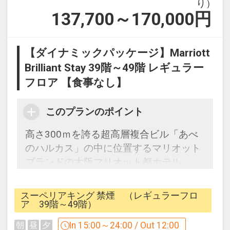
り）
137,700～170,000
円
【ダイナミックパッケージ】Marriott
Brilliant Stay 39階～49階 レギュラー
フロア 【食事なし】
このプランのポイント
高さ300ｍを誇る超高層複合ビル「あべ
のハルカス」の中に位置するマリオット
ブランドの大阪マリオット都ホテル。
標準的な客室となる38平米のスーペリ
ア・デラックスルームは、39階～49階の
スーペリアキング 禁煙 （レギュラーフロ
レギュラーフロアに位置し、
ア 39階～49階）
大きな窓から広がる大阪の景色・夜景を
In 15:00～24:00 / Out 12:00
朝
昼
夕