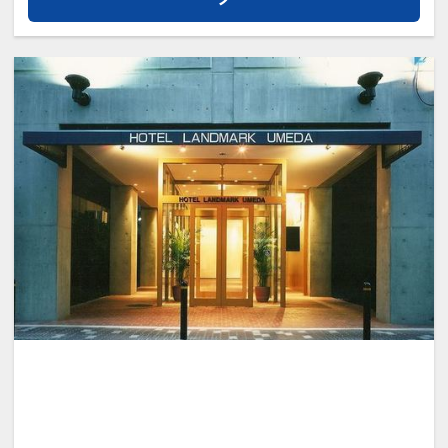
たお部屋がございますが、お部屋の向き
の確約は出来かねます。
○デラックスルーム○
38平米のゆったりとしたデラックスルー
ムはオープンバスの間取りを採用し、
バスルームから客室越しに外の景色をお
楽しみいただけます。
※デラックスツインは南側（堺方面）に
面しております。
※デラックスキングは北側（梅田方面）
もしくは南側（堺方面）に面しておりま
すが、
お部屋の向きの確約は出来かねます。
設定期間：2022年1月6日～2027年3月