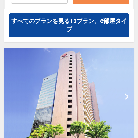
お選びいただけません
すべてのプランを見る
12プラン、6部屋タイ
■お部屋■
プ
○全室洗い場付のバスルームとトイレは
セパレート！
○全室加湿機能付空気清浄機完備
○全館Wi-Fi接続可能
○チェックイン／15:00 チェックアウト
／12:00
■ユニバーサル・スタジオ・ジャパンか
ら徒歩約1分
設定期間：2024年10月1日～2027年7月
31日
インターネットコース番号：DP-2-