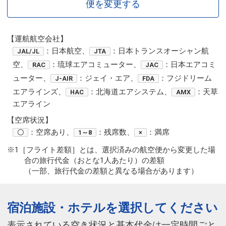
便を変更する
【運航航空会社】
：日本航空、
：日本トランスオーシャン航
JAL/JL
JTA
空、
：琉球エアコミューター、
：日本エアコミ
RAC
JAC
ューター、
：ジェイ・エア、
：フジドリーム
J-AIR
FDA
エアラインズ、
：北海道エアシステム、
：天草
HAC
AMX
エアライン
【空席状況】
：空席あり、
：残席数、
：満席
〇
1～8
×
※1［フライト差額］とは、選択済みの航空便から変更した場
合の旅行代金（おとな1人あたり）の差額
（一部、旅行代金の差額と異なる場合があります）
宿泊施設・ホテルを選択してください
表示されている空き状況と基本代金は一定時間ごと