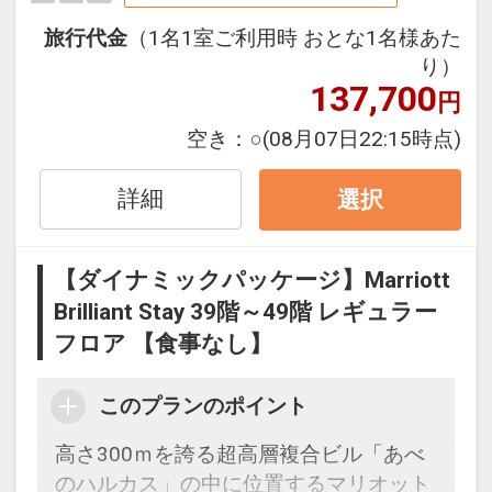
お部屋からお楽しみいただけます。
旅行代金
（1名1室ご利用時 おとな1名様あた
○スーペリアルーム○
り）
137,700
床から天井まで広がる大きな窓があり、
円
開放的でゆとりのあるお部屋です。
空き：
○
(08月07日22:15時点)
セパレートの洗い場付きのバスルームに
は深めのバスタブを備え、バスタイムも
詳細
選択
ごゆっくりとお寛ぎいただけます。
※バスルームから外の景色はご覧いただ
けません。予めご了承ください。
【ダイナミックパッケージ】Marriott
※北に面したお部屋と、一部に南に面し
Brilliant Stay 39階～49階 レギュラー
たお部屋がございますが、お部屋の向き
フロア 【食事なし】
の確約は出来かねます。
このプランのポイント
○デラックスルーム○
高さ300ｍを誇る超高層複合ビル「あべ
38平米のゆったりとしたデラックスルー
のハルカス」の中に位置するマリオット