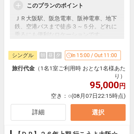
このプランのポイント
ＪＲ大阪駅、阪急電車、阪神電車、地下
鉄、空港バスまで徒歩３～５分。どれに
乗るにも便利なロケーションです。
設定期間：2026年4月1日～2026年9月
シングル
In 15:00 / Out 11:00
朝
昼
夕
30日
インターネットコース番号：DP-1-
旅行代金
（1名1室ご利用時 おとな1名様あた
17647663
り）
95,000
円
空き：
○
(08月07日22:15時点)
詳細
選択