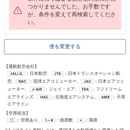
つかりませんでした。お手数です
が、条件を変えて再検索してくださ
い。
便を変更する
【運航航空会社】
：日本航空、
：日本トランスオーシャン航
JAL/JL
JTA
空、
：琉球エアコミューター、
：日本エアコミ
RAC
JAC
ューター、
：ジェイ・エア、
：フジドリーム
J-AIR
FDA
エアラインズ、
：北海道エアシステム、
：天草
HAC
AMX
エアライン
【空席状況】
：空席あり、
：残席数、
：満席
〇
1～8
×