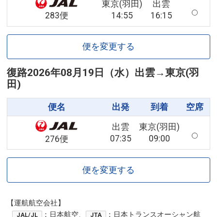
東京(羽田)
出雲
14:55
16:15
283便
便を変更する
復路
2026年08月19日（水）
出雲
→
東京(羽
田)
便名
出発
到着
空席
出雲
東京(羽田)
07:35
09:00
276便
便を変更する
【運航航空会社】
：日本航空、
：日本トランスオーシャン航
JAL/JL
JTA