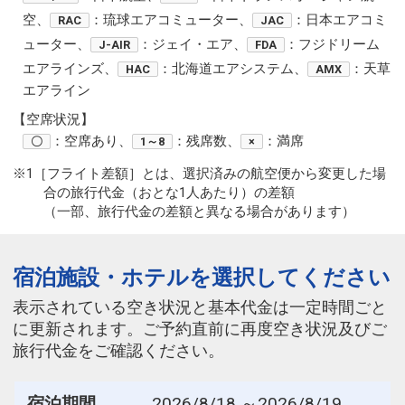
空、
：琉球エアコミューター、
：日本エアコミ
RAC
JAC
ューター、
：ジェイ・エア、
：フジドリーム
J-AIR
FDA
エアラインズ、
：北海道エアシステム、
：天草
HAC
AMX
エアライン
【空席状況】
：空席あり、
：残席数、
：満席
〇
1～8
×
※1［フライト差額］とは、選択済みの航空便から変更した場
合の旅行代金（おとな1人あたり）の差額
（一部、旅行代金の差額と異なる場合があります）
宿泊施設・ホテルを選択してください
表示されている空き状況と基本代金は一定時間ごと
に更新されます。ご予約直前に再度空き状況及びご
旅行代金をご確認ください。
宿泊期間
2026/8/18 ～2026/8/19