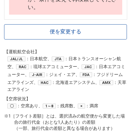
い。
便を変更する
【運航航空会社】
：日本航空、
：日本トランスオーシャン航
JAL/JL
JTA
空、
：琉球エアコミューター、
：日本エアコミ
RAC
JAC
ューター、
：ジェイ・エア、
：フジドリーム
J-AIR
FDA
エアラインズ、
：北海道エアシステム、
：天草
HAC
AMX
エアライン
【空席状況】
：空席あり、
：残席数、
：満席
〇
1～8
×
※1［フライト差額］とは、選択済みの航空便から変更した場
合の旅行代金（おとな1人あたり）の差額
（一部、旅行代金の差額と異なる場合があります）