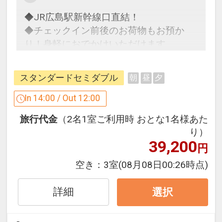
設定期間：2021年12月27日～2027年1
◆JR広島駅新幹線口直結！
月31日
◆チェックイン前後のお荷物もお預か
インターネットコース番号：DP-2-
り！身軽におでかけいただけます
200000005697
◆快適なフィット感のテンピュール枕な
どこだわりの寝具で翌朝すっきり！
スタンダードセミダブル
朝
昼
夕
「食事なしプラン」と「朝食付プラン」
In 14:00 / Out 12:00
をご用意しています。
旅行代金
（2名1室ご利用時 おとな1名様あた
●「食事なしプラン」と「朝食付プラ
り）
ン」を掲載しています。
39,200
円
※ご覧のページの
【食事条件】
をお確か
めのうえ、ご予約にお進みください。
空き：
3室
(08月08日00:26時点)
設定期間：2026年4月1日～2026年9月
詳細
選択
30日
インターネットコース番号：DP-1-