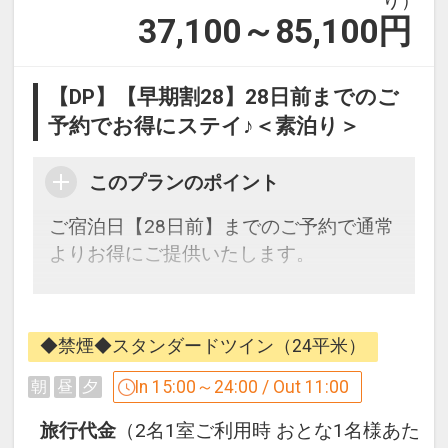
り）
37,100～85,100
円
【DP】【早期割28】28日前までのご
予約でお得にステイ♪＜素泊り＞
このプランのポイント
ご宿泊日【28日前】までのご予約で通常
よりお得にご提供いたします。
広島市内中心部、基町・紙屋町エリアの
好立地！
◆禁煙◆スタンダードツイン（24平米）
立地抜群のホテルに早めに予約して、お
得に快適な広島ステイを。
In 15:00～24:00 / Out 11:00
朝
昼
夕
旅行代金
（2名1室ご利用時 おとな1名様あた