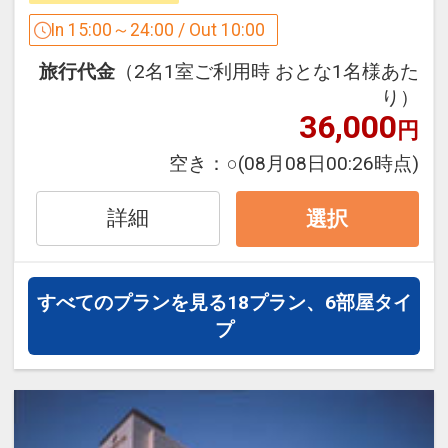
ト徒歩約3分
【男女大浴場】人工温泉「準天然」光明
In 15:00～24:00 / Out 10:00
石温泉【鯉城の湯】午後４：００～午前
【近隣情報】
旅行代金
（2名1室ご利用時 おとな1名様あた
１：００ 午前６：００～９：００
※観光
り）
世界遺産原爆ドーム 徒歩約10分
36,000
円
【ネット環境】全室でWi-Fiがご利用頂け
平和記念公園 徒歩約10分
ます。パソコンはLAN接続も可能(LAN
空き：
○
(08月08日00:26時点)
お好み村 徒歩約10分
ケーブル全室完備)
繁華街まで 徒歩10分圏内
詳細
選択
新市民球場 タクシーで約10分
【客室設備】液晶テレビ(地上デジタル
広島城 徒歩約15分
対応)、インターネットＬＡＮ・ＷＩＦ
世界遺産厳島神社 路面電車約60分
Ｉ対応､ユニットバス､シャワートイレ、
すべてのプランを見る
18プラン、6部屋タイ
県立体育館（グリーンアリーナ）徒歩約
個別空調､デュベ（羽毛布団）、明るい
プ
15分
シーリングライト､電気ポット､歯ブラ
シ、髭剃り、ブラシ、バスタオル、フェ
※ビジネス・・・紙屋町、大手町はホテ
イスタオル、ハンドタオル、浴衣、シャ
ル周辺の好立地！！
ンプー､コンディショナー、ボディソー
国際会議場 徒歩約10分