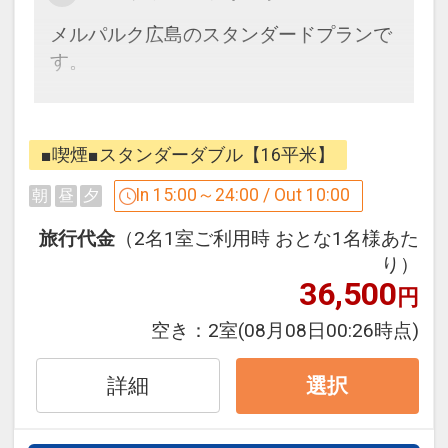
・乾燥機：1回 100円（約30分）
メルパルク広島のスタンダードプランで
・利用時間の制限は設けておりません
す。
が、深夜から未明の時間帯でのご利用は
ご遠慮下さい
お客様が安心で快適なご滞在ができるよ
うに、清潔なお部屋を提供いたします。
【ホテルまでのアクセス】
■喫煙■スタンダーダブル【16平米】
フロントスタッフは、フレンドリーなが
・広島バスセンターそば 徒歩3分
らスピードある応対を心がけ、
In 15:00～24:00 / Out 10:00
朝
昼
夕
・広島電鉄 紙屋町西電停 目の前
お客様が安心・安全に広島で思い出深く
旅行代金
（2名1室ご利用時 おとな1名様あた
お過ごしいただけるようお約束いたしま
【周辺施設】
り）
す。
・国際会議場（徒歩約3分）
36,500
円
直前予約にも最適なプランです。
・ひろしまゲートパークプラザ（イベン
空き：
2室
(08月08日00:26時点)
ト広場）（徒歩約1分）
・シミントひろしま（商業施設）（徒歩
詳細
選択
約1分）
◇全室Ｗｉ-Ｆｉ＆有線ＬＡＮ完備！ 無
・そごう広島店、NTTクレドホール、パ
料でインターネットをご利用頂けます