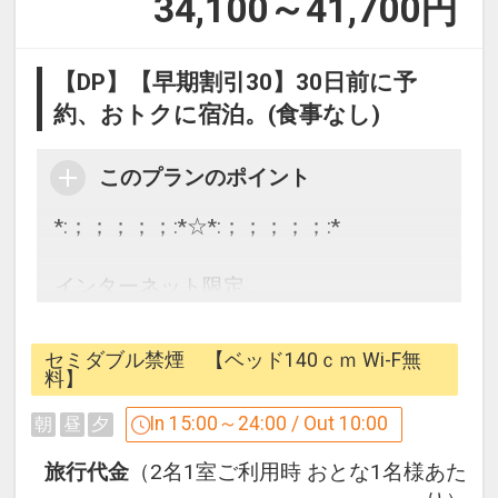
34,100～41,700
円
【DP】【早期割引30】30日前に予
約、おトクに宿泊。(食事なし)
このプランのポイント
*:；；；；；:*☆*:；；；；；:*
インターネット限定。
計画上手は旅上手！
30日前までの予約で、
セミダブル禁煙 【ベッド140ｃｍ Wi-F無
おトクに宿泊。
料】
In 15:00～24:00 / Out 10:00
朝
昼
夕
*:；；；；；:*☆*:；；；；；:*
旅行代金
（2名1室ご利用時 おとな1名様あた
◇広島東急REIホテルはここがオスス