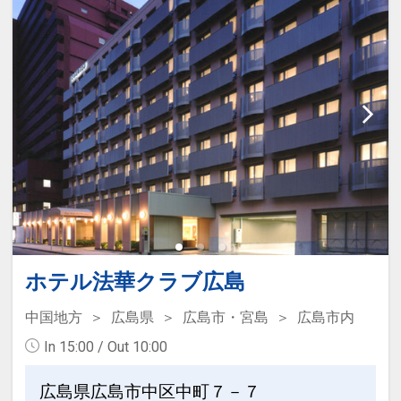
一日の疲れを癒やし、新しい一日をさわ
意！
やかに迎えていただくため、
チェックイン後やお休み前のホッとひと
3モード対応のマッサージ機能付きシャ
いきにぜひご利用ください。
ワーヘッドを採用！
テイクアウト用カップもご用意いたして
おります♪
●全室消臭除菌スプレー完備
●こだわりの寝具
●ランドリーコーナー完備
オリジナルベッド「NAGOMI」＆オリジ
長期のご滞在にもうれしいランドリーコ
ナルピローで皆さまの快眠をサポート！
ーナーを完備！
日本ベッド社との共同開発により誕生し
洗濯機、乾燥機のご利用無料！ (洗剤の
たオリジナルマットレスでエネルギーを
ホテル法華クラブ広島
み有料で販売)
リチャージ♪
中国地方
広島県
広島市・宮島
広島市内
●ご好評の便利な立地
●全館Wi-Fi利用可能(無料)
In 15:00 / Out 10:00
広島市の中心部にあり、ビジネスや観光
全館Wi-Fi利用無料！客室には有線LANも
の拠点に最適！
完備！
広島県広島市中区中町７－７