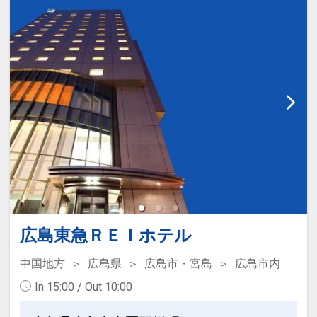
15分→「紙屋町西」電停下車、徒歩2分
・タクシーで8分
■周辺施設■
・平和記念公園、原爆ドーム … 徒歩約5
分
・広島城 … 徒歩約5分
・ひろしま美術館 … 徒歩すぐ
・広島グリーンアリーナ（広島県立総合
体育館）… 徒歩約5分
・縮景園、広島県立美術館 … 徒歩約15
分
・MAZDA Zoom-Zoom スタジアム広島
広島東急ＲＥＩホテル
… ホテルよりバスにて約20分
中国地方
広島県
広島市・宮島
広島市内
・広島エディオンスタジアム
In 15:00 / Out 10:00
… ホテルよりアストラムライン「県庁
前」駅乗車約30分、広域公園前」下車、