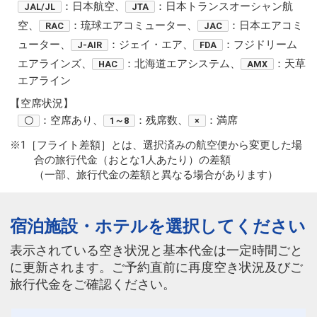
：日本航空、
：日本トランスオーシャン航
JAL/JL
JTA
空、
：琉球エアコミューター、
：日本エアコミ
RAC
JAC
ューター、
：ジェイ・エア、
：フジドリーム
J-AIR
FDA
エアラインズ、
：北海道エアシステム、
：天草
HAC
AMX
エアライン
【空席状況】
：空席あり、
：残席数、
：満席
〇
1～8
×
※1［フライト差額］とは、選択済みの航空便から変更した場
合の旅行代金（おとな1人あたり）の差額
（一部、旅行代金の差額と異なる場合があります）
宿泊施設・ホテルを選択してください
表示されている空き状況と基本代金は一定時間ごと
に更新されます。ご予約直前に再度空き状況及びご
旅行代金をご確認ください。