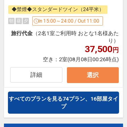
・広島エディオンスタジアム（ホテルよ
着）隣接という
り徒歩1分アストラムライン「県庁前」
◆禁煙◆スタンダードツイン（24平米）
分かりやすい抜群の立地で、迷わず楽々
駅乗車約30分、
チェックイン。
In 15:00～24:00 / Out 11:00
朝
昼
夕
「広域公園前」下車、徒歩10分）
皆様の貴重な時間をしっかりとサポート
旅行代金
（2名1室ご利用時 おとな1名様あた
いたします。
設定期間：2024年12月17日～2027年5
り）
37,500
月31日
円
■お部屋■
インターネットコース番号：DP-2-
空き：
2室
(08月08日00:26時点)
・客室は全て14階、22平米以上
200000036087
・バスルームには、女性に嬉しい拡大鏡
詳細
・ズボンプレッサー、加湿空気清浄機完
選択
備
■アクセス■
すべてのプランを見る
74プラン、16部屋タイ
・広島バスセンター（広島空港リムジン
プ
バス発着）すぐ隣！
・広島駅より路面電車（宮島方面）で約