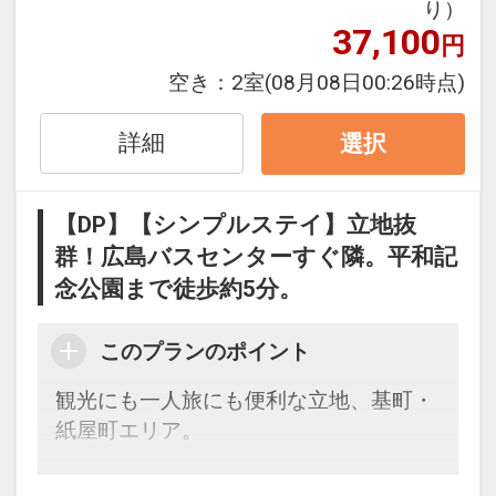
り）
■アクセス■
37,100
円
・広島バスセンター（広島空港リムジン
空き：
2室
(08月08日00:26時点)
バス発着）すぐ隣！
・広島駅より路面電車（宮島方面）で約
詳細
15分→「紙屋町西」電停下車、徒歩2分
選択
・タクシーで8分
【DP】【シンプルステイ】立地抜
■周辺施設■
群！広島バスセンターすぐ隣。平和記
・平和記念公園（原爆ドーム）
念公園まで徒歩約5分。
・広島城
・ひろしま美術館
このプランのポイント
・広島グリーンアリーナ
・縮景園
観光にも一人旅にも便利な立地、基町・
・県庁
紙屋町エリア。
・マツダスタジアム（ホテルよりバスに
て約20分）
広島バスセンター（空港リムジンバス発