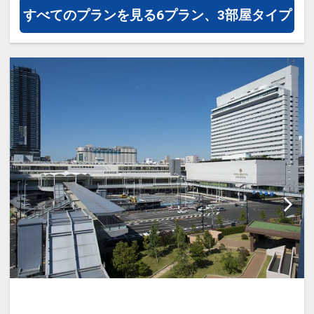
セーラ（徒歩約1分）
◇全室ＶＯＤ完備
すべてのプランを見る
6プラン、3部屋タイプ
・広島グリーンアリーナ（徒歩約3分）
・広島城（徒歩約8分）
【コインランドリーについて】
・ひろしま美術館（徒歩約2分）
・洗濯機3台、乾燥機3台がございます。
・県庁（徒歩約2分）
・洗濯機：1回 300円（約30分・洗剤は
・広島市民病院（徒歩約3分）
自動投入になります）
・縮景園（徒歩約20分）
・乾燥機：1回 100円（約30分）
・繁華街、本通り商店街（徒歩約5分）
・利用時間の制限は設けておりません
・コンビニ セブンイレブン（徒歩約1
が、深夜から未明の時間帯でのご利用は
分）
ご遠慮下さい
・マツダスタジアム（路面電車＋徒歩で
約30分）
【ホテルまでのアクセス】
・お好み村・お好み共和国（徒歩約20
・広島バスセンターそば 徒歩3分
分）
・広島電鉄 紙屋町西電停 目の前
【周辺スポット】
【周辺施設】
・世界遺産 宮島（路面電車＋フェリーで