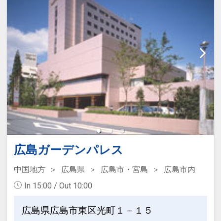
プ、フェイスソープ、ドライヤー、お茶
県庁、市役所 徒歩約10分
セット、多機能携帯充電器
県立産業会館 車約10分
【コンビニ】ローソン徒歩約1分・セフ
注意事項：
ンイレブン徒歩約3分・ファミリーマー
※このプランは割引等の併用は出来ませ
ト徒歩約3分
ん。
【近隣情報】
設定期間：2021年12月20日～2026年9
※観光
月30日
世界遺産原爆ドーム 徒歩約10分
インターネットコース番号：DP-2-
平和記念公園 徒歩約10分
200000002031
広島ガーデンパレス
お好み村 徒歩約10分
繁華街まで 徒歩10分圏内
中国地方
広島県
広島市・宮島
広島市内
新市民球場 タクシーで約10分
In 15:00 / Out 10:00
広島城 徒歩約15分
世界遺産厳島神社 路面電車約60分
広島県広島市東区光町１－１５
県立体育館（グリーンアリーナ）徒歩約