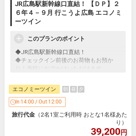
JR広島駅新幹線口直結！ 【ＤＰ】２
17535456
６年４－９月 行こうよ広島 エコノミ
ーツイン
このプランのポイント
◆JR広島駅新幹線口直結！
◆チェックイン前後のお荷物もお預か
り！身軽におでかけいただけます
◆快適なフィット感のテンピュール枕な
どこだわりの寝具で翌朝すっきり！
エコノミーツイン
朝
昼
夕
「食事なしプラン」と「朝食付プラン」
In 14:00 / Out 12:00
をご用意しています。
旅行代金
（2名1室ご利用時 おとな1名様あた
●「食事なしプラン」と「朝食付プラ
り）
ン」を掲載しています。
39,200
円
※ご覧のページの
【食事条件】
をお確か