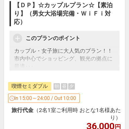
【ＤＰ】☆カップルプラン☆【素泊
●ご好評の便利な立地
り】（男女大浴場完備・ＷｉＦｉ対
広島市の中心部にあり、ビジネスや観光
応）
の拠点に最適！
徒歩1分圏内にローソン・セブンイレブ
このプランのポイント
ンあり
カップル・女子旅に大人気のプラン！！
パルコ、デパート(三越・福屋)、東急ハ
市内中心でショッピング、観光の拠点に
ンズ、スーパー、ドン・キホーテ、本通
最適･･･
り商店街など徒歩10分圏内に多数
カップルはもちろん、家族、友達、流行
流川通りや薬研堀通りが徒歩5分圏内、
の女子旅にもご利用頂けます。
カフェなどが多数ある袋町も徒歩5分圏
喫煙セミダブル
朝
昼
夕
内です！
【男女大浴場】人工温泉「準天然」光明
In 15:00～24:00 / Out 10:00
石温泉【鯉城の湯】午後４：００～午前
設定期間：2024年1月8日～2027年1月
旅行代金
（2名1室ご利用時 おとな1名様あた
１：００ 午前６：００～９：００
31日
り）
インターネットコース番号：DP-2-
36,000
円
【ネット環境】全室でWi-Fiがご利用頂け