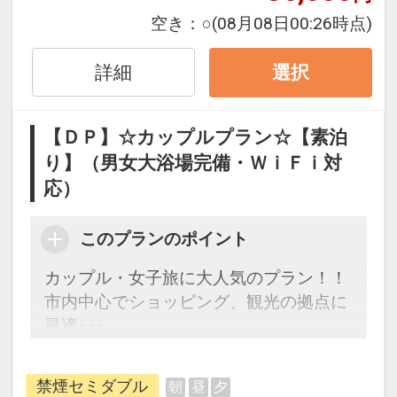
200000029016
ます。パソコンはLAN接続も可能(LANケ
空き：
○
(08月08日00:26時点)
ーブル全室完備)
詳細
選択
【客室設備】液晶テレビ(地上デジタル対
応)、インターネットＬＡＮ・ＷＩＦＩ対
【ＤＰ】☆カップルプラン☆【素泊
応､ユニットバス､シャワートイレ、個別
り】（男女大浴場完備・ＷｉＦｉ対
空調､デュベ（羽毛布団）、明るいシー
応）
リングライト､電気ポット､歯ブラシ、髭
剃り、ブラシ、バスタオル、フェイスタ
オル、ハンドタオル、浴衣、シャンプ
このプランのポイント
ー､コンディショナー、ボディソープ、
カップル・女子旅に大人気のプラン！！
フェイスソープ、ドライヤー、お茶セッ
市内中心でショッピング、観光の拠点に
ト、多機能携帯充電器
最適･･･
カップルはもちろん、家族、友達、流行
【コンビニ】ローソン徒歩約1分・セフ
の女子旅にもご利用頂けます。
ンイレブン徒歩約3分・ファミリーマー
禁煙セミダブル
朝
昼
夕