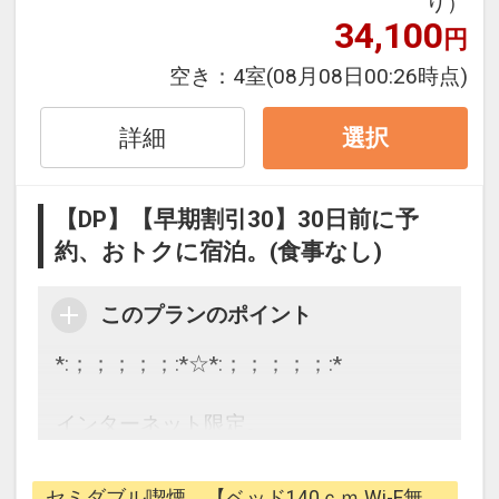
り）
34,100
メ！◇
円
空き：
4室
(08月08日00:26時点)
●安心・安全のセキュリティ
エレベーターにはカードキーによるセキ
詳細
選択
ュリティーシステムを採用で安心！
24時～6時は正面エントランスを施錠、
ご宿泊者様のみカードキーで出入り可能
【DP】【早期割引30】30日前に予
で安全！
約、おトクに宿泊。(食事なし)
●ご宿泊者様専用ラウンジ(15時～24時)
このプランのポイント
3階ゲストラウンジでは挽きたての豆を
使用したコーヒーや紅茶を無料でご用
*:；；；；；:*☆*:；；；；；:*
意！
チェックイン後やお休み前のホッとひと
インターネット限定。
いきにぜひご利用ください。
計画上手は旅上手！
テイクアウト用カップもご用意いたして
30日前までの予約で、
セミダブル喫煙 【ベッド140ｃｍ Wi-F無