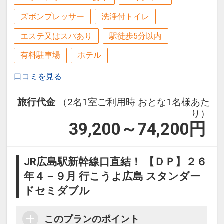
約30分）
ズボンプレッサー
洗浄付トイレ
・お好み村・お好み共和国（徒歩約20
分）
エステ又はスパあり
駅徒歩5分以内
有料駐車場
ホテル
【周辺スポット】
・世界遺産 宮島（路面電車＋フェリーで
口コミを見る
約1時間）
・平和記念公園・原爆ドーム（徒歩約3
旅行代金
（2名1室ご利用時 おとな1名様あた
り）
分）
39,200～74,200
円
【駐車場料金改定のお知らせ】
・2024年12月31日まで 1泊：1300円
JR広島駅新幹線口直結！ 【ＤＰ】２６
・2025年1月1日から 1泊：1800円
年４－９月 行こうよ広島 スタンダー
（地下駐車場90台・高さ制限1.5M 22：
ドセミダブル
00以降のご利用の場合はフロントまでご
連絡ください）
このプランのポイント