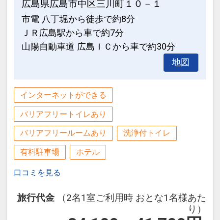
広島県広島市中区三川町１０－１
徒歩10分
市電 八丁堀から徒歩で約8分
ＪＲ広島駅から車で約7分
設定期間：2023年4月24日～2027年5月
山陽自動車道 広島ＩＣから車で約30分
31日
インターネットコース番号：DP-2-
地図
200000024563
インターネットができる
バリアフリートイレあり
バリアフリールームあり
洗浄付トイレ
有料駐車場
ホテル
口コミを見る
旅行代金
（2名1室ご利用時 おとな1名様あた
り）