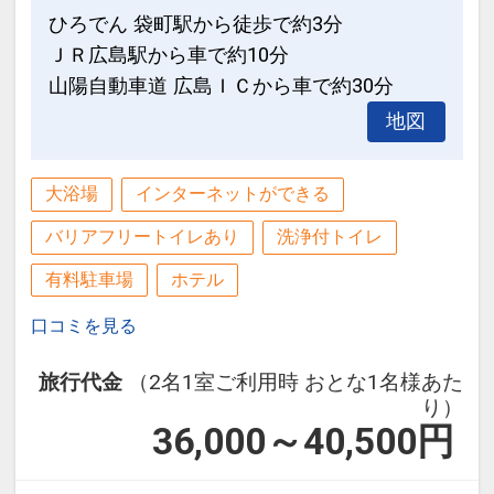
徒歩1分圏内にローソン・セブンイレブ
さらに携帯充電器(多機種対応)も全室完
ひろでん 袋町駅から徒歩で約3分
ンあり
備しております。
ＪＲ広島駅から車で約10分
パルコ、デパート(三越・福屋)、東急ハ
山陽自動車道 広島ＩＣから車で約30分
ンズ、スーパー、ドン・キホーテ、本通
●3モードシャワーヘッド(シングルBを除
地図
り商店街など徒歩10分圏内に多数
く)
流川通りや薬研堀通りが徒歩5分圏内、
一日の疲れを癒やし、新しい一日をさわ
カフェなどが多数ある袋町も徒歩5分圏
やかに迎えていただくため、
大浴場
インターネットができる
内です！
3モード対応のマッサージ機能付きシャ
バリアフリートイレあり
洗浄付トイレ
ワーヘッドを採用！
設定期間：2024年1月8日～2027年1月
有料駐車場
ホテル
31日
●全室消臭除菌スプレー完備
口コミを見る
インターネットコース番号：DP-2-
200000029016
●ランドリーコーナー完備
旅行代金
（2名1室ご利用時 おとな1名様あた
長期のご滞在にもうれしいランドリーコ
り）
ーナーを完備！
36,000～40,500
円
洗濯機、乾燥機のご利用無料！ (洗剤の
み有料で販売)