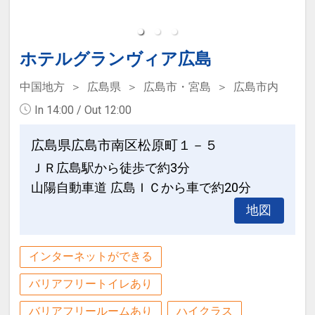
・国際会議場（徒歩約3分）
約1時間）
・ひろしまゲートパークプラザ（イベン
・平和記念公園・原爆ドーム（徒歩約3
ト広場）（徒歩約1分）
分）
ホテルグランヴィア広島
・シミントひろしま（商業施設）（徒歩
約1分）
【駐車場料金改定のお知らせ】
中国地方
広島県
広島市・宮島
広島市内
・そごう広島店、NTTクレドホール、パ
・2024年12月31日まで 1泊：1300円
In 14:00 / Out 12:00
セーラ（徒歩約1分）
・2025年1月1日から 1泊：1800円
・広島グリーンアリーナ（徒歩約3分）
（地下駐車場90台・高さ制限1.5M 22：
広島県広島市南区松原町１－５
・広島城（徒歩約8分）
00以降のご利用の場合はフロントまでご
ＪＲ広島駅から徒歩で約3分
・ひろしま美術館（徒歩約2分）
連絡ください）
山陽自動車道 広島ＩＣから車で約20分
・県庁（徒歩約2分）
・広島市民病院（徒歩約3分）
地図
設定期間：2021年12月27日～2027年1
・縮景園（徒歩約20分）
月31日
・繁華街、本通り商店街（徒歩約5分）
インターネットコース番号：DP-2-
インターネットができる
・コンビニ セブンイレブン（徒歩約1
200000005697
バリアフリートイレあり
分）
・マツダスタジアム（路面電車＋徒歩で
バリアフリールームあり
ハイクラス