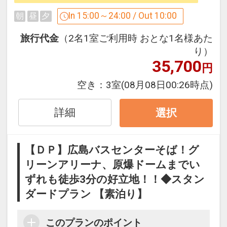
フロントスタッフは、フレンドリーなが
らスピードある応対を心がけ、
In 15:00～24:00 / Out 10:00
朝
昼
夕
お客様が安心・安全に広島で思い出深く
旅行代金
（2名1室ご利用時 おとな1名様あた
お過ごしいただけるようお約束いたしま
り）
す。
35,700
円
直前予約にも最適なプランです。
空き：
3室
(08月08日00:26時点)
詳細
選択
◇全室Ｗｉ-Ｆｉ＆有線ＬＡＮ完備！ 無
料でインターネットをご利用頂けます
【ＤＰ】広島バスセンターそば！グ
◇全室ＶＯＤ完備
リーンアリーナ、原爆ドームまでい
ずれも徒歩3分の好立地！！◆スタン
【コインランドリーについて】
ダードプラン 【素泊り】
・洗濯機3台、乾燥機3台がございます。
・洗濯機：1回 300円（約30分・洗剤は
自動投入になります）
このプランのポイント