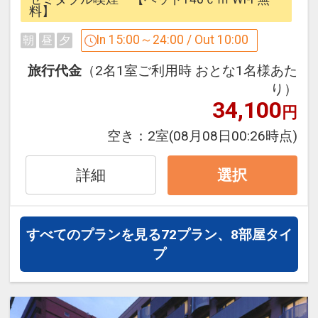
おります♪
おトクに宿泊。
料】
In 15:00～24:00 / Out 10:00
朝
昼
夕
●こだわりの寝具
*:；；；；；:*☆*:；；；；；:*
オリジナルベッド「NAGOMI」＆オリジ
旅行代金
（2名1室ご利用時 おとな1名様あた
ナルピローで皆さまの快眠をサポート！
◇広島東急REIホテルはここがオスス
り）
日本ベッド社との共同開発により誕生し
34,100
メ！◇
円
たオリジナルマットレスでエネルギーを
空き：
2室
(08月08日00:26時点)
リチャージ♪
●安心・安全のセキュリティ
エレベーターにはカードキーによるセキ
詳細
選択
●全館Wi-Fi利用可能(無料)
ュリティーシステムを採用で安心！
全館Wi-Fi利用無料！客室には有線LANも
24時～6時は正面エントランスを施錠、
完備！
ご宿泊者様のみカードキーで出入り可能
すべてのプランを見る
72プラン、8部屋タイ
さらに携帯充電器(多機種対応)も全室完
で安全！
プ
備しております。
●ご宿泊者様専用ラウンジ(15時～24時)
●3モードシャワーヘッド(シングルBを除
3階ゲストラウンジでは挽きたての豆を
く)
使用したコーヒーや紅茶を無料でご用