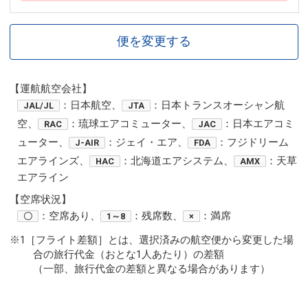
便を変更する
【運航航空会社】
：日本航空、
：日本トランスオーシャン航
JAL/JL
JTA
空、
：琉球エアコミューター、
：日本エアコミ
RAC
JAC
ューター、
：ジェイ・エア、
：フジドリーム
J-AIR
FDA
エアラインズ、
：北海道エアシステム、
：天草
HAC
AMX
エアライン
【空席状況】
：空席あり、
：残席数、
：満席
〇
1～8
×
※1［フライト差額］とは、選択済みの航空便から変更した場
合の旅行代金（おとな1人あたり）の差額
（一部、旅行代金の差額と異なる場合があります）