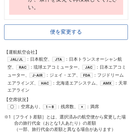
い。
便を変更する
【運航航空会社】
：日本航空、
：日本トランスオーシャン航
JAL/JL
JTA
空、
：琉球エアコミューター、
：日本エアコミ
RAC
JAC
ューター、
：ジェイ・エア、
：フジドリーム
J-AIR
FDA
エアラインズ、
：北海道エアシステム、
：天草
HAC
AMX
エアライン
【空席状況】
：空席あり、
：残席数、
：満席
〇
1～8
×
※1［フライト差額］とは、選択済みの航空便から変更した場
合の旅行代金（おとな1人あたり）の差額
（一部、旅行代金の差額と異なる場合があります）