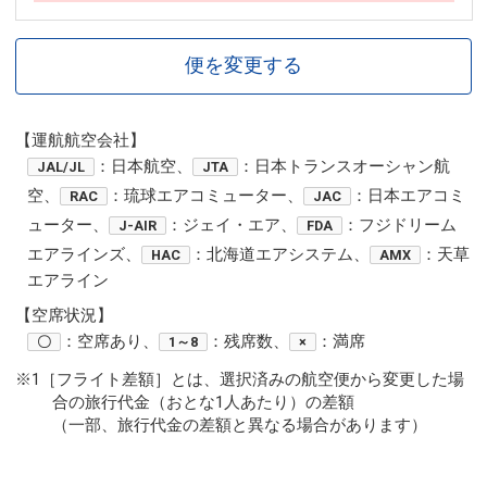
便を変更する
【運航航空会社】
：日本航空、
：日本トランスオーシャン航
JAL/JL
JTA
空、
：琉球エアコミューター、
：日本エアコミ
RAC
JAC
ューター、
：ジェイ・エア、
：フジドリーム
J-AIR
FDA
エアラインズ、
：北海道エアシステム、
：天草
HAC
AMX
エアライン
【空席状況】
：空席あり、
：残席数、
：満席
〇
1～8
×
※1［フライト差額］とは、選択済みの航空便から変更した場
合の旅行代金（おとな1人あたり）の差額
（一部、旅行代金の差額と異なる場合があります）