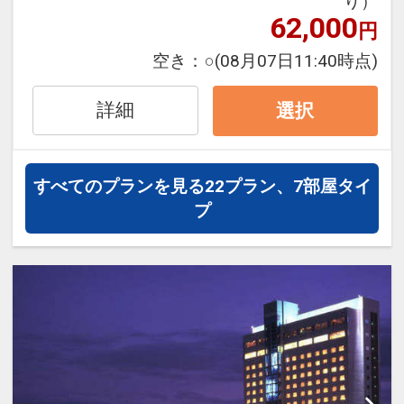
り）
■ベッドはシモンズ社で、120cm幅セミ
62,000
□7階～12階で、お部屋の広さ18平米
円
ダブルベッドを採用
■ベッドはシモンズ社で、ゆったり
□トリプルは、1台がソファーベッドです
空き：
○
(08月07日11:40時点)
160cm幅ダブルベッドを採用
《全室共通》
詳細
選択
《デラックスダブルルーム》
■インターネットつなぎ放題！LAN接
□13階～17階で、お部屋の広さ18平米
続・Wi-Fi対応で無料
■ベッドはシモンズ社で、ゆったり
□パソコンレンタルあり（有料）
すべてのプランを見る
22プラン、7部屋タイ
160cm幅ダブルベッドを採用
■空気洗浄加湿器常設
プ
□ズボンプレッサー常設
■マルチ携帯充電器常設
《スーペリアツインルーム》
□消臭スプレー常設
□7階～12階で、お部屋の広さ27～28平
■海外放送(BBC・フェニックス)視聴可能
米
□コンビニ徒歩１分
■ベッドはシモンズ社で、120cm幅セミ
■高速バス乗り場徒歩１分
ダブルベッドを採用
□トリプルは、1台がソファーベッドです
設定期間：2022年4月1日～2026年12月