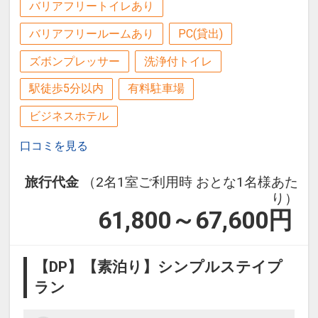
時間＞
バリアフリートイレあり
17204658
世界の名画が特殊技術によって原寸大の
バリアフリールームあり
PC(貸出)
陶板で忠実に再現されています。
ズボンプレッサー
洗浄付トイレ
・祖谷のかずら橋＜ホテルから車で約１
駅徒歩5分以内
有料駐車場
時間＞
ビジネスホテル
日本三奇橋の１つとして知られていま
す。一歩踏み出すたびに軋んでユラユラ
口コミを見る
揺れる橋はスリル満点です。
旅行代金
（2名1室ご利用時 おとな1名様あた
「食事なしプラン」と「朝食付プラン」
り）
61,800～67,600
円
をご用意しています。
●「食事なしプラン」と「朝食付プラ
ン」を掲載しています。
【DP】【素泊り】シンプルステイプ
※ご覧のページがどちらかを
【食事条
ラン
件】
の項目でご確認のうえ、予約にお進
み下さい。