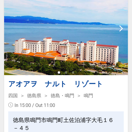
（15：00～翌10：00まで停めっぱなし
【観光情報】
1000円
・阿波踊り会館：徒歩約10分
18：00～翌9：00まで停めっぱなし500
・眉山：阿波踊り会館よりロープウェイ
円
で約6分
時間外料金 1時間300円）
・徳島城公園：徒歩約15分
・ランドリーサービス（定休日：日曜／
・大塚国際美術館：車で約35分
祝日）…午前10時迄にフロントにお持ち
・鳴門のうず潮・徳島県立渦の道：車で
下さい
約40分
・コインランドリー（洗濯機、乾燥機各
2台）…洗濯300円、乾燥（20分）100円
【スポーツ観戦・コンサートでのご宿泊
・自動販売機（アルコール・ソフトドリ
アオアヲ ナルト リゾート
にも便利】
ンク）／製氷機
・ポカリスエットスタジアム：車で約30
四国
徳島県
徳島・鳴門
鳴門
・ズボンプレッサー…フロントにて無料
分
In 15:00 / Out 11:00
で貸出（先着順）
・JAバンク徳島スタジアム：車で約10
・はこらいふ図書館…アミコビルに同居
分
徳島県鳴門市鳴門町土佐泊浦字大毛１６
する図書館をご利用頂けます。（図書レ
・あわぎんホール：徒歩5分
－４５
ンタルサービスは先着順）