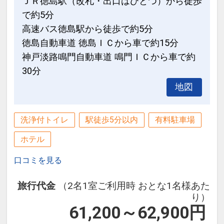
ＪＲ徳島駅（改札・出口はひとつ）から徒歩
で約5分
高速バス徳島駅から徒歩で約5分
徳島自動車道 徳島ＩＣから車で約15分
神戸淡路鳴門自動車道 鳴門ＩＣから車で約
30分
地図
洗浄付トイレ
駅徒歩5分以内
有料駐車場
ホテル
口コミを見る
旅行代金
（2名1室ご利用時 おとな1名様あた
り）
61,200～62,900
円