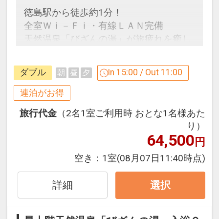
【対象期間：4/1～9/30】
徳島駅から徒歩約1分！
●おとなおひとり様につき、釣り堀体験1
【食事ありのこどもF】…4，400円（税
全室Ｗｉ－Ｆｉ・有線ＬＡＮ完備
回30分間を代金不要でご利用いただけま
込）アメニティ付／施設使用料込・寝具
天然温泉「びざんの湯」が旅疲れを癒し
す。(通常：1回５００円)
なし／現地払い
ます。
アオアヲビーチランドにある絶景釣り堀
で、ブランド鳴門鯛を釣り上げましょ
設定期間：2026年4月1日～2026年11月
ダブル
In 15:00 / Out 11:00
朝
昼
夕
【連泊するとお得】連泊割引がございま
う！(バケツ・タモ・軍手を貸出いたし
30日
す
連泊がお得
ます)
インターネットコース番号：DP-1-
連泊の場合、
※魚代金は別途有料
17251682
旅行代金
（2名1室ご利用時 おとな1名様あた
２泊目より１泊につきおひとり様
５００
魚種：鯛・アジ・ハマチ・ウマヅラハゲ
り）
円引
等季節により変動あり
64,500
円
営業時間： 10：00～17：00
※割引適用後のご旅行代金は、カレンダ
空き：
1室
(08月07日11:40時点)
※荒天時は中止となる場合もございま
ーからお進みいただいた後表示される
す。
「空室照会結果確認画面」でご確認くだ
詳細
選択
さい。
●3歳～小学生のお子様に「たぬきのお
※宿泊期間中すべての日において人数・
金」をご用意