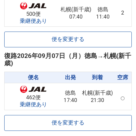
札幌(新千歳)
徳島
2
500便
07:40
11:40
乗継便あり
便を変更する
復路
2026年09月07日（月）
徳島
→
札幌(新千
歳)
便名
出発
到着
空席
徳島
札幌(新千歳)
462便
17:40
21:30
乗継便あり
便を変更する