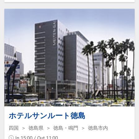
で、ブランド鳴門鯛を釣り上げましょ
う！(バケツ・タモ・軍手を貸出いたしま
す)
※魚代金は別途有料
★本プランの定量カーボン・オフセット
魚種：鯛・アジ・ハマチ・ウマヅラハゲ
について ★
等季節により変動あり
営業時間： 10：00～17：00
※荒天時は中止となる場合もございま
す。
●3歳～小学生のお子様に「たぬきのお
金」をご用意
※画像をクリック/タップで拡大しま
お子様おひとり様につき500両(100両×5
ホテルサンルート徳島
す。
枚つづり)
たぬきのお金で縁日やアクティビティを
四国
徳島県
徳島・鳴門
徳島市内
楽しもう！
In 15:00 / Out 11:00