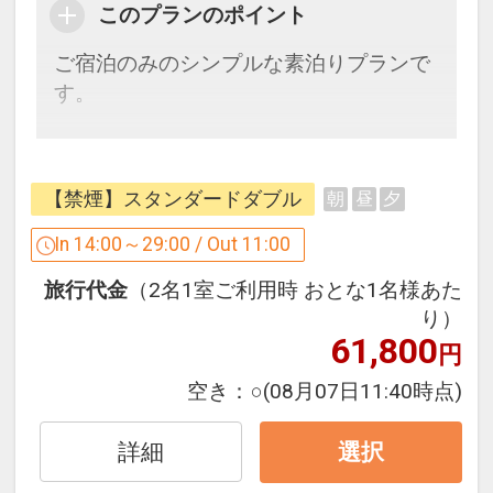
このプランのポイント
ご宿泊のみのシンプルな素泊りプランで
設定期間：2026年4月1日～2026年11月
す。
30日
インターネットコース番号：DP-1-
ダイワロイネットホテルズならではの寛
17204658
ぎと、おもてなしでお迎えいたします。
【禁煙】スタンダードダブル
朝
昼
夕
【館内設備】
In 14:00～29:00 / Out 11:00
■1階セブン-イレブン(24時間営業)
旅行代金
（2名1室ご利用時 おとな1名様あた
■全室有線＆無線LAN接続無料
り）
■加湿機能付空気清浄機完備
61,800
円
■各社対応携帯充電器
■全室完備消臭スプレー
空き：
○
(08月07日11:40時点)
■英国製ズボンプレッサー完備
詳細
選択
【提携立体駐車場】(濱口ビルパーキン