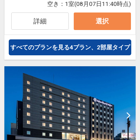
※割引適用後のご旅行代金は、カレンダ
空き：
1室
(08月07日11:40時点)
分＞
学児）のお子様にはキッズミールパスポ
ーからお進みいただいた後表示される
みなさんに、年間をとおして「阿波おど
ートをお渡しします。
「空室照会結果確認画面」でご確認くだ
詳細
選択
り」を楽しんで頂ける施設です。体験コ
対象レストランでおとなと食事同席の場
さい。
ーナーもございます。
合、下記レストランにてお子様のお食事
※宿泊期間中すべての日において人数・
をご用意いたします。
氏名・客室タイプ・食事条件・プラン同
すべてのプランを見る
4プラン、2部屋タイプ
・眉山＜ホテルから徒歩約10分＞
一であることが割引適用の条件となりま
万葉集にも詠まれた眉山は徳島市のシン
＜対象レストラン＆メニュー＞
す。
ボル。山頂まではロープウェイで約6
分！空中散歩が楽しめます。
■ご朝食
☆大浴場のご案内☆
・和洋バイキング（レストラン：彩）
当館の１１階には天然温泉大浴場「びざ
・大塚国際美術館＜ホテルから車で約１
・３Ｓブレックファースト（テラスカフ
んの湯」がございます。
時間＞
ェオーゲ）
ビジネスの疲れを癒し、旅の疲れを癒
世界の名画が特殊技術によって原寸大の
※テラスカフェオーゲはご宿泊人数によ
し、明日への英気を養う。
陶板で忠実に再現されています。
りクローズする場合がございます。
源泉のみを豊富に使用し、効能は神経
※別会場での臨時営業の場合もございま
痛、慢性消化器病、疲労回復等です。
・祖谷のかずら橋＜ホテルから車で約１
す。
当館ご宿泊のお客様は無料でご利用頂け