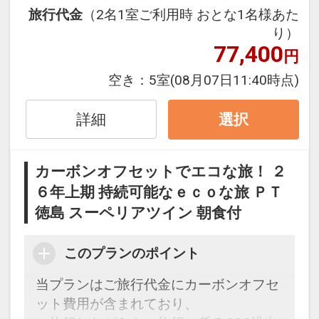
としてお迎えいたします。
旅行代金
（2名1室ご利用時 おとな1名様あた
期間：2026年4/1～2026年9/30（初泊日
り）
ベース） ※2026年5/2～5、8/7～23、
77,400
円
9/19～22までは3泊以上が対象
ポイントの一例
空き：
5室
(08月07日11:40時点)
・アオアヲビーチランド・体験メニュ
ー・たぬきプログラムのさまざまなメニ
詳細
選択
ューをお得にお楽しみいただけます。
・滞在中ランチをご用意（11：30～
カーボンオフセットでエコな旅！ ２
14：30） ※ランチはチェックイン日を
６年上期 持続可能なｅｃｏな旅 ＰＴ
除く
徳島 スーペリアツイン 朝食付
・ドリンクサービス（10:00～22:00） ※
チェックアウト日は11時まで
・滞在中テニスコート・レンタサイクル
このプランのポイント
をお楽しみいただけます。
当プランはご旅行代金にカーボンオフセ
※予約状況により時間制限させていただ
ット費用が含まれており、
く場合がございます。