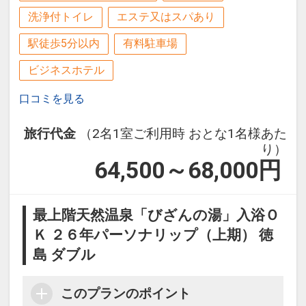
・滞在中テニスコート・レンタサイクル
をご用意いたします。
洗浄付トイレ
エステ又はスパあり
をお楽しみいただけます。
駅徒歩5分以内
有料駐車場
※予約状況により時間制限させていただ
＜対象レストラン＆メニュー＞
く場合がございます。
ビジネスホテル
・アーリーチェックイン１４：００（通
■ご朝食
口コミを見る
常１５：００）、レイトチェックアウト
・和洋バイキング（レストラン：彩）
１２：００（通常１１：００）でご利用
・３Ｓブレックファースト（テラスカフ
旅行代金
（2名1室ご利用時 おとな1名様あた
いただけます。
ェオーゲ）
り）
※2026年5/2～6、7/3～5・10～12・17
※テラスカフェオーゲはご宿泊人数によ
64,500～68,000
円
～8/31、9/19～23を除く
りクローズする場合がございます。
※別会場での臨時営業の場合もございま
最上階天然温泉「びざんの湯」入浴Ｏ
※クラブサビー特色は予告なく変更とな
す。
る場合がございます。
Ｋ ２６年パーソナリップ（上期） 徳
詳しくは
ホテルのホームページにて
※お子様のみのご利用はできません。
島 ダブル
※状況により内容が変更となる場合がご
ここがポイント！
ざいます。
このプランのポイント