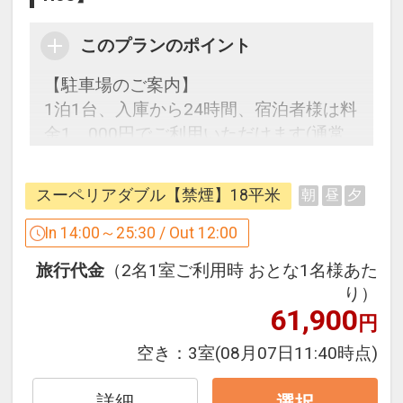
このプランのポイント
【駐車場のご案内】
1泊1台、入庫から24時間、宿泊者様は料
金1，000円でご利用いただけます(通常
2000円)
途中の入出庫も自由！
スーペリアダブル【禁煙】18平米
朝
昼
夕
※駐車券をチェックイン時にフロントに
てご提示ください
In 14:00～25:30 / Out 12:00
旅行代金
（2名1室ご利用時 おとな1名様あた
り）
《スーペリアダブルルーム》
61,900
円
□7階～12階で、お部屋の広さ18平米
■ベッドはシモンズ社で、ゆったり
空き：
3室
(08月07日11:40時点)
160cm幅ダブルベッドを採用
詳細
選択