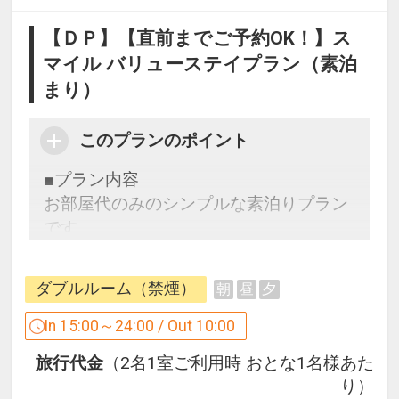
【ＤＰ】【直前までご予約OK！】ス
マイル バリューステイプラン（素泊
まり）
このプランのポイント
■プラン内容
お部屋代のみのシンプルな素泊りプラン
です。
ＪＲ徳島駅より徒歩5分、ビジネスのお
ダブルルーム（禁煙）
朝
昼
夕
客様はもちろん観光の拠点にも最適で
す。
In 15:00～24:00 / Out 10:00
徳島阿波おどり空港からも車で30分。
旅行代金
（2名1室ご利用時 おとな1名様あた
観光・ビジネスに絶好のロケーション。
り）
快適な徳島への旅を是非お手伝いさせて