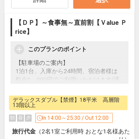
《デラックスダブルルーム》
□13階～17階で、お部屋の広さ18平米
【ＤＰ】～食事無～直前割【Ｖalue Ｐ
■ベッドはシモンズ社で、ゆったり
rice】
160cm幅ダブルベッドを採用
このプランのポイント
《スーペリアツインルーム》
【駐車場のご案内】
□7階～12階で、お部屋の広さ27～28平
1泊1台、入庫から24時間、宿泊者様は
米
料金1，000円でご利用いただけます(通
■ベッドはシモンズ社で、120cm幅セミ
常2000円)
ダブルベッドを採用
途中の入出庫も自由！
□トリプルは、1台がソファーベッドです
デラックスダブル【禁煙】18平米 高層階
※駐車券をチェックイン時にフロントに
13階以上
てご提示ください
《デラックスツインルーム》
In 14:00～25:30 / Out 12:00
朝
昼
夕
□13階～17階で、お部屋の広さ27～28平
旅行代金
（2名1室ご利用時 おとな1名様あた
米
《スーペリアダブルルーム》