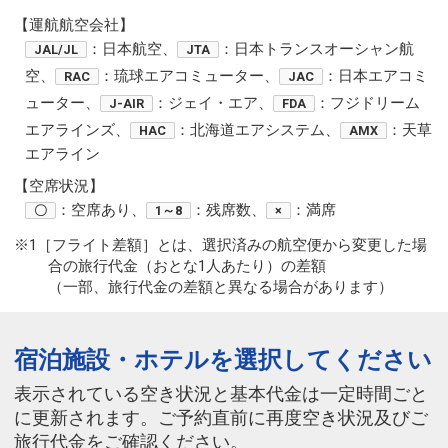
【運航航空会社】
：日本航空、
：日本トランスオーシャン航
JAL/JL
JTA
空、
：琉球エアコミューター、
：日本エアコミ
RAC
JAC
ューター、
：ジェイ・エア、
：フジドリーム
J-AIR
FDA
エアラインズ、
：北海道エアシステム、
：天草
HAC
AMX
エアライン
【空席状況】
：空席あり、
：残席数、
：満席
〇
1～8
×
※1［フライト差額］とは、選択済みの航空便から変更した場
合の旅行代金（おとな1人あたり）の差額
（一部、旅行代金の差額と異なる場合があります）
宿泊施設・ホテルを選択してください
表示されている空き状況と基本代金は一定時間ごと
に更新されます。ご予約直前に再度空き状況及びご
旅行代金をご確認ください。