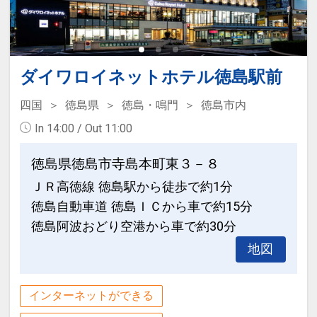
時間＞
ます。
日本三奇橋の１つとして知られていま
※お子様のみのご利用はできません。
す。一歩踏み出すたびに軋んでユラユラ
※状況により内容が変更となる場合がご
揺れる橋はスリル満点です。
ざいます。
観光情報
ダイワロイネットホテル徳島駅前
・阿波おどり会館＜ホテルから徒歩約10
「食事なしプラン」と「朝食付プラン」
【食事ありのこどもF】…4，400円（税
四国
徳島県
徳島・鳴門
徳島市内
分＞
をご用意しています。
込）アメニティ付／施設使用料込・寝具
In 14:00 / Out 11:00
みなさんに、年間をとおして「阿波おど
●「食事なしプラン」と「朝食付プラ
なし／現地払い
り」を楽しんで頂ける施設です。体験コ
ン」を掲載しています。
徳島県徳島市寺島本町東３－８
ーナーもございます。
※ご覧のページがどちらかを
【食事条
設定期間：2026年4月1日～2026年11月
ＪＲ高徳線 徳島駅から徒歩で約1分
件】
の項目でご確認のうえ、予約にお進
30日
徳島自動車道 徳島ＩＣから車で約15分
・眉山＜ホテルから徒歩約10分＞
み下さい。
インターネットコース番号：DP-1-
万葉集にも詠まれた眉山は徳島市のシン
徳島阿波おどり空港から車で約30分
17480701
ボル。山頂まではロープウェイで約6
地図
分！空中散歩が楽しめます。
設定期間：2026年4月1日～2026年11月
30日
インターネットができる
・大塚国際美術館＜ホテルから車で約１
インターネットコース番号：DP-1-