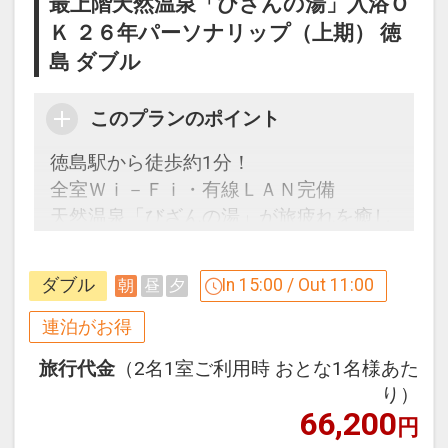
最上階天然温泉「びざんの湯」入浴Ｏ
氏名・客室タイプ・食事条件・プラン同
お子様おひとり様につき500両(100両×5
Ｋ ２６年パーソナリップ（上期） 徳
一であることが割引適用の条件となりま
枚つづり)
島 ダブル
す。
たぬきのお金で縁日やアクティビティを
楽しもう！
☆大浴場のご案内☆
このプランのポイント
※アオアヲビーチランド・阿波の國での
当館の１１階には天然温泉大浴場「びざ
対応メニューおよび、テニスコートやレ
徳島駅から徒歩約1分！
んの湯」がございます。
ンタサイクルにご利用いただけます。
全室Ｗｉ－Ｆｉ・有線ＬＡＮ完備
ビジネスの疲れを癒し、旅の疲れを癒
※換金および釣銭は出ません。
天然温泉「びざんの湯」が旅疲れを癒し
し、明日への英気を養う。
ます。
源泉のみを豊富に使用し、効能は神経
※CLUB SAVVY（クラブサビー）との併
痛、慢性消化器病、疲労回復等です。
用はできません。
ダブル
In 15:00 / Out 11:00
朝
昼
夕
【連泊するとお得】連泊割引がございま
当館ご宿泊のお客様は無料でご利用頂け
す
連泊がお得
ます。
※旅行代金に含まれます。
連泊の場合、
旅行代金
（2名1室ご利用時 おとな1名様あた
２泊目より１泊につきおひとり様
５００
キッズミールパスポート（3歳～未就学
り）
円引
観光情報
66,200
児のお子様）
円
・阿波おどり会館＜ホテルから徒歩約10
こどもFでご予約いただいた（3歳～未就