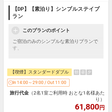
グ)
【DP】【素泊り】シンプルステイプ
■駐車場住所：徳島県徳島市寺島本町東
ラン
3-12-6
■営業時間 ：14:00-翌11:00（22:00以降
このプランのポイント
入庫不可）
■駐車料金 ：1000円（先着順・予約不
ご宿泊のみのシンプルな素泊りプランで
可）
す。
■サイズ制限：全長4.90m・幅1.85m・高
さ2.00m迄
ダイワロイネットホテルズならではの寛
ぎと、おもてなしでお迎えいたします。
■お子様の添い寝について■
【喫煙】スタンダードダブル
朝
昼
夕
ベッド1台につき小学生以下(0歳から6歳
【館内設備】
In 14:00～29:00 / Out 11:00
以下)
■1階セブン-イレブン(24時間営業)
お子様1名まで添い寝でお泊まり頂けま
旅行代金
（2名1室ご利用時 おとな1名様あた
■全室有線＆無線LAN接続無料
す（無料）
り）
■加湿機能付空気清浄機完備
61,800
円
■各社対応携帯充電器
設定期間：2025年8月22日～2027年2月