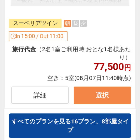
ご旅行しながらもご旅行に係るCO2排出
・アーリーチェックイン１４：００（通
量の一部の削減に取り組むことができま
常１５：００）、レイトチェックアウト
す。
１２：００（通常１１：００）でご利用
スーペリアツイン
朝
昼
夕
持続可能なecoな旅をしてみませんか？
いただけます。
In 15:00 / Out 11:00
※2026年5/2～6、7/3～5・10～12・17
★カーボンオフセットとは？★
～8/31、9/19～23を除く
旅行代金
（2名1室ご利用時 おとな1名様あた
り）
※クラブサビー特色は予告なく変更とな
77,500
円
る場合がございます。
空き：
5室
(08月07日11:40時点)
詳しくは
ホテルのホームページにて
詳細
選択
ここがポイント！
【対象期間：4/1～9/30】
●おとなおひとり様につき、釣り堀体験1
すべてのプランを見る
16プラン、8部屋タイ
回30分間を代金不要でご利用いただけま
プ
す。(通常：1回５００円)
※画像をクリック/タップで拡大しま
アオアヲビーチランドにある絶景釣り堀
す。