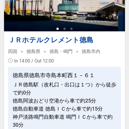
お子様1名まで添い寝でお泊まり頂けま
す（無料）
設定期間：2025年8月22日～2027年2月
2日
ＪＲホテルクレメント徳島
インターネットコース番号：DP-2-
四国
徳島県
徳島・鳴門
徳島市内
200000041427
In 14:00 / Out 12:00
徳島県徳島市寺島本町西１－６１
ＪＲ徳島駅（改札口・出口は１つ）から徒歩
で約0分
徳島阿波おどり空港から車で約25分
徳島自動車道 徳島ＩＣから車で約15分
神戸淡路鳴門自動車道 鳴門ＩＣから車で約
30分