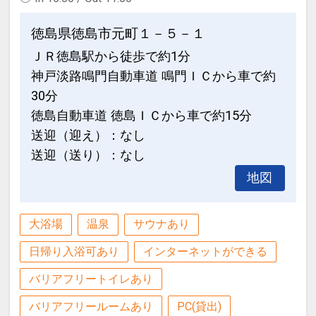
※アオアヲビーチランド・阿波の國での
CLUB SAVVY（クラブサビー）のご案内
対応メニューおよび、テニスコートやレ
徳島県徳島市元町１－５－１
～ホテルからのおもてなし～
ンタサイクルにご利用いただけます。
ＪＲ徳島駅から徒歩で約1分
2連泊以上のお客様をプレミアムゲスト
※換金および釣銭は出ません。
神戸淡路鳴門自動車道 鳴門ＩＣから車で約
としてお迎えいたします。
30分
期間：2026年4/1～2026年9/30（初泊
※CLUB SAVVY（クラブサビー）との併
徳島自動車道 徳島ＩＣから車で約15分
日ベース） ※2026年5/2～5、8/7～
用はできません。
送迎（迎え）：なし
23、9/19～22までは3泊以上が対象
送迎（送り）：なし
ポイントの一例
※旅行代金に含まれます。
・アオアヲビーチランド・体験メニュ
地図
ー・たぬきプログラムのさまざまなメニ
キッズミールパスポート（3歳～未就学
ューをお得にお楽しみいただけます。
児のお子様）
大浴場
温泉
サウナあり
・滞在中ランチをご用意（11：30～
こどもFでご予約いただいた（3歳～未就
日帰り入浴可あり
インターネットができる
14：30） ※ランチはチェックイン日を
学児）のお子様にはキッズミールパスポ
除く
ートをお渡しします。
バリアフリートイレあり
・ドリンクサービス（10:00～22:00）
対象レストランでおとなと食事同席の場
バリアフリールームあり
PC(貸出)
※チェックアウト日は11時まで
合、下記レストランにてお子様のお食事