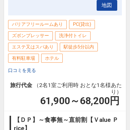
地図
バリアフリールームあり
PC(貸出)
ズボンプレッサー
洗浄付トイレ
エステ又はスパあり
駅徒歩5分以内
有料駐車場
ホテル
口コミを見る
旅行代金
（2名1室ご利用時 おとな1名様あた
り）
61,900～68,200
円
【ＤＰ】～食事無～直前割【Ｖalue Ｐ
rice】