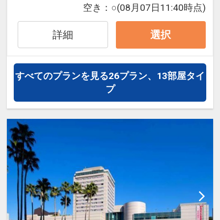
■全室完備消臭スプレー
空き：
○
(08月07日11:40時点)
2日
■英国製ズボンプレッサー完備
インターネットコース番号：DP-2-
詳細
選択
200000041427
【提携立体駐車場】(濱口ビルパーキン
グ)
■駐車場住所：徳島県徳島市寺島本町東
すべてのプランを見る
26プラン、13部屋タイ
3-12-6
プ
■営業時間 ：14:00-翌11:00（22:00以降
入庫不可）
■駐車料金 ：1000円（先着順・予約不
可）
■サイズ制限：全長4.90m・幅1.85m・高
さ2.00m迄
■お子様の添い寝について■
ベッド1台につき小学生以下(0歳から6歳
以下)