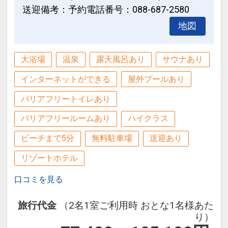
・ポカリスエットスタジアム：車で約30
送迎備考：予約電話番号：088-687-2580
分
地図
・JAバンク徳島スタジアム：車で約10
分
・あわぎんホール：徒歩5分
大浴場
温泉
露天風呂あり
サウナあり
・アスティ徳島：車で約10分
インターネットができる
屋外プールあり
設定期間：2022年3月11日～2027年3月
バリアフリートイレあり
31日
バリアフリールームあり
ハイクラス
インターネットコース番号：DP-2-
ビーチまで5分
無料駐車場
送迎あり
200000014293
リゾートホテル
口コミを見る
旅行代金
（2名1室ご利用時 おとな1名様あた
り）