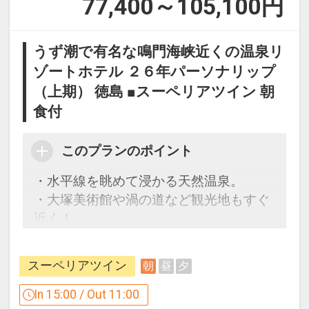
77,400～105,100
円
うず潮で有名な鳴門海峡近くの温泉リ
ゾートホテル ２６年パーソナリップ
（上期） 徳島 ■スーペリアツイン 朝
食付
このプランのポイント
・水平線を眺めて浸かる天然温泉。
・大塚美術館や渦の道など観光地もすぐ
近く！
CLUB SAVVY（クラブサビー）のご案内
スーペリアツイン
朝
昼
夕
～ホテルからのおもてなし～
2連泊以上のお客様をプレミアムゲスト
In 15:00 / Out 11:00