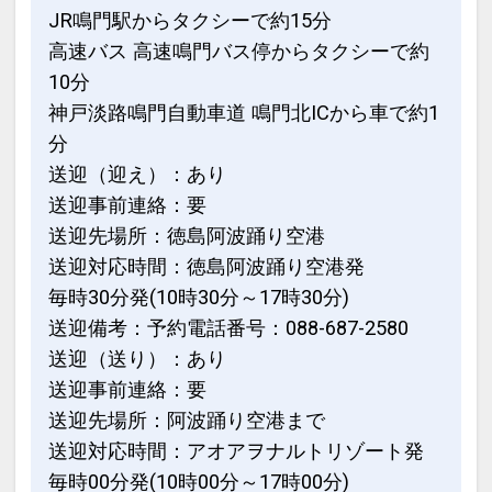
・アスティ徳島：車で約10分
JR鳴門駅からタクシーで約15分
（休館日：第1火曜日 ※祝日の場合は第
高速バス 高速鳴門バス停からタクシーで約
2火曜日／元日／長期図書整理期間 （毎
設定期間：2022年3月11日～2027年3月
年10日間以内））
10分
31日
・緊急時を想定したAEDを設置。
神戸淡路鳴門自動車道 鳴門北ICから車で約1
インターネットコース番号：DP-2-
分
200000014293
【観光情報】
送迎（迎え）：あり
・阿波踊り会館：徒歩約10分
送迎事前連絡：要
・眉山：阿波踊り会館よりロープウェイ
送迎先場所：徳島阿波踊り空港
で約6分
送迎対応時間：徳島阿波踊り空港発
・徳島城公園：徒歩約15分
毎時30分発(10時30分～17時30分)
・大塚国際美術館：車で約35分
送迎備考：予約電話番号：088-687-2580
・鳴門のうず潮・徳島県立渦の道：車で
送迎（送り）：あり
約40分
送迎事前連絡：要
送迎先場所：阿波踊り空港まで
【スポーツ観戦・コンサートでのご宿泊
送迎対応時間：アオアヲナルトリゾート発
にも便利】
毎時00分発(10時00分～17時00分)