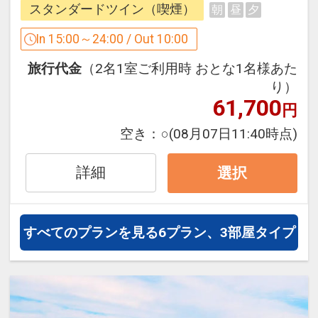
・ランドリーサービス（定休日：日曜／
スタンダードツイン（喫煙）
朝
昼
夕
客様はもちろん観光の拠点にも最適で
祝日）…午前10時迄にフロントにお持ち
す。
In 15:00～24:00 / Out 10:00
下さい
徳島阿波おどり空港からも車で30分。
・コインランドリー（洗濯機、乾燥機各
旅行代金
（2名1室ご利用時 おとな1名様あた
観光・ビジネスに絶好のロケーション。
2台）…洗濯300円、乾燥（20分）100円
り）
快適な徳島への旅を是非お手伝いさせて
・自動販売機（アルコール・ソフトドリ
61,700
円
くださいませ。
ンク）／製氷機
空き：
○
(08月07日11:40時点)
・ズボンプレッサー…フロントにて無料
■ アクセス至便・快適ステイ ■
で貸出（先着順）
￣￣￣V￣￣￣￣￣￣￣￣￣￣
詳細
選択
・はこらいふ図書館…アミコビルに同居
・JR徳島駅より徒歩約5分
する図書館をご利用頂けます。（図書レ
・徳島阿波おどり空港より車で30分（リ
ンタルサービスは先着順）
ムジンバス：徳島駅前～空港 約30分）
すべてのプランを見る
6プラン、3部屋タイプ
（休館日：第1火曜日 ※祝日の場合は第
・徳島自動車道「徳島IC」より約15分
2火曜日／元日／長期図書整理期間 （毎
・徒歩5分圏内にコンビニ3店舗有り。
年10日間以内））
・契約駐車場2ヶ所…徳島駅前西地下駐車
・緊急時を想定したAEDを設置。
場／アミコラインパーク