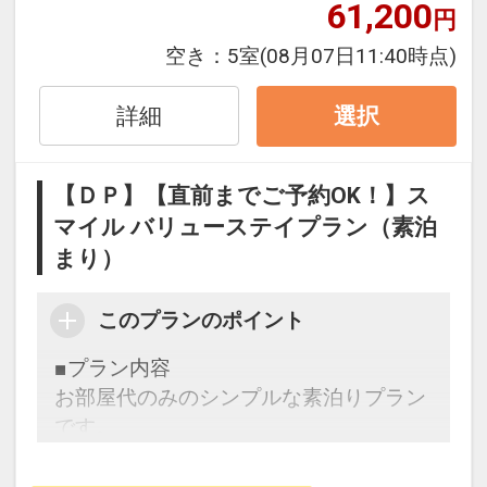
61,200
円
くださいませ。
空き：
5室
(08月07日11:40時点)
■ アクセス至便・快適ステイ ■
￣￣￣V￣￣￣￣￣￣￣￣￣￣
詳細
選択
・JR徳島駅より徒歩約5分
・徳島阿波おどり空港より車で30分（リ
【ＤＰ】【直前までご予約OK！】ス
ムジンバス：徳島駅前～空港 約30分）
マイル バリューステイプラン（素泊
・徳島自動車道「徳島IC」より約15分
まり）
・徒歩5分圏内にコンビニ3店舗有り。
・契約駐車場2ヶ所…徳島駅前西地下駐車
場／アミコラインパーク
このプランのポイント
（15：00～翌10：00まで停めっぱなし
■プラン内容
1000円
お部屋代のみのシンプルな素泊りプラン
18：00～翌9：00まで停めっぱなし500
です。
円
時間外料金 1時間300円）
ＪＲ徳島駅より徒歩5分、ビジネスのお