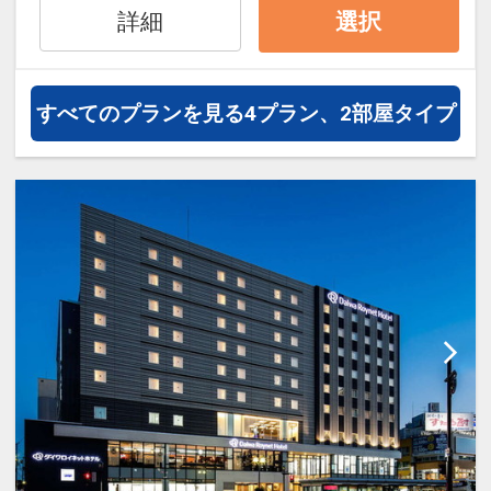
ートをお渡しします。
「空室照会結果確認画面」でご確認くだ
詳細
選択
り」を楽しんで頂ける施設です。体験コ
対象レストランでおとなと食事同席の場
さい。
ーナーもございます。
合、下記レストランにてお子様のお食事
※宿泊期間中すべての日において人数・
をご用意いたします。
氏名・客室タイプ・食事条件・プラン同
すべてのプランを見る
4プラン、2部屋タイプ
・眉山＜ホテルから徒歩約10分＞
一であることが割引適用の条件となりま
万葉集にも詠まれた眉山は徳島市のシン
＜対象レストラン＆メニュー＞
す。
ボル。山頂まではロープウェイで約6
分！空中散歩が楽しめます。
■ご朝食
☆大浴場のご案内☆
・和洋バイキング（レストラン：彩）
当館の１１階には天然温泉大浴場「びざ
・大塚国際美術館＜ホテルから車で約１
・３Ｓブレックファースト（テラスカフ
んの湯」がございます。
時間＞
ェオーゲ）
ビジネスの疲れを癒し、旅の疲れを癒
世界の名画が特殊技術によって原寸大の
※テラスカフェオーゲはご宿泊人数によ
し、明日への英気を養う。
陶板で忠実に再現されています。
りクローズする場合がございます。
源泉のみを豊富に使用し、効能は神経
※別会場での臨時営業の場合もございま
痛、慢性消化器病、疲労回復等です。
・祖谷のかずら橋＜ホテルから車で約１
す。
当館ご宿泊のお客様は無料でご利用頂け
時間＞
ます。
日本三奇橋の１つとして知られていま
※お子様のみのご利用はできません。