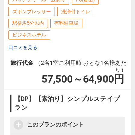
陶板で忠実に再現されています。
ズボンプレッサー
洗浄付トイレ
・祖谷のかずら橋＜ホテルから車で約１
駅徒歩5分以内
有料駐車場
時間＞
ビジネスホテル
日本三奇橋の１つとして知られていま
す。一歩踏み出すたびに軋んでユラユラ
口コミを見る
揺れる橋はスリル満点です。
旅行代金
（2名1室ご利用時 おとな1名様あた
「食事なしプラン」と「朝食付プラン」
り）
57,500～64,900
円
をご用意しています。
●「食事なしプラン」と「朝食付プラ
ン」を掲載しています。
【DP】【素泊り】シンプルステイプ
※ご覧のページがどちらかを
【食事条
ラン
件】
の項目でご確認のうえ、予約にお進
み下さい。
このプランのポイント