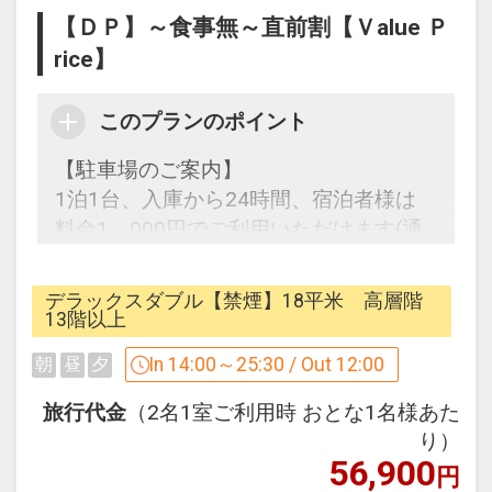
□13階～17階で、お部屋の広さ18平米
【ＤＰ】～食事無～直前割【Ｖalue Ｐ
■ベッドはシモンズ社で、ゆったり
rice】
160cm幅ダブルベッドを採用
このプランのポイント
《スーペリアツインルーム》
【駐車場のご案内】
□7階～12階で、お部屋の広さ27～28平
1泊1台、入庫から24時間、宿泊者様は
米
料金1，000円でご利用いただけます(通
■ベッドはシモンズ社で、120cm幅セミ
常2000円)
ダブルベッドを採用
途中の入出庫も自由！
□トリプルは、1台がソファーベッドです
デラックスダブル【禁煙】18平米 高層階
※駐車券をチェックイン時にフロントに
13階以上
てご提示ください
《デラックスツインルーム》
In 14:00～25:30 / Out 12:00
朝
昼
夕
□13階～17階で、お部屋の広さ27～28平
旅行代金
（2名1室ご利用時 おとな1名様あた
米
《スーペリアダブルルーム》
り）
■ベッドはシモンズ社で、120cm幅セミ
56,900
□7階～12階で、お部屋の広さ18平米
円
ダブルベッドを採用