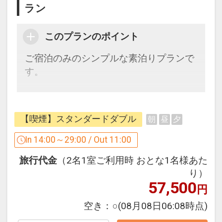
ラン
3-12-6
■営業時間 ：14:00-翌11:00（22:00以降
このプランのポイント
入庫不可）
■駐車料金 ：1000円（先着順・予約不
ご宿泊のみのシンプルな素泊りプランで
可）
す。
■サイズ制限：全長4.90m・幅1.85m・高
さ2.00m迄
ダイワロイネットホテルズならではの寛
ぎと、おもてなしでお迎えいたします。
■お子様の添い寝について■
【喫煙】スタンダードダブル
朝
昼
夕
ベッド1台につき小学生以下(0歳から6歳
【館内設備】
In 14:00～29:00 / Out 11:00
以下)
■1階セブン-イレブン(24時間営業)
お子様1名まで添い寝でお泊まり頂けま
旅行代金
（2名1室ご利用時 おとな1名様あた
■全室有線＆無線LAN接続無料
す（無料）
り）
■加湿機能付空気清浄機完備
57,500
円
■各社対応携帯充電器
設定期間：2025年8月22日～2027年2月
■全室完備消臭スプレー
空き：
○
(08月08日06:08時点)
2日
■英国製ズボンプレッサー完備