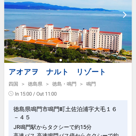
18：00～翌9：00まで停めっぱなし500
・眉山：阿波踊り会館よりロープウェイ
円
で約6分
時間外料金 1時間300円）
・徳島城公園：徒歩約15分
・ランドリーサービス（定休日：日曜／
・大塚国際美術館：車で約35分
祝日）…午前10時迄にフロントにお持ち
・鳴門のうず潮・徳島県立渦の道：車で
下さい
約40分
・コインランドリー（洗濯機、乾燥機各
2台）…洗濯300円、乾燥（20分）100円
【スポーツ観戦・コンサートでのご宿泊
・自動販売機（アルコール・ソフトドリ
アオアヲ ナルト リゾート
にも便利】
ンク）／製氷機
・ポカリスエットスタジアム：車で約30
四国
徳島県
徳島・鳴門
鳴門
・ズボンプレッサー…フロントにて無料
分
In 15:00 / Out 11:00
で貸出（先着順）
・JAバンク徳島スタジアム：車で約10
・はこらいふ図書館…アミコビルに同居
分
徳島県鳴門市鳴門町土佐泊浦字大毛１６
する図書館をご利用頂けます。（図書レ
・あわぎんホール：徒歩5分
－４５
ンタルサービスは先着順）
・アスティ徳島：車で約10分
JR鳴門駅からタクシーで約15分
（休館日：第1火曜日 ※祝日の場合は第
高速バス 高速鳴門バス停からタクシーで約
2火曜日／元日／長期図書整理期間 （毎