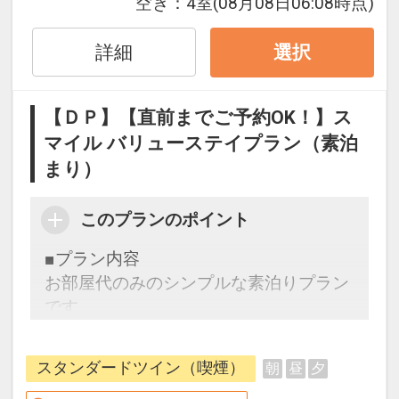
空き：
4室
(08月08日06:08時点)
■ アクセス至便・快適ステイ ■
￣￣￣V￣￣￣￣￣￣￣￣￣￣
詳細
選択
・JR徳島駅より徒歩約5分
・徳島阿波おどり空港より車で30分（リ
【ＤＰ】【直前までご予約OK！】ス
ムジンバス：徳島駅前～空港 約30分）
マイル バリューステイプラン（素泊
・徳島自動車道「徳島IC」より約15分
まり）
・徒歩5分圏内にコンビニ3店舗有り。
・契約駐車場2ヶ所…徳島駅前西地下駐車
場／アミコラインパーク
このプランのポイント
（15：00～翌10：00まで停めっぱなし
■プラン内容
1000円
お部屋代のみのシンプルな素泊りプラン
18：00～翌9：00まで停めっぱなし500
です。
円
時間外料金 1時間300円）
ＪＲ徳島駅より徒歩5分、ビジネスのお
・ランドリーサービス（定休日：日曜／
スタンダードツイン（喫煙）
朝
昼
夕
客様はもちろん観光の拠点にも最適で
祝日）…午前10時迄にフロントにお持ち