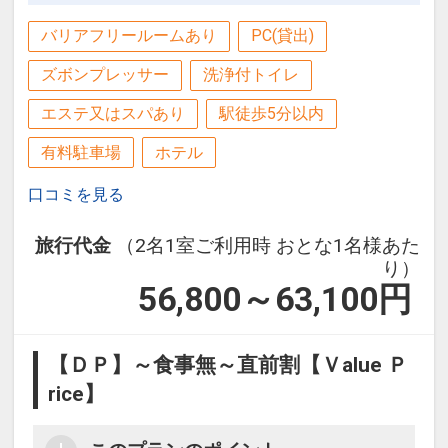
バリアフリールームあり
PC(貸出)
ズボンプレッサー
洗浄付トイレ
エステ又はスパあり
駅徒歩5分以内
有料駐車場
ホテル
口コミを見る
旅行代金
（2名1室ご利用時 おとな1名様あた
り）
56,800～63,100
円
【ＤＰ】～食事無～直前割【Ｖalue Ｐ
rice】