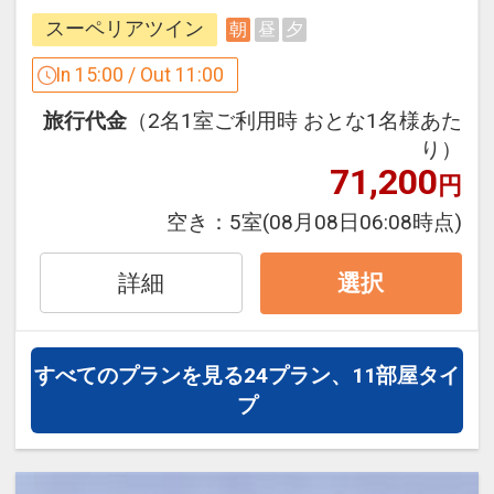
す。
１２：００（通常１１：００）でご利用
スーペリアツイン
朝
昼
夕
持続可能なecoな旅をしてみませんか？
いただけます。
In 15:00 / Out 11:00
※2026年5/2～6、7/3～5・10～12・17
★カーボンオフセットとは？★
～8/31、9/19～23を除く
旅行代金
（2名1室ご利用時 おとな1名様あた
り）
※クラブサビー特色は予告なく変更とな
71,200
円
る場合がございます。
空き：
5室
(08月08日06:08時点)
詳しくは
ホテルのホームページにて
詳細
選択
ここがポイント！
【対象期間：4/1～9/30】
●おとなおひとり様につき、釣り堀体験1
すべてのプランを見る
24プラン、11部屋タイ
回30分間を代金不要でご利用いただけま
プ
す。(通常：1回５００円)
※画像をクリック/タップで拡大しま
アオアヲビーチランドにある絶景釣り堀
す。
で、ブランド鳴門鯛を釣り上げましょ