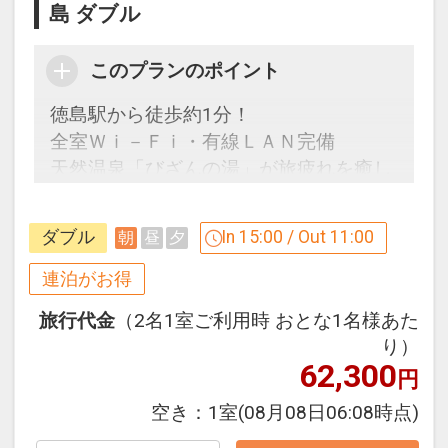
島 ダブル
す。
たぬきのお金で縁日やアクティビティを
楽しもう！
☆大浴場のご案内☆
このプランのポイント
※アオアヲビーチランド・阿波の國での
当館の１１階には天然温泉大浴場「びざ
対応メニューおよび、テニスコートやレ
徳島駅から徒歩約1分！
んの湯」がございます。
ンタサイクルにご利用いただけます。
全室Ｗｉ－Ｆｉ・有線ＬＡＮ完備
ビジネスの疲れを癒し、旅の疲れを癒
※換金および釣銭は出ません。
天然温泉「びざんの湯」が旅疲れを癒し
し、明日への英気を養う。
ます。
源泉のみを豊富に使用し、効能は神経
※CLUB SAVVY（クラブサビー）との併
痛、慢性消化器病、疲労回復等です。
用はできません。
ダブル
In 15:00 / Out 11:00
朝
昼
夕
【連泊するとお得】連泊割引がございま
当館ご宿泊のお客様は無料でご利用頂け
す
連泊がお得
ます。
※旅行代金に含まれます。
連泊の場合、
旅行代金
（2名1室ご利用時 おとな1名様あた
２泊目より１泊につきおひとり様
５００
キッズミールパスポート（3歳～未就学
り）
円引
観光情報
62,300
児のお子様）
円
・阿波おどり会館＜ホテルから徒歩約10
こどもFでご予約いただいた（3歳～未就
※割引適用後のご旅行代金は、カレンダ
空き：
1室
(08月08日06:08時点)
分＞
学児）のお子様にはキッズミールパスポ
ーからお進みいただいた後表示される
みなさんに、年間をとおして「阿波おど