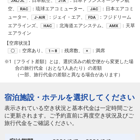
：日本航空、
：日本トランスオーシャン航
JAL/JL
JTA
空、
：琉球エアコミューター、
：日本エアコミ
RAC
JAC
ューター、
：ジェイ・エア、
：フジドリーム
J-AIR
FDA
エアラインズ、
：北海道エアシステム、
：天草
HAC
AMX
エアライン
【空席状況】
：空席あり、
：残席数、
：満席
〇
1～8
×
※1［フライト差額］とは、選択済みの航空便から変更した場
合の旅行代金（おとな1人あたり）の差額
（一部、旅行代金の差額と異なる場合があります）
宿泊施設・ホテルを選択してください
表示されている空き状況と基本代金は一定時間ごと
に更新されます。ご予約直前に再度空き状況及びご
旅行代金をご確認ください。