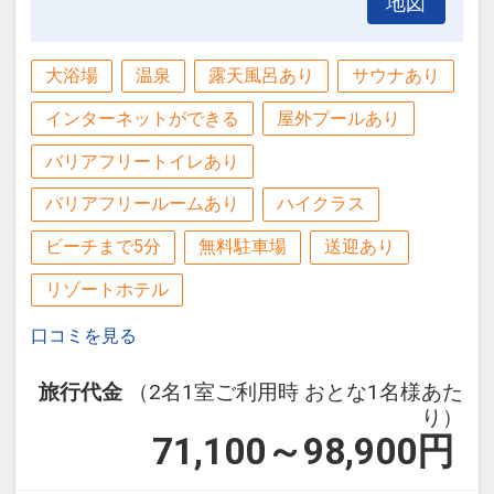
地図
・JAバンク徳島スタジアム：車で約10
分
・あわぎんホール：徒歩5分
大浴場
温泉
露天風呂あり
サウナあり
・アスティ徳島：車で約10分
インターネットができる
屋外プールあり
設定期間：2022年3月11日～2027年3月
バリアフリートイレあり
31日
バリアフリールームあり
ハイクラス
インターネットコース番号：DP-2-
ビーチまで5分
無料駐車場
送迎あり
200000014293
リゾートホテル
口コミを見る
旅行代金
（2名1室ご利用時 おとな1名様あた
り）
71,100～98,900
円