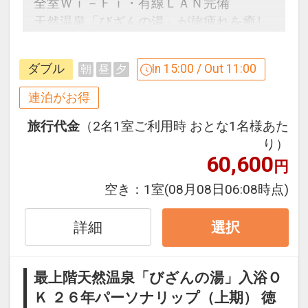
全室Ｗｉ－Ｆｉ・有線ＬＡＮ完備
回30分間を代金不要でご利用いただけま
込）アメニティ付／施設使用料込・寝具
天然温泉「びざんの湯」が旅疲れを癒し
す。(通常：1回５００円)
なし／現地払い
ます。
アオアヲビーチランドにある絶景釣り堀
で、ブランド鳴門鯛を釣り上げましょ
設定期間：2026年4月1日～2026年11月
ダブル
In 15:00 / Out 11:00
朝
昼
夕
【連泊するとお得】連泊割引がございま
う！(バケツ・タモ・軍手を貸出いたし
30日
す
連泊がお得
ます)
インターネットコース番号：DP-1-
連泊の場合、
※魚代金は別途有料
17251682
旅行代金
（2名1室ご利用時 おとな1名様あた
２泊目より１泊につきおひとり様
５００
魚種：鯛・アジ・ハマチ・ウマヅラハゲ
り）
円引
等季節により変動あり
60,600
円
営業時間： 10：00～17：00
※割引適用後のご旅行代金は、カレンダ
空き：
1室
(08月08日06:08時点)
※荒天時は中止となる場合もございま
ーからお進みいただいた後表示される
す。
「空室照会結果確認画面」でご確認くだ
詳細
選択
さい。
●3歳～小学生のお子様に「たぬきのお
※宿泊期間中すべての日において人数・
金」をご用意
最上階天然温泉「びざんの湯」入浴Ｏ
氏名・客室タイプ・食事条件・プラン同
お子様おひとり様につき500両(100両×5
Ｋ ２６年パーソナリップ（上期） 徳
一であることが割引適用の条件となりま
枚つづり)