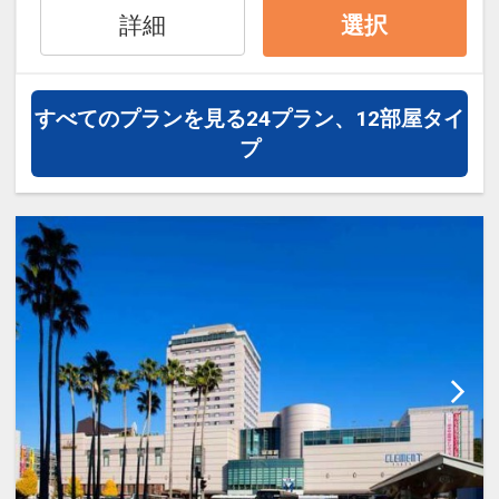
インターネットコース番号：DP-2-
詳細
選択
200000041427
【提携立体駐車場】(濱口ビルパーキン
グ)
■駐車場住所：徳島県徳島市寺島本町東
すべてのプランを見る
24プラン、12部屋タイ
3-12-6
プ
■営業時間 ：14:00-翌11:00（22:00以降
入庫不可）
■駐車料金 ：1000円（先着順・予約不
可）
■サイズ制限：全長4.90m・幅1.85m・高
さ2.00m迄
■お子様の添い寝について■
ベッド1台につき小学生以下(0歳から6歳
以下)
お子様1名まで添い寝でお泊まり頂けま