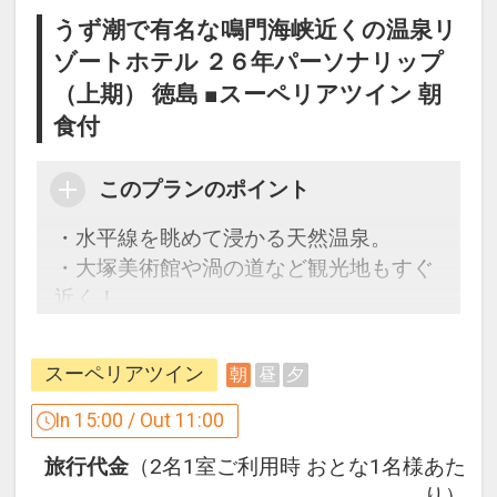
うず潮で有名な鳴門海峡近くの温泉リ
ゾートホテル ２６年パーソナリップ
（上期） 徳島 ■スーペリアツイン 朝
食付
このプランのポイント
・水平線を眺めて浸かる天然温泉。
・大塚美術館や渦の道など観光地もすぐ
近く！
CLUB SAVVY（クラブサビー）のご案内
スーペリアツイン
朝
昼
夕
～ホテルからのおもてなし～
2連泊以上のお客様をプレミアムゲスト
In 15:00 / Out 11:00
としてお迎えいたします。
旅行代金
（2名1室ご利用時 おとな1名様あた
期間：2026年4/1～2026年9/30（初泊日
り）