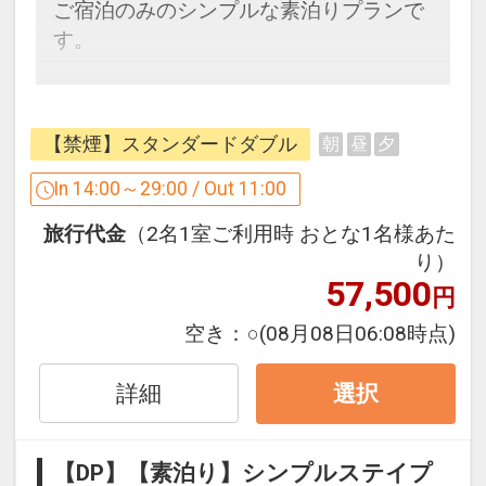
ご宿泊のみのシンプルな素泊りプランで
設定期間：2026年4月1日～2026年11月
す。
30日
インターネットコース番号：DP-1-
ダイワロイネットホテルズならではの寛
17204658
ぎと、おもてなしでお迎えいたします。
【禁煙】スタンダードダブル
朝
昼
夕
【館内設備】
In 14:00～29:00 / Out 11:00
■1階セブン-イレブン(24時間営業)
旅行代金
（2名1室ご利用時 おとな1名様あた
■全室有線＆無線LAN接続無料
り）
■加湿機能付空気清浄機完備
57,500
円
■各社対応携帯充電器
■全室完備消臭スプレー
空き：
○
(08月08日06:08時点)
■英国製ズボンプレッサー完備
詳細
選択
【提携立体駐車場】(濱口ビルパーキン
グ)
【DP】【素泊り】シンプルステイプ
■駐車場住所：徳島県徳島市寺島本町東