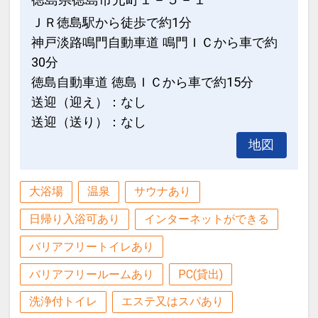
～ホテルからのおもてなし～
ンタサイクルにご利用いただけます。
ＪＲ徳島駅から徒歩で約1分
2連泊以上のお客様をプレミアムゲスト
※換金および釣銭は出ません。
神戸淡路鳴門自動車道 鳴門ＩＣから車で約
としてお迎えいたします。
30分
期間：2026年4/1～2026年9/30（初泊
※CLUB SAVVY（クラブサビー）との併
徳島自動車道 徳島ＩＣから車で約15分
日ベース） ※2026年5/2～5、8/7～
用はできません。
送迎（迎え）：なし
23、9/19～22までは3泊以上が対象
送迎（送り）：なし
ポイントの一例
※旅行代金に含まれます。
・アオアヲビーチランド・体験メニュ
地図
ー・たぬきプログラムのさまざまなメニ
キッズミールパスポート（3歳～未就学
ューをお得にお楽しみいただけます。
児のお子様）
大浴場
温泉
サウナあり
・滞在中ランチをご用意（11：30～
こどもFでご予約いただいた（3歳～未就
日帰り入浴可あり
インターネットができる
14：30） ※ランチはチェックイン日を
学児）のお子様にはキッズミールパスポ
除く
ートをお渡しします。
バリアフリートイレあり
・ドリンクサービス（10:00～22:00）
対象レストランでおとなと食事同席の場
バリアフリールームあり
PC(貸出)
※チェックアウト日は11時まで
合、下記レストランにてお子様のお食事
・滞在中テニスコート・レンタサイクル
をご用意いたします。
洗浄付トイレ
エステ又はスパあり
をお楽しみいただけます。