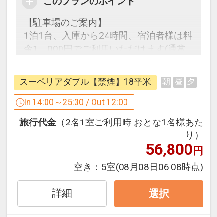
このプランのポイント
【駐車場のご案内】
1泊1台、入庫から24時間、宿泊者様は料
金1，000円でご利用いただけます(通常
2000円)
途中の入出庫も自由！
スーペリアダブル【禁煙】18平米
朝
昼
夕
※駐車券をチェックイン時にフロントに
てご提示ください
In 14:00～25:30 / Out 12:00
旅行代金
（2名1室ご利用時 おとな1名様あた
り）
《スーペリアダブルルーム》
56,800
円
□7階～12階で、お部屋の広さ18平米
■ベッドはシモンズ社で、ゆったり
空き：
5室
(08月08日06:08時点)
160cm幅ダブルベッドを採用
詳細
選択
《デラックスダブルルーム》