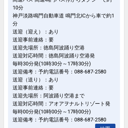
設定期間：2022年3月11日～2027年3月
年10日間以内））
10分
31日
・緊急時を想定したAEDを設置。
神戸淡路鳴門自動車道 鳴門北ICから車で約1
インターネットコース番号：DP-2-
分
200000014293
【観光情報】
送迎（迎え）：あり
・阿波踊り会館：徒歩約10分
送迎事前連絡：要
・眉山：阿波踊り会館よりロープウェイ
送迎先場所：徳島阿波踊り空港
で約6分
送迎対応時間：徳島阿波踊り空港発
・徳島城公園：徒歩約15分
毎時30分発(10時30分～17時30分)
・大塚国際美術館：車で約35分
送迎備考：予約電話番号：088-687-2580
・鳴門のうず潮・徳島県立渦の道：車で
送迎（送り）：あり
約40分
送迎事前連絡：要
送迎先場所：阿波踊り空港まで
【スポーツ観戦・コンサートでのご宿泊
送迎対応時間：アオアヲナルトリゾート発
にも便利】
毎時00分発(10時00分～17時00分)
・ポカリスエットスタジアム：車で約30
送迎備考：予約電話番号：088-687-2580
分