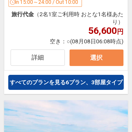
す。
In 15:00～24:00 / Out 10:00
下さい
徳島阿波おどり空港からも車で30分。
・コインランドリー（洗濯機、乾燥機各
旅行代金
（2名1室ご利用時 おとな1名様あた
観光・ビジネスに絶好のロケーション。
2台）…洗濯300円、乾燥（20分）100円
り）
快適な徳島への旅を是非お手伝いさせて
・自動販売機（アルコール・ソフトドリ
56,600
円
くださいませ。
ンク）／製氷機
空き：
○
(08月08日06:08時点)
・ズボンプレッサー…フロントにて無料
■ アクセス至便・快適ステイ ■
で貸出（先着順）
￣￣￣V￣￣￣￣￣￣￣￣￣￣
詳細
選択
・はこらいふ図書館…アミコビルに同居
・JR徳島駅より徒歩約5分
する図書館をご利用頂けます。（図書レ
・徳島阿波おどり空港より車で30分（リ
ンタルサービスは先着順）
ムジンバス：徳島駅前～空港 約30分）
すべてのプランを見る
6プラン、3部屋タイプ
（休館日：第1火曜日 ※祝日の場合は第
・徳島自動車道「徳島IC」より約15分
2火曜日／元日／長期図書整理期間 （毎
・徒歩5分圏内にコンビニ3店舗有り。
年10日間以内））
・契約駐車場2ヶ所…徳島駅前西地下駐車
・緊急時を想定したAEDを設置。
場／アミコラインパーク
（15：00～翌10：00まで停めっぱなし
【観光情報】
1000円
・阿波踊り会館：徒歩約10分