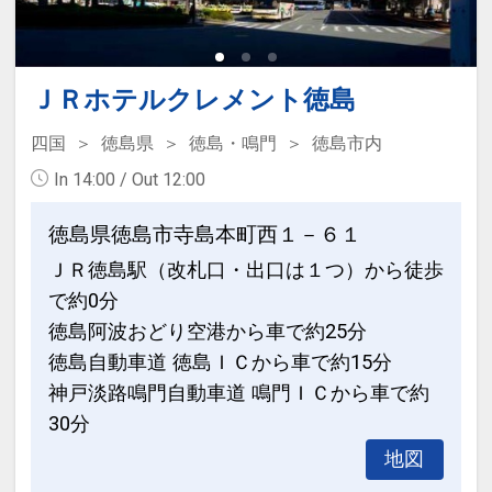
す（無料）
設定期間：2025年8月22日～2027年2月
2日
ＪＲホテルクレメント徳島
インターネットコース番号：DP-2-
四国
徳島県
徳島・鳴門
徳島市内
200000041427
In 14:00 / Out 12:00
徳島県徳島市寺島本町西１－６１
ＪＲ徳島駅（改札口・出口は１つ）から徒歩
で約0分
徳島阿波おどり空港から車で約25分
徳島自動車道 徳島ＩＣから車で約15分
神戸淡路鳴門自動車道 鳴門ＩＣから車で約
30分
地図