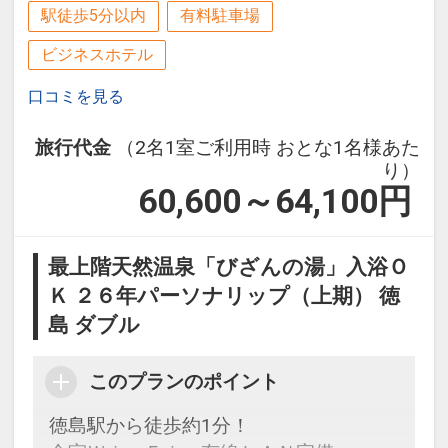
駅徒歩5分以内
有料駐車場
※予約状況により時間制限させていただ
＜対象レストラン＆メニュー＞
く場合がございます。
ビジネスホテル
・アーリーチェックイン１４：００（通
■ご朝食
口コミを見る
常１５：００）、レイトチェックアウト
・和洋バイキング（レストラン：彩）
１２：００（通常１１：００）でご利用
・３Ｓブレックファースト（テラスカフ
旅行代金
（2名1室ご利用時 おとな1名様あた
いただけます。
ェオーゲ）
り）
※2026年5/2～6、7/3～5・10～12・17
※テラスカフェオーゲはご宿泊人数によ
60,600～64,100
円
～8/31、9/19～23を除く
りクローズする場合がございます。
※別会場での臨時営業の場合もございま
最上階天然温泉「びざんの湯」入浴Ｏ
※クラブサビー特色は予告なく変更とな
す。
る場合がございます。
Ｋ ２６年パーソナリップ（上期） 徳
詳しくは
ホテルのホームページにて
※お子様のみのご利用はできません。
島 ダブル
※状況により内容が変更となる場合がご
ここがポイント！
ざいます。
このプランのポイント
【対象期間：4/1～9/30】
徳島駅から徒歩約1分！
●おとなおひとり様につき、釣り堀体験1
【食事ありのこどもF】…4，400円（税