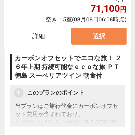
ベース） ※2026年5/2～5、8/7～23、
71,100
円
9/19～22までは3泊以上が対象
ポイントの一例
空き：
5室
(08月08日06:08時点)
・アオアヲビーチランド・体験メニュ
ー・たぬきプログラムのさまざまなメニ
詳細
選択
ューをお得にお楽しみいただけます。
・滞在中ランチをご用意（11：30～
カーボンオフセットでエコな旅！ ２
14：30） ※ランチはチェックイン日を
６年上期 持続可能なｅｃｏな旅 ＰＴ
除く
徳島 スーペリアツイン 朝食付
・ドリンクサービス（10:00～22:00） ※
チェックアウト日は11時まで
・滞在中テニスコート・レンタサイクル
このプランのポイント
をお楽しみいただけます。
当プランはご旅行代金にカーボンオフセ
※予約状況により時間制限させていただ
ット費用が含まれており、
く場合がございます。
ご旅行しながらもご旅行に係るCO2排出
・アーリーチェックイン１４：００（通
量の一部の削減に取り組むことができま
常１５：００）、レイトチェックアウト