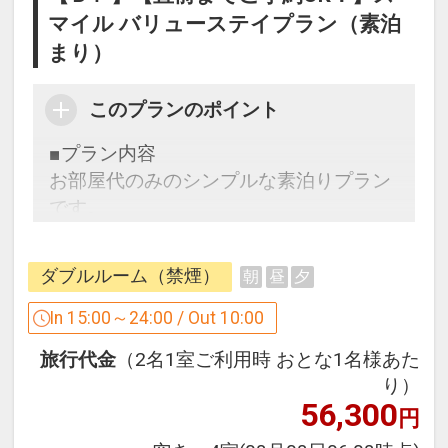
マイル バリューステイプラン（素泊
まり）
このプランのポイント
■プラン内容
お部屋代のみのシンプルな素泊りプラン
です。
ＪＲ徳島駅より徒歩5分、ビジネスのお
ダブルルーム（禁煙）
朝
昼
夕
客様はもちろん観光の拠点にも最適で
す。
In 15:00～24:00 / Out 10:00
徳島阿波おどり空港からも車で30分。
旅行代金
（2名1室ご利用時 おとな1名様あた
観光・ビジネスに絶好のロケーション。
り）
快適な徳島への旅を是非お手伝いさせて
56,300
円
くださいませ。