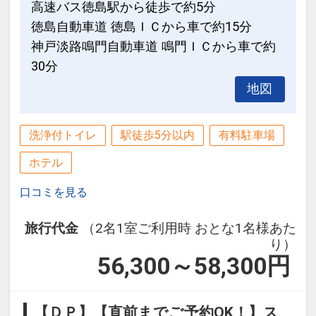
高速バス徳島駅から徒歩で約5分
徳島自動車道 徳島ＩＣから車で約15分
神戸淡路鳴門自動車道 鳴門ＩＣから車で約
30分
地図
洗浄付トイレ
駅徒歩5分以内
有料駐車場
ホテル
口コミを見る
旅行代金
（2名1室ご利用時 おとな1名様あた
り）
56,300～58,300
円
【ＤＰ】【直前までご予約OK！】ス