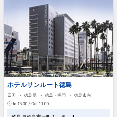
う！(バケツ・タモ・軍手を貸出いたしま
す)
※魚代金は別途有料
★本プランの定量カーボン・オフセット
魚種：鯛・アジ・ハマチ・ウマヅラハゲ
について ★
等季節により変動あり
営業時間： 10：00～17：00
※荒天時は中止となる場合もございま
す。
●3歳～小学生のお子様に「たぬきのお
金」をご用意
※画像をクリック/タップで拡大しま
お子様おひとり様につき500両(100両×5
ホテルサンルート徳島
す。
枚つづり)
たぬきのお金で縁日やアクティビティを
四国
徳島県
徳島・鳴門
徳島市内
楽しもう！
In 15:00 / Out 11:00
※アオアヲビーチランド・阿波の國での
CLUB SAVVY（クラブサビー）のご案内
対応メニューおよび、テニスコートやレ
徳島県徳島市元町１－５－１