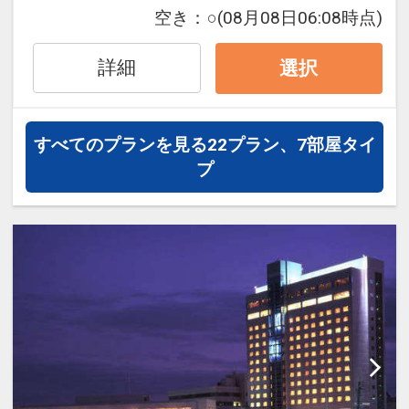
■ベッドはシモンズ社で、ゆったり
□トリプルは、1台がソファーベッドです
空き：
○
(08月08日06:08時点)
160cm幅ダブルベッドを採用
《全室共通》
詳細
選択
《デラックスダブルルーム》
■インターネットつなぎ放題！LAN接
□13階～17階で、お部屋の広さ18平米
続・Wi-Fi対応で無料
■ベッドはシモンズ社で、ゆったり
□パソコンレンタルあり（有料）
すべてのプランを見る
22プラン、7部屋タイ
160cm幅ダブルベッドを採用
■空気洗浄加湿器常設
プ
□ズボンプレッサー常設
■マルチ携帯充電器常設
《スーペリアツインルーム》
□消臭スプレー常設
□7階～12階で、お部屋の広さ27～28平
■海外放送(BBC・フェニックス)視聴可能
米
□コンビニ徒歩１分
■ベッドはシモンズ社で、120cm幅セミ
■高速バス乗り場徒歩１分
ダブルベッドを採用
□トリプルは、1台がソファーベッドです
設定期間：2022年4月1日～2026年12月
31日
《デラックスツインルーム》
インターネットコース番号：DP-2-