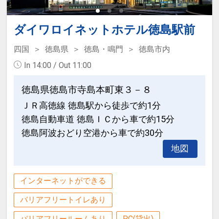
す。一歩踏み出すたびに軋んでユラユラ
※状況により内容が変更となる場合がご
揺れる橋はスリル満点です。
ざいます。
観光情報
ダイワロイネットホテル徳島駅前
・阿波おどり会館＜ホテルから徒歩約10
「食事なしプラン」と「朝食付プラン」
【食事ありのこどもF】…4，400円（税
四国
徳島県
徳島・鳴門
徳島市内
分＞
をご用意しています。
込）アメニティ付／施設使用料込・寝具
In 14:00 / Out 11:00
みなさんに、年間をとおして「阿波おど
●「食事なしプラン」と「朝食付プラ
なし／現地払い
り」を楽しんで頂ける施設です。体験コ
ン」を掲載しています。
徳島県徳島市寺島本町東３－８
ーナーもございます。
※ご覧のページがどちらかを
【食事条
設定期間：2026年4月1日～2026年11月
ＪＲ高徳線 徳島駅から徒歩で約1分
件】
の項目でご確認のうえ、予約にお進
30日
徳島自動車道 徳島ＩＣから車で約15分
・眉山＜ホテルから徒歩約10分＞
み下さい。
インターネットコース番号：DP-1-
万葉集にも詠まれた眉山は徳島市のシン
徳島阿波おどり空港から車で約30分
17480701
ボル。山頂まではロープウェイで約6
地図
分！空中散歩が楽しめます。
設定期間：2026年4月1日～2026年11月
30日
インターネットができる
・大塚国際美術館＜ホテルから車で約１
インターネットコース番号：DP-1-
時間＞
バリアフリートイレあり
17204658
世界の名画が特殊技術によって原寸大の
バリアフリールームあり
PC(貸出)