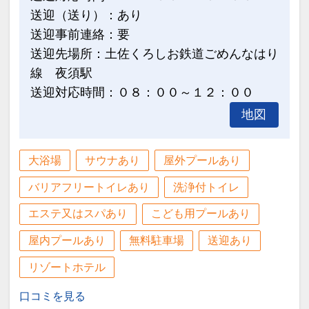
送迎（送り）：あり
館内大浴場のご案内
送迎事前連絡：要
市街地にありながら一歩踏み入れると別
送迎先場所：土佐くろしお鉄道ごめんなはり
世界の寛ぎ空間。
線 夜須駅
送迎対応時間：０８：００～１２：００
【男湯】
地図
露天には岩風呂とかめ風呂がございま
す。
サウナもございますので日頃のお疲れを
大浴場
サウナあり
屋外プールあり
癒してください。
バリアフリートイレあり
洗浄付トイレ
エステ又はスパあり
こども用プールあり
【女湯】
露天には女将厳選の信楽焼天然ラジウム
屋内プールあり
無料駐車場
送迎あり
鉱石のかめ風呂と特徴的なかまくら風
リゾートホテル
呂、岩風呂には海洋深層水シーバスタイ
ムを使用。
口コミを見る