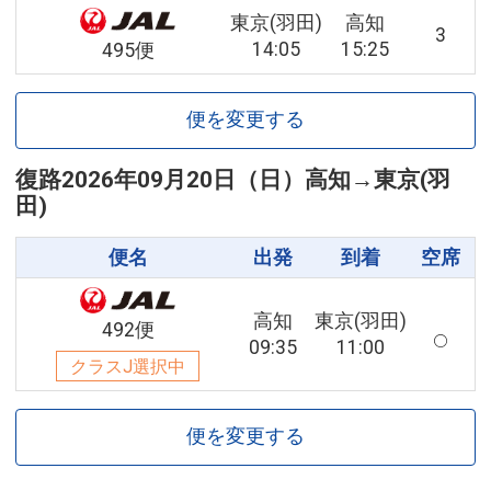
東京(羽田)
高知
3
14:05
15:25
495便
便を変更する
復路
2026年09月20日（日）
高知
→
東京(羽
田)
便名
出発
到着
空席
高知
東京(羽田)
492便
09:35
11:00
クラスJ選択中
便を変更する