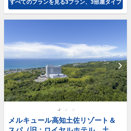
すべてのプランを見る
3プラン、3部屋タイプ
モ」欄、またはご予約後「マイページ」
インターネットコース番号：DP-1-
に、記念日の内容（誕生日・結婚記念日
17208570
等）をご記入ください。
※旅行代金に含まれます。
【クアハウス】屋内温水プール、ジャグ
ジー、お風呂、サウナのご利用について
宿泊者様は代金不要でご利用いただけま
す。
※タオルはお部屋よりご持参下さいませ
◆屋内温水プール、露天ジャグジー、寝
湯、サウナ、太平洋が望める男女別浴場
（1年中ご利用可能）
屋内温水プール・男女兼用サウナ（水風
メルキュール高知土佐リゾート＆
呂）・露天ジャグジーは水着の着用が必
スパ（旧：ロイヤルホテル 土
須となります。（レンタルもございま