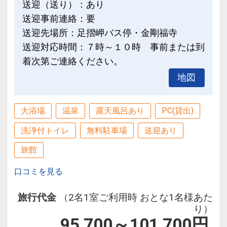
送迎（送り）：あり
送迎事前連絡：要
送迎先場所：足摺岬バス停・金剛福寺
送迎対応時間：７時～１０時 事前または到
着次第ご連絡ください。
地図
大浴場
温泉
露天風呂あり
PC(貸出)
洗浄付トイレ
無料駐車場
送迎あり
旅館
口コミを見る
旅行代金
（2名1室ご利用時 おとな1名様あた
り）
95,700～101,700
円