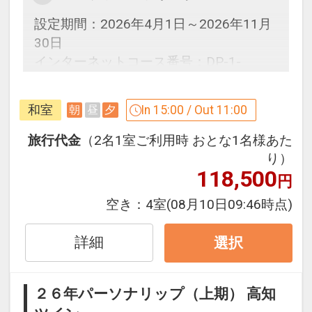
設定期間：2026年4月1日～2026年11月
30日
インターネットコース番号：DP-1-
17212249
和室
In 15:00 / Out 11:00
朝
昼
夕
旅行代金
（2名1室ご利用時 おとな1名様あた
り）
118,500
円
空き：
4室
(08月10日09:46時点)
詳細
選択
２６年パーソナリップ（上期） 高知