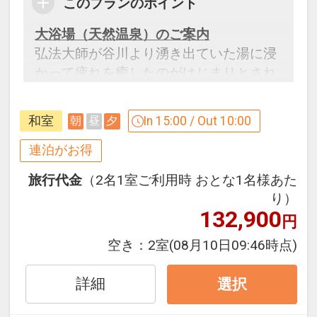
このプランのポイント
大浴場（天然温泉）のご案内
弘法大師が谷川より湧き出ていた湯に浸
かって疲れを癒したのがはじまりとされ
るあしずり温泉は弱アルカリ性、全国で
も希少なラドン泉質。
和室
In 15:00 / Out 10:00
朝
昼
夕
絶景の露天風呂は地平線を眺めながら、
朝夕に黄金色に染まる太平洋を堪能。 夜
連泊がお得
には満天の星空と、沖を渡る船の灯りが
旅行代金
（2名1室ご利用時 おとな1名様あた
お愉しみ頂けます。
り）
眼前のさまざまな景色と天然温泉で日ご
132,900
円
ろのお疲れを癒し下さい。
空き：
2室
(08月10日09:46時点)
【連泊するとお得】連泊割引がございま
詳細
選択
す