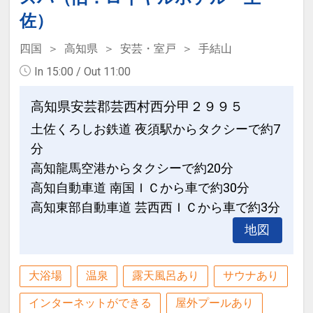
す）
佐）
利用時間：14時～23時 7時～10時
四国
高知県
安芸・室戸
手結山
In 15:00 / Out 11:00
設定期間：2026年4月1日～2026年11月
高知県安芸郡芸西村西分甲２９９５
30日
土佐くろしお鉄道 夜須駅からタクシーで約7
インターネットコース番号：DP-1-
分
17208568
高知龍馬空港からタクシーで約20分
高知自動車道 南国ＩＣから車で約30分
高知東部自動車道 芸西西ＩＣから車で約3分
地図
大浴場
温泉
露天風呂あり
サウナあり
インターネットができる
屋外プールあり