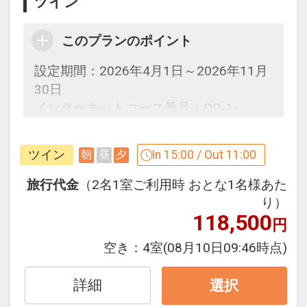
ツイン
このプランのポイント
設定期間：2026年4月1日～2026年11月
30日
インターネットコース番号：DP-1-
17212250
ツイン
In 15:00 / Out 11:00
朝
昼
夕
旅行代金
（2名1室ご利用時 おとな1名様あた
り）
118,500
円
空き：
4室
(08月10日09:46時点)
詳細
選択