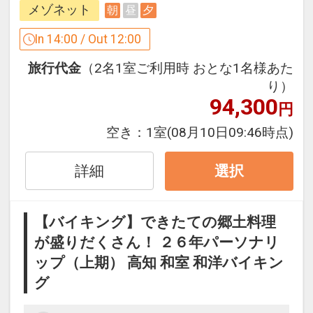
並べています。
メゾネット
朝
昼
夕
おとな1名＋こども1名の合計2名でご参
アクセス ： ホテルから徒歩で約５分
加の場合、お子様にこども代金が適用と
In 14:00 / Out 12:00
なりお得です。
【高知城】
旅行代金
（2名1室ご利用時 おとな1名様あた
築城400年の歴史をもちロマンにつつま
り）
ここがポイント！
94,300
れた高知城、天守閣から眺める高知市の
円
●記念日（前後１週間）のお客様にミニ
景色もお楽しみいただけます。
ホールケーキプレゼント
空き：
1室
(08月10日09:46時点)
アクセス ： ホテルから徒歩で２０分
１予約につき１個ご用意いたします（滞
在中１回）
詳細
選択
【桂浜】
※ご予約時に「お問合せ・ご要望等メ
坂本龍馬像のある有名観光地「桂浜」
モ」欄、またはご予約後「マイページ」
アクセス ： ホテルから車で約３０分
【バイキング】できたての郷土料理
に、記念日の内容（誕生日・結婚記念日
が盛りだくさん！ ２６年パーソナリ
等）をご記入ください。
設定期間：2026年4月1日～2026年11月
ップ（上期） 高知 和室 和洋バイキン
30日
※旅行代金に含まれます。
グ
インターネットコース番号：DP-1-
17206906