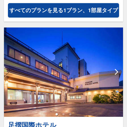
連泊の場合、
1泊目より1泊につきおひとり様
おとな
すべてのプランを見る
1プラン、1部屋タイプ
５００円引、こどもＡ３５０円引、こど
もＢ２５０円引
※割引適用後のご旅行代金は、カレンダ
ーからお進みいただいた後表示される
「空室照会結果確認画面」でご確認くだ
さい
※宿泊期間中すべての日において人数・
氏名・客室タイプ・食事条件・プラン同
一であることが割引適用の条件となりま
す。
設定期間：2026年4月1日～2027年3月
31日
インターネットコース番号：DP-1-
足摺国際ホテル