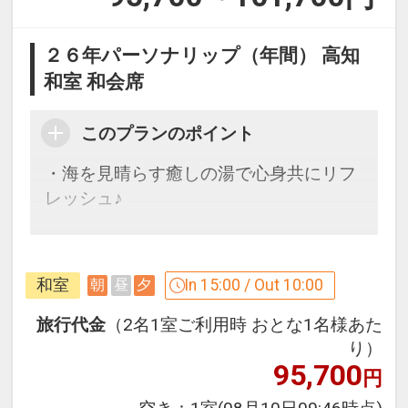
２６年パーソナリップ（年間） 高知
和室 和会席
このプランのポイント
・海を見晴らす癒しの湯で心身共にリフ
レッシュ♪
無料イベントのご案内
★足摺スターウォッチング
和室
In 15:00 / Out 10:00
朝
昼
夕
余計な光の無い場所で見る“満天の星
空”は思わず言葉を失います！
旅行代金
（2名1室ご利用時 おとな1名様あた
★早朝ウォーキング
り）
95,700
自然の造形「白山洞門」まで歩く、朝食
円
前のウォーキング♪