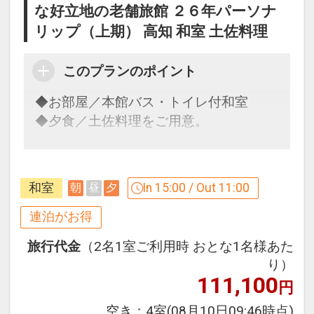
な好立地の老舗旅館 ２６年パーソナ
館内大浴場のご案内
リップ（上期） 高知 和室 土佐料理
市街地にありながら一歩踏み入れると別
世界の寛ぎ空間。
このプランのポイント
【男湯】
◆お部屋／本館バス・トイレ付和室
露天には岩風呂とかめ風呂がございま
◆夕食／土佐料理をご用意。
す。
サウナもございますので日頃のお疲れを
癒してください。
【連泊するとお得】連泊割引がございま
和室
In 15:00 / Out 11:00
朝
昼
夕
す ※一部除外日あり
【女湯】
連泊の場合、
連泊がお得
露天には女将厳選の信楽焼天然ラジウム
１泊目より１泊につきおひとり様
おとな
旅行代金
（2名1室ご利用時 おとな1名様あた
鉱石のかめ風呂と特徴的なかまくら風
１，０００円引、こどもA７００円引、
り）
呂、岩風呂には海洋深層水シーバスタイ
こどもB５００円引
111,100
円
ムを使用。
広々とした屋内大浴場や女性専用サウナ
※割引適用後のご旅行代金は、カレンダ
空き：
4室
(08月10日09:46時点)