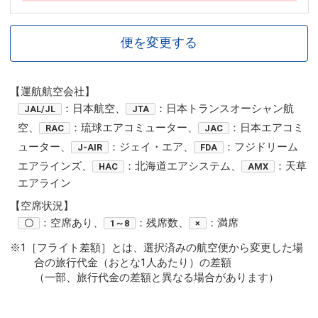
便を変更する
【運航航空会社】
：日本航空、
：日本トランスオーシャン航
JAL/JL
JTA
空、
：琉球エアコミューター、
：日本エアコミ
RAC
JAC
ューター、
：ジェイ・エア、
：フジドリーム
J-AIR
FDA
エアラインズ、
：北海道エアシステム、
：天草
HAC
AMX
エアライン
【空席状況】
：空席あり、
：残席数、
：満席
〇
1～8
×
※1［フライト差額］とは、選択済みの航空便から変更した場
合の旅行代金（おとな1人あたり）の差額
（一部、旅行代金の差額と異なる場合があります）